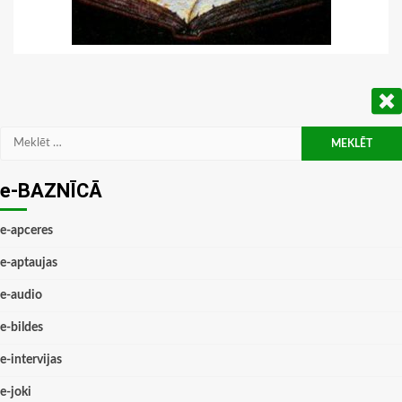
Meklēt:
e-BAZNĪCĀ
e-apceres
e-aptaujas
e-audio
e-bildes
e-intervijas
e-joki