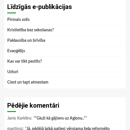
Līdzīgās e-publikācijas
Pirmais solis
Kristietība bez sekošanas?
Paklausība un brīvība
Evaņģēlijs
Kas var tikt pestīts?
Uzturi
Ciest un tapt atmestam
Pēdējie komentāri
Janis Karklins
: “
"Gluži kā gājiens uz Aglonu.."
”
martinsz
: “
Jā, pēdējā laikā patiesi vērojama liela reformēto