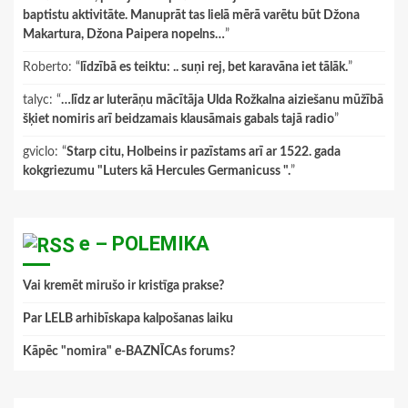
baptistu aktivitāte. Manuprāt tas lielā mērā varētu būt Džona
Makartura, Džona Paipera nopelns…
”
Roberto
: “
līdzībā es teiktu: .. suņi rej, bet karavāna iet tālāk.
”
talyc
: “
…līdz ar luterāņu mācītāja Ulda Rožkalna aiziešanu mūžībā
šķiet nomiris arī beidzamais klausāmais gabals tajā radio
”
gviclo
: “
Starp citu, Holbeins ir pazīstams arī ar 1522. gada
kokgriezumu "Luters kā Hercules Germanicuss ".
”
e – POLEMIKA
Vai kremēt mirušo ir kristīga prakse?
Par LELB arhibīskapa kalpošanas laiku
Kāpēc "nomira" e-BAZNĪCAs forums?