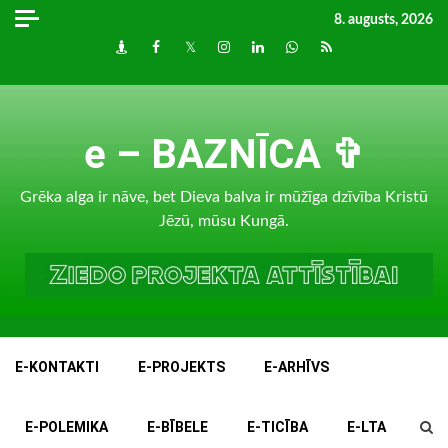
Skip
8. augusts, 2026
to
Draugiem
Facebook
Twitter
Instagram
LinkedIn
whatsapp
RSS
content
e – BAZNĪCA ✞
Grēka alga ir nāve, bet Dieva balva ir mūžīga dzīvība Kristū
Jēzū, mūsu Kungā.
E-KONTAKTI
E-PROJEKTS
E-ARHĪVS
E-POLEMIKA
E-BĪBELE
E-TICĪBA
E-LTA