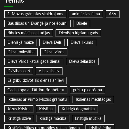
Tēmas
1. Mozus grāmatas skaidrojums
animācijas filma
ASV
Bauslības un Evaņģēlija noslēpumi
Bībele
Bībeles mācības studijas
Dienišķo lūgšanu gads
Dienišķā maize
Dieva Dēls
Dieva likums
Dieva mīlestība
Dieva vārds
Dieva Vārds katrai gada dienai
Dieva žēlastība
Dzīvības ceļš
e-baznica.lv
Es gribu dzīvot šīs dienas ar Tevi
Gads kopa ar Dītrihu Bonhēferu
grēku piedošana
Ikdienas ar Pirmo Mozus grāmatu
Ikdienas meditācijas
Jēzus Kristus
Kristība
Kristīgā dogmatika
Kristīgā dzīve
kristīgā mācība
kristīgā mūzika
Kristīgās ētikas un morāles rokasgrāmata
kristīgā ētika