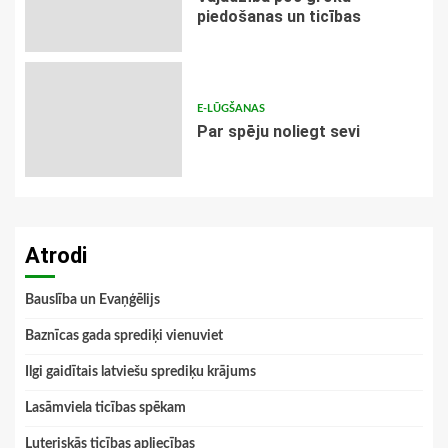
piedošanas un ticības
E-LŪGŠANAS
Par spēju noliegt sevi
Atrodi
Bauslība un Evaņģēlijs
Baznīcas gada sprediķi vienuviet
Ilgi gaidītais latviešu sprediķu krājums
Lasāmviela ticības spēkam
Luteriskās ticības apliecības