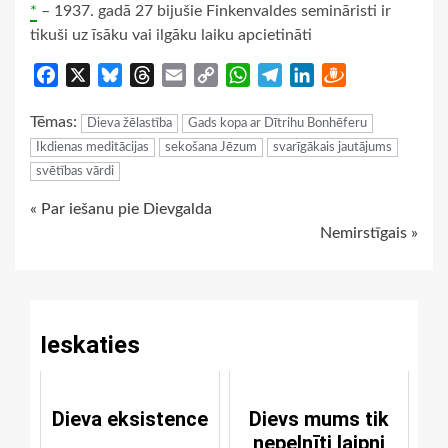
*
– 1937. gadā 27 bijušie Finkenvaldes semināristi ir
tikuši uz īsāku vai ilgāku laiku apcietināti
Facebook
X
Bluesky
Threads
Email
Copy
WhatsApp
Telegram
LinkedIn
Draugiem
Link
Tēmas:
Dieva žēlastība
Gads kopa ar Dītrihu Bonhēferu
Ikdienas meditācijas
sekošana Jēzum
svarīgākais jautājums
svētības vārdi
Continue
« Par iešanu pie Dievgalda
Nemirstīgais »
Reading
Ieskaties
Dieva eksistence
Dievs mums tik
nepelnīti laipni