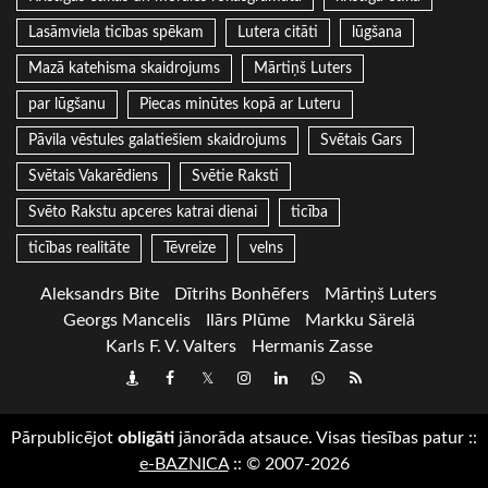
Lasāmviela ticības spēkam
Lutera citāti
lūgšana
Mazā katehisma skaidrojums
Mārtiņš Luters
par lūgšanu
Piecas minūtes kopā ar Luteru
Pāvila vēstules galatiešiem skaidrojums
Svētais Gars
Svētais Vakarēdiens
Svētie Raksti
Svēto Rakstu apceres katrai dienai
ticība
ticības realitāte
Tēvreize
velns
Aleksandrs Bite
Dītrihs Bonhēfers
Mārtiņš Luters
Georgs Mancelis
Ilārs Plūme
Markku Särelä
Karls F. V. Valters
Hermanis Zasse
Draugiem
Facebook
Twitter
Instagram
LinkedIn
whatsapp
RSS
Pārpublicējot
obligāti
jānorāda atsauce. Visas tiesības patur
::
e-BAZNICA
::
© 2007-2026