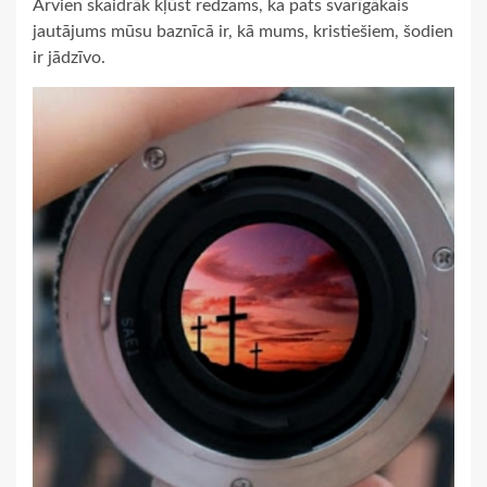
Arvien skaidrāk kļūst redzams, ka pats svarīgākais
jautājums mūsu baznīcā ir, kā mums, kristiešiem, šodien
ir jādzīvo.