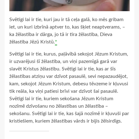
Svētīgi lai ir tie, kuri jau ir tā ceļa galā, ko mēs gribam
iet, un kuri izbrīnā aptver to, kas šķiet neaptverams, –
ka žēlastība ir dārga, jo tā ir tīra žēlastība, Dieva
žēlastība Jēzū Kristū.
*
Svētīgi lai ir tie, kurus, paļāvībā sekojot Jēzum Kristum,
ir uzvarējusi šī žēlastība, un viņi pazemīgā garā var
slavēt Kristus žēlastību. Svētīgi lai ir tie, kas ar šīs
žēlastības atziņu var dzīvot pasaulē, sevi nepazaudējot,
kam, sekojot Jēzum Kristum, debesu tēvzeme ir kļuvusi
tik reāla, ka viņi patiesi brīvi var dzīvot šai pasaulē.
Svētīgi lai ir tie, kuriem sekošana Jēzum Kristum
nozīmē dzīvošanu no žēlastības un žēlastība –
sekošanu. Svētīgi lai ir tie, kas šajā nozīmē ir kļuvuši par
kristiešiem, kuriem žēlastības vārds ir bijis žēlsirdīgs.