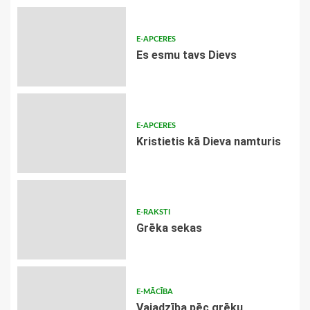
E-APCERES
Es esmu tavs Dievs
E-APCERES
Kristietis kā Dieva namturis
E-RAKSTI
Grēka sekas
E-MĀCĪBA
Vajadzība pēc grēku