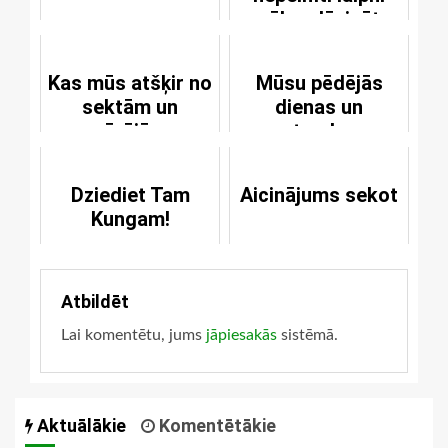
vēlas dāvināt
glābšanu
Kas mūs atšķir no
Mūsu pēdējās
sektām un
dienas un
pārējām
stundas
reliģijām?
Dziediet Tam
Aicinājums sekot
Kungam!
Atbildēt
Lai komentētu, jums
jāpiesakās
sistēmā.
Aktuālākie
Komentētākie