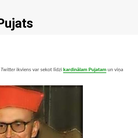
Pujats
ā
Twitter
ikviens var sekot līdzi
kardinālam Pujatam
un viņa