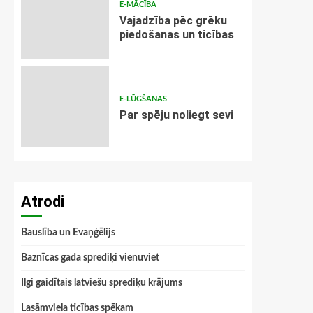
E-MĀCĪBA
Vajadzība pēc grēku
piedošanas un ticības
E-LŪGŠANAS
Par spēju noliegt sevi
Atrodi
Bauslība un Evaņģēlijs
Baznīcas gada sprediķi vienuviet
Ilgi gaidītais latviešu sprediķu krājums
Lasāmviela ticības spēkam