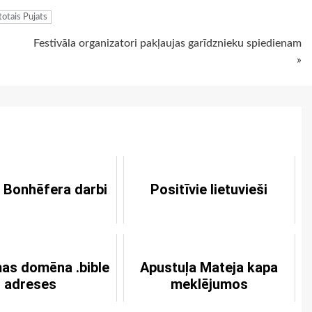
ltotais Pujats
Festivāla organizatori pakļaujas garīdznieku spiedienam
»
j Bonhēfera darbi
Positīvie lietuvieši
as domēna .bible
Apustuļa Mateja kapa
adreses
meklējumos