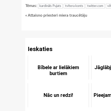
Link
Tēmas:
kardināls Pujats
tvītera konts
twitter.com
vi
Continue
« Attaisno priesteri miera traucētāju
Reading
Ieskaties
Bībele ar lielākiem
Jāglāb
burtiem
Nāc un redzi!
Pieejam