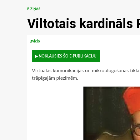
E-ZIŅAS
Viltotais kardināls 
gviclo
▶ NOKLAUSIES ŠO E-PUBLIKĀCIJU
Virtuālās komunikācijas un mikroblogošanas tīkl
trāpīgajām piezīmēm.