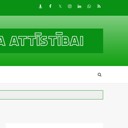
Draugiem
Facebook
Twitter
Instagram
LinkedIn
whatsapp
RSS