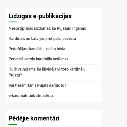
Līdzīgās e-publikācijas
Neapstiprinās aizdomas, ka Pujatam ir garais
Kardināls no Latvijas pret pašu pāvestu
Pedofilijas skandāls – dalīta bēda
Perversā katoļu kardināla nedienas
Kurš vainojams, ka likvidēja viltoto kardinālu
Pujatu?
Vai tiešām Jānis Pujats darījis to?
e-kardināls tiek atmaskots
Pēdējie komentāri