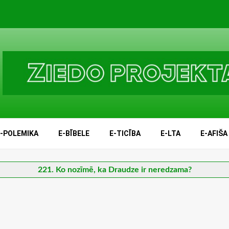
E-POLEMIKA
E-BĪBELE
E-TICĪBA
E-LTA
E-AFIŠA
221. Ko nozīmē, ka Draudze ir neredzama?