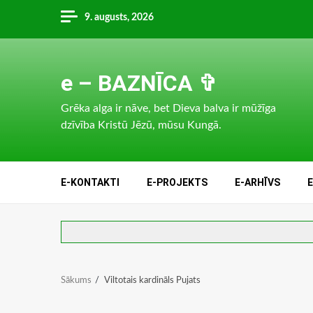
Skip
9. augusts, 2026
to
content
e – BAZNĪCA ✞
Grēka alga ir nāve, bet Dieva balva ir mūžīga
dzīvība Kristū Jēzū, mūsu Kungā.
E-KONTAKTI
E-PROJEKTS
E-ARHĪVS
Sākums
Viltotais kardināls Pujats