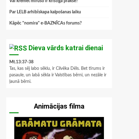
Vai kremēt mirušo ir kristīga prakse?
Par LELB arhibīskapa kalpošanas laiku
Kāpēc "nomira" e-BAZNĪCAs forums?
Dieva vārds katrai dienai
Mt.13:37-38
Tas, kas sēj labo sēklu, ir Cilvēka Dēls. Bet tīrums ir
pasaule, un labā sēkla ir Valstības bērni, un nezāle ir
ļaunā bērni.
Animācijas filma