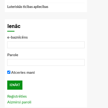
Luteriskās ticības apliecības
Ienāc
e-baznīcēns
Parole
Atceries mani
Reģistrēties
Aizmirsi paroli