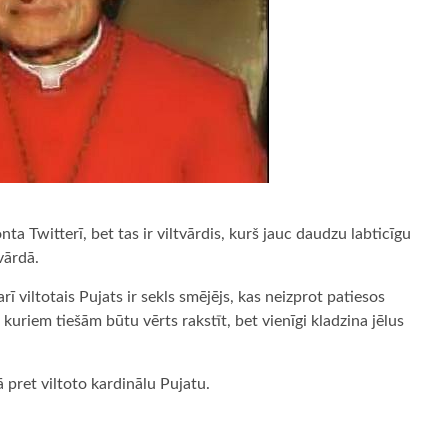
a Twitterī, bet tas ir viltvārdis, kurš jauc daudzu labticīgu
vārdā.
rī viltotais Pujats ir sekls smējējs, kas neizprot patiesos
uriem tiešām būtu vērts rakstīt, bet vienīgi kladzina jēlus
pret viltoto kardinālu Pujatu.
ugiem