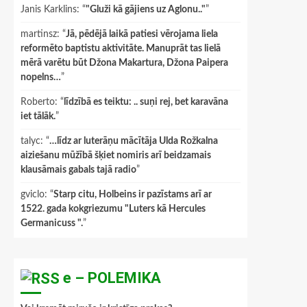
Janis Karklins
: “
"Gluži kā gājiens uz Aglonu.."
”
martinsz
: “
Jā, pēdējā laikā patiesi vērojama liela
reformēto baptistu aktivitāte. Manuprāt tas lielā
mērā varētu būt Džona Makartura, Džona Paipera
nopelns…
”
Roberto
: “
līdzībā es teiktu: .. suņi rej, bet karavāna
iet tālāk.
”
talyc
: “
…līdz ar luterāņu mācītāja Ulda Rožkalna
aiziešanu mūžībā šķiet nomiris arī beidzamais
klausāmais gabals tajā radio
”
gviclo
: “
Starp citu, Holbeins ir pazīstams arī ar
1522. gada kokgriezumu "Luters kā Hercules
Germanicuss ".
”
e – POLEMIKA