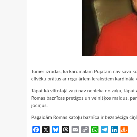
Tomēr izrādās, ka kardinālam Pujatam nav sava kont
cilvēku prātus ar regulāriem ierakstiem kardināla 
Tāpat kā viltotajā zaķī nav nenieka no zaķa, tāpat a
Romas baznīcas pretīgos un velnišķos maldus, par k
jociņus.
Pagaidām Romas katoļu baznīca ir bezspēcīga cīņā 
Facebook
X
Bluesky
Threads
Email
Copy
WhatsApp
Telegram
LinkedIn
Dra