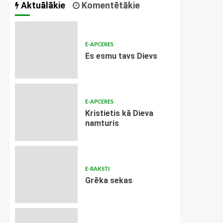
Aktuālākie
Komentētākie
E-APCERES
Es esmu tavs Dievs
E-APCERES
Kristietis kā Dieva
namturis
E-RAKSTI
Grēka sekas