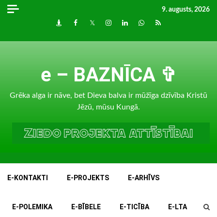
Skip
9. augusts, 2026
to
Draugiem
Facebook
Twitter
Instagram
LinkedIn
whatsapp
RSS
content
e – BAZNĪCA ✞
Grēka alga ir nāve, bet Dieva balva ir mūžīga dzīvība Kristū
Jēzū, mūsu Kungā.
E-KONTAKTI
E-PROJEKTS
E-ARHĪVS
E-POLEMIKA
E-BĪBELE
E-TICĪBA
E-LTA