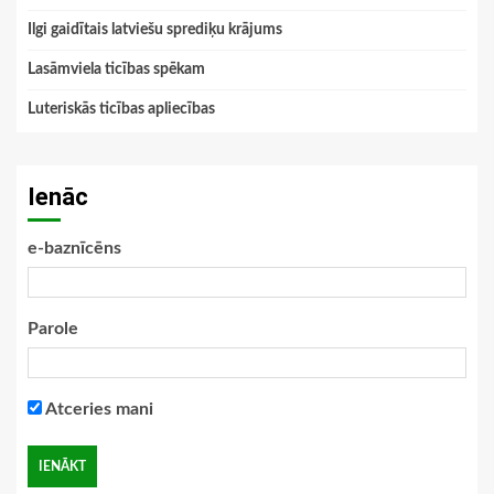
Ilgi gaidītais latviešu sprediķu krājums
Lasāmviela ticības spēkam
Luteriskās ticības apliecības
Ienāc
e-baznīcēns
Parole
Atceries mani