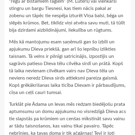
“rēgu ar bīstamiem ragiem” (M. Luters) vai vienkārši
stingru un bargu Tiesnesi, kas tiem nācis pakal ar
zobenu un tāpēc tie nespēja izturēt Viņa balsi, bēga un
slēpēs krūmos. Bet, tiklīdz viņi atvēra savu muti, tā tūlīt
bija dzirdami aizbildinājumi, liekulība un rūgtums.
Mēs kā mantojumu esam saņēmuši gan šo izbīli un
apjukumu Dieva priekšā, gan arī šo lepnību izlikties
taisnam. Tā velns ir pilnīgi satricinājis, izpostījis un
sagrāvis patieso Dieva tēlu cilvēka sirdī un prātā. Kopš
tā laika nevienam cilvēkam vairs nav Dieva tēla un
neviens neredz Dieva sirds attieksmi pareiza gaismā.
Kopš grēkākrišanas laika ticība Dievam ir pārbaudījums,
cīņa un ceļš cauri tumsai.
Turklāt pie Ādama un Ievas mēs redzam biedējošu prata
aptumsumu un domu apjukumu no visredzīgā Dieva acs
tie slapstās pa krūmiem un cenšas mīkstināt savu vainu
ar tādu taisnošanos, kas vainu tikai pavairo. Tāpēc
nebrīnies, ka tavas doma ir tik ačgārnas! Tevī ir ļoti