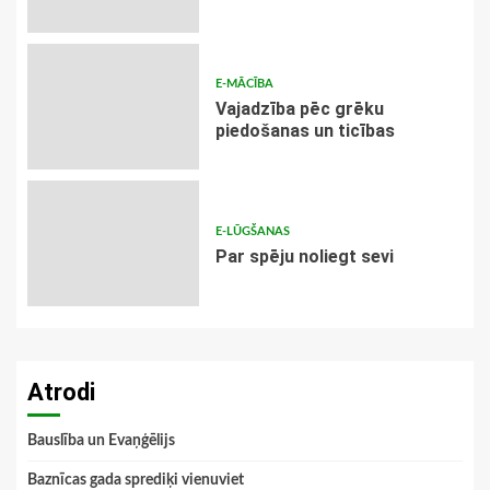
E-MĀCĪBA
Vajadzība pēc grēku
piedošanas un ticības
E-LŪGŠANAS
Par spēju noliegt sevi
Atrodi
Bauslība un Evaņģēlijs
Baznīcas gada sprediķi vienuviet