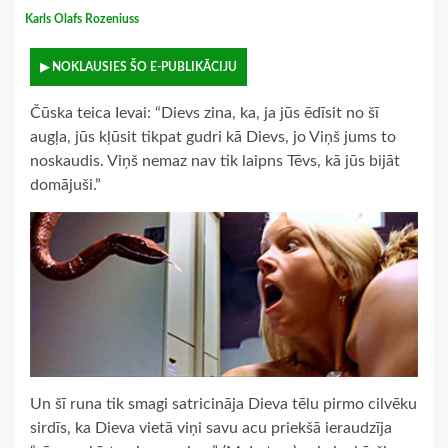
Karls Olafs Rozeniuss
▶ NOKLAUSIES ŠO E-PUBLIKĀCIJU
Čūska teica Ievai: “Dievs zina, ka, ja jūs ēdīsit no šī
augļa, jūs kļūsit tikpat gudri kā Dievs, jo Viņš jums to
noskaudis. Viņš nemaz nav tik laipns Tēvs, kā jūs bijāt
domājuši.”
Un šī runa tik smagi satricināja Dieva tēlu pirmo cilvēku
sirdīs, ka Dieva vietā viņi savu acu priekšā ieraudzīja