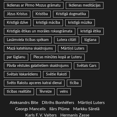
Ikdienas ar Pirmo Mozus grāmatu
Ikdienas meditācijas
Jēzus Kristus
Kristība
Kristīgā dogmatika
Kristīgā dzīve
kristīgā mācība
kristīgā mūzika
Kristīgās ētikas un morāles rokasgrāmata
kristīgā ētika
Lasāmviela ticības spēkam
Lutera citāti
lūgšana
Mazā katehisma skaidrojums
Mārtiņš Luters
par lūgšanu
Piecas minūtes kopā ar Luteru
Pāvila vēstules galatiešiem skaidrojums
Svētais Gars
Svētais Vakarēdiens
Svētie Raksti
Svēto Rakstu apceres katrai dienai
ticība
ticības realitāte
Tēvreize
velns
Aleksandrs Bite
Dītrihs Bonhēfers
Mārtiņš Luters
Georgs Mancelis
Ilārs Plūme
Markku Särelä
Karls F. V. Valters
Hermanis Zasse