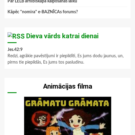
Par LELB arhibīskapa kalpošanas laiku
Kāpēc "nomira" e-BAZNĪCAs forums?
Dieva vārds katrai dienai
Jes.42:9
Redzi, agrākie pavēstījumi ir piepildīti, Es jums dodu jaunus, un,
pirms tie piepildās, Es jums tos pasludinu.
Animācijas filma