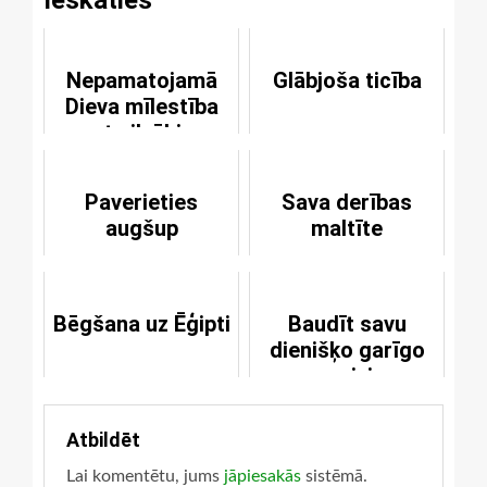
Nepamatojamā
Glābjoša ticība
Dieva mīlestība
pret cilvēkiem
Paverieties
Sava derības
augšup
maltīte
Bēgšana uz Ēģipti
Baudīt savu
dienišķo garīgo
maizi
Atbildēt
Lai komentētu, jums
jāpiesakās
sistēmā.