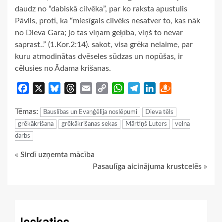
daudz no “dabiskā cilvēka”, par ko raksta apustulis
Pāvils, proti, ka “miesīgais cilvēks nesatver to, kas nāk
no Dieva Gara; jo tas viņam geķība, viņš to nevar
saprast..” (1.Kor.2:14). sakot, visa grēka nelaime, par
kuru atmodinātas dvēseles sūdzas un nopūšas, ir
cēlusies no Ādama krišanas.
Facebook
X
Bluesky
Threads
Email
Copy
WhatsApp
Telegram
LinkedIn
Draugiem
Link
Tēmas:
Bauslības un Evaņģēlija noslēpumi
Dieva tēls
grēkākrišana
grēkākrišanas sekas
Mārtiņš Luters
velna
darbs
Continue
« Sirdī uzņemta mācība
Pasaulīga aicinājuma krustcelēs »
Reading
Ieskaties