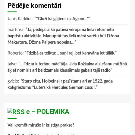
Pēdējie komentāri
Janis Karklins
: “
"Gluži kā gājiens uz Aglonu.."
”
martinsz
: “
Jā, pēdējā laikā patiesi vērojama liela reformēto
baptistu aktivitāte. Manuprāt tas lielā mērā varētu būt Džona
Makartura, Džona Paipera nopelns…
”
Roberto
: “
līdzībā es teiktu: .. suņi rej, bet karavāna iet tālāk.
”
talyc
: “
…līdz ar luterāņu mācītāja Ulda Rožkalna aiziešanu mūžībā
šķiet nomiris arī beidzamais klausāmais gabals tajā radio
”
gviclo
: “
Starp citu, Holbeins ir pazīstams arī ar 1522. gada
kokgriezumu "Luters kā Hercules Germanicuss ".
”
e – POLEMIKA
Vai kremēt mirušo ir kristīga prakse?