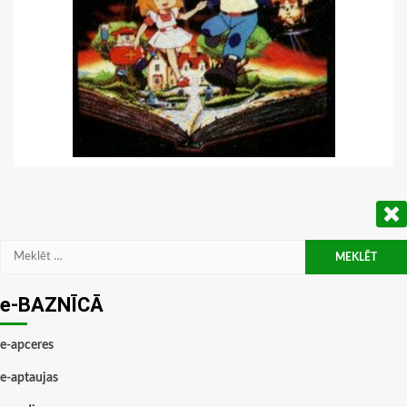
Meklēt:
e-BAZNĪCĀ
e-apceres
e-aptaujas