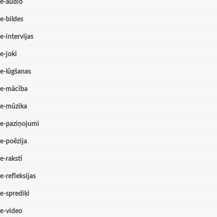
e-audio
e-bildes
e-intervijas
e-joki
e-lūgšanas
e-mācība
e-mūzika
e-paziņojumi
e-poēzija
e-raksti
e-refleksijas
e-sprediķi
e-video