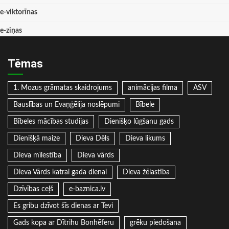
e-viktorīnas
e-ziņas
Tēmas
1. Mozus grāmatas skaidrojums
animācijas filma
ASV
Bauslības un Evaņģēlija noslēpumi
Bībele
Bībeles mācības studijas
Dienišķo lūgšanu gads
Dienišķā maize
Dieva Dēls
Dieva likums
Dieva mīlestība
Dieva vārds
Dieva Vārds katrai gada dienai
Dieva žēlastība
Dzīvības ceļš
e-baznica.lv
Es gribu dzīvot šīs dienas ar Tevi
Gads kopa ar Dītrihu Bonhēferu
grēku piedošana