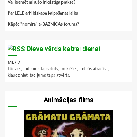
Vai kremēt mirušo ir kristīga prakse?
Par LELB arhibīskapa kalpošanas laiku
Kāpēc "nomira" e-BAZNĪCAs forums?
Dieva vārds katrai dienai
Mt.7:7
Lūdziet, tad jums taps dots; meklējiet, tad jūs atradīsit;
klaudziniet, tad jums taps atvērts.
Animācijas filma