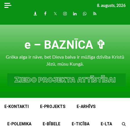
Skip
8. augusts, 2026
to
Draugiem
Facebook
Twitter
Instagram
LinkedIn
whatsapp
RSS
content
e – BAZNĪCA ✞
Grēka alga ir nāve, bet Dieva balva ir mūžīga dzīvība Kristū
Jēzū, mūsu Kungā.
E-KONTAKTI
E-PROJEKTS
E-ARHĪVS
E-POLEMIKA
E-BĪBELE
E-TICĪBA
E-LTA