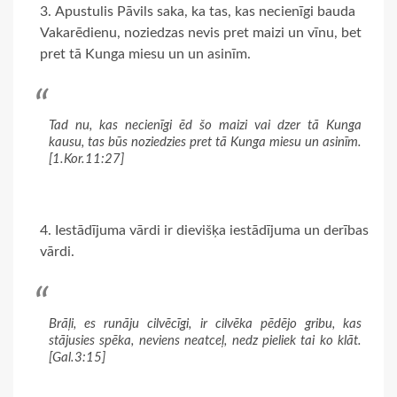
Apustulis Pāvils saka, ka tas, kas necienīgi bauda
Vakarēdienu, noziedzas nevis pret maizi un vīnu, bet
pret tā Kunga miesu un un asinīm.
Tad nu, kas necienīgi ēd šo maizi vai dzer tā Kunga
kausu, tas būs noziedzies pret tā Kunga miesu un asinīm.
[1.Kor.11:27]
Iestādījuma vārdi ir dievišķa iestādījuma un derības
vārdi.
Brāļi, es runāju cilvēcīgi, ir cilvēka pēdējo gribu, kas
stājusies spēka, neviens neatceļ, nedz pieliek tai ko klāt.
[Gal.3:15]