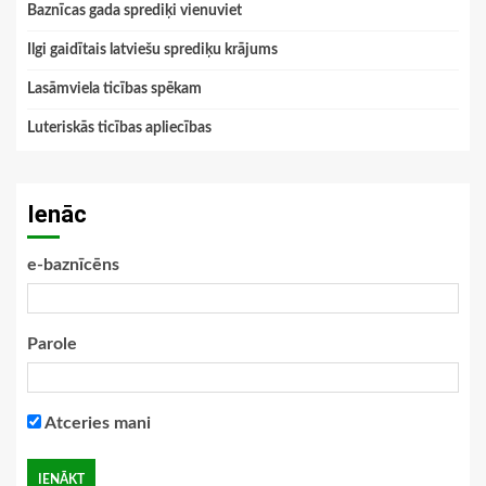
Baznīcas gada sprediķi vienuviet
Ilgi gaidītais latviešu sprediķu krājums
Lasāmviela ticības spēkam
Luteriskās ticības apliecības
Ienāc
e-baznīcēns
Parole
Atceries mani