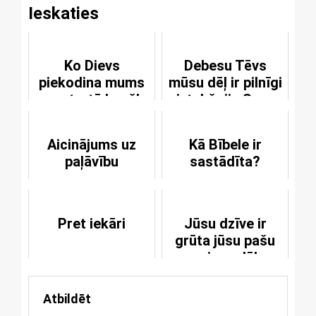
Ieskaties
Ko Dievs
Debesu Tēvs
piekodina mums
mūsu dēļ ir pilnīgi
ar ceturtā baušļa
iztukšojis Savu
apsolījumu?
sirdi
Aicinājums uz
Kā Bībele ir
paļāvību
sastādīta?
Pret iekāri
Jūsu dzīve ir
grūta jūsu pašu
vainas dēļ
Atbildēt