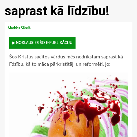
saprast kā līdzību!
Markku Särelä
▶ NOKLAUSIES ŠO E-PUBLIKĀCIJU
Šos Kristus sacītos vārdus mēs nedrīkstam saprast kā
līdzību, kā to māca pārkristītāji un reformēti, jo: