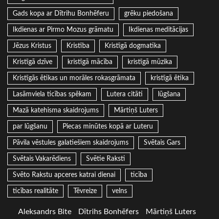
Gads kopa ar Dītrihu Bonhēferu
grēku piedošana
Ikdienas ar Pirmo Mozus grāmatu
Ikdienas meditācijas
Jēzus Kristus
Kristība
Kristīgā dogmatika
Kristīgā dzīve
kristīgā mācība
kristīgā mūzika
Kristīgās ētikas un morāles rokasgrāmata
kristīgā ētika
Lasāmviela ticības spēkam
Lutera citāti
lūgšana
Mazā katehisma skaidrojums
Mārtiņš Luters
par lūgšanu
Piecas minūtes kopā ar Luteru
Pāvila vēstules galatiešiem skaidrojums
Svētais Gars
Svētais Vakarēdiens
Svētie Raksti
Svēto Rakstu apceres katrai dienai
ticība
ticības realitāte
Tēvreize
velns
Aleksandrs Bite
Dītrihs Bonhēfers
Mārtiņš Luters