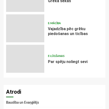
Grēka sekas
E-MĀCĪBA
Vajadzība pēc grēku
piedošanas un ticības
E-LŪGŠANAS
Par spēju noliegt sevi
Atrodi
Bauslība un Evaņģēlijs