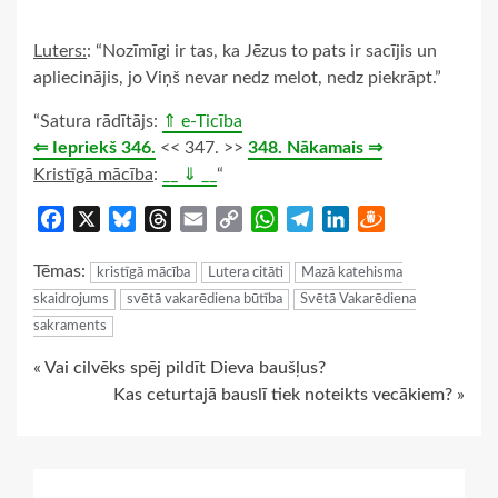
Luters:
: “Nozīmīgi ir tas, ka Jēzus to pats ir sacījis un
apliecinājis, jo Viņš nevar nedz melot, nedz piekrāpt.”
“Satura rādītājs:
⇑ e-Ticība
⇐ Iepriekš 346.
<< 347. >>
348. Nākamais ⇒
Kristīgā mācība
:
__ ⇓ __
“
Facebook
X
Bluesky
Threads
Email
Copy
WhatsApp
Telegram
LinkedIn
Draugiem
Link
Tēmas:
kristīgā mācība
Lutera citāti
Mazā katehisma
skaidrojums
svētā vakarēdiena būtība
Svētā Vakarēdiena
sakraments
Continue
« Vai cilvēks spēj pildīt Dieva baušļus?
Kas ceturtajā bauslī tiek noteikts vecākiem? »
Reading