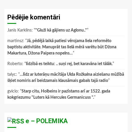
Pēdējie komentāri
Janis Karklins
: “
"Gluži kā gājiens uz Aglonu.."
”
martinsz
: “
Jā, pēdējā laikā patiesi vērojama liela reformēto
baptistu aktivitāte. Manuprāt tas lielā mērā varētu būt Džona
Makartura, Džona Paipera nopelns…
”
Roberto
: “
līdzībā es teiktu: .. suņi rej, bet karavāna iet tālāk.
”
talyc
: “
…līdz ar luterāņu mācītāja Ulda Rožkalna aiziešanu mūžībā
šķiet nomiris arī beidzamais klausāmais gabals tajā radio
”
gviclo
: “
Starp citu, Holbeins ir pazīstams arī ar 1522. gada
kokgriezumu "Luters kā Hercules Germanicuss ".
”
e – POLEMIKA