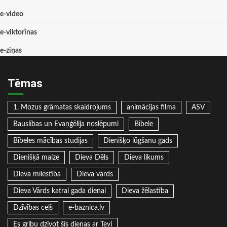
e-video
e-viktorīnas
e-ziņas
Tēmas
1. Mozus grāmatas skaidrojums
animācijas filma
ASV
Bauslības un Evaņģēlija noslēpumi
Bībele
Bībeles mācības studijas
Dienišķo lūgšanu gads
Dienišķā maize
Dieva Dēls
Dieva likums
Dieva mīlestība
Dieva vārds
Dieva Vārds katrai gada dienai
Dieva žēlastība
Dzīvības ceļš
e-baznica.lv
Es gribu dzīvot šīs dienas ar Tevi