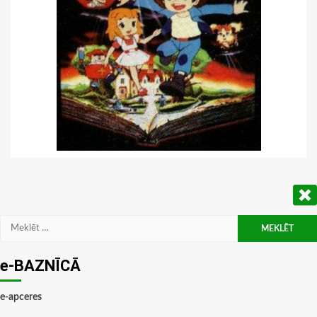
Meklēt:
e-BAZNĪCĀ
e-apceres