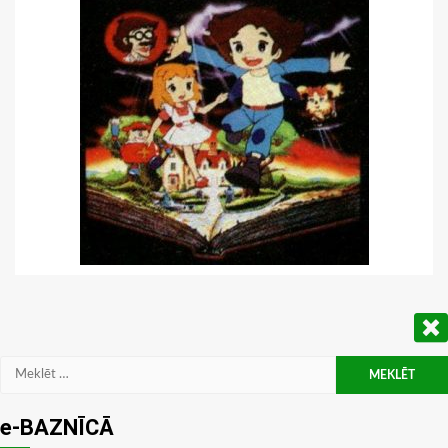
Meklēt:
e-BAZNĪCĀ