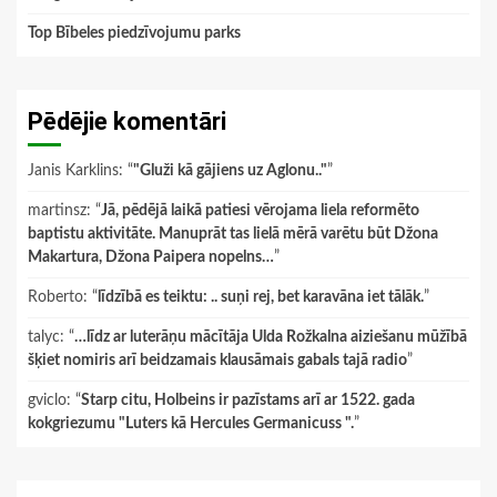
Top Bībeles piedzīvojumu parks
Pēdējie komentāri
Janis Karklins
: “
"Gluži kā gājiens uz Aglonu.."
”
martinsz
: “
Jā, pēdējā laikā patiesi vērojama liela reformēto
baptistu aktivitāte. Manuprāt tas lielā mērā varētu būt Džona
Makartura, Džona Paipera nopelns…
”
Roberto
: “
līdzībā es teiktu: .. suņi rej, bet karavāna iet tālāk.
”
talyc
: “
…līdz ar luterāņu mācītāja Ulda Rožkalna aiziešanu mūžībā
šķiet nomiris arī beidzamais klausāmais gabals tajā radio
”
gviclo
: “
Starp citu, Holbeins ir pazīstams arī ar 1522. gada
kokgriezumu "Luters kā Hercules Germanicuss ".
”