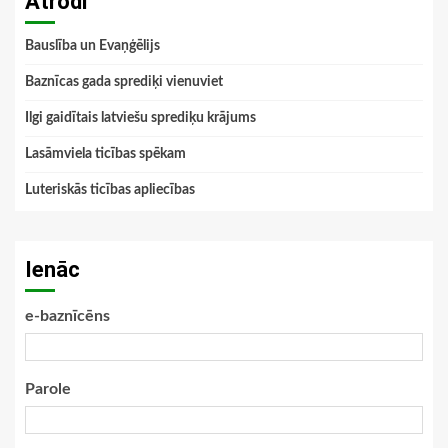
Atrodi
Bauslība un Evaņģēlijs
Baznīcas gada sprediķi vienuviet
Ilgi gaidītais latviešu sprediķu krājums
Lasāmviela ticības spēkam
Luteriskās ticības apliecības
Ienāc
e-baznīcēns
Parole