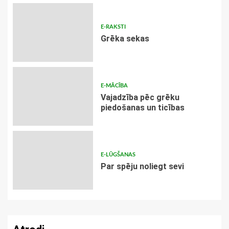
E-RAKSTI
Grēka sekas
E-MĀCĪBA
Vajadzība pēc grēku
piedošanas un ticības
E-LŪGŠANAS
Par spēju noliegt sevi