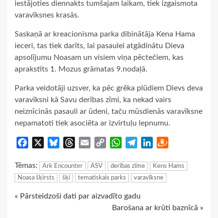
iestājoties diennakts tumšajam laikam, tiek izgaismota
varavīksnes krasās.
Saskaņā ar kreacionisma parka dibinātāja Kena Hama
ieceri, tas tiek darīts, lai pasaulei atgādinātu Dieva
apsolījumu Noasam un visiem viņa pēctečiem, kas
aprakstīts 1. Mozus grāmatas 9.nodaļā.
Parka veidotāji uzsver, ka pēc grēka plūdiem Dievs deva
varavīksni kā Savu derības zīmi, ka nekad vairs
neiznīcinās pasauli ar ūdeni, taču mūsdienās varavīksne
nepamatoti tiek asociēta ar izvirtuļu lepnumu.
Facebook
X
Bluesky
Threads
Email
Copy
WhatsApp
Telegram
LinkedIn
Draugiem
Link
Tēmas:
Ark Encounter
ASV
derības zīme
Kens Hams
Noasa šķirsts
šķi
tematiskais parks
varavīksne
Continue
« Pārsteidzoši dati par aizvadīto gadu
Barošana ar krūti baznīcā »