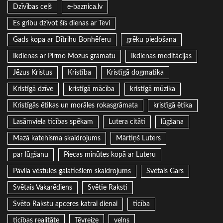
Dzīvības ceļš
e-baznica.lv
Es gribu dzīvot šīs dienas ar Tevi
Gads kopa ar Dītrihu Bonhēferu
grēku piedošana
Ikdienas ar Pirmo Mozus grāmatu
Ikdienas meditācijas
Jēzus Kristus
Kristība
Kristīgā dogmatika
Kristīgā dzīve
kristīgā mācība
kristīgā mūzika
Kristīgās ētikas un morāles rokasgrāmata
kristīgā ētika
Lasāmviela ticības spēkam
Lutera citāti
lūgšana
Mazā katehisma skaidrojums
Mārtiņš Luters
par lūgšanu
Piecas minūtes kopā ar Luteru
Pāvila vēstules galatiešiem skaidrojums
Svētais Gars
Svētais Vakarēdiens
Svētie Raksti
Svēto Rakstu apceres katrai dienai
ticība
ticības realitāte
Tēvreize
velns