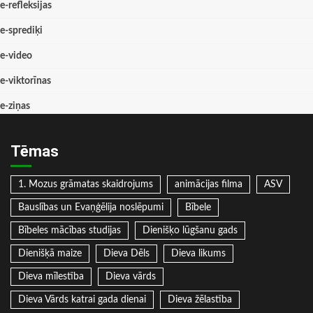
e-refleksijas
e-sprediķi
e-video
e-viktorīnas
e-ziņas
Tēmas
1. Mozus grāmatas skaidrojums
animācijas filma
ASV
Bauslības un Evaņģēlija noslēpumi
Bībele
Bībeles mācības studijas
Dienišķo lūgšanu gads
Dienišķā maize
Dieva Dēls
Dieva likums
Dieva mīlestība
Dieva vārds
Dieva Vārds katrai gada dienai
Dieva žēlastība