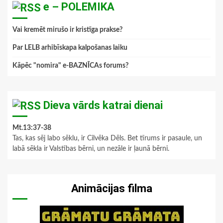
e – POLEMIKA
Vai kremēt mirušo ir kristīga prakse?
Par LELB arhibīskapa kalpošanas laiku
Kāpēc "nomira" e-BAZNĪCAs forums?
Dieva vārds katrai dienai
Mt.13:37-38
Tas, kas sēj labo sēklu, ir Cilvēka Dēls. Bet tīrums ir pasaule, un
labā sēkla ir Valstības bērni, un nezāle ir ļaunā bērni.
Animācijas filma