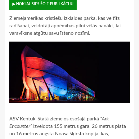
▶ NOKLAUSIES ŠO E-PUBLIKĀCIJU
Ziemeļamerikas kristiešu izklaides parka, kas veltīts
radīšanai, veidotāji apņēmības pilni vēlās panākt, lai
varavīksne atgūtu savu īsteno nozīmi.
ASV Kentuki štatā ziemeļos esošajā parkā
“Ark
Encounter”
izveidota 155 metrus gara, 26 metrus plata
un 16 metrus augsta Noasa šķirsta kopija, kas,