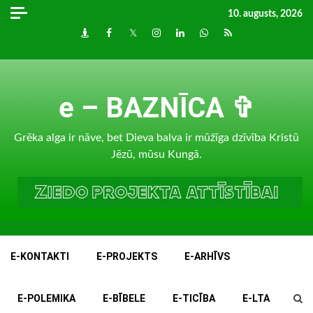
Skip
10. augusts, 2026
to
Draugiem
Facebook
Twitter
Instagram
LinkedIn
whatsapp
RSS
content
e – BAZNĪCA ✞
Grēka alga ir nāve, bet Dieva balva ir mūžīga dzīvība Kristū
Jēzū, mūsu Kungā.
E-KONTAKTI
E-PROJEKTS
E-ARHĪVS
E-POLEMIKA
E-BĪBELE
E-TICĪBA
E-LTA