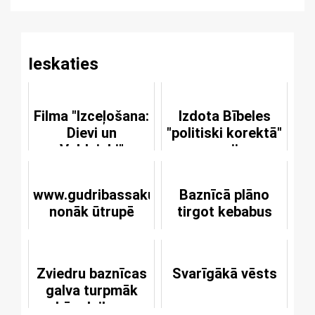
Reading
Ieskaties
Filma "Izceļošana:
Izdota Bībeles
Dievi un
"politiski korektā"
Valdnieki"
versija
www.gudribassakums.lv
Baznīcā plāno
nonāk ūtrupē
tirgot kebabus
Zviedru baznīcas
Svarīgākā vēsts
galva turpmāk
būs daiļava