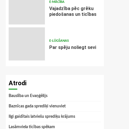
E-MĀCĪBA
Vajadzība pēc grēku
piedošanas un ticības
E-LŪGŠANAS
Par spēju noliegt sevi
Atrodi
Bauslība un Evaņģēlijs
Baznīcas gada sprediķi vienuviet
Ilgi gaidītais latviešu sprediķu krājums
Lasāmviela ticības spēkam