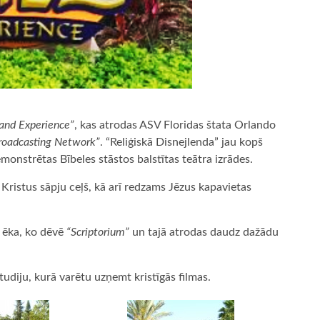
and Experience”
, kas atrodas ASV Floridas štata Orlando
Broadcasting Network”
. “Reliģiskā Disnejlenda” jau kopš
monstrētas Bībeles stāstos balstītas teātra izrādes.
Kristus sāpju ceļš, kā arī redzams Jēzus kapavietas
s ēka, ko dēvē
“Scriptorium”
un tajā atrodas daudz dažādu
tudiju, kurā varētu uzņemt kristīgās filmas.