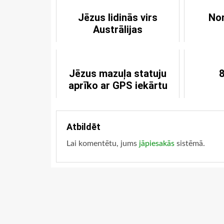
Jēzus lidinās virs
No
Austrālijas
Jēzus mazuļa statuju
8
aprīko ar GPS iekārtu
Atbildēt
Lai komentētu, jums
jāpiesakās
sistēmā.