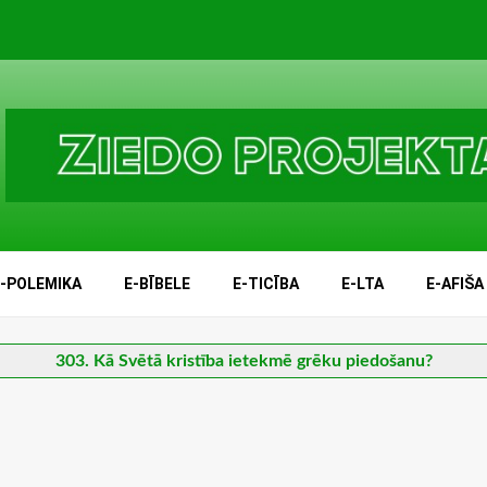
E-POLEMIKA
E-BĪBELE
E-TICĪBA
E-LTA
E-AFIŠA
303. Kā Svētā kristība ietekmē grēku piedošanu?