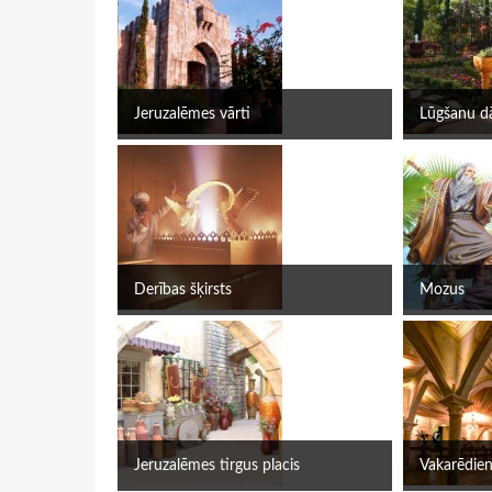
Jeruzalēmes vārti
Lūgšanu d
Derības šķirsts
Mozus
Jeruzalēmes tirgus placis
Vakarēdien