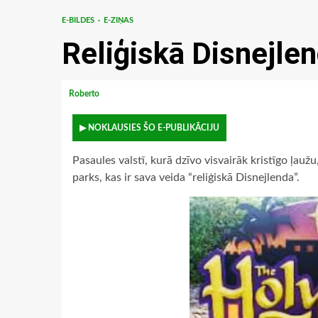
E-BILDES
E-ZIŅAS
Reliģiskā Disnejle
Roberto
▶ NOKLAUSIES ŠO E-PUBLIKĀCIJU
Pasaules valstī, kurā dzīvo visvairāk kristīgo ļaužu,
parks, kas ir sava veida “reliģiskā Disnejlenda”.