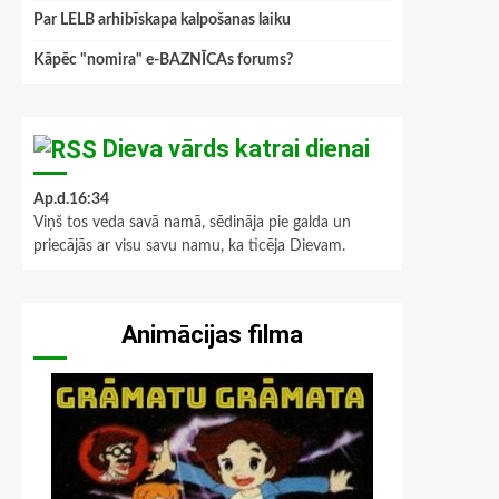
Par LELB arhibīskapa kalpošanas laiku
Kāpēc "nomira" e-BAZNĪCAs forums?
Dieva vārds katrai dienai
Ap.d.16:34
Viņš tos veda savā namā, sēdināja pie galda un
priecājās ar visu savu namu, ka ticēja Dievam.
Animācijas filma