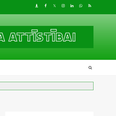
Draugiem
Facebook
Twitter
Instagram
LinkedIn
whatsapp
RSS