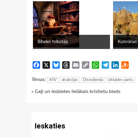
Bībeles tulkotājs
Kumrānas 
Facebook
X
Bluesky
Threads
Email
Copy
WhatsApp
Telegram
LinkedIn
Dra
Link
Tēmas:
ASV
atrakcijas
Disnejlenda
izklaides parks
Continue
« Geji un lesbietes lielākais kristiešu bieds
Reading
Ieskaties