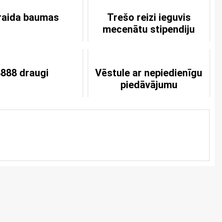
raida baumas
Trešo reizi ieguvis
mecenātu stipendiju
888 draugi
Vēstule ar nepiedienīgu
piedāvājumu