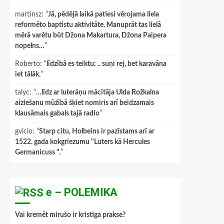
martinsz
: “
Jā, pēdējā laikā patiesi vērojama liela
reformēto baptistu aktivitāte. Manuprāt tas lielā
mērā varētu būt Džona Makartura, Džona Paipera
nopelns…
”
Roberto
: “
līdzībā es teiktu: .. suņi rej, bet karavāna
iet tālāk.
”
talyc
: “
…līdz ar luterāņu mācītāja Ulda Rožkalna
aiziešanu mūžībā šķiet nomiris arī beidzamais
klausāmais gabals tajā radio
”
gviclo
: “
Starp citu, Holbeins ir pazīstams arī ar
1522. gada kokgriezumu "Luters kā Hercules
Germanicuss ".
”
e – POLEMIKA
Vai kremēt mirušo ir kristīga prakse?