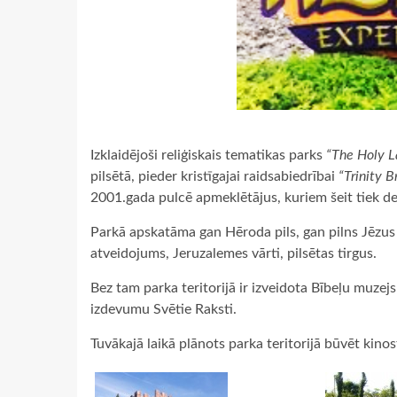
Izklaidējoši reliģiskais tematikas parks
“The Holy L
pilsētā, pieder kristīgajai raidsabiedrībai
“Trinity 
2001.gada pulcē apmeklētājus, kuriem šeit tiek de
Parkā apskatāma gan Hēroda pils, gan pilns Jēzus 
atveidojums, Jeruzalemes vārti, pilsētas tirgus.
Bez tam parka teritorijā ir izveidota Bībeļu muzej
izdevumu Svētie Raksti.
Tuvākajā laikā plānots parka teritorijā būvēt kinos