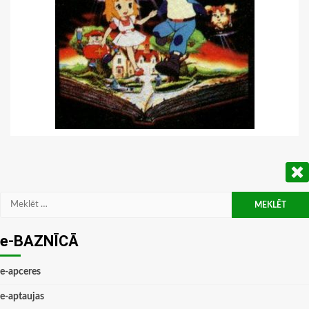
Meklēt:
e-BAZNĪCĀ
e-apceres
e-aptaujas