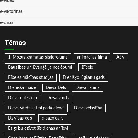
e-video
e-viktorīnas
e-ziņas
Tēmas
1. Mozus grāmatas skaidrojums
animācijas filma
ASV
Bauslības un Evaņģēlija noslēpumi
Bībele
Bībeles mācības studijas
Dienišķo lūgšanu gads
Dienišķā maize
Dieva Dēls
Dieva likums
Dieva mīlestība
Dieva vārds
Dieva Vārds katrai gada dienai
Dieva žēlastība
Dzīvības ceļš
e-baznica.lv
Es gribu dzīvot šīs dienas ar Tevi