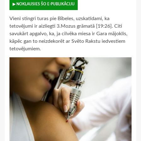
▶ NOKLAUSIES ŠO E-PUBLIKĀCIJU
Vieni stingri turas pie Bībeles, uzskatīdami, ka
tetovējumi ir aizliegti 3.Mozus grāmatā [19:26]. Citi
savukārt apgalvo, ka, ja cilvēka miesa ir Gara mājoklis,
kāpēc gan to neizdekorēt ar Svēto Rakstu iedvestiem
tetovējumiem.