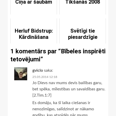
Cīņa ar šaubām
Tikšanās 2008
Herluf Bidstrup:
Svētīgi tie
Kārdināšana
piesardzīgie
1 komentārs par “
Bībeles inspirēti
tetovējumi
”
gviclo
saka:
25.05.2014 12:18
Jo Dievs nav mums devis bailības garu,
bet spēka, mīlestības un savaldības garu.
[2.Tim.1:7]
Es domāju, ka šī laika ciešanas ir
nenozīmīgas, salīdzinot ar nākamo
godību, kas atspīdēs pār mums.