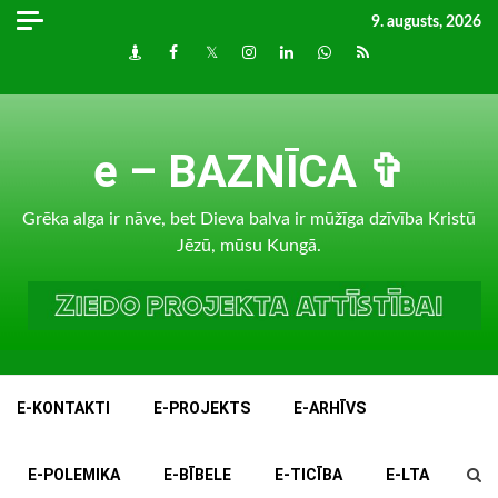
Skip
9. augusts, 2026
to
Draugiem
Facebook
Twitter
Instagram
LinkedIn
whatsapp
RSS
content
e – BAZNĪCA ✞
Grēka alga ir nāve, bet Dieva balva ir mūžīga dzīvība Kristū
Jēzū, mūsu Kungā.
E-KONTAKTI
E-PROJEKTS
E-ARHĪVS
E-POLEMIKA
E-BĪBELE
E-TICĪBA
E-LTA