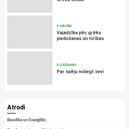
E-MĀCĪBA
Vajadzība pēc grēku
piedošanas un ticības
E-LŪGŠANAS
Par spēju noliegt sevi
Atrodi
Bauslība un Evaņģēlijs