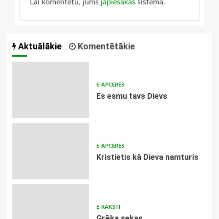
Lai komentētu, jums
jāpiesakās
sistēmā.
Aktuālākie
Komentētākie
E-APCERES
Es esmu tavs Dievs
E-APCERES
Kristietis kā Dieva namturis
E-RAKSTI
Grēka sekas