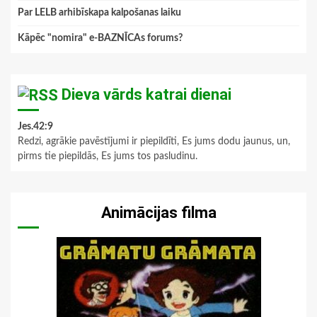
Par LELB arhibīskapa kalpošanas laiku
Kāpēc "nomira" e-BAZNĪCAs forums?
Dieva vārds katrai dienai
Jes.42:9
Redzi, agrākie pavēstījumi ir piepildīti, Es jums dodu jaunus, un,
pirms tie piepildās, Es jums tos pasludinu.
Animācijas filma