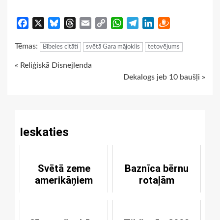
Facebook
X
Bluesky
Threads
Email
Copy
WhatsApp
Telegram
LinkedIn
Draugiem
Link
Tēmas:
Bībeles citāti
svētā Gara mājoklis
tetovējums
Continue
« Reliģiskā Disnejlenda
Dekalogs jeb 10 baušļi »
Reading
Ieskaties
Svētā zeme
Baznīca bērnu
amerikāņiem
rotaļām