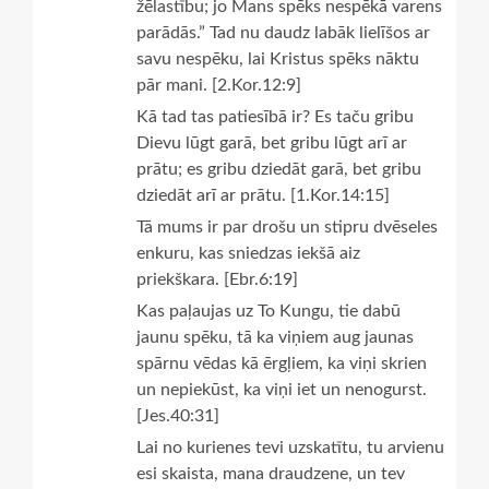
žēlastību; jo Mans spēks nespēkā varens
parādās.” Tad nu daudz labāk lielīšos ar
savu nespēku, lai Kristus spēks nāktu
pār mani. [2.Kor.12:9]
Kā tad tas patiesībā ir? Es taču gribu
Dievu lūgt garā, bet gribu lūgt arī ar
prātu; es gribu dziedāt garā, bet gribu
dziedāt arī ar prātu. [1.Kor.14:15]
Tā mums ir par drošu un stipru dvēseles
enkuru, kas sniedzas iekšā aiz
priekškara. [Ebr.6:19]
Kas paļaujas uz To Kungu, tie dabū
jaunu spēku, tā ka viņiem aug jaunas
spārnu vēdas kā ērgļiem, ka viņi skrien
un nepiekūst, ka viņi iet un nenogurst.
[Jes.40:31]
Lai no kurienes tevi uzskatītu, tu arvienu
esi skaista, mana draudzene, un tev