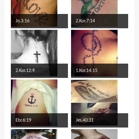
Jņ.3:16
2.Kor.7:14
2.Kor.12:9
1.Kor.14:15
Ebr.6:19
Jes.40:31