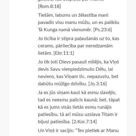
[Rom.8:18]
Tiešām, labums un žēlastība mani
pavadīs visu manu mūžu, un es palikšu
Tā Kunga namā vienumēr. [Ps.23:6]
Jo ticība ir stipra paļaušanās uz to, kas
cerams, pārliecība par neredzamām
lietām. [Ebr.11:1]
Jo tik ļoti Dievs pasauli mīlējis, ka Viņš
devis Savu vienpiedzimušo Dēlu, lai
neviens, kas Viņam tic, nepazustu, bet
dabūtu mūžīgo dzīvību. [Jņ.3:16]
Ja es jūs viņam kaut kā esmu slavējis,
tad es neesmu palicis kaunā; bet, tāpat
kā es jums visās lietās esmu runājis
patiesību, tā arī mūsu uzslava Titam ir
bijusi patiesība. [2.Kor.7:14]
Un Viņš ir sacījis: “Tev pietiek ar Manu