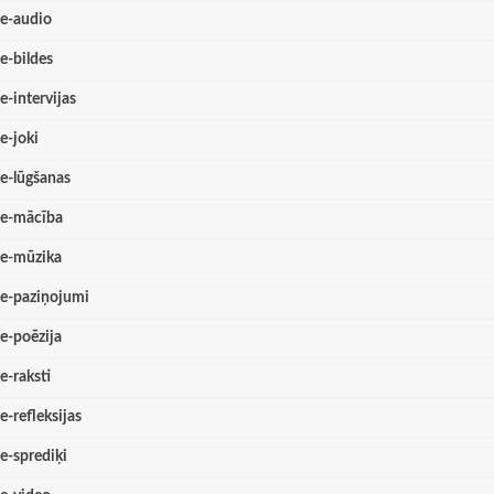
e-audio
e-bildes
e-intervijas
e-joki
e-lūgšanas
e-mācība
e-mūzika
e-paziņojumi
e-poēzija
e-raksti
e-refleksijas
e-sprediķi