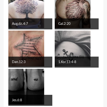
Aug.dz..4:7
Gal.2:20
Dan.12:3
1.Kor.13:4-8
Jes.6:8