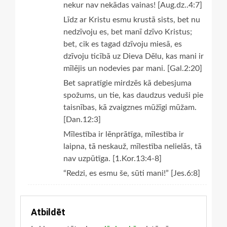
nekur nav nekādas vainas! [Aug.dz..4:7]
Līdz ar Kristu esmu krustā sists, bet nu
nedzīvoju es, bet manī dzīvo Kristus;
bet, cik es tagad dzīvoju miesā, es
dzīvoju ticībā uz Dieva Dēlu, kas mani ir
mīlējis un nodevies par mani. [Gal.2:20]
Bet sapratīgie mirdzēs kā debesjuma
spožums, un tie, kas daudzus veduši pie
taisnības, kā zvaigznes mūžīgi mūžam.
[Dan.12:3]
Mīlestība ir lēnprātīga, mīlestība ir
laipna, tā neskauž, mīlestība nelielās, tā
nav uzpūtīga. [1.Kor.13:4-8]
“Redzi, es esmu še, sūti mani!” [Jes.6:8]
Atbildēt