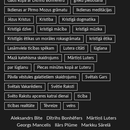
Gads kopa ar Dītrihu Bonhēferu
grēku piedošana
Ikdienas ar Pirmo Mozus grāmatu
Ikdienas meditācijas
Jēzus Kristus
Kristība
Kristīgā dogmatika
Kristīgā dzīve
kristīgā mācība
kristīgā mūzika
Kristīgās ētikas un morāles rokasgrāmata
kristīgā ētika
Lasāmviela ticības spēkam
Lutera citāti
lūgšana
Mazā katehisma skaidrojums
Mārtiņš Luters
par lūgšanu
Piecas minūtes kopā ar Luteru
Pāvila vēstules galatiešiem skaidrojums
Svētais Gars
Svētais Vakarēdiens
Svētie Raksti
Svēto Rakstu apceres katrai dienai
ticība
ticības realitāte
Tēvreize
velns
Aleksandrs Bite
Dītrihs Bonhēfers
Mārtiņš Luters
Georgs Mancelis
Ilārs Plūme
Markku Särelä