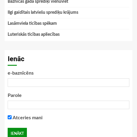
Baznīcas gada sprediķi vienuviet
Ilgi gaidītais latviešu sprediķu krājums
Lasāmviela ticības spēkam
Luteriskās ticības apliecības
Ienāc
e-baznīcēns
Parole
Atceries mani