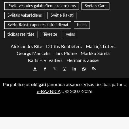
Pāvila vēstules galatiešiem skaidrojums
Svētais Gars
Svētais Vakarēdiens
Svētie Raksti
Svēto Rakstu apceres katrai dienai
ticība
ticības realitāte
Tēvreize
velns
Aleksandrs Bite
Dītrihs Bonhēfers
Mārtiņš Luters
Georgs Mancelis
Ilārs Plūme
Markku Särelä
Karls F. V. Valters
Hermanis Zasse
Draugiem
Facebook
Twitter
Instagram
LinkedIn
whatsapp
RSS
Pārpublicējot
obligāti
jānorāda atsauce. Visas tiesības patur
::
e-BAZNICA
::
© 2007-2026