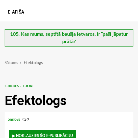
E-AFIŠA
105. Kas mums, septītā baušļa ietvaros, ir īpaši jāpatur
prātā?
Sākums
Efektologs
E-BILDES
E-JOKI
Efektologs
onslovs
7
▶ NOKLAUSIES ŠO E-PUBLIKĀCIJU