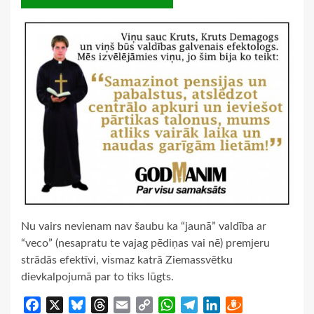
Nu vairs nevienam nav šaubu ka “jaunā” valdība ar
“veco” (nesapratu te vajag pēdiņas vai nē) premjeru
strādās efektīvi, vismaz katrā Ziemassvētku
dievkalpojumā par to tiks lūgts.
Facebook
X
Bluesky
Threads
Email
Copy
WhatsApp
Telegram
LinkedIn
Draugiem