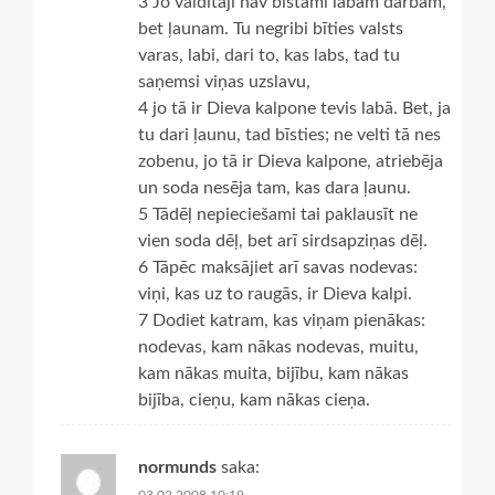
3 Jo valdītāji nav bīstami labam darbam,
bet ļaunam. Tu negribi bīties valsts
varas, labi, dari to, kas labs, tad tu
saņemsi viņas uzslavu,
4 jo tā ir Dieva kalpone tevis labā. Bet, ja
tu dari ļaunu, tad bīsties; ne velti tā nes
zobenu, jo tā ir Dieva kalpone, atriebēja
un soda nesēja tam, kas dara ļaunu.
5 Tādēļ nepieciešami tai paklausīt ne
vien soda dēļ, bet arī sirdsapziņas dēļ.
6 Tāpēc maksājiet arī savas nodevas:
viņi, kas uz to raugās, ir Dieva kalpi.
7 Dodiet katram, kas viņam pienākas:
nodevas, kam nākas nodevas, muitu,
kam nākas muita, bijību, kam nākas
bijība, cieņu, kam nākas cieņa.
normunds
saka: