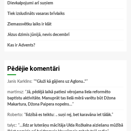
Dievkalpojumi arī suņiem
Tiek izsludināts vasaras brīvlaiks
Ziemassvētku laiks ir klāt
Jēzus dzimis jūnijā, nevis decembrī
Kas ir Advents?
Pēdējie komentāri
Janis Karklins
: “
"Gluži kā gājiens uz Aglonu.."
”
martinsz
: “
Jā, pēdējā laikā patiesi vērojama liela reformēto
baptistu aktivitāte. Manuprāt tas lielā mērā varētu būt Džona
Makartura, Džona Paipera nopelns…
”
Roberto
: “
līdzībā es teiktu: .. suņi rej, bet karavāna iet tālāk.
”
talyc
: “
…līdz ar luterāņu mācītāja Ulda Rožkalna aiziešanu mūžībā