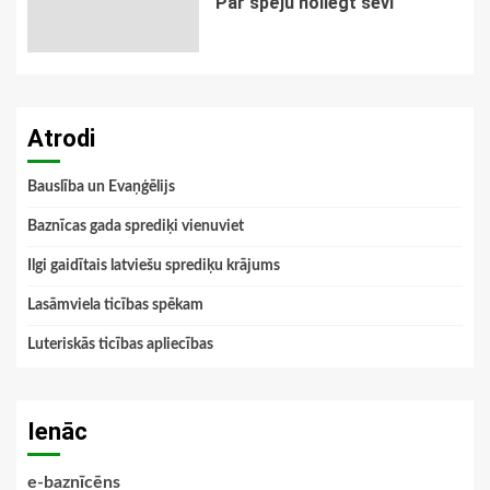
Par spēju noliegt sevi
Atrodi
Bauslība un Evaņģēlijs
Baznīcas gada sprediķi vienuviet
Ilgi gaidītais latviešu sprediķu krājums
Lasāmviela ticības spēkam
Luteriskās ticības apliecības
Ienāc
e-baznīcēns