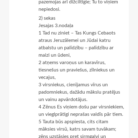
pazemojas arī dižciltīgie; Tu to viņiem
nepiedosi.
2) sekas
Jesajas 3.nodaļa
1 Tad nu ziniet – Tas Kungs Cebaots
atraus Jeruzālemei un Jūdai katru
atbalstu un palīdzību – palīdzību ar
maizi un ūdeni,
2 atņems varoņus un karavīrus,
tiesnešus un praviešus, zīlniekus un
vecajus,
3 virsniekus, cienījamus vīrus un
padomniekus, dažādu mākslu pratējus
un vainu apvārdotājus.
4 Zēnus Es viņiem došu par virsniekiem,
un vieglprātīgi neprašas valdīs pār tiem.
5 Tauta būs apspiesta, cits citam
māksies virsū, katrs savam tuvākam;
zēns uzstāsies pret sirmgalvi un