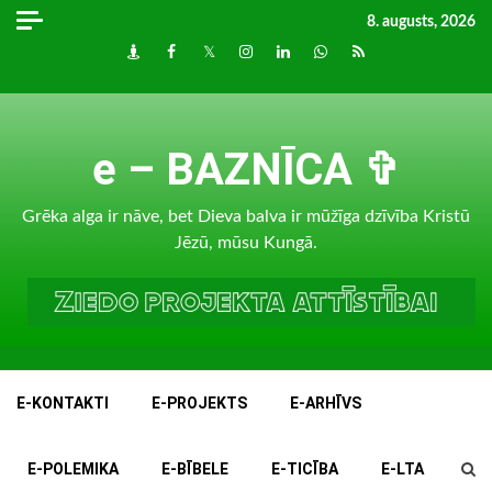
Skip
8. augusts, 2026
to
Draugiem
Facebook
Twitter
Instagram
LinkedIn
whatsapp
RSS
content
e – BAZNĪCA ✞
Grēka alga ir nāve, bet Dieva balva ir mūžīga dzīvība Kristū
Jēzū, mūsu Kungā.
E-KONTAKTI
E-PROJEKTS
E-ARHĪVS
E-POLEMIKA
E-BĪBELE
E-TICĪBA
E-LTA