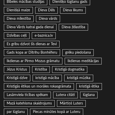
Bībeles mācības studijas
Dienišķo lūgšanu gads
Dienišķā maize
Dieva Dēls
Dieva likums
Dieva mīlestība
Dieva vārds
Dieva Vārds katrai gada dienai
Dieva žēlastība
Dzīvības ceļš
e-baznica.lv
Es gribu dzīvot šīs dienas ar Tevi
Gads kopa ar Dītrihu Bonhēferu
grēku piedošana
Ikdienas ar Pirmo Mozus grāmatu
Ikdienas meditācijas
Jēzus Kristus
Kristība
Kristīgā dogmatika
Kristīgā dzīve
kristīgā mācība
kristīgā mūzika
Kristīgās ētikas un morāles rokasgrāmata
kristīgā ētika
Lasāmviela ticības spēkam
Lutera citāti
lūgšana
Mazā katehisma skaidrojums
Mārtiņš Luters
par lūgšanu
Piecas minūtes kopā ar Luteru