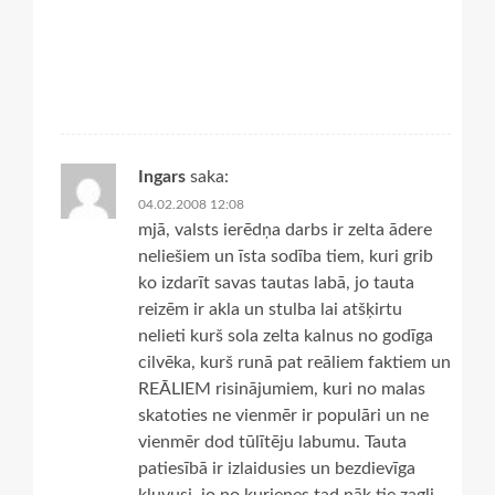
Ingars
saka:
04.02.2008 12:08
mjā, valsts ierēdņa darbs ir zelta ādere
neliešiem un īsta sodība tiem, kuri grib
ko izdarīt savas tautas labā, jo tauta
reizēm ir akla un stulba lai atšķirtu
nelieti kurš sola zelta kalnus no godīga
cilvēka, kurš runā pat reāliem faktiem un
REĀLIEM risinājumiem, kuri no malas
skatoties ne vienmēr ir populāri un ne
vienmēr dod tūlītēju labumu. Tauta
patiesībā ir izlaidusies un bezdievīga