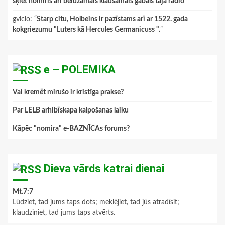
šķiet nomiris arī beidzamais klausāmais gabals tajā radio
”
gviclo
: “
Starp citu, Holbeins ir pazīstams arī ar 1522. gada
kokgriezumu "Luters kā Hercules Germanicuss ".
”
e – POLEMIKA
Vai kremēt mirušo ir kristīga prakse?
Par LELB arhibīskapa kalpošanas laiku
Kāpēc "nomira" e-BAZNĪCAs forums?
Dieva vārds katrai dienai
Mt.7:7
Lūdziet, tad jums taps dots; meklējiet, tad jūs atradīsit;
klaudziniet, tad jums taps atvērts.