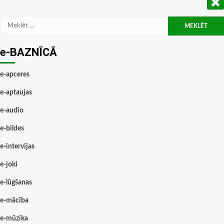
Meklēt:
e-BAZNĪCĀ
e-apceres
e-aptaujas
e-audio
e-bildes
e-intervijas
e-joki
e-lūgšanas
e-mācība
e-mūzika