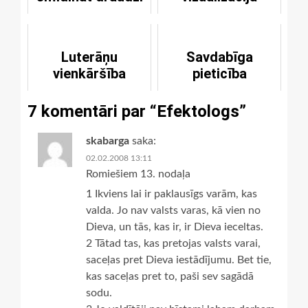
Luterāņu
Savdabīga
vienkāršība
pieticība
7 komentāri par “
Efektologs
”
skabarga
saka:
02.02.2008 13:11
Romiešiem 13. nodaļa
1 Ikviens lai ir paklausīgs varām, kas
valda. Jo nav valsts varas, kā vien no
Dieva, un tās, kas ir, ir Dieva ieceltas.
2 Tātad tas, kas pretojas valsts varai,
saceļas pret Dieva iestādījumu. Bet tie,
kas saceļas pret to, paši sev sagādā
sodu.