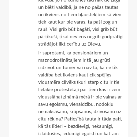
kļuvusi, jo no kurienes tad nāk tie zagļi
un blēži valdībā, ja ne no pašas tautas
un ikviens no tiem bļaustekļiem kā vien
tiek kaut kur pie varas, ta paši zog un
rauš. Visi grib būt bagāti, visi grib būt
pārtikuši, tikai neviens negrib godprātīgi
strādājot likt cerību uz Dievu.
Ir saprotami, ka pensionāriem un
maznodrošinātajiem ir tā jau grūti
izdzīvot un tomēr vai nav tā, ka ne tik
valdība bet ikviens kaut cik spējīgs
vidusmēra cilvēks (kuri starp citu ir tie
lielākie protestētāji par tiem kas ir zem
vidusslāņa) zināmā mērā ir pie vainas ar
savu egoismu, vienaldzību, nodokļu
nemaksāšanu, krāpšanos, dzīvošanu uz
citu rēķina? Patiesībā tauta ir tāda pati,
kā tās līderi – bezdievīgi, nekaunīgi,
izlaidušies, iedomīgi egoisti un katram