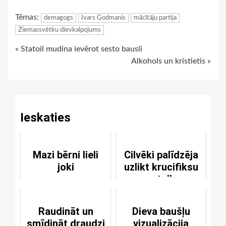
Link
Tēmas:
demagogs
Ivars Godmanis
mācītāju partija
Ziemassvētku dievkalpojums
Continue
« Statoil mudina ievērot sesto bausli
Alkohols un kristietis »
Reading
Ieskaties
Mazi bērni lieli
Cilvēki palīdzēja
joki
uzlikt krucifiksu
un apstulba no
redzētā
Raudināt un
Dieva baušļu
smīdināt draudzi
vizualizācija