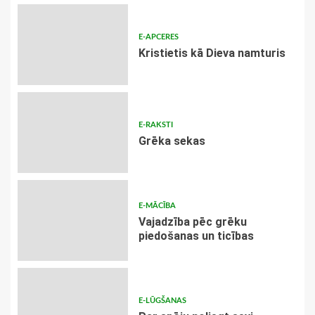
E-APCERES
Kristietis kā Dieva namturis
E-RAKSTI
Grēka sekas
E-MĀCĪBA
Vajadzība pēc grēku
piedošanas un ticības
E-LŪGŠANAS