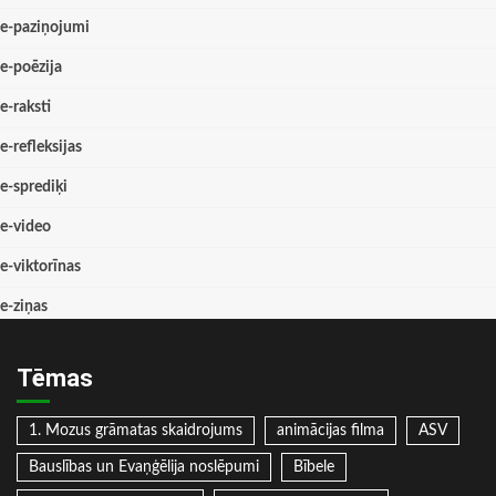
e-paziņojumi
e-poēzija
e-raksti
e-refleksijas
e-sprediķi
e-video
e-viktorīnas
e-ziņas
Tēmas
1. Mozus grāmatas skaidrojums
animācijas filma
ASV
Bauslības un Evaņģēlija noslēpumi
Bībele