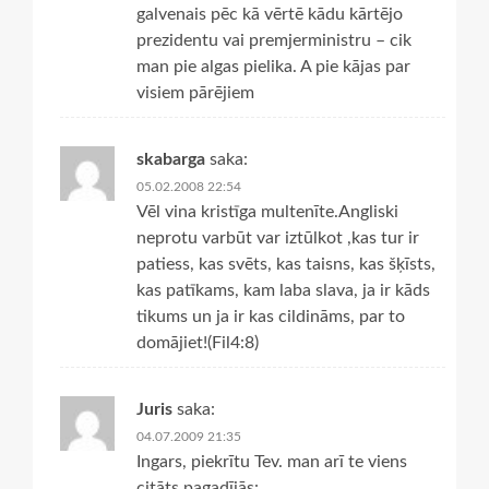
galvenais pēc kā vērtē kādu kārtējo
prezidentu vai premjerministru – cik
man pie algas pielika. A pie kājas par
visiem pārējiem
skabarga
saka:
05.02.2008 22:54
Vēl vina kristīga multenīte.Angliski
neprotu varbūt var iztūlkot ,kas tur ir
patiess, kas svēts, kas taisns, kas šķīsts,
kas patīkams, kam laba slava, ja ir kāds
tikums un ja ir kas cildināms, par to
domājiet!(Fil4:8)
Juris
saka:
04.07.2009 21:35
Ingars, piekrītu Tev. man arī te viens
citāts pagadījās: