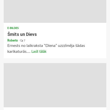
E-BILDES
Šmits un Dievs
Roberto
7
Ernests no laikraksta “Diena” uzzzīmēja šādas
karikaturās....
Lasīt tālāk