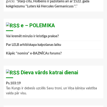
gviclo
: “
Starp citu, Holbeins ir pazīstams arī ar 1522. gada
kokgriezumu "Luters kā Hercules Germanicuss ".
”
e – POLEMIKA
Vai kremēt mirušo ir kristīga prakse?
Par LELB arhibīskapa kalpošanas laiku
Kāpēc "nomira" e-BAZNĪCAs forums?
Dieva vārds katrai dienai
Ps.103:19
Tas Kungs ir debesīs uzcēlis Savu troni, un Viņa ķēniņa valstība
valda pār visu.