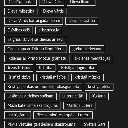
Dienišķā maize
Dieva Dēls
Dieva likums
Dieva mīlestība
Dieva vārds
Dieva Vārds katrai gada dienai
Dieva žēlastība
Dzīvības ceļš
e-baznica.lv
Es gribu dzīvot šīs dienas ar Tevi
Gads kopa ar Dītrihu Bonhēferu
grēku piedošana
Ikdienas ar Pirmo Mozus grāmatu
Ikdienas meditācijas
Jēzus Kristus
Kristība
Kristīgā dogmatika
Kristīgā dzīve
kristīgā mācība
kristīgā mūzika
Kristīgās ētikas un morāles rokasgrāmata
kristīgā ētika
Lasāmviela ticības spēkam
Lutera citāti
lūgšana
Mazā katehisma skaidrojums
Mārtiņš Luters
par lūgšanu
Piecas minūtes kopā ar Luteru
Pāvila vēstules galatiešiem skaidrojums
Svētais Gars