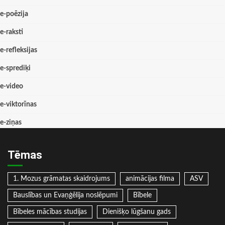
e-poēzija
e-raksti
e-refleksijas
e-sprediķi
e-video
e-viktorīnas
e-ziņas
Tēmas
1. Mozus grāmatas skaidrojums
animācijas filma
ASV
Bauslības un Evaņģēlija noslēpumi
Bībele
Bībeles mācības studijas
Dienišķo lūgšanu gads