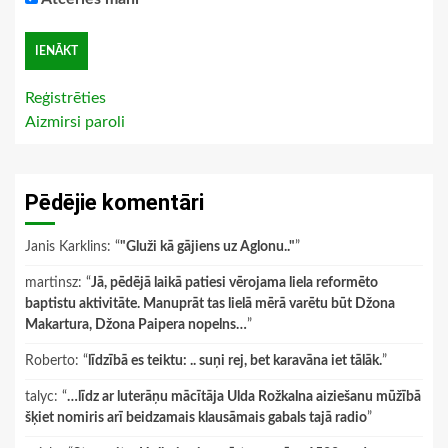
Reģistrēties
Aizmirsi paroli
Pēdējie komentāri
Janis Karklins
: “
"Gluži kā gājiens uz Aglonu.."
”
martinsz
: “
Jā, pēdējā laikā patiesi vērojama liela reformēto
baptistu aktivitāte. Manuprāt tas lielā mērā varētu būt Džona
Makartura, Džona Paipera nopelns…
”
Roberto
: “
līdzībā es teiktu: .. suņi rej, bet karavāna iet tālāk.
”
talyc
: “
…līdz ar luterāņu mācītāja Ulda Rožkalna aiziešanu mūžībā
šķiet nomiris arī beidzamais klausāmais gabals tajā radio
”