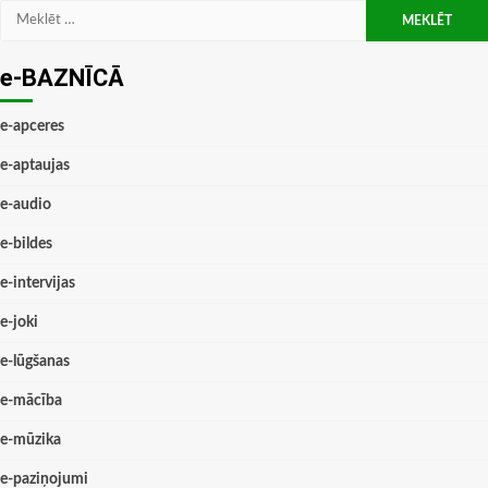
Meklēt:
e-BAZNĪCĀ
e-apceres
e-aptaujas
e-audio
e-bildes
e-intervijas
e-joki
e-lūgšanas
e-mācība
e-mūzika
e-paziņojumi