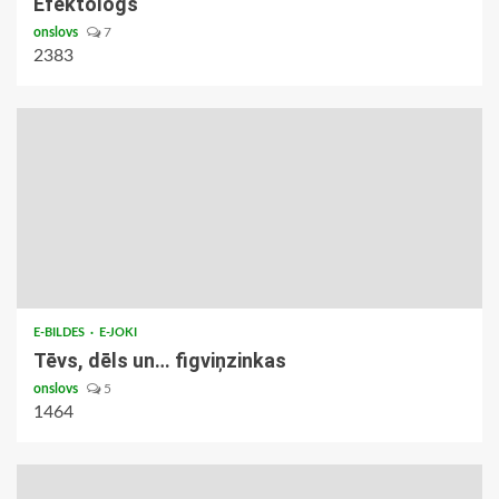
Efektologs
onslovs
7
2383
E-BILDES
E-JOKI
Tēvs, dēls un… figviņzinkas
onslovs
5
1464