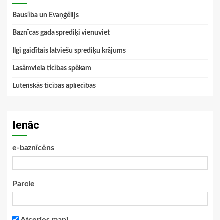
Bauslība un Evaņģēlijs
Baznīcas gada sprediķi vienuviet
Ilgi gaidītais latviešu sprediķu krājums
Lasāmviela ticības spēkam
Luteriskās ticības apliecības
Ienāc
e-baznīcēns
Parole
Atceries mani