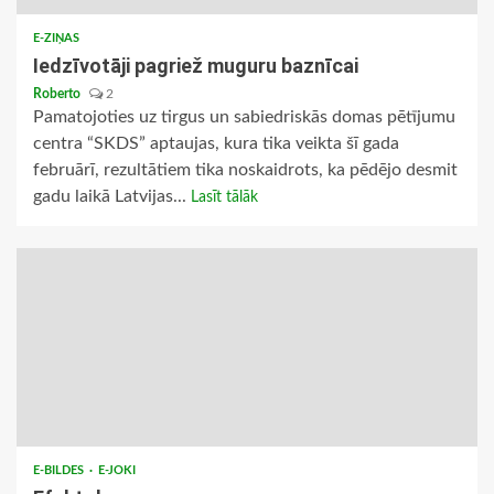
E-ZIŅAS
Iedzīvotāji pagriež muguru baznīcai
Roberto
2
Pamatojoties uz tirgus un sabiedriskās domas pētījumu
centra “SKDS” aptaujas, kura tika veikta šī gada
februārī, rezultātiem tika noskaidrots, ka pēdējo desmit
gadu laikā Latvijas...
Lasīt tālāk
E-BILDES
E-JOKI