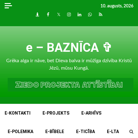
Skip
10. augusts, 2026
to
Draugiem
Facebook
Twitter
Instagram
LinkedIn
whatsapp
RSS
content
e – BAZNĪCA ✞
Grēka alga ir nāve, bet Dieva balva ir mūžīga dzīvība Kristū
Jēzū, mūsu Kungā.
E-KONTAKTI
E-PROJEKTS
E-ARHĪVS
E-POLEMIKA
E-BĪBELE
E-TICĪBA
E-LTA