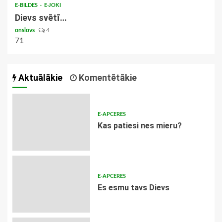
E-BILDES
E-JOKI
Dievs svētī…
onslovs
4
71
Aktuālākie
Komentētākie
E-APCERES
​Kas patiesi nes mieru?
E-APCERES
Es esmu tavs Dievs