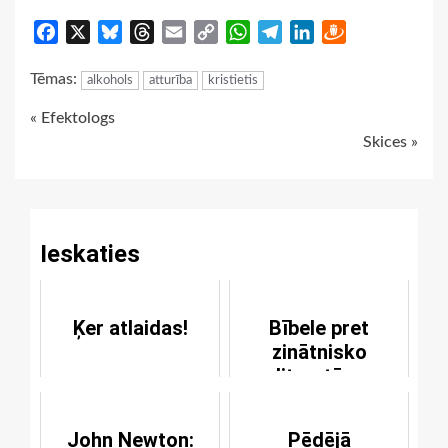
Facebook
X
Bluesky
Threads
Email
Copy
WhatsApp
Telegram
LinkedIn
Draugiem
Link
Tēmas:
alkohols
atturība
kristietis
Continue
« Efektologs
Skices »
Reading
Ieskaties
Ķer atlaidas!
Bībele pret
zinātnisko
literatūru
John Newton:
Pēdējā