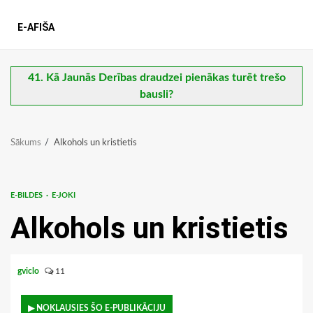
E-AFIŠA
41. Kā Jaunās Derības draudzei pienākas turēt trešo
bausli?
Sākums
Alkohols un kristietis
E-BILDES
E-JOKI
Alkohols un kristietis
gviclo
11
▶ NOKLAUSIES ŠO E-PUBLIKĀCIJU