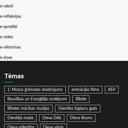
e-raksti
e-refleksijas
e-sprediķi
e-video
e-viktorīnas
e-ziņas
Tēmas
1. Mozus grāmatas skaidrojums
animācijas filma
ASV
Bauslības un Evaņģēlija noslēpumi
Bībele
Bībeles mācības studijas
Dienišķo lūgšanu gads
Dienišķā maize
Dieva Dēls
Dieva likums
Dieva mīlestība
Dieva vārds