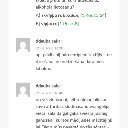
skaidrā prātā
un kura attiecas uz
alkohola lietošanu?
A]
εκνήψατε δικαίως
[
1.Kor.15:34
]
B]
νήψατε
[
1.Pēt.5:8
]
ddauka
saka:
21.02.2008 16:30
ap. pāvils bij pārcentīgiem raxtījis – ne
dzeršana, ne nedzeršana dara mūs
labākus
ddauka
saka:
21.02.2008 16:40
un vēl zināšanai, lelbu ulmaņlaikā ar
savu atturības sludināšanu evaņģelija
vietā, salaida galīgākā sviestā jūsmigi
ganuzēni, kursos mācījušies mācītājiņi!
lai Dievs mūs pasargā no tās sērgas –