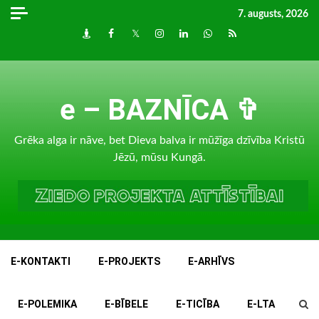
Skip
7. augusts, 2026
to
Draugiem
Facebook
Twitter
Instagram
LinkedIn
whatsapp
RSS
content
e – BAZNĪCA ✞
Grēka alga ir nāve, bet Dieva balva ir mūžīga dzīvība Kristū
Jēzū, mūsu Kungā.
E-KONTAKTI
E-PROJEKTS
E-ARHĪVS
E-POLEMIKA
E-BĪBELE
E-TICĪBA
E-LTA