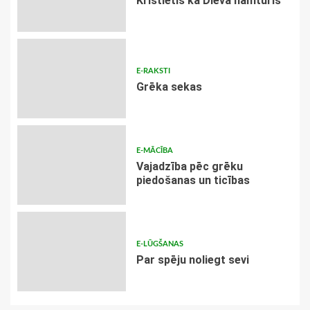
Kristietis kā Dieva namturis
E-RAKSTI
Grēka sekas
E-MĀCĪBA
Vajadzība pēc grēku
piedošanas un ticības
E-LŪGŠANAS
Par spēju noliegt sevi