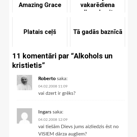
Amazing Grace
vakarēdiena
divpadsmit
karikatūras
Platais ceļš
Tā gadās baznīcā
11 komentāri par “
Alkohols un
kristietis
”
Roberto
saka:
04.02.2008 11:09
vai dzert ir grēks?
Ingars
saka:
04.02.2008 12:09
vai tiešām Dievs jums aizliedzis ēst no
VISIEM dārza augļiem?