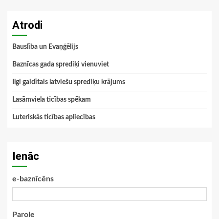
Atrodi
Bauslība un Evaņģēlijs
Baznīcas gada sprediķi vienuviet
Ilgi gaidītais latviešu sprediķu krājums
Lasāmviela ticības spēkam
Luteriskās ticības apliecības
Ienāc
e-baznīcēns
Parole