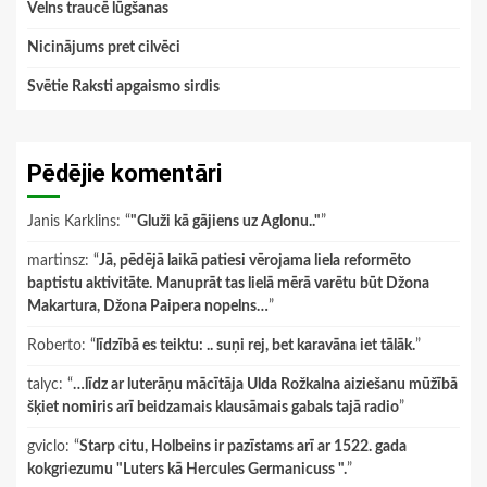
Velns traucē lūgšanas
Nicinājums pret cilvēci
Svētie Raksti apgaismo sirdis
Pēdējie komentāri
Janis Karklins
: “
"Gluži kā gājiens uz Aglonu.."
”
martinsz
: “
Jā, pēdējā laikā patiesi vērojama liela reformēto
baptistu aktivitāte. Manuprāt tas lielā mērā varētu būt Džona
Makartura, Džona Paipera nopelns…
”
Roberto
: “
līdzībā es teiktu: .. suņi rej, bet karavāna iet tālāk.
”
talyc
: “
…līdz ar luterāņu mācītāja Ulda Rožkalna aiziešanu mūžībā
šķiet nomiris arī beidzamais klausāmais gabals tajā radio
”
gviclo
: “
Starp citu, Holbeins ir pazīstams arī ar 1522. gada
kokgriezumu "Luters kā Hercules Germanicuss ".
”