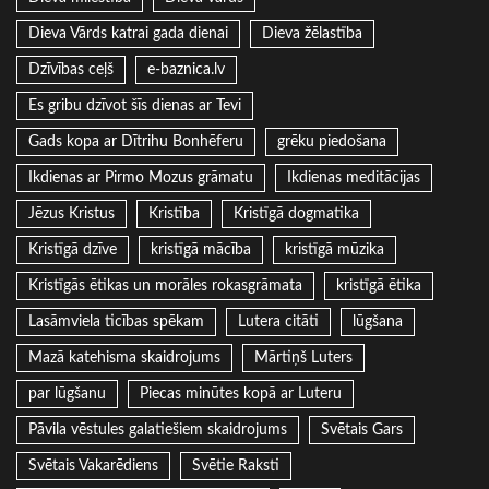
Dieva Vārds katrai gada dienai
Dieva žēlastība
Dzīvības ceļš
e-baznica.lv
Es gribu dzīvot šīs dienas ar Tevi
Gads kopa ar Dītrihu Bonhēferu
grēku piedošana
Ikdienas ar Pirmo Mozus grāmatu
Ikdienas meditācijas
Jēzus Kristus
Kristība
Kristīgā dogmatika
Kristīgā dzīve
kristīgā mācība
kristīgā mūzika
Kristīgās ētikas un morāles rokasgrāmata
kristīgā ētika
Lasāmviela ticības spēkam
Lutera citāti
lūgšana
Mazā katehisma skaidrojums
Mārtiņš Luters
par lūgšanu
Piecas minūtes kopā ar Luteru
Pāvila vēstules galatiešiem skaidrojums
Svētais Gars
Svētais Vakarēdiens
Svētie Raksti