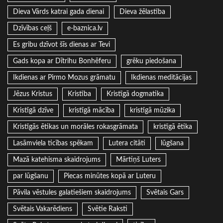
Dieva Vārds katrai gada dienai
Dieva žēlastība
Dzīvības ceļš
e-baznica.lv
Es gribu dzīvot šīs dienas ar Tevi
Gads kopa ar Dītrihu Bonhēferu
grēku piedošana
Ikdienas ar Pirmo Mozus grāmatu
Ikdienas meditācijas
Jēzus Kristus
Kristība
Kristīgā dogmatika
Kristīgā dzīve
kristīgā mācība
kristīgā mūzika
Kristīgās ētikas un morāles rokasgrāmata
kristīgā ētika
Lasāmviela ticības spēkam
Lutera citāti
lūgšana
Mazā katehisma skaidrojums
Mārtiņš Luters
par lūgšanu
Piecas minūtes kopā ar Luteru
Pāvila vēstules galatiešiem skaidrojums
Svētais Gars
Svētais Vakarēdiens
Svētie Raksti