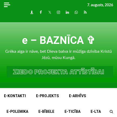
Skip
7. augusts, 2026
to
Draugiem
Facebook
Twitter
Instagram
LinkedIn
whatsapp
RSS
content
e – BAZNĪCA ✞
Grēka alga ir nāve, bet Dieva balva ir mūžīga dzīvība Kristū
Jēzū, mūsu Kungā.
E-KONTAKTI
E-PROJEKTS
E-ARHĪVS
E-POLEMIKA
E-BĪBELE
E-TICĪBA
E-LTA