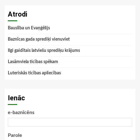
Atrodi
Bauslība un Evaņģēlijs
Baznīcas gada sprediķi vienuviet
Ilgi gaidītais latviešu sprediķu krājums
Lasāmviela ticības spēkam
Luteriskās ticības apliecības
Ienāc
e-baznīcēns
Parole