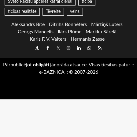
Svēto Rakstu apceres katrai dienai
ticība
ticības realitāte
Tēvreize
velns
Aleksandrs Bite
Dītrihs Bonhēfers
Mārtiņš Luters
Georgs Mancelis
Ilārs Plūme
Markku Särelä
Karls F. V. Valters
Hermanis Zasse
Draugiem
Facebook
Twitter
Instagram
LinkedIn
whatsapp
RSS
Pārpublicējot
obligāti
jānorāda atsauce. Visas tiesības patur
::
e-BAZNICA
::
© 2007-2026