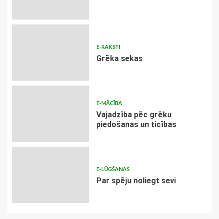
E-RAKSTI
Grēka sekas
E-MĀCĪBA
Vajadzība pēc grēku
piedošanas un ticības
E-LŪGŠANAS
Par spēju noliegt sevi