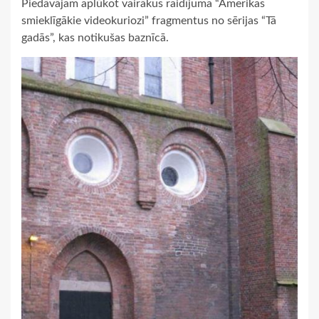
Piedāvājam aplūkot vairākus raidījuma “Amerikas
smieklīgākie videokuriozi” fragmentus no sērijas “Tā
gadās”, kas notikušas baznīcā.