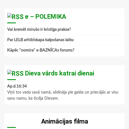
e – POLEMIKA
Vai kremēt mirušo ir kristīga prakse?
Par LELB arhibīskapa kalpošanas laiku
Kāpēc "nomira" e-BAZNĪCAs forums?
Dieva vārds katrai dienai
Ap.d.16:34
Viņš tos veda savā namā, sēdināja pie galda un priecājās ar visu
savu namu, ka ticēja Dievam.
Animācijas filma