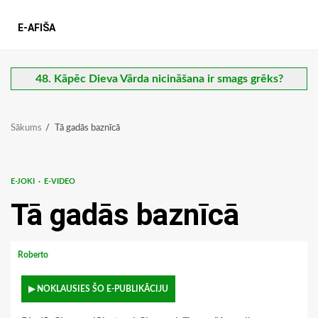
E-AFIŠA
48. Kāpēc Dieva Vārda nicināšana ir smags grēks?
Sākums
Tā gadās baznīcā
E-JOKI
E-VIDEO
Tā gadās baznīcā
Roberto
▶ NOKLAUSIES ŠO E-PUBLIKĀCIJU