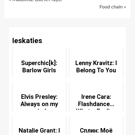
Continue
Food chain »
Reading
Ieskaties
Superchic[k]:
Lenny Kravitz: I
Barlow Girls
Belong To You
Elvis Presley:
Irene Cara:
Always on my
Flashdance...
mind
What a Feeling
Natalie Grant: I
Сплин: Моё