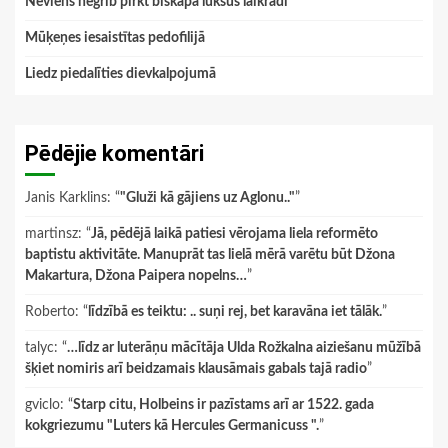
Neviens negrib pirkt bīskapa luksus laikrādi
Mūķeņes iesaistītas pedofilijā
Liedz piedalīties dievkalpojumā
Pēdējie komentāri
Janis Karklins
: “
"Gluži kā gājiens uz Aglonu.."
”
martinsz
: “
Jā, pēdējā laikā patiesi vērojama liela reformēto
baptistu aktivitāte. Manuprāt tas lielā mērā varētu būt Džona
Makartura, Džona Paipera nopelns…
”
Roberto
: “
līdzībā es teiktu: .. suņi rej, bet karavāna iet tālāk.
”
talyc
: “
…līdz ar luterāņu mācītāja Ulda Rožkalna aiziešanu mūžībā
šķiet nomiris arī beidzamais klausāmais gabals tajā radio
”
gviclo
: “
Starp citu, Holbeins ir pazīstams arī ar 1522. gada
kokgriezumu "Luters kā Hercules Germanicuss ".
”