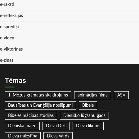
e-raksti
e-refleksijas
e-sprediķi
e-video
e-viktorīnas
e-ziņas
Tēmas
1. Mozus grāmatas skaidrojums
animācijas filma
ASV
Bauslības un Evaņģēlija noslēpumi
Bībele
Bībeles mācības studijas
Dienišķo lūgšanu gads
Dienišķā maize
Dieva Dēls
Dieva likums
Dieva mīlestība
Dieva vārds