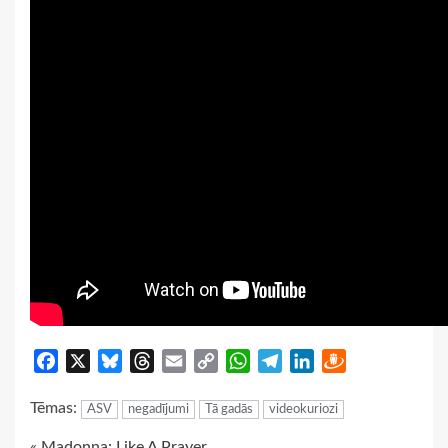
Facebook
X
Bluesky
Threads
Email
Copy
WhatsApp
Telegram
LinkedIn
Draugiem
Link
Tēmas:
ASV
negadījumi
Tā gadās
videokuriozi
« Madonna: Like A Prayer