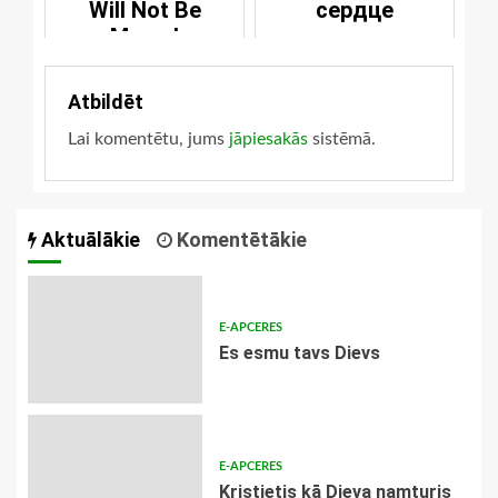
Will Not Be
сердце
Moved
Atbildēt
Lai komentētu, jums
jāpiesakās
sistēmā.
Aktuālākie
Komentētākie
E-APCERES
Es esmu tavs Dievs
E-APCERES
Kristietis kā Dieva namturis