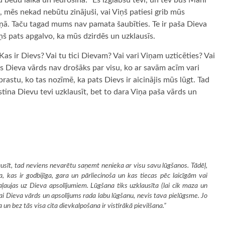
u bēdu laikā un iedrošina: “Es izglābšu tevi, un tev būs Mani
, mēs nekad nebūtu zinājuši, vai Viņš patiesi grib mūs
iņā. Taču tagad mums nav pamata šaubīties. Te ir paša Dieva
š pats apgalvo, ka mūs dzirdēs un uzklausīs.
as ir Dievs? Vai tu tici Dievam? Vai vari Viņam uzticēties? Vai
ns Dieva vārds nav drošāks par visu, ko ar savām acīm vari
rastu, ko tas nozīmē, ka pats Dievs ir aicinājis mūs lūgt. Tad
stina Dievu tevi uzklausīt, bet to dara Viņa paša vārds un
lausīt, tad neviens nevarētu saņemt nenieka ar visu savu lūgšanos. Tādēļ,
za, kas ir godbijīga, gara un pārliecinoša un kas tiecas pēc laicīgām vai
ļaujas uz Dieva apsolījumiem. Lūgšana tiks uzklausīta (lai cik maza un
kai Dieva vārds un apsolījums rada labu lūgšanu, nevis tava pielūgsme. Jo
un bez tās visa cita dievkalpošana ir vistīrākā pievilšana.”