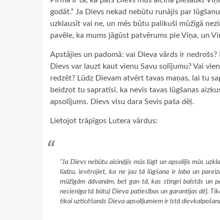
Pirmā ir tā, ka pats Dievs mūs aicina piesaukt Viņ
godāt.” Ja Dievs nekad nebūtu runājis par lūgšanu
uzklausīt vai ne, un mēs būtu palikuši mūžīgā nez
pavēle, ka mums jāgūst patvērums pie Viņa, un Viņ
Apstājies un padomā: vai Dieva vārds ir nedrošs? K
Dievs var lauzt kaut vienu Savu solījumu? Vai vie
redzēt? Lūdz Dievam atvērt tavas maņas, lai tu sap
beidzot tu sapratīsi, ka nevis tavas lūgšanas aizku
apsolījums. Dievs visu dara Sevis paša dēļ.
Lietojot trāpīgos Lutera vārdus:
“Ja Dievs nebūtu aicinājis mūs lūgt un apsolījis mūs uzk
lūdzu, ievērojiet, ka ne jau tā lūgšana ir laba un parei
mūžīgām dāvanām, bet gan tā, kas stingri balstās un pa
necienīga tā būtu) Dieva patiesības un garantijas dēļ. Ti
tikai uzticēšanās Dieva apsolījumiem ir īstā dievkalpošana 