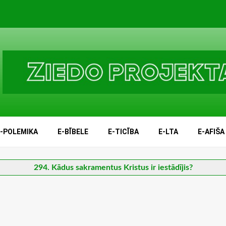
E-POLEMIKA
E-BĪBELE
E-TICĪBA
E-LTA
E-AFIŠA
294. Kādus sakramentus Kristus ir iestādījis?