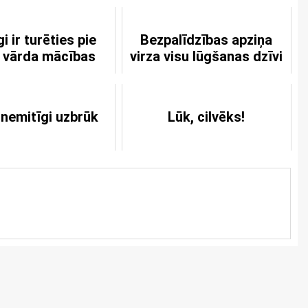
i ir turēties pie
Bezpalīdzības apziņa
 vārda mācības
virza visu lūgšanas dzīvi
 nemitīgi uzbrūk
Lūk, cilvēks!