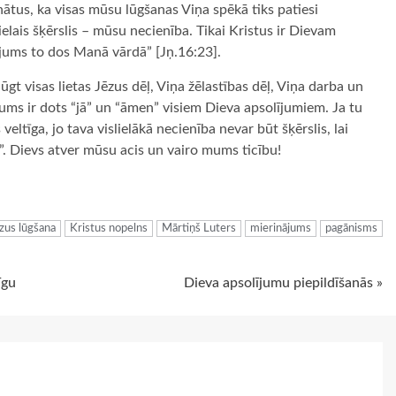
nātus, ka visas mūsu lūgšanas Viņa spēkā tiks patiesi
lielais šķērslis – mūsu necienība. Tikai Kristus ir Dievam
š jums to dos Manā vārdā” [Jņ.16:23].
gt visas lietas Jēzus dēļ, Viņa žēlastības dēļ, Viņa darba un
ums ir dots “jā” un “āmen” visiem Dieva apsolījumiem. Ja tu
ltīga, jo tava vislielākā necienība nevar būt šķērslis, lai
n”. Dievs atver mūsu acis un vairo mums ticību!
ugiem
zus lūgšana
Kristus nopelns
Mārtiņš Luters
mierinājums
pagānisms
īgu
Dieva apsolījumu piepildīšanās »