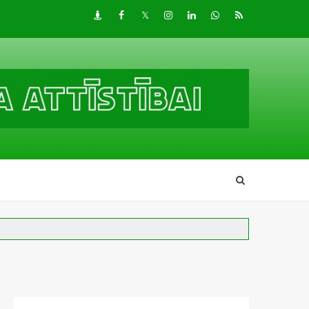
Draugiem
Facebook
Twitter
Instagram
LinkedIn
whatsapp
RSS