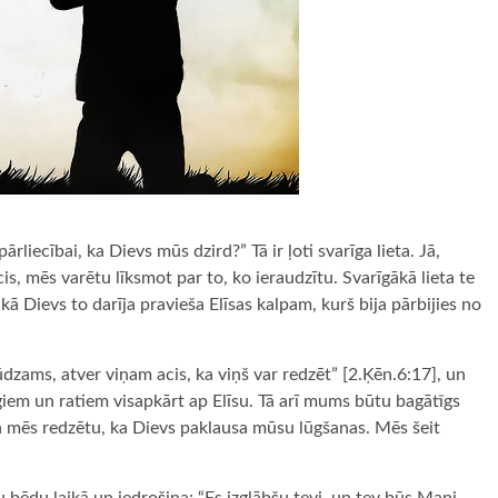
rliecībai, ka Dievs mūs dzird?” Tā ir ļoti svarīga lieta. Jā,
s, mēs varētu līksmot par to, ko ieraudzītu. Svarīgākā lieta te
 kā Dievs to darīja pravieša Elīsas kalpam, kurš bija pārbijies no
ūdzams, atver viņam acis, ka viņš var redzēt” [2.Ķēn.6:17], un
irgiem un ratiem visapkārt ap Elīsu. Tā arī mums būtu bagātīgs
n mēs redzētu, ka Dievs paklausa mūsu lūgšanas. Mēs šeit