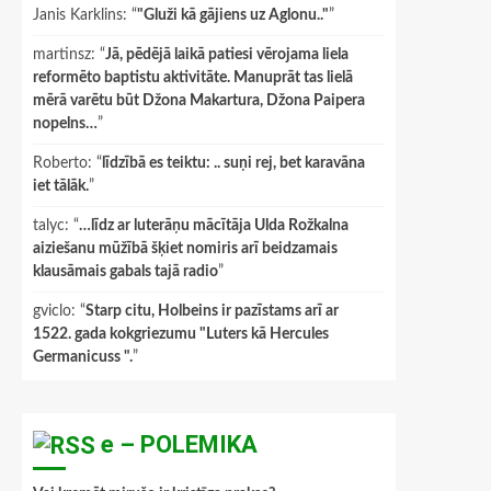
Janis Karklins
: “
"Gluži kā gājiens uz Aglonu.."
”
martinsz
: “
Jā, pēdējā laikā patiesi vērojama liela
reformēto baptistu aktivitāte. Manuprāt tas lielā
mērā varētu būt Džona Makartura, Džona Paipera
nopelns…
”
Roberto
: “
līdzībā es teiktu: .. suņi rej, bet karavāna
iet tālāk.
”
talyc
: “
…līdz ar luterāņu mācītāja Ulda Rožkalna
aiziešanu mūžībā šķiet nomiris arī beidzamais
klausāmais gabals tajā radio
”
gviclo
: “
Starp citu, Holbeins ir pazīstams arī ar
1522. gada kokgriezumu "Luters kā Hercules
Germanicuss ".
”
e – POLEMIKA