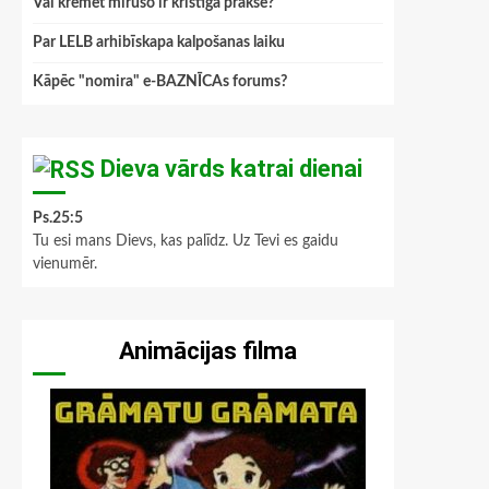
Vai kremēt mirušo ir kristīga prakse?
Par LELB arhibīskapa kalpošanas laiku
Kāpēc "nomira" e-BAZNĪCAs forums?
Dieva vārds katrai dienai
Ps.25:5
Tu esi mans Dievs, kas palīdz. Uz Tevi es gaidu
vienumēr.
Animācijas filma