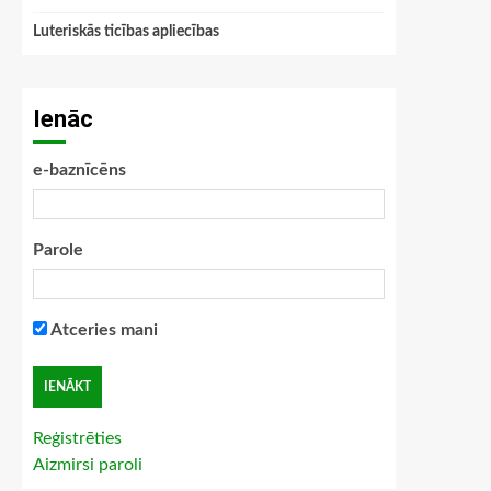
Luteriskās ticības apliecības
Ienāc
e-baznīcēns
Parole
Atceries mani
Reģistrēties
Aizmirsi paroli