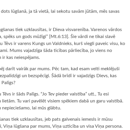
ots lūgšanā, ja tā vietā, lai sekotu savām jūtām, mēs savas
gšanas tiek uzklausītas, ir Dieva visvarenība. Varenos vārdos
a, spēks un gods mūžīgi” [Mt.6:13]. Šie vārdi ne tikai slavē
 Tēvs ir varens Kungs un Valdnieks, kurš viegli paveic visu, ko
mi. Mums vajadzīga šāda ticības pārliecība, jo viens no
 ir kas neiespējams.
pēj darīt vairāk par mums. Pēc tam, kad esam velti meklējuši
zpalīdzīgi un bezspēcīgi. Šādā brīdī ir vajadzīgs Dievs, kas
 Palīgs?
vs ir šāds Palīgs. “Jo Tev pieder valstība” utt., Tu esi
 lietām. Tu vari pavēlēt visiem spēkiem dabā un garu valstībā.
su nepieciešamo, lai mūs glābtu.
anas tiek uzklausītas, jeb pats galvenais iemesls ir mūsu
, Viņa lūgšana par mums, Viņa uzticība un visa Viņa persona.