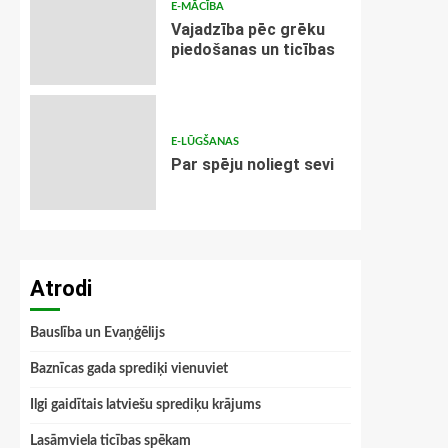
E-MĀCĪBA
Vajadzība pēc grēku
piedošanas un ticības
E-LŪGŠANAS
Par spēju noliegt sevi
Atrodi
Bauslība un Evaņģēlijs
Baznīcas gada sprediķi vienuviet
Ilgi gaidītais latviešu sprediķu krājums
Lasāmviela ticības spēkam