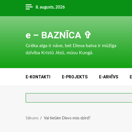
Skip
8. augusts, 2026
to
content
e – BAZNĪCA ✞
Grēka alga ir nāve, bet Dieva balva ir mūžīga
dzīvība Kristū Jēzū, mūsu Kungā.
E-KONTAKTI
E-PROJEKTS
E-ARHĪVS
Sākums
Vai tiešām Dievs mūs dzird?