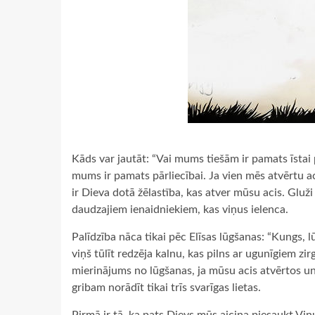
Kāds var jautāt: “Vai mums tiešām ir pamats īstai pā
mums ir pamats pārliecībai. Ja vien mēs atvērtu aci
ir Dieva dotā žēlastība, kas atver mūsu acis. Gluži
daudzajiem ienaidniekiem, kas viņus ielenca.
Palīdzība nāca tikai pēc Elīsas lūgšanas: “Kungs, l
viņš tūlīt redzēja kalnu, kas pilns ar ugunīgiem z
mierinājums no lūgšanas, ja mūsu acis atvērtos u
gribam norādīt tikai trīs svarīgas lietas.