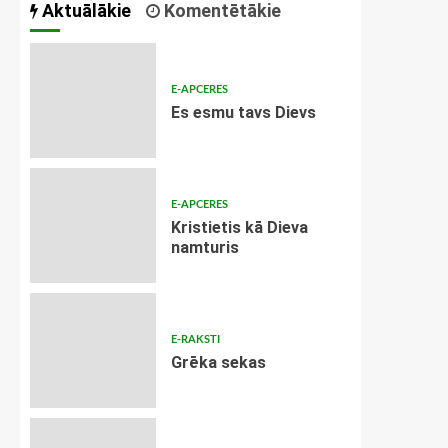
Aktuālākie
Komentētākie
E-APCERES
Es esmu tavs Dievs
E-APCERES
Kristietis kā Dieva
namturis
E-RAKSTI
Grēka sekas