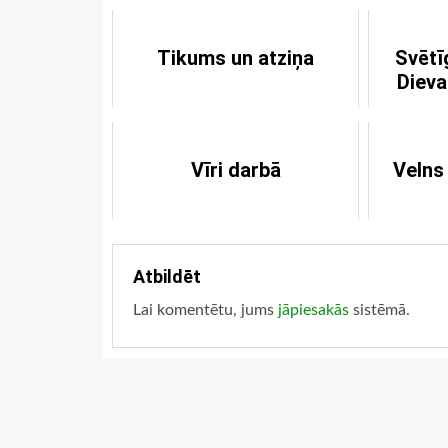
Tikums un atziņa
Svētīg
Dieva
Vīri darbā
Velns
Atbildēt
Lai komentētu, jums
jāpiesakās
sistēmā.