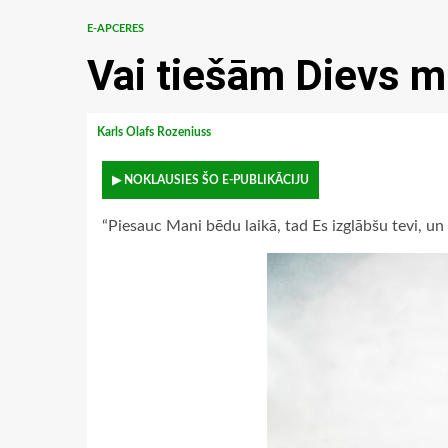
E-APCERES
Vai tiešām Dievs m
Karls Olafs Rozeniuss
▶ NOKLAUSIES ŠO E-PUBLIKĀCIJU
“Piesauc Mani bēdu laikā, tad Es izglābšu tevi, un