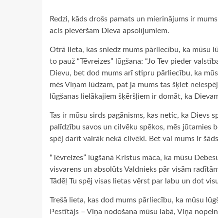
Redzi, kāds drošs pamats un mierinājums ir mums d
acis pievēršam Dieva apsolījumiem.
Otrā lieta, kas sniedz mums pārliecību, ka mūsu lū
to pauž “Tēvreizes” lūgšana: “Jo Tev pieder valstīb
Dievu, bet dod mums arī stipru pārliecību, ka mūsu
mēs Viņam lūdzam, pat ja mums tas šķiet neiespēja
lūgšanas lielākajiem šķēršļiem ir domāt, ka Dievam
Tas ir mūsu sirds pagānisms, kas netic, ka Dievs s
palīdzību savos un cilvēku spēkos, mēs jūtamies be
spēj darīt vairāk nekā cilvēki. Bet vai mums ir šāds
“Tēvreizes” lūgšanā Kristus māca, ka mūsu Debesu Tē
visvarens un absolūts Valdnieks pār visām radītām
Tādēļ Tu spēj visas lietas vērst par labu un dot vi
Trešā lieta, kas dod mums pārliecību, ka mūsu lūgš
Pestītājs – Viņa nodošana mūsu labā, Viņa nopelni