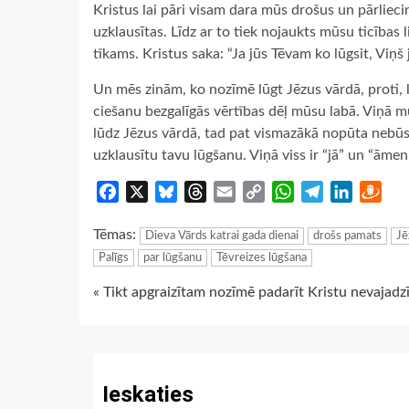
Kristus lai pāri visam dara mūs drošus un pārlieci
uzklausītas. Līdz ar to tiek nojaukts mūsu ticības 
tīkams. Kristus saka: “Ja jūs Tēvam ko lūgsit, Viņ
Un mēs zinām, ko nozīmē lūgt Jēzus vārdā, proti, lū
ciešanu bezgalīgās vērtības dēļ mūsu labā. Viņā m
lūdz Jēzus vārdā, tad pat vismazākā nopūta nebūs ve
uzklausītu tavu lūgšanu. Viņā viss ir “jā” un “āme
Facebook
X
Bluesky
Threads
Email
Copy
WhatsApp
Telegram
LinkedIn
Dra
Link
Tēmas:
Dieva Vārds katrai gada dienai
drošs pamats
Jē
Palīgs
par lūgšanu
Tēvreizes lūgšana
Continue
« Tikt apgraizītam nozīmē padarīt Kristu nevajadz
Reading
Ieskaties