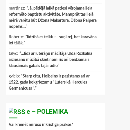
martinsz
: “
Jā, pēdējā laikā patiesi vērojama liela
reformēto baptistu aktivitāte. Manuprāt tas lielā
mērā varētu būt Džona Makartura, Džona Paipera
nopelns…
”
Roberto
: “
līdzībā es teiktu: .. suņi rej, bet karavāna
iet tālāk.
”
talyc
: “
…līdz ar luterāņu mācītāja Ulda Rožkalna
aiziešanu mūžībā šķiet nomiris arī beidzamais
klausāmais gabals tajā radio
”
gviclo
: “
Starp citu, Holbeins ir pazīstams arī ar
1522. gada kokgriezumu "Luters kā Hercules
Germanicuss ".
”
e – POLEMIKA
Vai kremēt mirušo ir kristīga prakse?