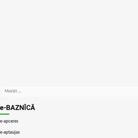
Meklēt:
e-BAZNĪCĀ
e-apceres
e-aptaujas