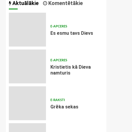
Aktuālākie
Komentētākie
E-APCERES
Es esmu tavs Dievs
E-APCERES
Kristietis kā Dieva
namturis
E-RAKSTI
Grēka sekas