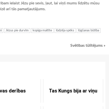
ribam ielaist Jēzu pie sevis, ļaut, lai viņš mums līdzētu mūsu
reizē arī tās pamatjautājums.
ugiem
ni
Jēzus pie durvīm
kopiga maltīte
lūdzēja spēks
lūgšanas būtība
Svētības tūlītējums »
ivas derības
Tas Kungs bija ar viņu