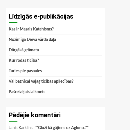
Līdzīgās e-publikācijas
Kas ir Mazais Katehisms?
Nozīmīga Dieva vārda daļa
Dārgākā grāmata
Kur rodas ticība?
Turies pie pasaules
Vai baznīcai vajag ticības apliecības?
Pašreizējais laikmets
Pēdējie komentāri
Janis Karklins
: “
"Gluži kā gājiens uz Aglonu.."
”