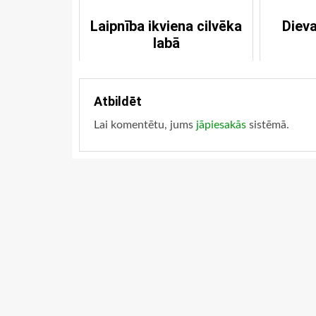
Laipnība ikviena cilvēka
Diev
labā
Atbildēt
Lai komentētu, jums
jāpiesakās
sistēmā.