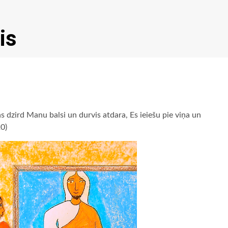
is
as dzird Manu balsi un durvis atdara, Es ieiešu pie viņa un
20)