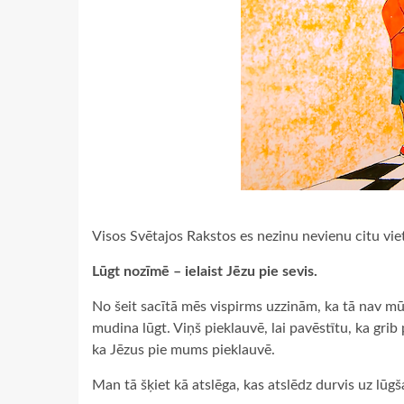
Visos Svētajos Rakstos es nezinu nevienu citu vie
Lūgt nozīmē – ielaist Jēzu pie sevis.
No šeit sacītā mēs vispirms uzzinām, ka tā nav mūs
mudina lūgt. Viņš pieklauvē, lai pavēstītu, ka gri
ka Jēzus pie mums pieklauvē.
Man tā šķiet kā atslēga, kas atslēdz durvis uz lūgš