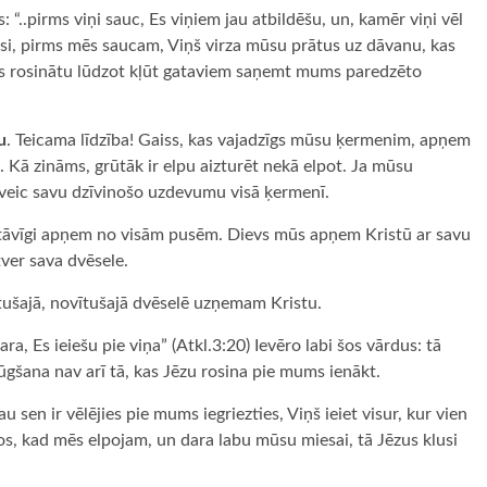
“..pirms viņi sauc, Es viņiem jau atbildēšu, un, kamēr viņi vēl
tiesi, pirms mēs saucam, Viņš virza mūsu prātus uz dāvanu, kas
ūs rosinātu lūdzot kļūt gataviem saņemt mums paredzēto
u
. Teicama līdzība! Gaiss, kas vajadzīgs mūsu ķermenim, apņem
Kā zināms, grūtāk ir elpu aizturēt nekā elpot. Ja mūsu
n veic savu dzīvinošo uzdevumu visā ķermenī.
astāvīgi apņem no visām pusēm. Dievs mūs apņem Kristū ar savu
tver sava dvēsele.
ltušajā, novītušajā dvēselē uzņemam Kristu.
ra, Es ieiešu pie viņa” (Atkl.3:20) Ievēro labi šos vārdus: tā
gšana nav arī tā, kas Jēzu rosina pie mums ienākt.
au sen ir vēlējies pie mums iegriezties, Viņš ieiet visur, kur vien
sos, kad mēs elpojam, un dara labu mūsu miesai, tā Jēzus klusi