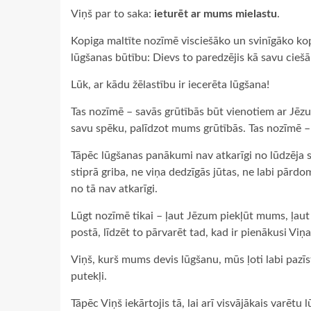
Viņš par to saka:
ieturēt ar mums mielastu
.
Kopiga maltīte nozīmē visciešāko un svinīgāko kop
lūgšanas būtību: Dievs to paredzējis kā savu ciešā
Lūk, ar kādu žēlastību ir iecerēta lūgšana!
Tas nozīmē – savās grūtībās būt vienotiem ar Jēzu
savu spēku, palīdzot mums grūtībās. Tas nozīmē – ļ
Tāpēc lūgšanas panākumi nav atkarīgi no lūdzēja s
stiprā griba, ne viņa dedzīgās jūtas, ne labi pār
no tā nav atkarīgi.
Lūgt nozīmē tikai – ļaut Jēzum piekļūt mums, ļau
postā, līdzēt to pārvarēt tad, kad ir pienākusi Viņ
Viņš, kurš mums devis lūgšanu, mūs ļoti labi pazīs
putekļi.
Tāpēc Viņš iekārtojis tā, lai arī visvājākais varētu