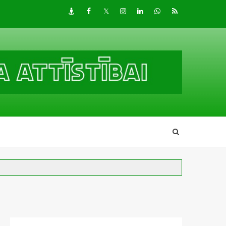
Draugiem
Facebook
Twitter
Instagram
LinkedIn
whatsapp
RSS