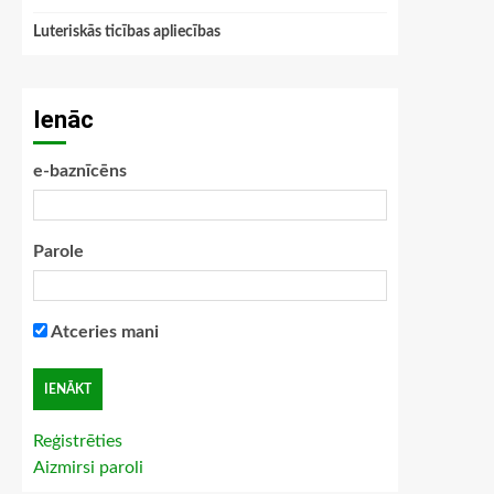
Luteriskās ticības apliecības
Ienāc
e-baznīcēns
Parole
Atceries mani
Reģistrēties
Aizmirsi paroli