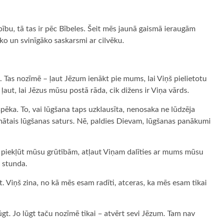
ību, tā tas ir pēc Bībeles. Šeit mēs jaunā gaismā ieraugām
ko un svinīgāko saskarsmi ar cilvēku.
. Tas nozīmē – ļaut Jēzum ienākt pie mums, lai Viņš pielietotu
aut, lai Jēzus mūsu postā rāda, cik dižens ir Viņa vārds.
pēka. To, vai lūgšana taps uzklausīta, nenosaka ne lūdzēja
domātais lūgšanas saturs. Nē, paldies Dievam, lūgšanas panākumi
t piekļūt mūsu grūtībām, atļaut Viņam dalīties ar mums mūsu
a stunda.
t. Viņš zina, no kā mēs esam radīti, atceras, ka mēs esam tikai
 lūgt. Jo lūgt taču nozīmē tikai – atvērt sevi Jēzum. Tam nav