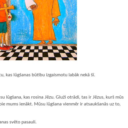
tu, kas lūgšanas būtību izgaismotu labāk nekā šī.
u lūgšana, kas rosina Jēzu. Gluži otrādi, tas ir Jēzus, kurš mūs
b pie mums ienākt. Mūsu lūgšana vienmēr ir atsaukšanās uz to,
anas svēto pasauli.