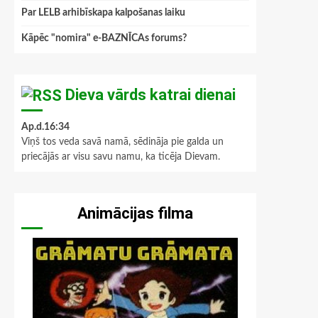
Par LELB arhibīskapa kalpošanas laiku
Kāpēc "nomira" e-BAZNĪCAs forums?
Dieva vārds katrai dienai
Ap.d.16:34
Viņš tos veda savā namā, sēdināja pie galda un
priecājās ar visu savu namu, ka ticēja Dievam.
Animācijas filma