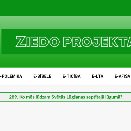
E-POLEMIKA
E-BĪBELE
E-TICĪBA
E-LTA
E-AFIŠA
289. Ko mēs lūdzam Svētās Lūgšanas septītajā lūgumā?