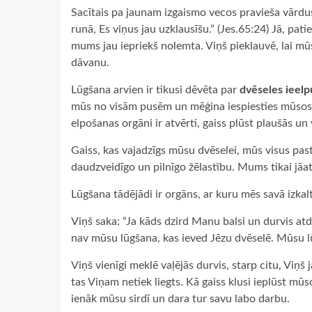
Sacītais pa jaunam izgaismo vecos pravieša vārdus: 
runā, Es viņus jau uzklausīšu.” (Jes.65:24) Jā, pa
mums jau iepriekš nolemta. Viņš pieklauvē, lai m
dāvanu.
Lūgšana arvien ir tikusi dēvēta par
dvēseles ieelp
mūs no visām pusēm un mēģina iespiesties mūsos. 
elpošanas orgāni ir atvērti, gaiss plūst plaušās u
Gaiss, kas vajadzīgs mūsu dvēselei, mūs visus p
daudzveidīgo un pilnīgo žēlastību. Mums tikai jāa
Lūgšana tādējādi ir orgāns, ar kuru mēs savā izka
Viņš saka: “Ja kāds dzird Manu balsi un durvis atda
nav mūsu lūgšana, kas ieved Jēzu dvēselē. Mūsu lū
Viņš vienīgi meklē vaļējās durvis, starp citu, Viņš j
tas Viņam netiek liegts. Kā gaiss klusi ieplūst mū
ienāk mūsu sirdī un dara tur savu labo darbu.