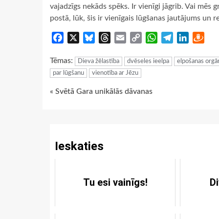
vajadzīgs nekāds spēks. Ir vienīgi jāgrib. Vai mēs g
postā, lūk, šis ir vienīgais lūgšanas jautājums un 
Facebook
X
Bluesky
Threads
Email
Copy
WhatsApp
Telegram
LinkedIn
Dra
Link
Tēmas:
Dieva žēlastība
dvēseles ieelpa
elpošanas orgā
par lūgšanu
vienotība ar Jēzu
Continue
« Svētā Gara unikālās dāvanas
Reading
Ieskaties
Tu esi vainīgs!
D