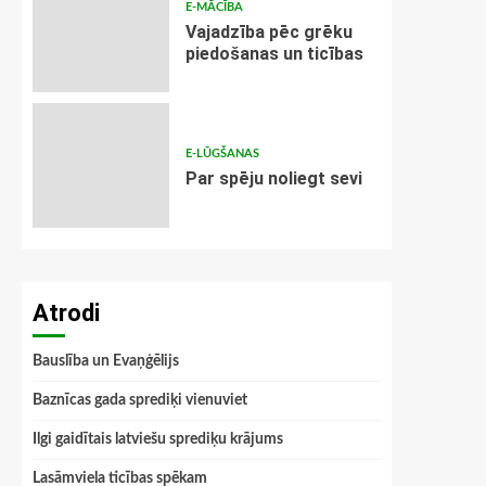
E-MĀCĪBA
Vajadzība pēc grēku
piedošanas un ticības
E-LŪGŠANAS
Par spēju noliegt sevi
Atrodi
Bauslība un Evaņģēlijs
Baznīcas gada sprediķi vienuviet
Ilgi gaidītais latviešu sprediķu krājums
Lasāmviela ticības spēkam