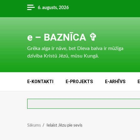
Skip
6. augusts, 2026
to
content
e – BAZNĪCA ✞
Grēka alga ir nāve, bet Dieva balva ir mūžīga
dzīvība Kristū Jēzū, mūsu Kungā.
E-KONTAKTI
E-PROJEKTS
E-ARHĪVS
Sākums
Ielaist Jēzu pie sevis