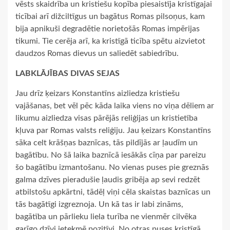
vēsts skaidrība un kristiešu kopība piesaistīja kristīgajai
ticībai arī dižciltīgus un bagātus Romas pilsoņus, kam
bija apnikuši degradētie norietošās Romas impērijas
tikumi. Tie cerēja arī, ka kristīgā ticība spētu aizvietot
daudzos Romas dievus un saliedēt sabiedrību.
LABKLĀJĪBAS DIVAS SEJAS
Jau drīz ķeizars Konstantīns aizliedza kristiešu
vajāšanas, bet vēl pēc kāda laika viens no viņa dēliem ar
likumu aizliedza visas pārējās reliģijas un kristietība
kļuva par Romas valsts reliģiju. Jau ķeizars Konstantīns
sāka celt krāšņas baznīcas, tās pildījās ar ļaudīm un
bagātību. No šā laika baznīcā iesākās cīņa par pareizu
šo bagātību izmantošanu. No vienas puses pie greznās
galma dzīves pieradušie ļaudis gribēja ap sevi redzēt
atbilstošu apkārtni, tādēļ viņi cēla skaistas baznīcas un
tās bagātīgi izgreznoja. Un kā tas ir labi zināms,
bagātība un pārlieku liela turība ne vienmēr cilvēka
garīgo dzīvi ietekmē pozitīvi. No otras puses kristīgā