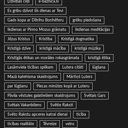
Dzīvības ceļš
e-baznica.lv
Es gribu dzīvot šīs dienas ar Tevi
Gads kopa ar Dītrihu Bonhēferu
grēku piedošana
Ikdienas ar Pirmo Mozus grāmatu
Ikdienas meditācijas
Jēzus Kristus
Kristība
Kristīgā dogmatika
Kristīgā dzīve
kristīgā mācība
kristīgā mūzika
Kristīgās ētikas un morāles rokasgrāmata
kristīgā ētika
Lasāmviela ticības spēkam
Lutera citāti
lūgšana
Mazā katehisma skaidrojums
Mārtiņš Luters
par lūgšanu
Piecas minūtes kopā ar Luteru
Pāvila vēstules galatiešiem skaidrojums
Svētais Gars
Svētais Vakarēdiens
Svētie Raksti
Svēto Rakstu apceres katrai dienai
ticība
ticības realitāte
Tēvreize
velns