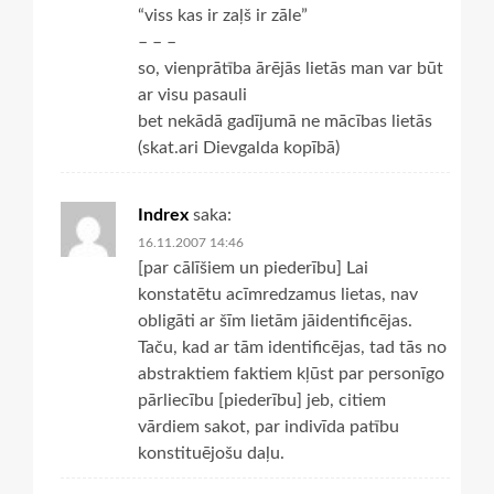
“viss kas ir zaļš ir zāle”
– – –
so, vienprātība ārējās lietās man var būt
ar visu pasauli
bet nekādā gadījumā ne mācības lietās
(skat.ari Dievgalda kopībā)
Indrex
saka:
16.11.2007 14:46
[par cālīšiem un piederību] Lai
konstatētu acīmredzamus lietas, nav
obligāti ar šīm lietām jāidentificējas.
Taču, kad ar tām identificējas, tad tās no
abstraktiem faktiem kļūst par personīgo
pārliecību [piederību] jeb, citiem
vārdiem sakot, par indivīda patību
konstituējošu daļu.