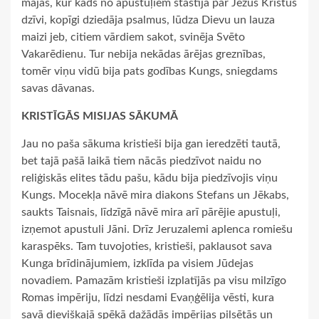
mājās, kur kāds no apustuļiem stāstīja par Jēzus Kristus
dzīvi, kopīgi dziedāja psalmus, lūdza Dievu un lauza
maizi jeb, citiem vārdiem sakot, svinēja Svēto
Vakarēdienu. Tur nebija nekādas ārējas greznības,
tomēr viņu vidū bija pats godības Kungs, sniegdams
savas dāvanas.
KRISTĪGĀS MISIJAS SĀKUMĀ
Jau no paša sākuma kristieši bija gan ieredzēti tautā,
bet tajā pašā laikā tiem nācās piedzīvot naidu no
reliģiskās elites tādu pašu, kādu bija piedzīvojis viņu
Kungs. Mocekļa nāvē mira diakons Stefans un Jēkabs,
saukts Taisnais, līdzīgā nāvē mira arī pārējie apustuļi,
izņemot apustuli Jāni. Drīz Jeruzalemi aplenca romiešu
karaspēks. Tam tuvojoties, kristieši, paklausot sava
Kunga brīdinājumiem, izklīda pa visiem Jūdejas
novadiem. Pamazām kristieši izplatījās pa visu milzīgo
Romas impēriju, līdzi nesdami Evaņģēlija vēsti, kura
savā dievišķajā spēkā dažādās impērijas pilsētās un