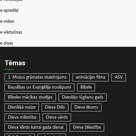
e-sprediķi
e-video
e-viktorīnas
e-ziņas
Tēmas
1. Mozus grāmatas skaidrojums
animācijas filma
ASV
Bauslības un Evaņģēlija noslēpumi
Bībele
Bībeles mācības studijas
Dienišķo lūgšanu gads
Dienišķā maize
Dieva Dēls
Dieva likums
Dieva mīlestība
Dieva vārds
Dieva Vārds katrai gada dienai
Dieva žēlastība