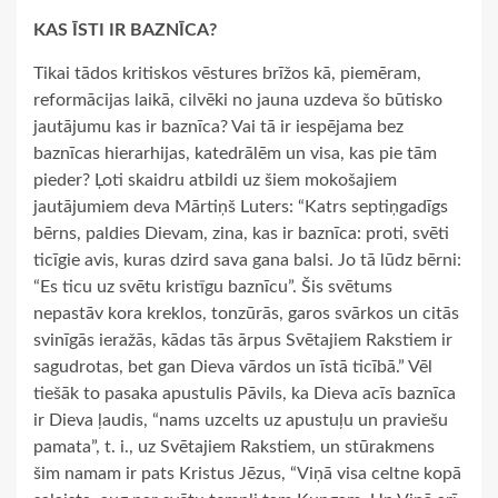
KAS ĪSTI IR BAZNĪCA?
Tikai tādos kritiskos vēstures brīžos kā, piemēram,
reformācijas laikā, cilvēki no jauna uzdeva šo būtisko
jautājumu kas ir baznīca? Vai tā ir iespējama bez
baznīcas hierarhijas, katedrālēm un visa, kas pie tām
pieder? Ļoti skaidru atbildi uz šiem mokošajiem
jautājumiem deva Mārtiņš Luters: “Katrs septiņgadīgs
bērns, paldies Dievam, zina, kas ir baznīca: proti, svēti
ticīgie avis, kuras dzird sava gana balsi. Jo tā lūdz bērni:
“Es ticu uz svētu kristīgu baznīcu”. Šis svētums
nepastāv kora kreklos, tonzūrās, garos svārkos un citās
svinīgās ieražās, kādas tās ārpus Svētajiem Rakstiem ir
sagudrotas, bet gan Dieva vārdos un īstā ticībā.” Vēl
tiešāk to pasaka apustulis Pāvils, ka Dieva acīs baznīca
ir Dieva ļaudis, “nams uzcelts uz apustuļu un praviešu
pamata”, t. i., uz Svētajiem Rakstiem, un stūrakmens
šim namam ir pats Kristus Jēzus, “Viņā visa celtne kopā