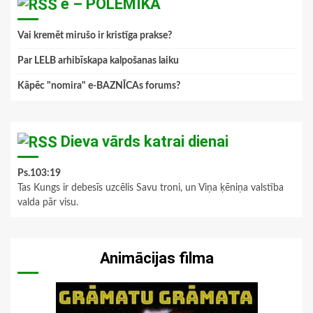
e – POLEMIKA
Vai kremēt mirušo ir kristīga prakse?
Par LELB arhibīskapa kalpošanas laiku
Kāpēc "nomira" e-BAZNĪCAs forums?
Dieva vārds katrai dienai
Ps.103:19
Tas Kungs ir debesīs uzcēlis Savu troni, un Viņa ķēniņa valstība
valda pār visu.
Animācijas filma