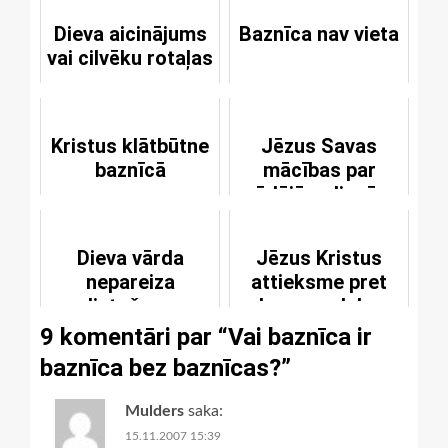
Dieva aicinājums
Baznīca nav vieta
vai cilvēku rotaļas
Kristus klātbūtne
Jēzus Savas
baznīcā
mācības par
pēdējām dienām
gaismā
Dieva vārda
Jēzus Kristus
nepareiza
attieksme pret
lietošana
ļauno un labo
9 komentāri par “
Vai baznīca ir
baznīca bez baznīcas?
”
Mulders
saka:
15.11.2007 15:39