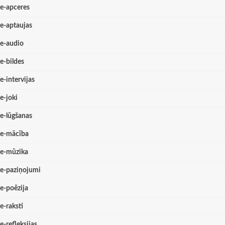
e-apceres
e-aptaujas
e-audio
e-bildes
e-intervijas
e-joki
e-lūgšanas
e-mācība
e-mūzika
e-paziņojumi
e-poēzija
e-raksti
e-refleksijas