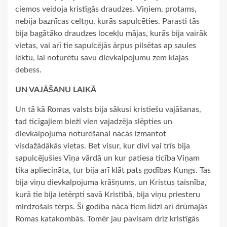
ciemos veidoja kristīgās draudzes. Viņiem, protams,
nebija baznīcas celtņu, kurās sapulcēties. Parasti tās
bija bagātāko draudzes locekļu mājas, kurās bija vairāk
vietas, vai arī tie sapulcējās ārpus pilsētas ap saules
lēktu, lai noturētu savu dievkalpojumu zem klajas
debess.
UN VAJĀŠANU LAIKĀ
Un tā kā Romas valsts bija sākusi kristiešu vajāšanas,
tad ticīgajiem bieži vien vajadzēja slēpties un
dievkalpojuma noturēšanai nācās izmantot
visdažādākās vietas. Bet visur, kur divi vai trīs bija
sapulcējušies Viņa vārdā un kur patiesa ticība Viņam
tika apliecināta, tur bija arī klāt pats godības Kungs. Tas
bija viņu dievkalpojuma krāšņums, un Kristus taisnība,
kurā tie bija ietērpti savā Kristībā, bija viņu priesteru
mirdzošais tērps. Šī godība nāca tiem līdzi arī drūmajās
Romas katakombās. Tomēr jau pavisam drīz kristīgās