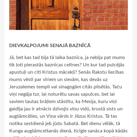
DIEVKALPOJUMI SENAJĀ BAZNĪCĀ
Jā, bet kas tad bija tā laika baznīca, ja nebija pat mums
tik ļoti pierastās baznīcas celtnes? Un kur tad pulcējās
apustuļi un citi Kristus mācekļi? Senās Rakstu liecības
mums vēstī par vīriem un sievām, kas devās uz
Jeruzalemes templi vai sinagogām citās pilsētās. Taču
viņi negāja tur, lai noturētu savas sapulces, bet lai
saviem tautas brāļiem stāstītu, ka Mesija, kuru viņi
gaidīja jau ir atnācis dzīvojis viņu vidū, krustā sists un
augšāmcēlies, un Viņa vārds ir Jēzus Kristus. Tā tas
notika sestdienā jeb jūdu Sabatā. Bet dienu vēlāk, tā
Kunga augšāmcelšanās dienā, ticīgie sanāca kopā kādās