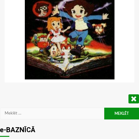
Meklēt:
e-BAZNĪCĀ