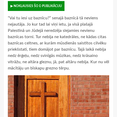
▶ NOKLAUSIES ŠO E-PUBLIKĀCIJU
“Vai tu iesi uz baznīcu?” senajā baznīcā tā neviens
nejautāja. Jo kur tad lai viņi ietu, ja visā plašajā
Palestīnā un Jūdejā neredzēja slejamies nevienu
baznīcas torni. Tur nebija ne katedrāles, ne kādas citas
baznīcas celtnes, ar kurām mūsdienās saistītos cilvēku
priekšstati, tiem domājot par baznīcu. Tajā laikā nebija
nedz ērģeļu, nedz svinīgās mūzikas, nedz krāsaino
vitrāžu, ne altāra gleznu, jā, pat altāru nebija. Kur nu vēl
mācītāju un bīskapu grezno tērpu.