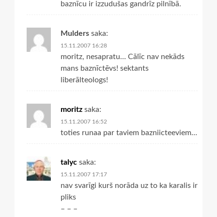
baznīcu ir izzudušas gandrīz pilnībā.
Mulders
saka:
15.11.2007 16:28
moritz, nesapratu… Cālīc nav nekāds
mans baznīctēvs! sektants
liberālteologs!
moritz
saka:
15.11.2007 16:52
toties runaa par taviem bazniicteeviem…
talyc
saka:
15.11.2007 17:17
nav svarīgi kurš norāda uz to ka karalis ir
pliks
– – –