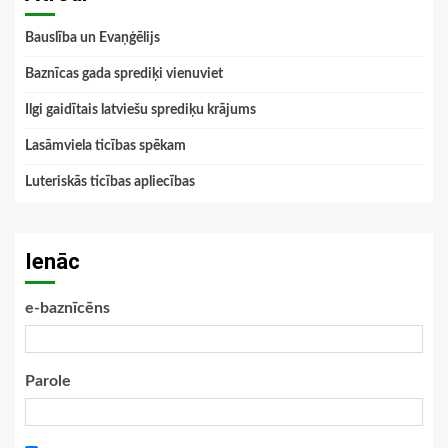
Bauslība un Evaņģēlijs
Baznīcas gada sprediķi vienuviet
Ilgi gaidītais latviešu sprediķu krājums
Lasāmviela ticības spēkam
Luteriskās ticības apliecības
Ienāc
e-baznīcēns
Parole