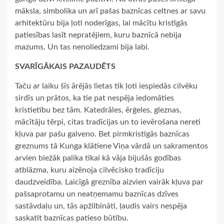
māksla, simbolika un arī pašas baznīcas celtnes ar savu
arhitektūru bija ļoti noderīgas, lai mācītu kristīgās
patiesības lasīt nepratējiem, kuru baznīcā nebija
mazums. Un tas nenoliedzami bija labi.
SVARĪGĀKAIS PAZAUDĒTS
Taču ar laiku šīs ārējās lietas tik ļoti iespiedās cilvēku
sirdīs un prātos, ka tie pat nespēja iedomāties
kristietību bez tām. Katedrāles, ērģeles, gleznas,
mācītāju tērpi, citas tradīcijas un to ievērošana nereti
kļuva par pašu galveno. Bet pirmkristīgās baznīcas
greznums tā Kunga klātiene Viņa vārdā un sakramentos
arvien biežāk palika tikai kā vāja bijušās godības
atblāzma, kuru aizēnoja cilvēcisko tradīciju
daudzveidība. Laicīgā greznība aizvien vairāk kļuva par
pašsaprotamu un neatņemamu baznīcas dzīves
sastāvdaļu un, tās apžilbināti, ļaudis vairs nespēja
saskatīt baznīcas patieso būtību.