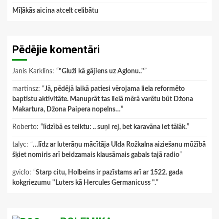
Mīļākās aicina atcelt celibātu
Pēdējie komentāri
Janis Karklins
: “
"Gluži kā gājiens uz Aglonu.."
”
martinsz
: “
Jā, pēdējā laikā patiesi vērojama liela reformēto
baptistu aktivitāte. Manuprāt tas lielā mērā varētu būt Džona
Makartura, Džona Paipera nopelns…
”
Roberto
: “
līdzībā es teiktu: .. suņi rej, bet karavāna iet tālāk.
”
talyc
: “
…līdz ar luterāņu mācītāja Ulda Rožkalna aiziešanu mūžībā
šķiet nomiris arī beidzamais klausāmais gabals tajā radio
”
gviclo
: “
Starp citu, Holbeins ir pazīstams arī ar 1522. gada
kokgriezumu "Luters kā Hercules Germanicuss ".
”