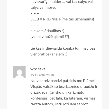
nav svarīgi mulder … vai tas calyc vai
talyc vai moryc
– – –
LELB = RKB filiāle (meitas uzņēmums)
– – –
pie kam ārlaulības :(
[vai nav nožēlojami???]
…
tie kas ir dievgalda kopībā (un mācības
vienprātībā) ar šiem :(
wrc
saka:
15.11.2007 23:18
Nu vienreiz pareizi pateicis mc Plūme!!
Vispār, vairāk to bez-baznīcu draudžu ir
drīzāk evaņģēlisko un karizmātu
konfesijās, bet labi, ka luterāņi, vismaz
raksta autors, lietu ļoti labi saprot.