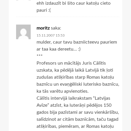
ehh izdauzīt bi šito caur katoļu cieto
pauri :(
moritz
saka:
15.11.2007 15:53
mulder, caur tavu bazniicteevu pauriem
ar taa kaa dereetu… :)
***
Profesors un mācītājs Juris Cālītis
uzskata, ka pēdējā laikā Latvijā tik ļoti
zudušas atšķirības starp Romas katoļu
baznīcu un evaņģēliski luterisko baznīcu,
ka tās varētu apvienoties.
Cālītis intervijā laikrakstam “Latvijas
Avīze” atzīst, ka luterāņi pēdējos 150
gados bija pazīstami ar savu vienkāršību,
salīdzinot ar citām baznīcām, taču tagad
atšķirības, piemēram, ar Romas katoļu