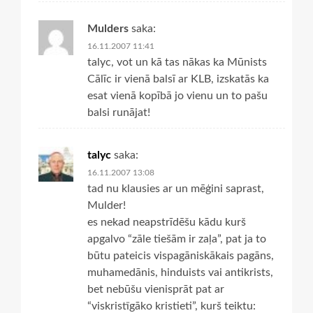
Mulders
saka:
16.11.2007 11:41
talyc, vot un kā tas nākas ka Mūnists
Cālīc ir vienā balsī ar KLB, izskatās ka
esat vienā kopībā jo vienu un to pašu
balsi runājat!
talyc
saka:
16.11.2007 13:08
tad nu klausies ar un mēģini saprast,
Mulder!
es nekad neapstrīdēšu kādu kurš
apgalvo “zāle tiešām ir zaļa”, pat ja to
būtu pateicis vispagāniskākais pagāns,
muhamedānis, hinduists vai antikrists,
bet nebūšu vienisprāt pat ar
“viskristīgāko kristieti”, kurš teiktu: