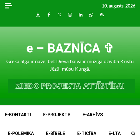
Skip
10. augusts, 2026
to
Draugiem
Facebook
Twitter
Instagram
LinkedIn
whatsapp
RSS
content
e – BAZNĪCA ✞
Grēka alga ir nāve, bet Dieva balva ir mūžīga dzīvība Kristū
Jēzū, mūsu Kungā.
E-KONTAKTI
E-PROJEKTS
E-ARHĪVS
E-POLEMIKA
E-BĪBELE
E-TICĪBA
E-LTA