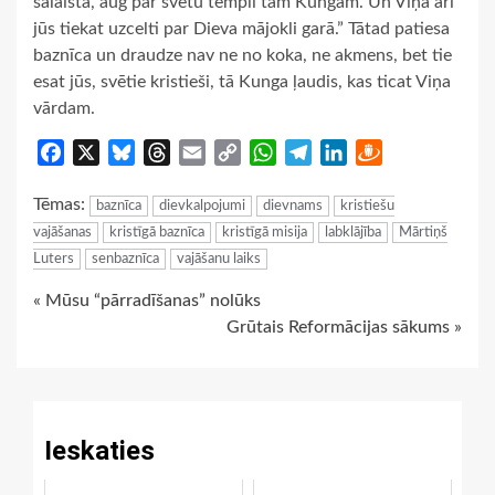
salaista, aug par svētu templi tam Kungam. Un Viņā arī
jūs tiekat uzcelti par Dieva mājokli garā.” Tātad patiesa
baznīca un draudze nav ne no koka, ne akmens, bet tie
esat jūs, svētie kristieši, tā Kunga ļaudis, kas ticat Viņa
vārdam.
Facebook
X
Bluesky
Threads
Email
Copy
WhatsApp
Telegram
LinkedIn
Draugiem
Link
Tēmas:
baznīca
dievkalpojumi
dievnams
kristiešu
vajāšanas
kristīgā baznīca
kristīgā misija
labklājība
Mārtiņš
Luters
senbaznīca
vajāšanu laiks
Continue
« Mūsu “pārradīšanas” nolūks
Grūtais Reformācijas sākums »
Reading
Ieskaties