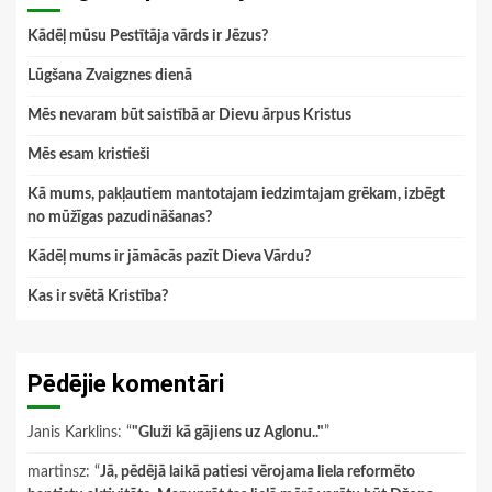
Kādēļ mūsu Pestītāja vārds ir Jēzus?
Lūgšana Zvaigznes dienā
Mēs nevaram būt saistībā ar Dievu ārpus Kristus
Mēs esam kristieši
Kā mums, pakļautiem mantotajam iedzimtajam grēkam, izbēgt
no mūžīgas pazudināšanas?
Kādēļ mums ir jāmācās pazīt Dieva Vārdu?
Kas ir svētā Kristība?
Pēdējie komentāri
Janis Karklins
: “
"Gluži kā gājiens uz Aglonu.."
”
martinsz
: “
Jā, pēdējā laikā patiesi vērojama liela reformēto