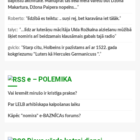
baptistu aktivitāte. Manuprāt tas lielā mērā varētu būt Džona
Makartura, Džona Paipera nopelns…
”
Roberto
: “
līdzībā es teiktu: .. suņi rej, bet karavāna iet tālāk.
”
talyc
: “
…līdz ar luterāņu mācītāja Ulda Rožkalna aiziešanu mūžībā
šķiet nomiris arī beidzamais klausāmais gabals tajā radio
”
gviclo
: “
Starp citu, Holbeins ir pazīstams arī ar 1522. gada
kokgriezumu "Luters kā Hercules Germanicuss ".
”
e – POLEMIKA
Vai kremēt mirušo ir kristīga prakse?
Par LELB arhibīskapa kalpošanas laiku
Kāpēc "nomira" e-BAZNĪCAs forums?