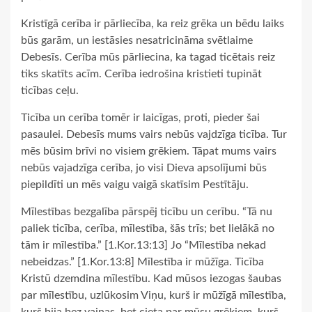
Kristīgā cerība ir pārliecība, ka reiz grēka un bēdu laiks
būs garām, un iestāsies nesatricināma svētlaime
Debesīs. Cerība mūs pārliecina, ka tagad ticētais reiz
tiks skatīts acīm. Cerība iedrošina kristieti tupināt
ticības ceļu.
Ticība un cerība tomēr ir laicīgas, proti, pieder šai
pasaulei. Debesīs mums vairs nebūs vajdzīga ticība. Tur
mēs būsim brīvi no visiem grēkiem. Tāpat mums vairs
nebūs vajadzīga cerība, jo visi Dieva apsolījumi būs
piepildīti un mēs vaigu vaigā skatīsim Pestītāju.
Mīlestības bezgalība pārspēj ticību un cerību. “Tā nu
paliek ticība, cerība, mīlestība, šās trīs; bet lielākā no
tām ir mīlestība.” [1.Kor.13:13] Jo “Mīlestība nekad
nebeidzas.” [1.Kor.13:8] Mīlestība ir mūžīga. Ticība
Kristū dzemdina mīlestību. Kad mūsos iezogas šaubas
par mīlestību, uzlūkosim Viņu, kurš ir mūžīgā mīlestība,
kurš bija bez vainas, bet cieta par mūsu grēkiem, kurš