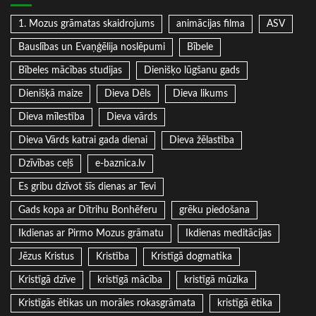
1. Mozus grāmatas skaidrojums
animācijas filma
ASV
Bauslības un Evaņģēlija noslēpumi
Bībele
Bībeles mācības studijas
Dienišķo lūgšanu gads
Dienišķā maize
Dieva Dēls
Dieva likums
Dieva mīlestība
Dieva vārds
Dieva Vārds katrai gada dienai
Dieva žēlastība
Dzīvības ceļš
e-baznica.lv
Es gribu dzīvot šīs dienas ar Tevi
Gads kopa ar Dītrihu Bonhēferu
grēku piedošana
Ikdienas ar Pirmo Mozus grāmatu
Ikdienas meditācijas
Jēzus Kristus
Kristība
Kristīgā dogmatika
Kristīgā dzīve
kristīgā mācība
kristīgā mūzika
Kristīgās ētikas un morāles rokasgrāmata
kristīgā ētika