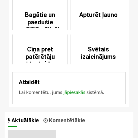
Bagātie un
Apturēt ļauno
paēdušie
nevēlējās Cilvēka
Dēla žēlsirdību
Cīņa pret
Svētais
patērētāju
izaicinājums
ideoloģiju
Atbildēt
Lai komentētu, jums
jāpiesakās
sistēmā.
Aktuālākie
Komentētākie