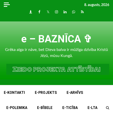
Skip
8. augusts, 2026
to
Draugiem
Facebook
Twitter
Instagram
LinkedIn
whatsapp
RSS
content
e – BAZNĪCA ✞
Grēka alga ir nāve, bet Dieva balva ir mūžīga dzīvība Kristū
Jēzū, mūsu Kungā.
E-KONTAKTI
E-PROJEKTS
E-ARHĪVS
E-POLEMIKA
E-BĪBELE
E-TICĪBA
E-LTA