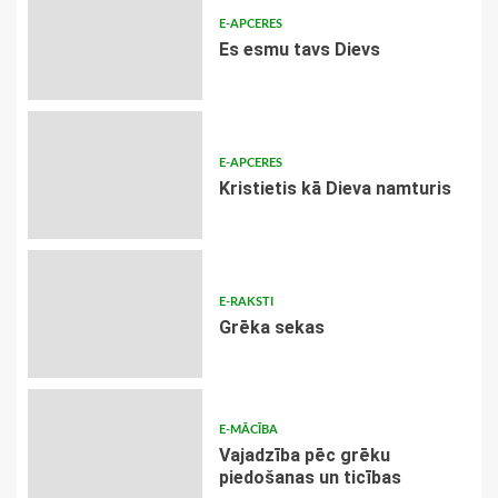
E-APCERES
Es esmu tavs Dievs
E-APCERES
Kristietis kā Dieva namturis
E-RAKSTI
Grēka sekas
E-MĀCĪBA
Vajadzība pēc grēku
piedošanas un ticības