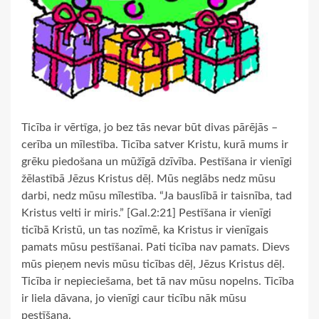
Ticība ir vērtīga, jo bez tās nevar būt divas pārējās –
cerība un mīlestība. Ticība satver Kristu, kurā mums ir
grēku piedošana un mūžīgā dzīvība. Pestīšana ir vienīgi
žēlastībā Jēzus Kristus dēļ. Mūs neglābs nedz mūsu
darbi, nedz mūsu mīlestība. “Ja bauslībā ir taisnība, tad
Kristus velti ir miris.” [Gal.2:21] Pestīšana ir vienīgi
ticībā Kristū, un tas nozīmē, ka Kristus ir vienīgais
pamats mūsu pestīšanai. Pati ticība nav pamats. Dievs
mūs pieņem nevis mūsu ticības dēļ, Jēzus Kristus dēļ.
Ticība ir nepieciešama, bet tā nav mūsu nopelns. Ticība
ir liela dāvana, jo vienīgi caur ticību nāk mūsu
pestīšana.