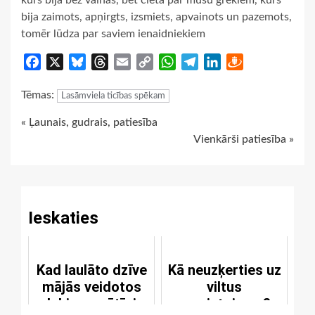
bija zaimots, apņirgts, izsmiets, apvainots un pazemots,
tomēr lūdza par saviem ienaidniekiem
Facebook
X
Bluesky
Threads
Email
Copy
WhatsApp
Telegram
LinkedIn
Draugiem
Link
Tēmas:
Lasāmviela ticības spēkam
Continue
« Ļaunais, gudrais, patiesība
Vienkārši patiesība »
Reading
Ieskaties
Kad laulāto dzīve
Kā neuzķerties uz
mājās veidotos
viltus
labi un svētīgi
pravietojumu?