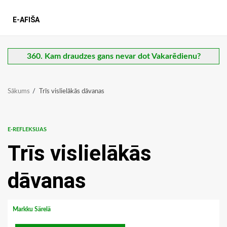
E-AFIŠA
360. Kam draudzes gans nevar dot Vakarēdienu?
Sākums
Trīs vislielākās dāvanas
E-REFLEKSIJAS
Trīs vislielākās
dāvanas
Markku Särelä