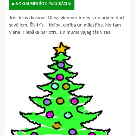
▶ NOKLAUSIES ŠO E-PUBLIKĀCIJU
Trīs lielas dāvanas Dievs vienmēr ir devis un arvien dod
savējiem. Šīs trīs – ticība, cerība un mīlestība. No tam
viena ir labāka par otru, un mums vajag tās visas.