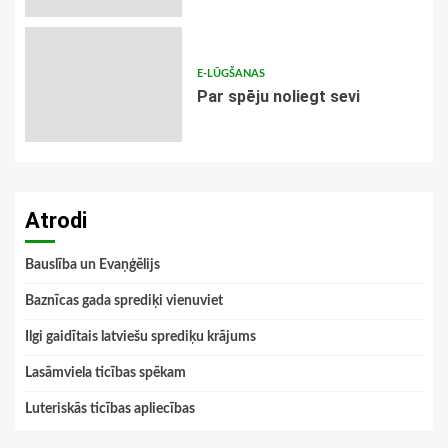
E-LŪGŠANAS
Par spēju noliegt sevi
Atrodi
Bauslība un Evaņģēlijs
Baznīcas gada sprediķi vienuviet
Ilgi gaidītais latviešu sprediķu krājums
Lasāmviela ticības spēkam
Luteriskās ticības apliecības