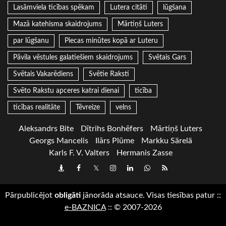
Lasāmviela ticības spēkam
Lutera citāti
lūgšana
Mazā katehisma skaidrojums
Mārtiņš Luters
par lūgšanu
Piecas minūtes kopā ar Luteru
Pāvila vēstules galatiešiem skaidrojums
Svētais Gars
Svētais Vakarēdiens
Svētie Raksti
Svēto Rakstu apceres katrai dienai
ticība
ticības realitāte
Tēvreize
velns
Aleksandrs Bite
Dītrihs Bonhēfers
Mārtiņš Luters
Georgs Mancelis
Ilārs Plūme
Markku Särelä
Karls F. V. Valters
Hermanis Zasse
Draugiem
Facebook
Twitter
Instagram
LinkedIn
whatsapp
RSS
Pārpublicējot
obligāti
jānorāda atsauce. Visas tiesības patur
::
e-BAZNICA
::
© 2007-2026