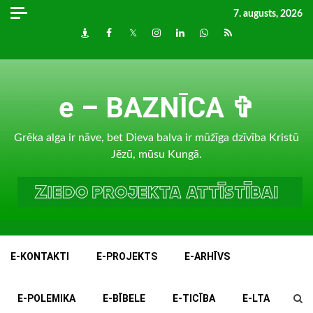
Skip
7. augusts, 2026
to
Draugiem
Facebook
Twitter
Instagram
LinkedIn
whatsapp
RSS
content
e – BAZNĪCA ✞
Grēka alga ir nāve, bet Dieva balva ir mūžīga dzīvība Kristū
Jēzū, mūsu Kungā.
E-KONTAKTI
E-PROJEKTS
E-ARHĪVS
E-POLEMIKA
E-BĪBELE
E-TICĪBA
E-LTA