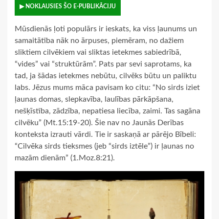
▶ NOKLAUSIES ŠO E-PUBLIKĀCIJU
Mūsdienās ļoti populārs ir ieskats, ka viss ļaunums un
samaitātība nāk no ārpuses, piemēram, no dažiem
sliktiem cilvēkiem vai sliktas ietekmes sabiedrībā,
“vides” vai “struktūrām”. Pats par sevi saprotams, ka
tad, ja šādas ietekmes nebūtu, cilvēks būtu un paliktu
labs. Jēzus mums māca pavisam ko citu: “No sirds iziet
ļaunas domas, slepkavība, laulības pārkāpšana,
nešķīstība, zādzība, nepatiesa liecība, zaimi. Tas sagāna
cilvēku” (Mt.15:19-20). Šie nav no Jaunās Derības
konteksta izrauti vārdi. Tie ir saskaņā ar pārējo Bībeli:
“Cilvēka sirds tieksmes (jeb “sirds iztēle”) ir ļaunas no
mazām dienām” (1.Moz.8:21).