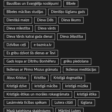
Bauslības un Evaņģēlija noslēpumi
Bībele
Bībeles mācības studijas
Dienišķo lūgšanu gads
Dienišķā maize
Dieva Dēls
Dieva likums
Dieva mīlestība
Dieva vārds
Dieva Vārds katrai gada dienai
Dieva žēlastība
Dzīvības ceļš
e-baznica.lv
Es gribu dzīvot šīs dienas ar Tevi
Gads kopa ar Dītrihu Bonhēferu
grēku piedošana
Ikdienas ar Pirmo Mozus grāmatu
Ikdienas meditācijas
Jēzus Kristus
Kristība
Kristīgā dogmatika
Kristīgā dzīve
kristīgā mācība
kristīgā mūzika
Kristīgās ētikas un morāles rokasgrāmata
kristīgā ētika
Lasāmviela ticības spēkam
Lutera citāti
lūgšana
Mazā katehisma skaidrojums
Mārtiņš Luters