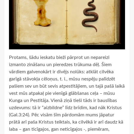
Protams, šādu ieskatu bieži pārprot un nepareizi
izmanto zināšanu un pieredzes trūkuma dēļ. Šiem
vārdiem galvenokārt ir divējs nolūks: atklāt cilvēka
garīgā stāvokļa cēloņus, t. i., mūsu nespēju palīdzēt
pašiem sev un būt sevis atpestītājiem, un tajā pašā laikā
vest mūs atpakaļ pie vienīgā glābšanas ceļa – mūsu
Kunga un Pestītāja. Vienā ziņā tieši tāds ir bauslības
uzdevums: tā ir “aizbildne” līdz brīdim, kad nāk Kristus
(Gal.3:24). Pēc visām šīm pārdomām mums jāpatur
prātā arī paša Kristus teiktais, ka cilvēkā ir arī daudz kā
laba – gan ticīgajos, gan neticīgajos -, piemēram,