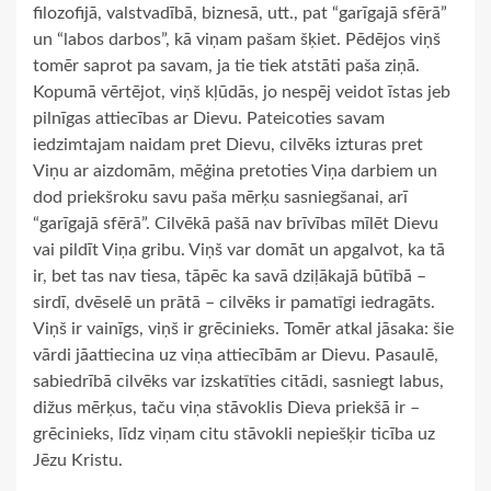
filozofijā, valstvadībā, biznesā, utt., pat “garīgajā sfērā”
un “labos darbos”, kā viņam pašam šķiet. Pēdējos viņš
tomēr saprot pa savam, ja tie tiek atstāti paša ziņā.
Kopumā vērtējot, viņš kļūdās, jo nespēj veidot īstas jeb
pilnīgas attiecības ar Dievu. Pateicoties savam
iedzimtajam naidam pret Dievu, cilvēks izturas pret
Viņu ar aizdomām, mēģina pretoties Viņa darbiem un
dod priekšroku savu paša mērķu sasniegšanai, arī
“garīgajā sfērā”. Cilvēkā pašā nav brīvības mīlēt Dievu
vai pildīt Viņa gribu. Viņš var domāt un apgalvot, ka tā
ir, bet tas nav tiesa, tāpēc ka savā dziļākajā būtībā –
sirdī, dvēselē un prātā – cilvēks ir pamatīgi iedragāts.
Viņš ir vainīgs, viņš ir grēcinieks. Tomēr atkal jāsaka: šie
vārdi jāattiecina uz viņa attiecībām ar Dievu. Pasaulē,
sabiedrībā cilvēks var izskatīties citādi, sasniegt labus,
dižus mērķus, taču viņa stāvoklis Dieva priekšā ir –
grēcinieks, līdz viņam citu stāvokli nepiešķir ticība uz
Jēzu Kristu.