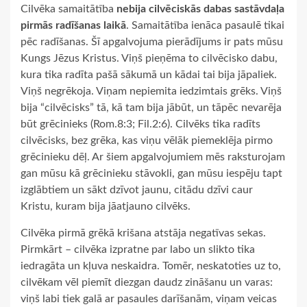
Cilvēka samaitātība
nebija cilvēciskās dabas sastāvdaļa
pirmās radīšanas laikā
. Samaitātība ienāca pasaulē tikai
pēc radīšanas. Šī apgalvojuma pierādījums ir pats mūsu
Kungs Jēzus Kristus. Viņš pieņēma to cilvēcisko dabu,
kura tika radīta pašā sākumā un kādai tai bija jāpaliek.
Viņš negrēkoja. Viņam nepiemita iedzimtais grēks. Viņš
bija “cilvēcisks” tā, kā tam bija jābūt, un tāpēc nevarēja
būt grēcinieks (Rom.8:3; Fil.2:6). Cilvēks tika radīts
cilvēcisks, bez grēka, kas viņu vēlāk piemeklēja pirmo
grēcinieku dēļ. Ar šiem apgalvojumiem mēs raksturojam
gan mūsu kā grēcinieku stāvokli, gan mūsu iespēju tapt
izglābtiem un sākt dzīvot jaunu, citādu dzīvi caur
Kristu, kuram bija jāatjauno cilvēks.
Cilvēka pirmā grēkā krišana atstāja negatīvas sekas.
Pirmkārt – cilvēka izpratne par labo un slikto tika
iedragāta un kļuva neskaidra. Tomēr, neskatoties uz to,
cilvēkam vēl piemīt diezgan daudz zināšanu un varas:
viņš labi tiek galā ar pasaules darīšanām, viņam veicas