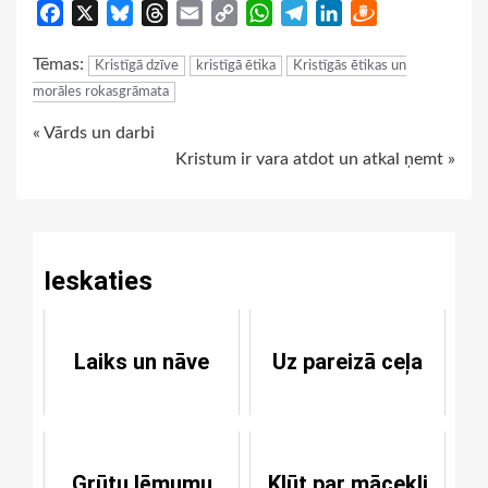
Facebook
X
Bluesky
Threads
Email
Copy
WhatsApp
Telegram
LinkedIn
Draugiem
Link
Tēmas:
Kristīgā dzīve
kristīgā ētika
Kristīgās ētikas un
morāles rokasgrāmata
Continue
« Vārds un darbi
Kristum ir vara atdot un atkal ņemt »
Reading
Ieskaties
Laiks un nāve
Uz pareizā ceļa
Grūtu lēmumu
Kļūt par mācekli