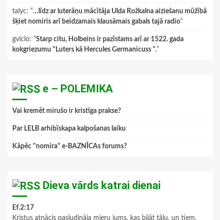
talyc
: “
…līdz ar luterāņu mācītāja Ulda Rožkalna aiziešanu mūžībā
šķiet nomiris arī beidzamais klausāmais gabals tajā radio
”
gviclo
: “
Starp citu, Holbeins ir pazīstams arī ar 1522. gada
kokgriezumu "Luters kā Hercules Germanicuss ".
”
e – POLEMIKA
Vai kremēt mirušo ir kristīga prakse?
Par LELB arhibīskapa kalpošanas laiku
Kāpēc "nomira" e-BAZNĪCAs forums?
Dieva vārds katrai dienai
Ef.2:17
Kristus atnācis pasludināja mieru jums, kas bijāt tālu, un tiem,