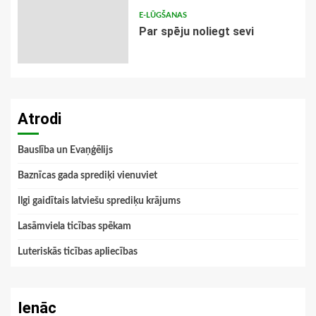
E-LŪGŠANAS
Par spēju noliegt sevi
Atrodi
Bauslība un Evaņģēlijs
Baznīcas gada sprediķi vienuviet
Ilgi gaidītais latviešu sprediķu krājums
Lasāmviela ticības spēkam
Luteriskās ticības apliecības
Ienāc