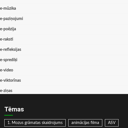
e-mūzika
e-paziņojumi
e-poēzija
e-raksti
e-refleksijas
e-sprediķi
e-video
e-viktorīnas
e-ziņas
Tēmas
1. Mozus grāmatas skaidrojums
animācijas filma
ASV