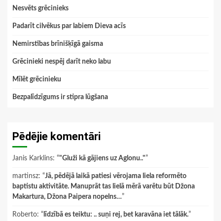
Nesvēts grēcinieks
Padarīt cilvēkus par labiem Dieva acīs
Nemirstības brīnišķīgā gaisma
Grēcinieki nespēj darīt neko labu
Mīlēt grēcinieku
Bezpalīdzīgums ir stipra lūgšana
Pēdējie komentāri
Janis Karklins
: “
"Gluži kā gājiens uz Aglonu.."
”
martinsz
: “
Jā, pēdējā laikā patiesi vērojama liela reformēto
baptistu aktivitāte. Manuprāt tas lielā mērā varētu būt Džona
Makartura, Džona Paipera nopelns…
”
Roberto
: “
līdzībā es teiktu: .. suņi rej, bet karavāna iet tālāk.
”