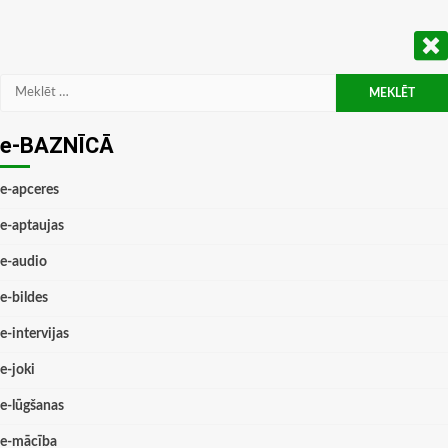
Meklēt:
e-BAZNĪCĀ
e-apceres
e-aptaujas
e-audio
e-bildes
e-intervijas
e-joki
e-lūgšanas
e-mācība