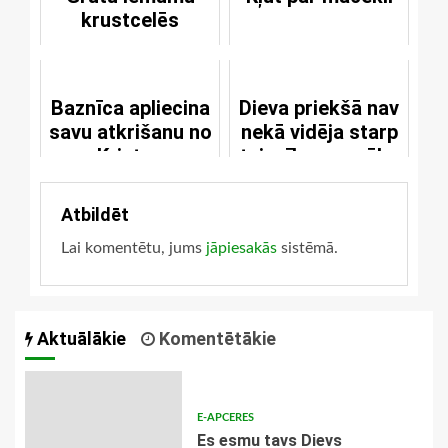
krustcelēs
Baznīca apliecina
Dieva priekšā nav
savu atkrišanu no
nekā vidēja starp
Kristus
taisnību un grēku
Atbildēt
Lai komentētu, jums
jāpiesakās
sistēmā.
Aktuālākie
Komentētākie
E-APCERES
Es esmu tavs Dievs