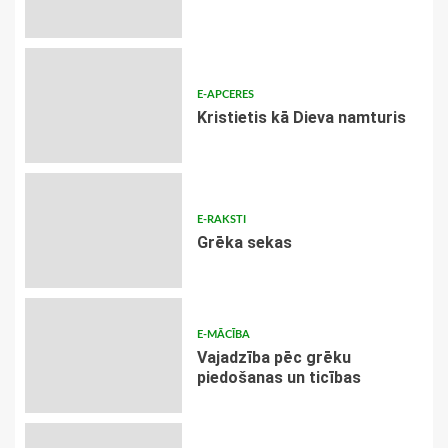
E-APCERES
Kristietis kā Dieva namturis
E-RAKSTI
Grēka sekas
E-MĀCĪBA
Vajadzība pēc grēku
piedošanas un ticības