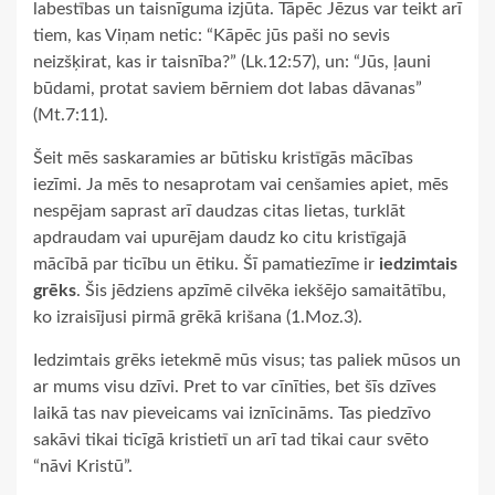
labestības un taisnīguma izjūta. Tāpēc Jēzus var teikt arī
tiem, kas Viņam netic: “Kāpēc jūs paši no sevis
neizšķirat, kas ir taisnība?” (Lk.12:57), un: “Jūs, ļauni
būdami, protat saviem bērniem dot labas dāvanas”
(Mt.7:11).
Šeit mēs saskaramies ar būtisku kristīgās mācības
iezīmi. Ja mēs to nesaprotam vai cenšamies apiet, mēs
nespējam saprast arī daudzas citas lietas, turklāt
apdraudam vai upurējam daudz ko citu kristīgajā
mācībā par ticību un ētiku. Šī pamatiezīme ir
iedzimtais
grēks
. Šis jēdziens apzīmē cilvēka iekšējo samaitātību,
ko izraisījusi pirmā grēkā krišana (1.Moz.3).
Iedzimtais grēks ietekmē mūs visus; tas paliek mūsos un
ar mums visu dzīvi. Pret to var cīnīties, bet šīs dzīves
laikā tas nav pieveicams vai iznīcināms. Tas piedzīvo
sakāvi tikai ticīgā kristietī un arī tad tikai caur svēto
“nāvi Kristū”.