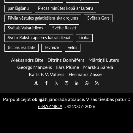
par lūgšanu
Piecas minūtes kopā ar Luteru
Pāvila vēstules galatiešiem skaidrojums
Svētais Gars
Svētais Vakarēdiens
Svētie Raksti
Svēto Rakstu apceres katrai dienai
ticība
ticības realitāte
Tēvreize
velns
Aleksandrs Bite
Dītrihs Bonhēfers
Mārtiņš Luters
Georgs Mancelis
Ilārs Plūme
Markku Särelä
Karls F. V. Valters
Hermanis Zasse
Draugiem
Facebook
Twitter
Instagram
LinkedIn
whatsapp
RSS
Pārpublicējot
obligāti
jānorāda atsauce. Visas tiesības patur
::
e-BAZNICA
::
© 2007-2026