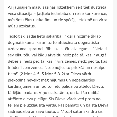
Ar jaunajiem masu saziņas līdzekļiem šeit tiek ilustrēta
veca situācija – [at]tēlu iedarbība un reizē konkurence;
mēs šos tēlus uzskatām, un tie spēcīgi ietekmē un virza
mūsu uzskatus.
Teoloģiski šādai lietu sakarībai ir dziļa nozīme tiklab
dogmatiskuma, kā arī uz to attiecinātā dogmatiskā
uzdevuma izpratnei. Bibliskais tēlu aizliegums -“Netaisi
sev elku tēlu vai kādu atveidu nedz pēc tā, kas ir augšā
debesīs, nedz pēc tā, kas ir virs zemes, nedz pēc tā, kas
ir ūdenī zem zemes. Nezemojies to priekšā un nekalpo
tiem!” (2.Moz.4-5; 5.Moz.5:8-9) ar Dieva vārdu
piekodina neveikt mēģinājumus un nepakļauties
kārdinājumiem ar radīto lietu palīdzību attēlot Dievu,
tādējādi padarot Viņu uzskatāmu, un tad šo radībā
attēloto dievu pielūgt. Šis Dieva vārds ved prom no
tēliem pie uzklausītā vārda, kas pamato un balsta Dieva
sadraudzību ar savu tautu. 5.Moz.4 satur skaidru šīs