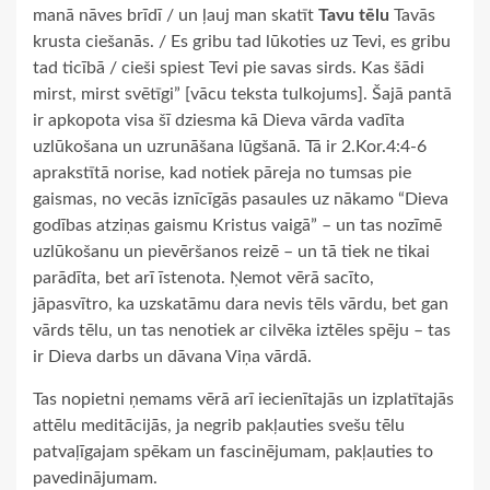
manā nāves brīdī / un ļauj man skatīt
Tavu tēlu
Tavās
krusta ciešanās. / Es gribu tad lūkoties uz Tevi, es gribu
tad ticībā / cieši spiest Tevi pie savas sirds. Kas šādi
mirst, mirst svētīgi” [vācu teksta tulkojums]. Šajā pantā
ir apkopota visa šī dziesma kā Dieva vārda vadīta
uzlūkošana un uzrunāšana lūgšanā. Tā ir 2.Kor.4:4-6
aprakstītā norise, kad notiek pāreja no tumsas pie
gaismas, no vecās iznīcīgās pasaules uz nākamo “Dieva
godības atziņas gaismu Kristus vaigā” – un tas nozīmē
uzlūkošanu un pievēršanos reizē – un tā tiek ne tikai
parādīta, bet arī īstenota. Ņemot vērā sacīto,
jāpasvītro, ka uzskatāmu dara nevis tēls vārdu, bet gan
vārds tēlu, un tas nenotiek ar cilvēka iztēles spēju – tas
ir Dieva darbs un dāvana Viņa vārdā.
Tas nopietni ņemams vērā arī iecienītajās un izplatītajās
attēlu meditācijās, ja negrib pakļauties svešu tēlu
patvaļīgajam spēkam un fascinējumam, pakļauties to
pavedinājumam.