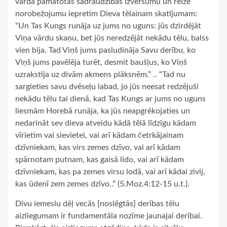
vārdā pamatotās sadraudzības izvērsumu un reizē
norobežojumu iepretim Dieva tēlainam skatījumam:
“Un Tas Kungs runāja uz jums no uguns: jūs dzirdējāt
Viņa vārdu skaņu, bet jūs neredzējāt nekādu tēlu, balss
vien bija. Tad Viņš jums pasludināja Savu derību, ko
Viņš jums pavēlēja turēt, desmit baušļus, ko Viņš
uzrakstīja uz divām akmens plāksnēm.” .. “Tad nu
sargieties savu dvēseļu labad, jo jūs neesat redzējuši
nekādu tēlu tai dienā, kad Tas Kungs ar jums no uguns
liesmām Horebā runāja, ka jūs neapgrēkojaties un
nedarināt sev dieva atveidu kādā tēlā līdzīgu kādam
vīrietim vai sievietei, vai arī kādam četrkājainam
dzīvniekam, kas virs zemes dzīvo, vai arī kādam
spārnotam putnam, kas gaisā lido, vai arī kādam
dzīvniekam, kas pa zemes virsu lodā, vai arī kādai zivij,
kas ūdenī zem zemes dzīvo..” (5.Moz.4:12-15 u.t.).
Divu iemeslu dēļ vecās [noslēgtās] derības tēlu
aizliegumam ir fundamentāla nozīme jaunajai derībai.