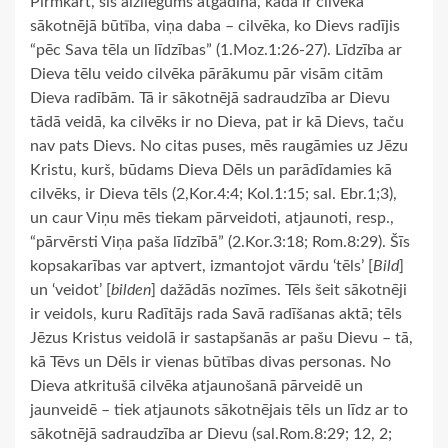
Pirmkārt, šis aizliegums atgādina, kāda ir cilvēka
sākotnējā būtība, viņa daba – cilvēka, ko Dievs radījis
“pēc Sava tēla un līdzības” (1.Moz.1:26-27). Līdzība ar
Dieva tēlu veido cilvēka pārākumu pār visām citām
Dieva radībām. Tā ir sākotnējā sadraudzība ar Dievu
tādā veidā, ka cilvēks ir no Dieva, pat ir kā Dievs, taču
nav pats Dievs. No citas puses, mēs raugāmies uz Jēzu
Kristu, kurš, būdams Dieva Dēls un parādīdamies kā
cilvēks, ir Dieva tēls (2,Kor.4:4; Kol.1:15; sal. Ebr.1;3),
un caur Viņu mēs tiekam pārveidoti, atjaunoti, resp.,
“pārvērsti Viņa paša līdzībā” (2.Kor.3:18; Rom.8:29). Šīs
kopsakarības var aptvert, izmantojot vārdu ‘tēls’ [
Bild
]
un ‘veidot’ [
bilden
] dažādās nozīmes. Tēls šeit sākotnēji
ir veidols, kuru Radītājs rada Savā radīšanas aktā; tēls
Jēzus Kristus veidolā ir sastapšanās ar pašu Dievu – tā,
kā Tēvs un Dēls ir vienas būtības divas personas. No
Dieva atkritušā cilvēka atjaunošanā pārveidē un
jaunveidē – tiek atjaunots sākotnējais tēls un līdz ar to
sākotnējā sadraudzība ar Dievu (sal.Rom.8:29; 12, 2;