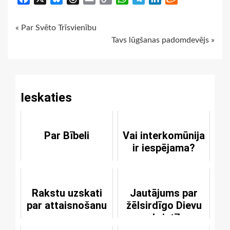
Link
Continue
« Par Svēto Trīsvienību
Tavs lūgšanas padomdevējs »
Reading
Ieskaties
Par Bībeli
Vai interkomūnija
ir iespējama?
Rakstu uzskati
Jautājums par
par attaisnošanu
žēlsirdīgo Dievu
un kristība