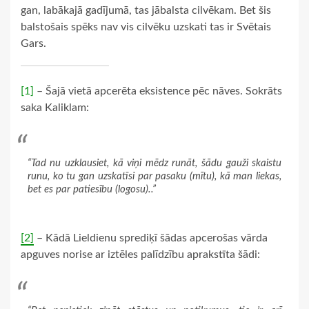
gan, labākajā gadījumā, tas jābalsta cilvēkam. Bet šis
balstošais spēks nav vis cilvēku uzskati tas ir Svētais
Gars.
[1]
– Šajā vietā apcerēta eksistence pēc nāves. Sokrāts
saka Kaliklam:
“Tad nu uzklausiet, kā viņi mēdz runāt, šādu gauži skaistu
runu, ko tu gan uzskatīsi par pasaku (mītu), kā man liekas,
bet es par patiesību (logosu)..”
[2]
– Kādā Lieldienu sprediķī šādas apcerošas vārda
apguves norise ar iztēles palīdzību aprakstīta šādi: