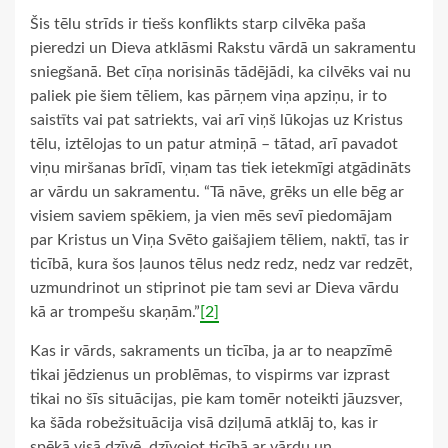
Šis tēlu strīds ir tiešs konflikts starp cilvēka paša
pieredzi un Dieva atklāsmi Rakstu vārdā un sakramentu
sniegšanā. Bet cīņa norisinās tādējādi, ka cilvēks vai nu
paliek pie šiem tēliem, kas pārņem viņa apziņu, ir to
saistīts vai pat satriekts, vai arī viņš lūkojas uz Kristus
tēlu, iztēlojas to un patur atmiņā – tātad, arī pavadot
viņu miršanas brīdī, viņam tas tiek ietekmīgi atgādināts
ar vārdu un sakramentu. “Tā nāve, grēks un elle bēg ar
visiem saviem spēkiem, ja vien mēs sevī piedomājam
par Kristus un Viņa Svēto gaišajiem tēliem, naktī, tas ir
ticībā, kura šos ļaunos tēlus nedz redz, nedz var redzēt,
uzmundrinot un stiprinot pie tam sevi ar Dieva vārdu
kā ar trompešu skaņām.”
[2]
Kas ir vārds, sakraments un ticība, ja ar to neapzīmē
tikai jēdzienus un problēmas, to vispirms var izprast
tikai no šīs situācijas, pie kam tomēr noteikti jāuzsver,
ka šāda robežsituācija visā dziļumā atklāj to, kas ir
spēkā visā dzīvē, dzīvojot ticībā ar vārdu un