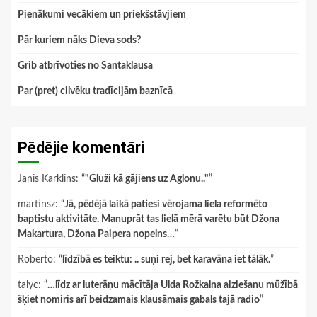
Pienākumi vecākiem un priekšstāvjiem
Pār kuriem nāks Dieva sods?
Grib atbrīvoties no Santaklausa
Par (pret) cilvēku tradīcijām baznīcā
Pēdējie komentāri
Janis Karklins
: “
"Gluži kā gājiens uz Aglonu.."
”
martinsz
: “
Jā, pēdējā laikā patiesi vērojama liela reformēto
baptistu aktivitāte. Manuprāt tas lielā mērā varētu būt Džona
Makartura, Džona Paipera nopelns…
”
Roberto
: “
līdzībā es teiktu: .. suņi rej, bet karavāna iet tālāk.
”
talyc
: “
…līdz ar luterāņu mācītāja Ulda Rožkalna aiziešanu mūžībā
šķiet nomiris arī beidzamais klausāmais gabals tajā radio
”