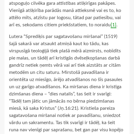
atspoguļo cilvēka gara attīstības atšķirīgas pakāpes.
Vienīgā atšķirība parādās manā attieksmē vai es to, ko
attēlo mīts, atzīstu par logosu, tātad par patiesību, vai
arī es, sekodams citiem priekšstatiem, to noraidu
[1]
.
Lutera “Sprediķis par sagatavošanu miršanai” (1519)
šajā sakarā var atsaukt atmiņā kaut ko tādu, kas
virspusīgā teoloģijā tiek plašā mērā aizmirsts, nobīdīts
pie malas, un tādēļ arī kristīgās dvēseļkopšanas darbā
gandrīz netiek ņemts vērā vai arī tiek aizstāts ar citām
metodēm un citu saturu. Mirstošā pavadīšana ir
orientēta uz miesīgo, ārējo atvadīšanos no šīs pasaules
un uz garīgo atvadīšanos. Ka miršanas diena ir kristīga
dzimšanas diena – “dies natalis”, tas šeit ir svarīgi:
“Tādēļ tam jātic un jāmācās no bērna piedzimšanas
miesā, kā saka Kristus” (Jņ.16:21). Kristieša pareiza
sagatavošana miršanai notiek ar pavadīšanu, sniedzot
vārdu un sakramentu. Tas tik svarīgi ir tādēļ, ka šeit
runa nav vienīgi par saprašanu, bet gan par visu kopējo