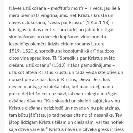
Nāves uzlūkošana –
meditatio mortis
– ir vecs, jau lielā
mērā piemirsts vingrinājums. Bet Kristus krusta un
nāves uzlūkošana, “vēsts par krustu” (1.Kor.1:18) ir
kristīgās ticības centrs. Tam tādēļ arī jābūt kristīgās
sludināšanas un dvēseļu kopšanas viduspunktā.
Iespaidīgs piemērs līdzās citiem rodams Lutera
1519.-1520.g. sprediķu sakopojumā kā arī daudzos
citos viņa sprediķos. Tā “Sprediķis par Kristus svēto
ciešanu uzlūkošanu” (1519) ir tāds pamudinājums –
uzlūkot attēlā Kristus krustu un tādā veidā iztēloties un
nonākt pie atziņas, kas ir Kristus, Dieva Dēls, kas
nevien manis, grēcinieka labā, bet manis dēļ, manu
grēku dēļ iet šo ceļu uz nāvi, lai man sniegtu mūžīgās
dzīvības dāvanu. “Kas skaudri un skaidri sajūt, ka viņu
Kristus ciešanas neizbiedē un nevada viņu pie atziņas,
tam būtu jābīstas, jo tad nekas cits no tā nesanāks. Tev
jātop līdzīgam Kristus tēlam un ciešanām, vai tas notiek
šajā dzīvē vai ellē..” Kristus nāve un cilvēka grēks ir tiešs