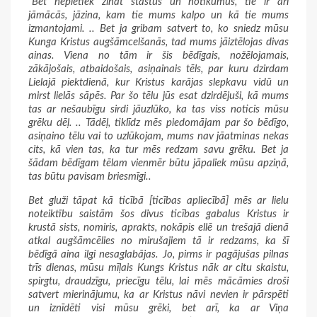
“Bet nepietiek zināt stāstus un notikumus, tie ir arī
jāmācās, jāzina, kam tie mums kalpo un kā tie mums
izmantojami. .. Bet ja gribam satvert to, ko sniedz mūsu
Kunga Kristus augšāmcelšanās, tad mums jāiztēlojas divas
ainas. Viena no tām ir šis bēdīgais, nožēlojamais,
zākājošais, atbaidošais, asiņainais tēls, par kuru dzirdam
Lielajā piektdienā, kur Kristus karājas slepkavu vidū un
mirst lielās sāpēs. Par šo tēlu jūs esat dzirdējuši, kā mums
tas ar nešaubīgu sirdi jāuzlūko, ka tas viss noticis mūsu
grēku dēļ. .. Tādēļ, tiklīdz mēs piedomājam par šo bēdīgo,
asiņaino tēlu vai to uzlūkojam, mums nav jāatminas nekas
cits, kā vien tas, ka tur mēs redzam savu grēku. Bet ja
šādam bēdīgam tēlam vienmēr būtu jāpaliek mūsu apziņā,
tas būtu pavisam briesmīgi..
Bet gluži tāpat kā ticībā [ticības apliecībā] mēs ar lielu
noteiktību saistām šos divus ticības gabalus Kristus ir
krustā sists, nomiris, aprakts, nokāpis ellē un trešajā dienā
atkal augšāmcēlies no mirušajiem tā ir redzams, ka šī
bēdīgā aina ilgi nesaglabājas. Jo, pirms ir pagājušas pilnas
trīs dienas, mūsu mīļais Kungs Kristus nāk ar citu skaistu,
spirgtu, draudzīgu, priecīgu tēlu, lai mēs mācāmies droši
satvert mierinājumu, ka ar Kristus nāvi nevien ir pārspēti
un iznīdēti visi mūsu grēki, bet arī, ka ar Viņa