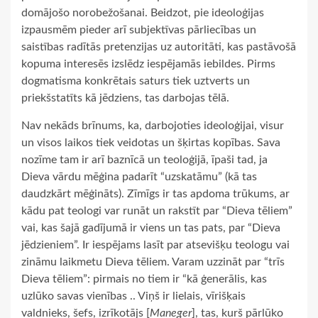
domājošo norobežošanai. Beidzot, pie ideoloģijas
izpausmēm pieder arī subjektīvas pārliecības un
saistības radītās pretenzijas uz autoritāti, kas pastāvošā
kopuma interesēs izslēdz iespējamās iebildes. Pirms
dogmatisma konkrētais saturs tiek uztverts un
priekšstatīts kā jēdziens, tas darbojas tēlā.
Nav nekāds brīnums, ka, darbojoties ideoloģijai, visur
un visos laikos tiek veidotas un šķirtas kopības. Sava
nozīme tam ir arī baznīcā un teoloģijā, īpaši tad, ja
Dieva vārdu mēģina padarīt “uzskatāmu” (kā tas
daudzkārt mēģināts). Zīmīgs ir tas apdoma trūkums, ar
kādu pat teologi var runāt un rakstīt par “Dieva tēliem”
vai, kas šajā gadījumā ir viens un tas pats, par “Dieva
jēdzieniem”. Ir iespējams lasīt par atsevišķu teologu vai
zināmu laikmetu Dieva tēliem. Varam uzzināt par “trīs
Dieva tēliem”: pirmais no tiem ir “kā ģenerālis, kas
uzlūko savas vienības .. Viņš ir lielais, vīrišķais
valdnieks, šefs, izrīkotājs [
Maneger
], tas, kurš pārlūko