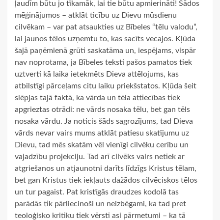
ļaudīm būtu jo tīkamāk, lai tie būtu apmierināti! Šādos
mēģinājumos – atklāt ticību uz Dievu mūsdienu
cilvēkam – var pat atsaukties uz Bībeles “tēlu valodu”,
lai jaunos tēlos uzņemtu to, kas sacīts vecajos. Kļūda
šajā paņēmienā grūti saskatāma un, iespējams, vispār
nav noprotama, ja Bībeles teksti pašos pamatos tiek
uztverti kā laika ietekmēts Dieva attēlojums, kas
atbilstīgi pārceļams citu laiku priekšstatos. Kļūda šeit
slēpjas tajā faktā, ka vārda un tēla attiecības tiek
apgrieztas otrādi: ne vārds nosaka tēlu, bet gan tēls
nosaka vārdu. Ja noticis šāds sagrozījums, tad Dieva
vārds nevar vairs mums atklāt patiesu skatījumu uz
Dievu, tad mēs skatām vēl vienīgi cilvēku cerību un
vajadzību projekciju. Tad arī cilvēks vairs netiek ar
atgriešanos un atjaunotni darīts līdzīgs Kristus tēlam,
bet gan Kristus tiek iekļauts dažādos cilvēciskos tēlos
un tur pagaist. Pat kristīgās draudzes kodolā tas
parādās tik pārliecinoši un neizbēgami, ka tad pret
teoloģisko kritiku tiek vērsti asi pārmetumi – ka tā