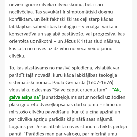
nevien ignorē cilvēka cilvēciskumu, bet ir arī
necilvēcīga. Tas savukārt ir simptomātiski dogmu
konfliktam, un šeit faktiski šķiras ceļi starp kādas
labklājības sabiedrības teoloģiju – vienalga, vai tā ir
konservatīva un saglabā pastāvošo, vai progresīva, kas
orientēta uz nākotni – un Jēzus Kristus sludināšanu,
kas ceļā no nāves uz dzīvību no vecā veido jaunu
cilvēku.
To, kas aizstāvams no masīvā spiediena, vislabāk var
parādīt tajā novadā, kuru kāda labklājības teoloģija
sistemātiski nomāc. Paula Gerharda (1607-1676)
viduslaiku dziesmas “Salve caput cruentatum” –
“Ak,
galva asiņaina”
jaunatdzejojums satur norādi uz šodien
plaši ignorēto dvēseļkopšanas darba jomu – slimo un
mirstošo cilvēku pavadīšanu, kur tēlu cīņa apziņā un
par cilvēka apziņu parādās kāpinātā saasinājumā.
Lūgums pēc Jēzus atbalsta nāves stundā izteikts pēdējā
pantā: “Parādies man par vairogu, par mierinājumu