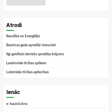
Atrodi
Bauslība un Evaņģēlijs
Baznīcas gada sprediķi vienuviet
Ilgi gaidītais latviešu sprediķu krājums
Lasāmviela ticības spēkam
Luteriskās ticības apliecības
Ienāc
e-baznīcēns