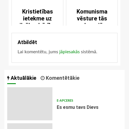
Kristietības
Komunisma
ietekme uz
vēsture tās
cilvēka dzīvības
galvenajās
vērtību
iezīmēs
Atbildēt
Lai komentētu, jums
jāpiesakās
sistēmā.
Aktuālākie
Komentētākie
E-APCERES
Es esmu tavs Dievs