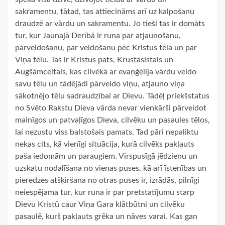
sakramentu, tātad, tas attiecināms arī uz kalpošanu
draudzē ar vārdu un sakramentu. Jo tieši tas ir domāts
tur, kur Jaunajā Derībā ir runa par atjaunošanu,
pārveidošanu, par veidošanu pēc Kristus tēla un par
Viņa tēlu. Tas ir Kristus pats, Krustāsistais un
Augšāmceltais, kas cilvēkā ar evaņģēlija vārdu veido
savu tēlu un tādējādi pārveido viņu, atjauno viņa
sākotnējo tēlu sadraudzībai ar Dievu. Tādēļ priekšstatus
no Svēto Rakstu Dieva vārda nevar vienkārši pārveidot
mainīgos un patvaļīgos Dieva, cilvēku un pasaules tēlos,
lai nezustu viss balstošais pamats. Tad pāri nepaliktu
nekas cits, kā vienīgi situācija, kurā cilvēks pakļauts
paša iedomām un paraugiem. Virspusīgā jēdzienu un
uzskatu nodalīšana no vienas puses, kā arī īstenības un
pieredzes atšķiršana no otras puses ir, izrādās, pilnīgi
neiespējama tur, kur runa ir par pretstatījumu starp
Dievu Kristū caur Viņa Gara klātbūtni un cilvēku
pasaulē, kurš pakļauts grēka un nāves varai. Kas gan