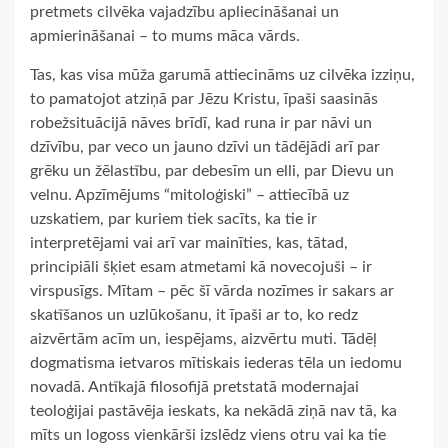
pretmets cilvēka vajadzību apliecināšanai un
apmierināšanai – to mums māca vārds.
Tas, kas visa mūža garumā attiecināms uz cilvēka izziņu,
to pamatojot atziņā par Jēzu Kristu, īpaši saasinās
robežsituācijā nāves brīdī, kad runa ir par nāvi un
dzīvību, par veco un jauno dzīvi un tādējādi arī par
grēku un žēlastību, par debesīm un elli, par Dievu un
velnu. Apzīmējums “mitoloģiski” – attiecībā uz
uzskatiem, par kuriem tiek sacīts, ka tie ir
interpretējami vai arī var mainīties, kas, tātad,
principiāli šķiet esam atmetami kā novecojuši – ir
virspusīgs. Mītam – pēc šī vārda nozīmes ir sakars ar
skatīšanos un uzlūkošanu, it īpaši ar to, ko redz
aizvērtām acīm un, iespējams, aizvērtu muti. Tādēļ
dogmatisma ietvaros mītiskais iederas tēla un iedomu
novadā. Antīkajā filosofijā pretstatā modernajai
teoloģijai pastāvēja ieskats, ka nekādā ziņā nav tā, ka
mīts un logoss vienkārši izslēdz viens otru vai ka tie