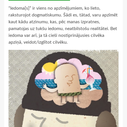
“Iedoma[s]” ir viens no apzīmējumiem, ko lieto,
raksturojot dogmatiskumu. Šādi es, tātad, varu apzīmēt
kaut kādu atzinumu, kas, pēc manas izpratnes,
pamatojas uz tukšu iedomu, neatbilstošu realitātei. Bet
iedoma var arī, ja tā cieši nostiprinājusies cilvēka
apziņā, veidot/izglītot cilvēku.