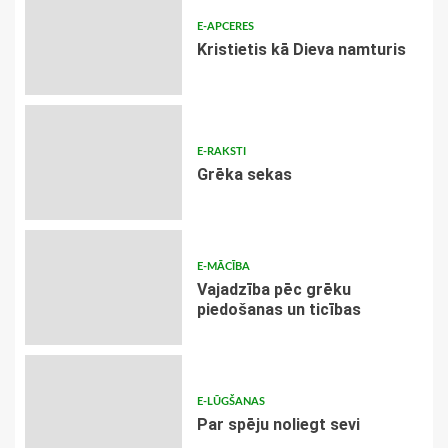
E-APCERES
Kristietis kā Dieva namturis
E-RAKSTI
Grēka sekas
E-MĀCĪBA
Vajadzība pēc grēku
piedošanas un ticības
E-LŪGŠANAS
Par spēju noliegt sevi