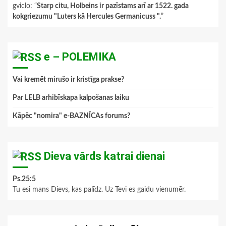
gviclo
: “
Starp citu, Holbeins ir pazīstams arī ar 1522. gada
kokgriezumu "Luters kā Hercules Germanicuss ".
”
e – POLEMIKA
Vai kremēt mirušo ir kristīga prakse?
Par LELB arhibīskapa kalpošanas laiku
Kāpēc "nomira" e-BAZNĪCAs forums?
Dieva vārds katrai dienai
Ps.25:5
Tu esi mans Dievs, kas palīdz. Uz Tevi es gaidu vienumēr.