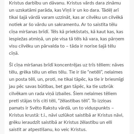
Kristus darbību un dāvanu. Kristus vārds dara zināmu
un uzskatāmi parāda, kas Viņš ir un ko dara. Tādēļ arī
tikai šajā vārdā varam uzzināt, kas ar cilvēku un cilvēkā
notiek ar šo vārdu un sakramentu. Ar to saistīta tēlu
cīņa miršanas brīdī. Tēls kā priekšstats, kā kaut kas, kas
iespiežas atmiņā, un pie visa tā tēls kā vara, kas pārņem
visu cilvēku un pārvalda to – tāda ir norise šajā tēlu
cīņā.
Šī cīņa miršanas brīdī koncentrējas uz trīs tēliem: nāves
tēlu, grēka tēlu un elles tēlu. Tie ir šie “netēli”, nelaimes
un posta tēli, un, proti, ne tikai tāpēc, ka tie ir briesmīgi
jau pēc savas būtības, bet gan tāpēc, ka tie uzbrūk
cilvēkam un rada viņā izbailes. Šiem nelaimes tēliem
pretī stājas trīs citi tēli, “žēlastības tēli”. To izziņas
pamats ir Svēto Rakstu vārdā, un to viduspunkts –
Kristus krustā: t.i., nāvi uzlūkot saistībā ar Kristus nāvi,
grēku ieraudzīt saistībā ar Kristus žēlastību un elli
saistīt ar atpestīšanu, ko veic Kristus.