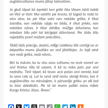
augšāmcelšanos mums jātop taisnotiem..
Jo gluži tāpat kā iepriekš tavi grēki tika Viņam kārti kaklā
un Viņš ar tiem tika saistīts pie krusta, tā tagad tu redzi šo
otru ainu, ka pie Viņa vairs nav nekāda grēka, ir tikai
taisnība, nav nekādu sāpju ne bēdu, ir tikai prieks, nav
nekādas nāves, ir tikai dzīvība, mūžīga dzīvošana, kas
sniedzas tālu pāri šai laicīgajai dzīvošanai. Par šādu tēlu
vajadzētu prast mūžam priecāties..
Tādēļ šāds priecīgs, skaists, mīlīgs Lieldienu tēls centīgi un ar
labpatiku mums jāuzlūko un sevī jāiztēlojas. Jo šajā ainā
nav nedz grēka, nedz nāves..
Bet tu mācies, ka tu visu savu svētumu no sevis nomet un
sevī Kristus tēlu tā uzņem, it kā tu neko pats par sevi
nezinātu. Tieši tāpat, kā tavas acis pašas sevi neredz, kad
tu savu ceļu ej. Lai tu savā sirdī nestu vienīgi Kristu, kas ir
augšāmcēlies no mirušajiem, ir pārvarējis grēku un elli tad
tu būsi dziedināts. Pie tā lai mums palīdz mūsu mīļais
Kungs Kristus Jēzus. Āmen.”
Facebook
X
Bluesky
Threads
Email
Copy
WhatsApp
Telegram
LinkedIn
Draugiem