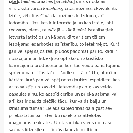
iz
tēl
oties
/iedomāties [
einbilden
] un šīs nodaļas
virsraksta vārda
Einbildung
citas nozīmes ekvivalents
iztēle; vēl citas šī vārda nozīmes ir: izdoma, arī
iedomība.] Tas, kas ir informācija un kas iztēle, labi
redzams, piem., televīzijā – kādā mērā īstenība tiek
ietverta [at]tēlos un kā savukārt ar šiem tēliem
iespējams iedarboties uz īstenību, to ietekmējot. Kurš
gan vēl spēj šajos tēlu plūdos padomāt par to, kādi ir
nosacījumi un līdzekļi šo optisko un akustisko
kairinājumu producēšanai, kuri tad veido pamatojumu
spriedumam: “Tas taču – šodien – tā ir!” Un, pirmām
kārtām, kurš gan vēl spēj nepakļauties iespaidiem, kas
ar to saistīti un kas dziļi ietekmē apziņu; kas veido
pasaules ainu, ko apspīd cerību un prieka gaisma, vai
arī, kas ir daudz biežāk, tādu, kur valda baiļu un
izmisuma tumsa? Lielākā sabiedrības daļa gūst sev
priekšstatus par īstenību no ekrānā attēlotās
imaginārās realitātes. Un tas ir tikai viens no masu
saziņas līdzekļiem – līdzās daudziem citiem.