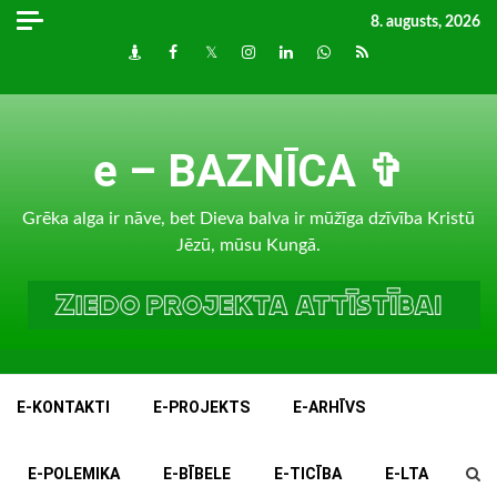
Skip
8. augusts, 2026
to
Draugiem
Facebook
Twitter
Instagram
LinkedIn
whatsapp
RSS
content
e – BAZNĪCA ✞
Grēka alga ir nāve, bet Dieva balva ir mūžīga dzīvība Kristū
Jēzū, mūsu Kungā.
E-KONTAKTI
E-PROJEKTS
E-ARHĪVS
E-POLEMIKA
E-BĪBELE
E-TICĪBA
E-LTA