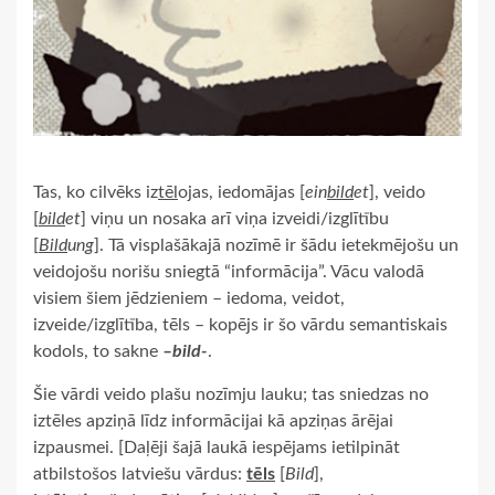
Tas, ko cilvēks iz
tēl
ojas, iedomājas [
ein
bild
et
], veido
[
bild
et
] viņu un nosaka arī viņa izveidi/izglītību
[
Bild
ung
]. Tā visplašākajā nozīmē ir šādu ietekmējošu un
veidojošu norišu sniegtā “informācija”. Vācu valodā
visiem šiem jēdzieniem – iedoma, veidot,
izveide/izglītība, tēls – kopējs ir šo vārdu semantiskais
kodols, to sakne
–bild-
.
Šie vārdi veido plašu nozīmju lauku; tas sniedzas no
iztēles apziņā līdz informācijai kā apziņas ārējai
izpausmei. [Daļēji šajā laukā iespējams ietilpināt
atbilstošos latviešu vārdus:
tēls
[
Bild
],