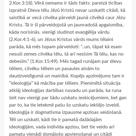
2.Kor.3:18). Vērā ņemams ir šāds fakts: pareizā ticības
izpratnē Dieva tēlu Jēzū Kristū nevar uzskatīt citādi, kā
saistībā ar vecā cilvēka pārveidi jaunā cilvēkā caur Jēzu
Kristu. Tā ir šī pārveidojošā un jaunradošā apgaismība,
kāda norisinās, vienīgi sludinot evaņģēlija vārdu
(2.Kor.4:1-6), un Jēzus Kristus vārds mums tēlaini
parāda, kā mēs topam pārveidoti: “..un, tāpat kā esam
nesuši zemes cilvēka tēlu, tā arī nesīsim Tā tēlu, kas no
debesīm.” (1.Kor.15:49). Mēs tagad runājam par dievu
tēliem, cilvēku tēliem un pasaules ainām to
daudzveidīgumā un mainībā. Kopējs apzīmējums tam ir
“ideoloģija” kā mācība par tēliem. Pieminētā situācija
atklāj ideoloģijas darbības novadu un parāda, ka runa
šeit nav vienīgi par šādu uzskatu ieskicējumiem, bet gan
par to, ka tie ietekmē pašu šo uzskatu iekšējo izveidi.
Ideoloģija ir dogmatisma izpausme apziņas veidošanā.
Tēli un uzskati, kādi tie ir pamatā dažādajām
ideoloģijām, vada indivīda apziņu, bet tie veido arī
pamatu vienādi domājošo apvienošanai un citādi