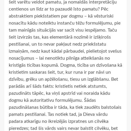
šeit varētu veidot pamatu, ja nomaldās interpretāciju
centienos un līdz ar to pazaudē īsto pamatu? Pēc
abstraktiem piekšstatiem par dogmu – kā vēsturiski
nosacītu kādu noteiktu instanču tēžu formulējumu, pie
tam mainīgās situācijās var sacīt visu iespējamo. Taču
šeit izvirzās tas, kas elementārā nozīmē ir izšķirošs
pestīšanai, un to nevar pakļaut nedz priekšstatu
izmaiņām, nedz kaut kādai pārbaudei, pielietojot svešus
nosacījumus – lai nenotiktu pilnīga atteikšanās no
kristīgās ticības kopumā. Dogma, ticība un dzīvošana kā
kristietim saskaras šeit, tur, kur runa ir par nāvi un
dzīvību, grēku un apžēlošanu, tiesu un izglābšanu. Bet
parādās arī šāds fakts: kristietis netiek atstumts,
pazudināts tāpēc, ka viņš apstrīd vai noraida kādu
dogmu kā autoritatīvu formulējumu. Šādas
pazudināšanas būtība ir tāda, ka tiek zaudēts balstošais
pamats pestīšanai. Tas notiek tad, ja Dieva vārdu
padara atkarīgu no ikreizējās izpratnes un cilvēka
pieredzes; tad šis vārds vairs nevar balstīt cilvēku, bet