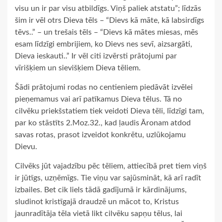
visu un ir par visu atbildīgs. Viņš paliek atstatu”; līdzās
šim ir vēl otrs Dieva tēls – “Dievs kā māte, kā labsirdīgs
tēvs..” – un trešais tēls – “Dievs kā mātes miesas, mēs
esam līdzīgi embrijiem, ko Dievs nes sevī, aizsargāti,
Dieva ieskauti..” Ir vēl citi izvērsti prātojumi par
vīrišķiem un sievišķiem Dieva tēliem.
Šādi prātojumi rodas no centieniem piedāvāt izvēlei
pieņemamus vai arī patīkamus Dieva tēlus. Tā no
cilvēku priekšstatiem tiek veidoti Dieva tēli, līdzīgi tam,
par ko stāstīts 2.Moz.32., kad ļaudis Āronam atdod
savas rotas, prasot izveidot konkrētu, uzlūkojamu
Dievu.
Cilvēks jūt vajadzību pēc tēliem, attiecībā pret tiem viņš
ir jūtīgs, uzņēmīgs. Tie viņu var sajūsmināt, kā arī radīt
izbailes. Bet cik liels tādā gadījumā ir kārdinājums,
sludinot kristīgajā draudzē un mācot to, Kristus
jaunradītāja tēla vietā likt cilvēku sapņu tēlus, lai