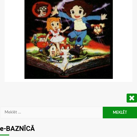
Meklēt:
e-BAZNĪCĀ