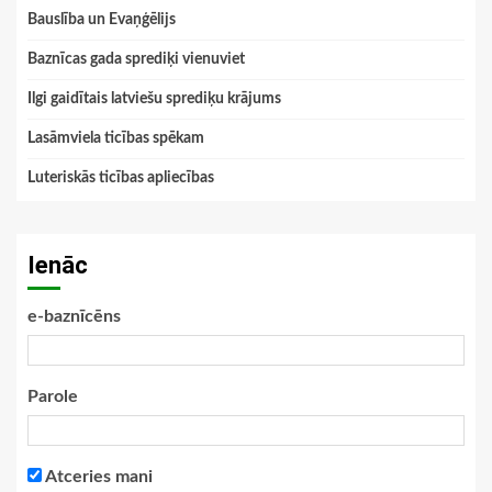
Bauslība un Evaņģēlijs
Baznīcas gada sprediķi vienuviet
Ilgi gaidītais latviešu sprediķu krājums
Lasāmviela ticības spēkam
Luteriskās ticības apliecības
Ienāc
e-baznīcēns
Parole
Atceries mani