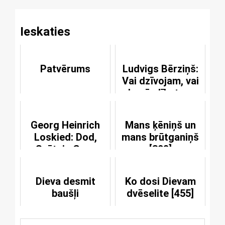
Ieskaties
Patvērums
Ludvigs Bērziņš:
Vai dzīvojam, vai
kapā slīkstam
Georg Heinrich
Mans ķēniņš un
Loskied: Dod,
mans brūtganiņš
Svētais Gars
[398]
Dieva desmit
Ko dosi Dievam
baušļi
dvēselite [455]