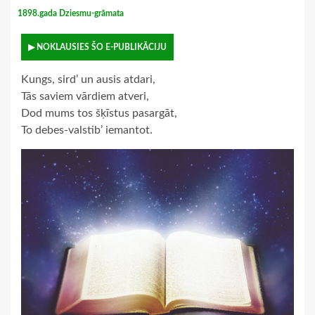
1898.gada Dziesmu-grāmata
▶ NOKLAUSIES ŠO E-PUBLIKĀCIJU
Kungs, sird’ un ausis atdari,
Tās saviem vārdiem atveri,
Dod mums tos šķīstus pasargāt,
To debes-valstib’ iemantot.