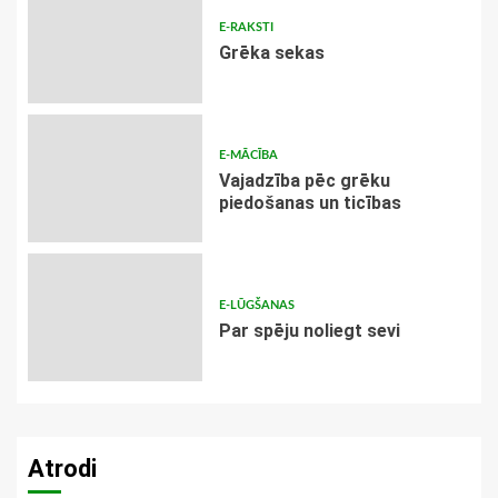
E-RAKSTI
Grēka sekas
E-MĀCĪBA
Vajadzība pēc grēku
piedošanas un ticības
E-LŪGŠANAS
Par spēju noliegt sevi
Atrodi