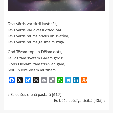
Tavs vārds var sirdi kustināt,
Tavs vārds var dvēs’li dziedināt,
Tavs vārds mums prieks un svētiba,
Tavs vārds mums gaisma mūžiga.
God Tēvam top un Dēlam dots,
Tā līdz tam svētam Garam gods!
Gods Dievam, tam trīs-vienigam,
Šeit un iekš visām mūžibām.
Facebook
X
Bluesky
Threads
Email
Copy
WhatsApp
Telegram
LinkedIn
Draugiem
Link
Continue
« Es celšos dienā pastarā [617]
Es būšu spēcīgs ticībā [435] »
Reading