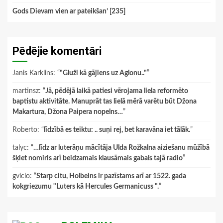
Gods Dievam vien ar pateikšan’ [235]
Pēdējie komentāri
Janis Karklins
: “
"Gluži kā gājiens uz Aglonu.."
”
martinsz
: “
Jā, pēdējā laikā patiesi vērojama liela reformēto
baptistu aktivitāte. Manuprāt tas lielā mērā varētu būt Džona
Makartura, Džona Paipera nopelns…
”
Roberto
: “
līdzībā es teiktu: .. suņi rej, bet karavāna iet tālāk.
”
talyc
: “
…līdz ar luterāņu mācītāja Ulda Rožkalna aiziešanu mūžībā
šķiet nomiris arī beidzamais klausāmais gabals tajā radio
”
gviclo
: “
Starp citu, Holbeins ir pazīstams arī ar 1522. gada
kokgriezumu "Luters kā Hercules Germanicuss ".
”