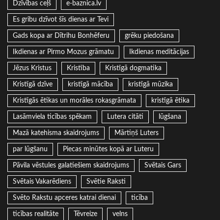
Dzīvības ceļš
e-baznica.lv
Es gribu dzīvot šīs dienas ar Tevi
Gads kopa ar Dītrihu Bonhēferu
grēku piedošana
Ikdienas ar Pirmo Mozus grāmatu
Ikdienas meditācijas
Jēzus Kristus
Kristība
Kristīgā dogmatika
Kristīgā dzīve
kristīgā mācība
kristīgā mūzika
Kristīgās ētikas un morāles rokasgrāmata
kristīgā ētika
Lasāmviela ticības spēkam
Lutera citāti
lūgšana
Mazā katehisma skaidrojums
Mārtiņš Luters
par lūgšanu
Piecas minūtes kopā ar Luteru
Pāvila vēstules galatiešiem skaidrojums
Svētais Gars
Svētais Vakarēdiens
Svētie Raksti
Svēto Rakstu apceres katrai dienai
ticība
ticības realitāte
Tēvreize
velns