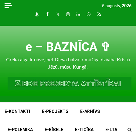
Skip
9. augusts, 2026
to
Draugiem
Facebook
Twitter
Instagram
LinkedIn
whatsapp
RSS
content
e – BAZNĪCA ✞
Grēka alga ir nāve, bet Dieva balva ir mūžīga dzīvība Kristū
Jēzū, mūsu Kungā.
E-KONTAKTI
E-PROJEKTS
E-ARHĪVS
E-POLEMIKA
E-BĪBELE
E-TICĪBA
E-LTA