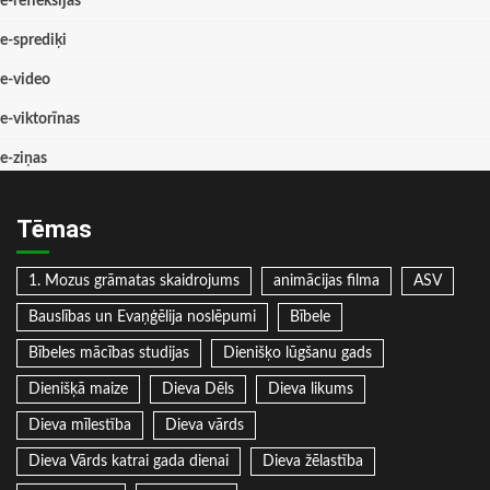
e-refleksijas
e-sprediķi
e-video
e-viktorīnas
e-ziņas
Tēmas
1. Mozus grāmatas skaidrojums
animācijas filma
ASV
Bauslības un Evaņģēlija noslēpumi
Bībele
Bībeles mācības studijas
Dienišķo lūgšanu gads
Dienišķā maize
Dieva Dēls
Dieva likums
Dieva mīlestība
Dieva vārds
Dieva Vārds katrai gada dienai
Dieva žēlastība