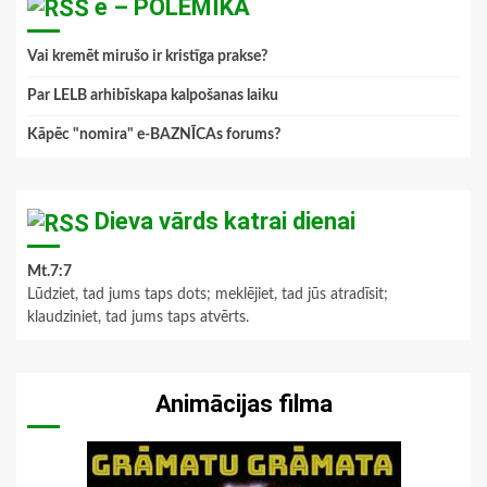
e – POLEMIKA
Vai kremēt mirušo ir kristīga prakse?
Par LELB arhibīskapa kalpošanas laiku
Kāpēc "nomira" e-BAZNĪCAs forums?
Dieva vārds katrai dienai
Mt.7:7
Lūdziet, tad jums taps dots; meklējiet, tad jūs atradīsit;
klaudziniet, tad jums taps atvērts.
Animācijas filma