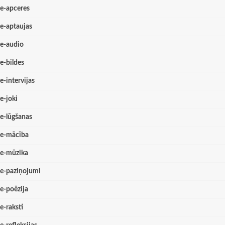
e-apceres
e-aptaujas
e-audio
e-bildes
e-intervijas
e-joki
e-lūgšanas
e-mācība
e-mūzika
e-paziņojumi
e-poēzija
e-raksti