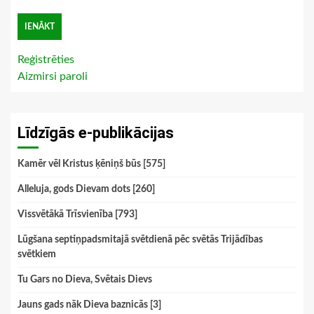
Reģistrēties
Aizmirsi paroli
Līdzīgās e-publikācijas
Kamēr vēl Kristus ķēniņš būs [575]
Alleluja, gods Dievam dots [260]
Vissvētākā Trīsvienība [793]
Lūgšana septiņpadsmitajā svētdienā pēc svētās Trijādības
svētkiem
Tu Gars no Dieva, Svētais Dievs
Jauns gads nāk Dieva baznicās [3]