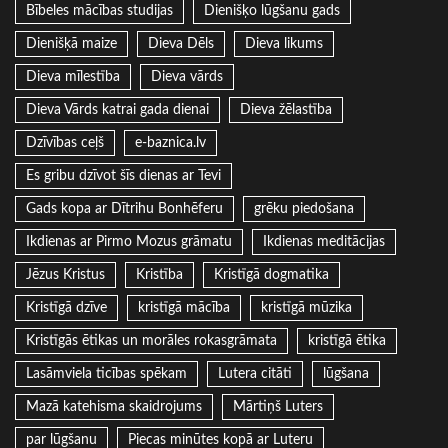
Bībeles mācības studijas
Dienišķo lūgšanu gads
Dienišķā maize
Dieva Dēls
Dieva likums
Dieva mīlestība
Dieva vārds
Dieva Vārds katrai gada dienai
Dieva žēlastība
Dzīvības ceļš
e-baznica.lv
Es gribu dzīvot šīs dienas ar Tevi
Gads kopa ar Dītrihu Bonhēferu
grēku piedošana
Ikdienas ar Pirmo Mozus grāmatu
Ikdienas meditācijas
Jēzus Kristus
Kristība
Kristīgā dogmatika
Kristīgā dzīve
kristīgā mācība
kristīgā mūzika
Kristīgās ētikas un morāles rokasgrāmata
kristīgā ētika
Lasāmviela ticības spēkam
Lutera citāti
lūgšana
Mazā katehisma skaidrojums
Mārtiņš Luters
par lūgšanu
Piecas minūtes kopā ar Luteru