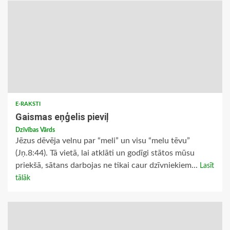
E-RAKSTI
Gaismas eņģelis pieviļ
Dzīvības Vārds
Jēzus dēvēja velnu par “meli” un visu “melu tēvu”
(Jņ.8:44). Tā vietā, lai atklāti un godīgi stātos mūsu
priekšā, sātans darbojas ne tikai caur dzīvniekiem...
Lasīt
tālāk