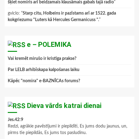
šķiet nomiris arī beidzamais klausāmais gabals tajā radio
”
gviclo
: “
Starp citu, Holbeins ir pazīstams arī ar 1522. gada
kokgriezumu "Luters kā Hercules Germanicuss ".
”
e – POLEMIKA
Vai kremēt mirušo ir kristīga prakse?
Par LELB arhibīskapa kalpošanas laiku
Kāpēc "nomira" e-BAZNĪCAs forums?
Dieva vārds katrai dienai
Jes.42:9
Redzi, agrākie pavēstījumi ir piepildīti, Es jums dodu jaunus, un,
pirms tie piepildās, Es jums tos pasludinu.