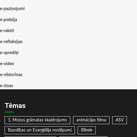
e-paziņojumi
e-poēzija
e-raksti
e-refleksijas
e-sprediķi
e-video
e-viktorīnas
e-ziņas
Tēmas
1. Mozus grāmatas skaidrojums
animācijas filma
ASV
Bauslības un Evaņģēlija noslēpumi
Bībele