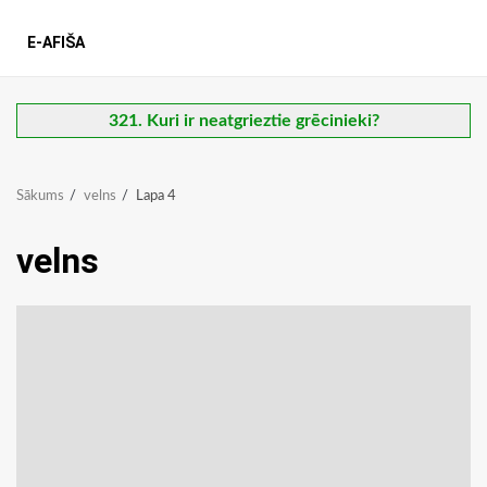
E-AFIŠA
321. Kuri ir neatgrieztie grēcinieki?
Sākums
velns
Lapa 4
velns