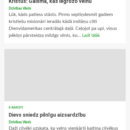
Kristus: Gaisma, kas iegrožo velnu
Dzīvības Vārds
Lūk, kāds patiess stāsts. Pirms septiņdesmit gadiem
kristiešu misionāri ieradās kādā indiāņu ciltī
Dienvidamerikas centrālajā daļā. Ceļojot pa upi, viņus
pēkšņi pārsteidza milzīgs vilnis, ko...
Lasīt tālāk
E-RAKSTI
Dievs sniedz pilnīgu aizsardzību
Dzīvības Vārds
Daži cilvēki uzskata, ka velns vienkārši kaitina cilvēkus