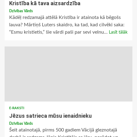
Kristība kā tava aizsardzība
Dzīvības Vārds
Kādēļ redzamajā attēlā Kristība ir atainota kā bēgošs
lauva? Mārtiņš Luters skaidro, ka tad, kad cilvēki saka:
“Esmu kristietis,” šie vārdi paši par sevi velnu...
Lasīt tālāk
E-RAKSTI
Jēzus satrieca mūsu ienaidnieku
Dzīvības Vārds
Šeit atainotajā, pirms 500 gadiem Vācijā gleznotajā