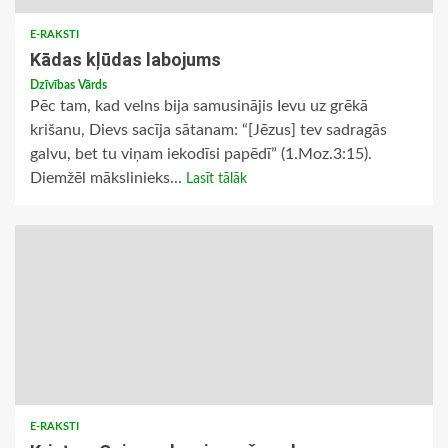
E-RAKSTI
Kādas kļūdas labojums
Dzīvības Vārds
Pēc tam, kad velns bija samusinājis Ievu uz grēkā
krišanu, Dievs sacīja sātanam: “[Jēzus] tev sadragās
galvu, bet tu viņam iekodīsi papēdī” (1.Moz.3:15).
Diemžēl mākslinieks...
Lasīt tālāk
E-RAKSTI