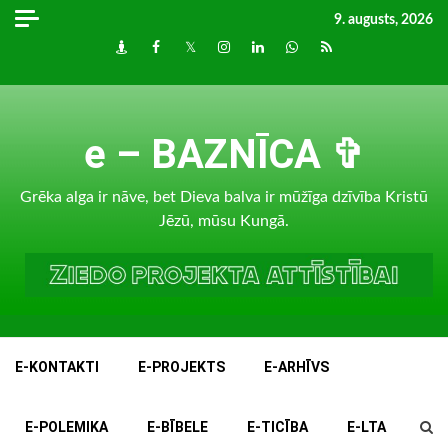
Skip
9. augusts, 2026
to
Draugiem
Facebook
Twitter
Instagram
LinkedIn
whatsapp
RSS
content
e – BAZNĪCA ✞
Grēka alga ir nāve, bet Dieva balva ir mūžīga dzīvība Kristū
Jēzū, mūsu Kungā.
E-KONTAKTI
E-PROJEKTS
E-ARHĪVS
E-POLEMIKA
E-BĪBELE
E-TICĪBA
E-LTA