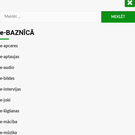
Meklēt:
e-BAZNĪCĀ
e-apceres
e-aptaujas
e-audio
e-bildes
e-intervijas
e-joki
e-lūgšanas
e-mācība
e-mūzika