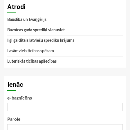
Atrodi
Bauslība un Evaņģēlijs
Baznīcas gada sprediķi vienuviet
Ilgi gaidītais latviešu sprediķu krājums
Lasāmviela ticības spēkam
Luteriskās ticības apliecības
Ienāc
e-baznīcēns
Parole