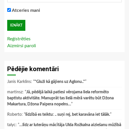
Atceries mani
Reģistrēties
Aizmirsi paroli
Pēdējie komentāri
Janis Karklins
: “
"Gluži kā gājiens uz Aglonu.."
”
martinsz
: “
Jā, pēdējā laikā patiesi vērojama liela reformēto
baptistu aktivitāte. Manuprāt tas lielā mērā varētu būt Džona
Makartura, Džona Paipera nopelns…
”
Roberto
: “
līdzībā es teiktu: .. suņi rej, bet karavāna iet tālāk.
”
talyc
: “
…līdz ar luterāņu mācītāja Ulda Rožkalna aiziešanu mūžībā