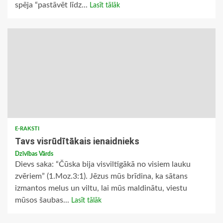
spēja “pastāvēt līdz...
Lasīt tālāk
E-RAKSTI
Tavs visrūdītākais ienaidnieks
Dzīvības Vārds
Dievs saka: “Čūska bija visviltīgākā no visiem lauku
zvēriem” (1.Moz.3:1). Jēzus mūs brīdina, ka sātans
izmantos melus un viltu, lai mūs maldinātu, viestu
mūsos šaubas...
Lasīt tālāk