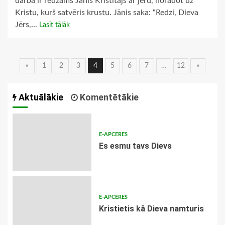
darbā ir redzams Jānis Kristītājs ar jēru, norādot uz
Kristu, kurš satvēris krustu. Jānis saka: “Redzi, Dieva
Jērs,...
Lasīt tālāk
Ziņu
«
1
2
3
4
5
6
7
…
12
»
navigācija
Aktuālākie
Komentētākie
E-APCERES
Es esmu tavs Dievs
E-APCERES
Kristietis kā Dieva namturis