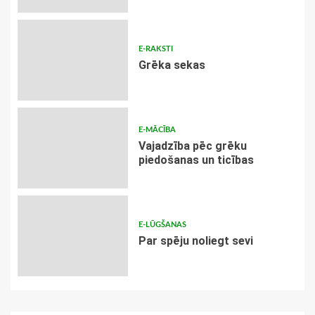
E-RAKSTI
Grēka sekas
E-MĀCĪBA
Vajadzība pēc grēku
piedošanas un ticības
E-LŪGŠANAS
Par spēju noliegt sevi