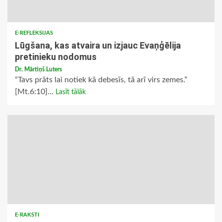
E-REFLEKSIJAS
Lūgšana, kas atvaira un izjauc Evaņģēlija
pretinieku nodomus
Dr. Mārtiņš Luters
“Tavs prāts lai notiek kā debesīs, tā arī virs zemes.”
[Mt.6:10]...
Lasīt tālāk
E-RAKSTI