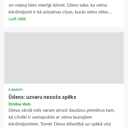
un neļauj tiem mierīgi dzīvot. Dievs saka, ka velna
kārdinājumi ir kā asiņainas cīņas, kurās velns vēlas...
Lasīt tālāk
E-RAKSTI
Ūdens: uzvaru nesošs spēks
Dzīvības Vārds
Dieva vārdā mēs varam atrast daudzus piemērus tam,
kā cilvēki ir sastapušies ar velna ļaunajiem
kārdinājumiem. Tomēr Dieva žēlastībā un spēkā viņi