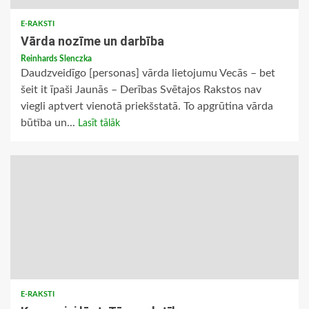
E-RAKSTI
Vārda nozīme un darbība
Reinhards Slenczka
Daudzveidīgo [personas] vārda lietojumu Vecās – bet
šeit it īpaši Jaunās – Derības Svētajos Rakstos nav
viegli aptvert vienotā priekšstatā. To apgrūtina vārda
būtība un...
Lasīt tālāk
E-RAKSTI