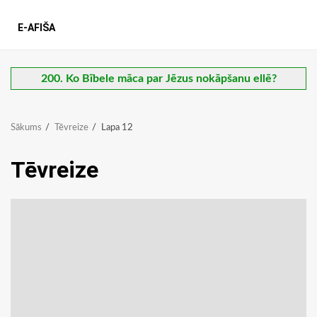
E-AFIŠA
200. Ko Bībele māca par Jēzus nokāpšanu ellē?
Sākums
Tēvreize
Lapa 12
Tēvreize