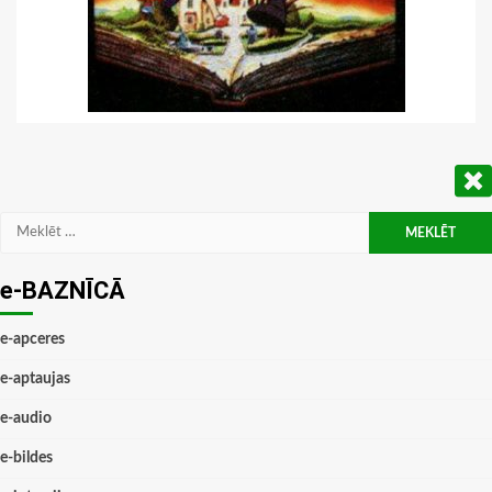
Meklēt:
e-BAZNĪCĀ
e-apceres
e-aptaujas
e-audio
e-bildes