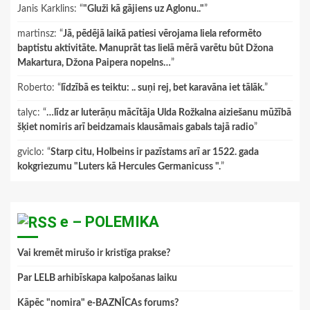
Janis Karklins
: “
"Gluži kā gājiens uz Aglonu.."
”
martinsz
: “
Jā, pēdējā laikā patiesi vērojama liela reformēto
baptistu aktivitāte. Manuprāt tas lielā mērā varētu būt Džona
Makartura, Džona Paipera nopelns…
”
Roberto
: “
līdzībā es teiktu: .. suņi rej, bet karavāna iet tālāk.
”
talyc
: “
…līdz ar luterāņu mācītāja Ulda Rožkalna aiziešanu mūžībā
šķiet nomiris arī beidzamais klausāmais gabals tajā radio
”
gviclo
: “
Starp citu, Holbeins ir pazīstams arī ar 1522. gada
kokgriezumu "Luters kā Hercules Germanicuss ".
”
e – POLEMIKA
Vai kremēt mirušo ir kristīga prakse?
Par LELB arhibīskapa kalpošanas laiku
Kāpēc "nomira" e-BAZNĪCAs forums?