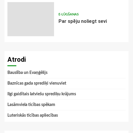
E-LŪGŠANAS
Par spēju noliegt sevi
Atrodi
Bauslība un Evaņģēlijs
Baznīcas gada sprediķi vienuviet
Ilgi gaidītais latviešu sprediķu krājums
Lasāmviela ticības spēkam
Luteriskās ticības apliecības