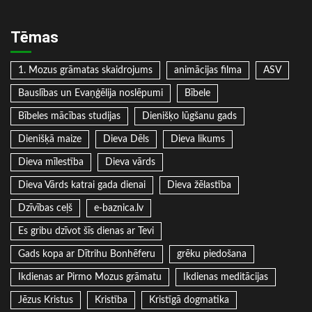
Tēmas
1. Mozus grāmatas skaidrojums
animācijas filma
ASV
Bauslības un Evaņģēlija noslēpumi
Bībele
Bībeles mācības studijas
Dienišķo lūgšanu gads
Dienišķā maize
Dieva Dēls
Dieva likums
Dieva mīlestība
Dieva vārds
Dieva Vārds katrai gada dienai
Dieva žēlastība
Dzīvības ceļš
e-baznica.lv
Es gribu dzīvot šīs dienas ar Tevi
Gads kopa ar Dītrihu Bonhēferu
grēku piedošana
Ikdienas ar Pirmo Mozus grāmatu
Ikdienas meditācijas
Jēzus Kristus
Kristība
Kristīgā dogmatika