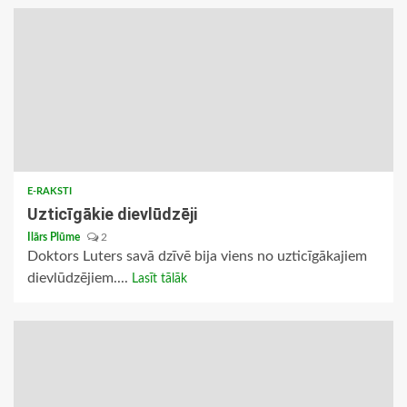
E-RAKSTI
Uzticīgākie dievlūdzēji
Ilārs Plūme
2
Doktors Luters savā dzīvē bija viens no uzticīgākajiem
dievlūdzējiem....
Lasīt tālāk