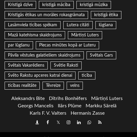
Kristīgā dzīve
kristīgā mācība
kristīgā mūzika
Kristīgās ētikas un morāles rokasgrāmata
kristīgā ētika
Lasāmviela ticības spēkam
Lutera citāti
lūgšana
Mazā katehisma skaidrojums
Mārtiņš Luters
par lūgšanu
Piecas minūtes kopā ar Luteru
Pāvila vēstules galatiešiem skaidrojums
Svētais Gars
Svētais Vakarēdiens
Svētie Raksti
Svēto Rakstu apceres katrai dienai
ticība
ticības realitāte
Tēvreize
velns
Aleksandrs Bite
Dītrihs Bonhēfers
Mārtiņš Luters
Georgs Mancelis
Ilārs Plūme
Markku Särelä
Karls F. V. Valters
Hermanis Zasse
Draugiem
Facebook
Twitter
Instagram
LinkedIn
whatsapp
RSS