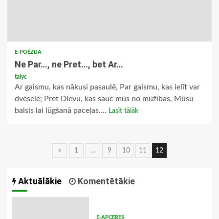
E-POĒZIJA
Ne Par…, ne Pret…, bet Ar…
talyc
Ar gaismu, kas nākusi pasaulē, Par gaismu, kas ielīt var
dvēselē; Pret Dievu, kas sauc mūs no mūžības, Mūsu
balsis lai lūgšanā paceļas....
Lasīt tālāk
Ziņu
«
1
…
9
10
11
12
navigācija
Aktuālākie
Komentētākie
E-APCERES