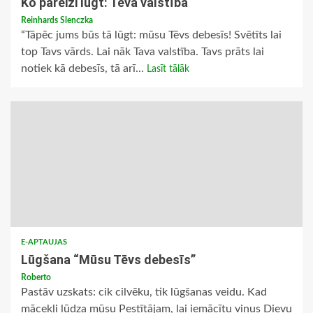
Ko pareizi lūgt: Tēva valstība
Reinhards Slenczka
“Tāpēc jums būs tā lūgt: mūsu Tēvs debesīs! Svētīts lai
top Tavs vārds. Lai nāk Tava valstība. Tavs prāts lai
notiek kā debesīs, tā arī...
Lasīt tālāk
E-APTAUJAS
Lūgšana “Mūsu Tēvs debesīs”
Roberto
Pastāv uzskats: cik cilvēku, tik lūgšanas veidu. Kad
mācekļi lūdza mūsu Pestītājam, lai iemācītu viņus Dievu