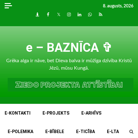
Skip
8. augusts, 2026
to
Draugiem
Facebook
Twitter
Instagram
LinkedIn
whatsapp
RSS
content
e – BAZNĪCA ✞
Grēka alga ir nāve, bet Dieva balva ir mūžīga dzīvība Kristū
Jēzū, mūsu Kungā.
E-KONTAKTI
E-PROJEKTS
E-ARHĪVS
E-POLEMIKA
E-BĪBELE
E-TICĪBA
E-LTA