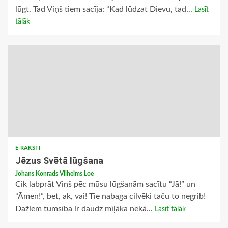
lūgt. Tad Viņš tiem sacīja: “Kad lūdzat Dievu, tad...
Lasīt
tālāk
E-RAKSTI
Jēzus Svētā lūgšana
Johans Konrads Vilhelms Loe
Cik labprāt Viņš pēc mūsu lūgšanām sacītu “Jā!” un
“Āmen!”, bet, ak, vai! Tie nabaga cilvēki taču to negrib!
Dažiem tumsība ir daudz mīļāka nekā...
Lasīt tālāk