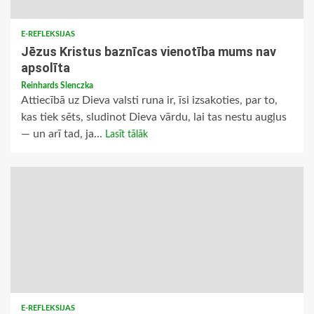
E-REFLEKSIJAS
Jēzus Kristus baznīcas vienotība mums nav
apsolīta
Reinhards Slenczka
Attiecībā uz Dieva valsti runa ir, īsi izsakoties, par to,
kas tiek sēts, sludinot Dieva vārdu, lai tas nestu augļus
— un arī tad, ja...
Lasīt tālāk
E-REFLEKSIJAS