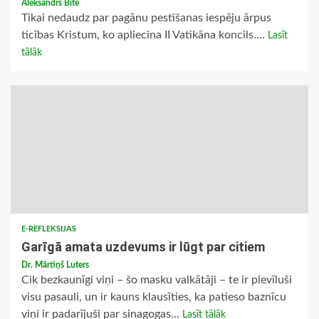
Aleksandrs Bite
Tikai nedaudz par pagānu pestīšanas iespēju ārpus
ticības Kristum, ko apliecina II Vatikāna koncils....
Lasīt
tālāk
E-REFLEKSIJAS
Garīgā amata uzdevums ir lūgt par citiem
Dr. Mārtiņš Luters
Cik bezkaunīgi viņi – šo masku valkātāji – te ir pievīluši
visu pasauli, un ir kauns klausīties, ka patieso baznīcu
viņi ir padarījuši par sinagogas...
Lasīt tālāk