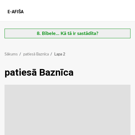
E-AFIŠA
8. Bībele... Kā tā ir sastādīta?
Sākums
patiesā Baznīca
Lapa 2
patiesā Baznīca