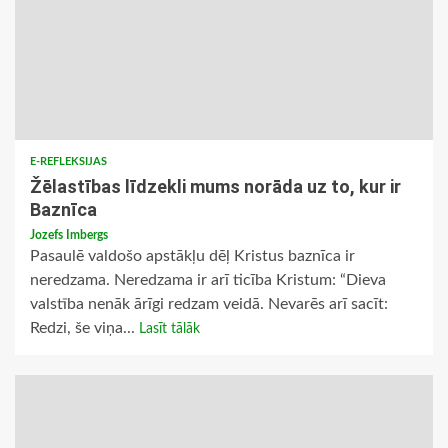
E-REFLEKSIJAS
Žēlastības līdzekli mums norāda uz to, kur ir
Baznīca
Jozefs Imbergs
Pasaulē valdošo apstākļu dēļ Kristus baznīca ir
neredzama. Neredzama ir arī ticība Kristum: “Dieva
valstība nenāk ārīgi redzam veidā. Nevarēs arī sacīt:
Redzi, še viņa...
Lasīt tālāk