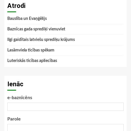
Atrodi
Bauslība un Evaņģēlijs
Baznīcas gada sprediķi vienuviet
Ilgi gaidītais latviešu sprediķu krājums
Lasāmviela ticības spēkam
Luteriskās ticības apliecības
Ienāc
e-baznīcēns
Parole