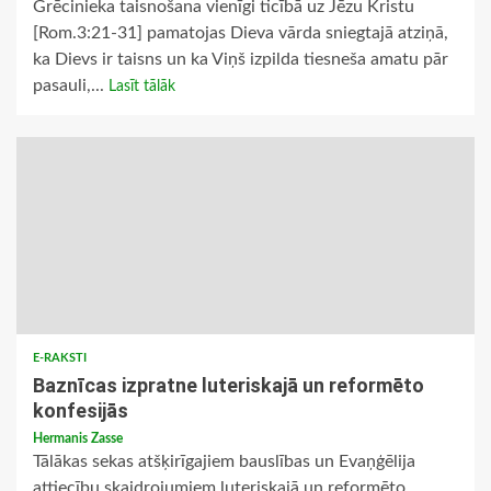
Grēcinieka taisnošana vienīgi ticībā uz Jēzu Kristu
[Rom.3:21-31] pamatojas Dieva vārda sniegtajā atziņā,
ka Dievs ir taisns un ka Viņš izpilda tiesneša amatu pār
pasauli,...
Lasīt tālāk
E-RAKSTI
Baznīcas izpratne luteriskajā un reformēto
konfesijās
Hermanis Zasse
Tālākas sekas atšķirīgajiem bauslības un Evaņģēlija
attiecību skaidrojumiem luteriskajā un reformēto