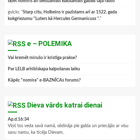
šķiet nomiris arī beidzamais klausāmais gabals tajā radio
”
gviclo
: “
Starp citu, Holbeins ir pazīstams arī ar 1522. gada
kokgriezumu "Luters kā Hercules Germanicuss ".
”
e – POLEMIKA
Vai kremēt mirušo ir kristīga prakse?
Par LELB arhibīskapa kalpošanas laiku
Kāpēc "nomira" e-BAZNĪCAs forums?
Dieva vārds katrai dienai
Ap.d.16:34
Viņš tos veda savā namā, sēdināja pie galda un priecājās ar visu
savu namu, ka ticēja Dievam.