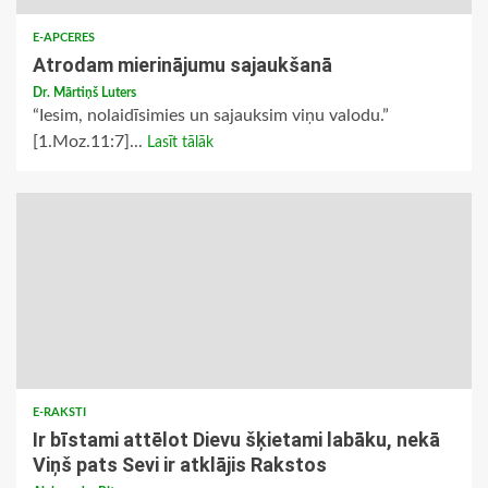
E-APCERES
Atrodam mierinājumu sajaukšanā
Dr. Mārtiņš Luters
“Iesim, nolaidīsimies un sajauksim viņu valodu.”
[1.Moz.11:7]...
Lasīt tālāk
E-RAKSTI
Ir bīstami attēlot Dievu šķietami labāku, nekā
Viņš pats Sevi ir atklājis Rakstos