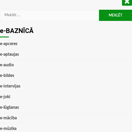
Meklēt:
e-BAZNĪCĀ
e-apceres
e-aptaujas
e-audio
e-bildes
e-intervijas
e-joki
e-lūgšanas
e-mācība
e-mūzika