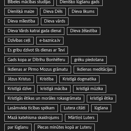
Bībeles mācības studijas
Dienišķo lūgšanu gads
Dienišķā maize
Dieva Dēls
Dieva likums
Dieva mīlestība
Dieva vārds
Dieva Vārds katrai gada dienai
Dieva žēlastība
Dzīvības ceļš
e-baznica.lv
Es gribu dzīvot šīs dienas ar Tevi
Gads kopa ar Dītrihu Bonhēferu
grēku piedošana
Ikdienas ar Pirmo Mozus grāmatu
Ikdienas meditācijas
Jēzus Kristus
Kristība
Kristīgā dogmatika
Kristīgā dzīve
kristīgā mācība
kristīgā mūzika
Kristīgās ētikas un morāles rokasgrāmata
kristīgā ētika
Lasāmviela ticības spēkam
Lutera citāti
lūgšana
Mazā katehisma skaidrojums
Mārtiņš Luters
par lūgšanu
Piecas minūtes kopā ar Luteru