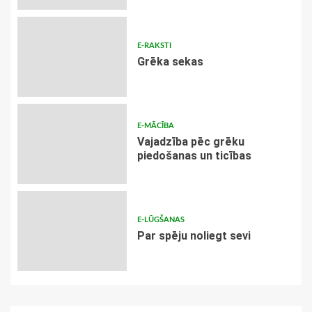
E-RAKSTI
Grēka sekas
E-MĀCĪBA
Vajadzība pēc grēku
piedošanas un ticības
E-LŪGŠANAS
Par spēju noliegt sevi