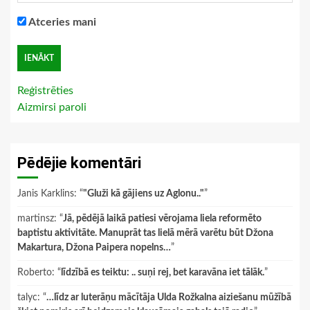
Atceries mani
Reģistrēties
Aizmirsi paroli
Pēdējie komentāri
Janis Karklins
: “
"Gluži kā gājiens uz Aglonu.."
”
martinsz
: “
Jā, pēdējā laikā patiesi vērojama liela reformēto
baptistu aktivitāte. Manuprāt tas lielā mērā varētu būt Džona
Makartura, Džona Paipera nopelns…
”
Roberto
: “
līdzībā es teiktu: .. suņi rej, bet karavāna iet tālāk.
”
talyc
: “
…līdz ar luterāņu mācītāja Ulda Rožkalna aiziešanu mūžībā