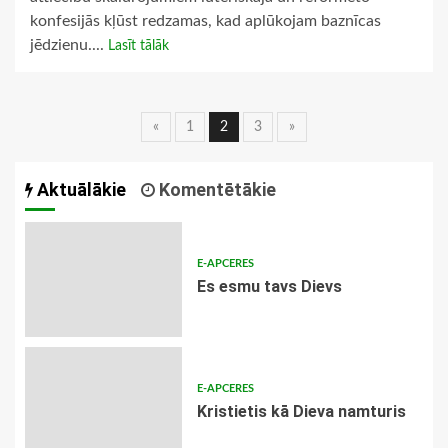
konfesijās kļūst redzamas, kad aplūkojam baznīcas
jēdzienu....
Lasīt tālāk
Ziņu
«
1
2
3
»
navigācija
Aktuālākie
Komentētākie
E-APCERES
Es esmu tavs Dievs
E-APCERES
Kristietis kā Dieva namturis