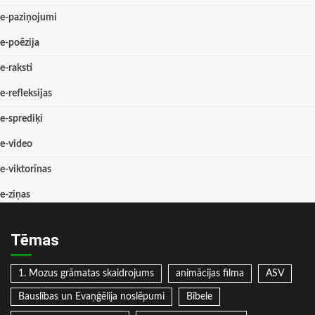
e-paziņojumi
e-poēzija
e-raksti
e-refleksijas
e-sprediķi
e-video
e-viktorīnas
e-ziņas
Tēmas
1. Mozus grāmatas skaidrojums
animācijas filma
ASV
Bauslības un Evaņģēlija noslēpumi
Bībele