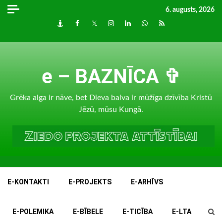
Skip
6. augusts, 2026
to
Draugiem
Facebook
Twitter
Instagram
LinkedIn
whatsapp
RSS
content
e – BAZNĪCA ✞
Grēka alga ir nāve, bet Dieva balva ir mūžīga dzīvība Kristū
Jēzū, mūsu Kungā.
E-KONTAKTI
E-PROJEKTS
E-ARHĪVS
E-POLEMIKA
E-BĪBELE
E-TICĪBA
E-LTA