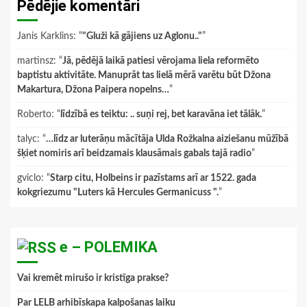
Pēdējie komentāri
Janis Karklins
: “
"Gluži kā gājiens uz Aglonu.."
”
martinsz
: “
Jā, pēdējā laikā patiesi vērojama liela reformēto
baptistu aktivitāte. Manuprāt tas lielā mērā varētu būt Džona
Makartura, Džona Paipera nopelns…
”
Roberto
: “
līdzībā es teiktu: .. suņi rej, bet karavāna iet tālāk.
”
talyc
: “
…līdz ar luterāņu mācītāja Ulda Rožkalna aiziešanu mūžībā
šķiet nomiris arī beidzamais klausāmais gabals tajā radio
”
gviclo
: “
Starp citu, Holbeins ir pazīstams arī ar 1522. gada
kokgriezumu "Luters kā Hercules Germanicuss ".
”
e – POLEMIKA
Vai kremēt mirušo ir kristīga prakse?
Par LELB arhibīskapa kalpošanas laiku