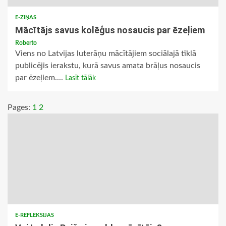
E-ZIŅAS
Mācītājs savus kolēģus nosaucis par ēzeļiem
Roberto
Viens no Latvijas luterāņu mācītājiem sociālajā tīklā
publicējis ierakstu, kurā savus amata brāļus nosaucis
par ēzeļiem....
Lasīt tālāk
Pages:
1
2
E-REFLEKSIJAS