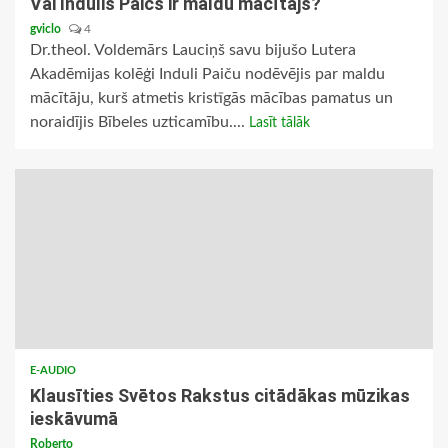
Vai Indulis Paičs ir maldu mācītājs?
gviclo
4
Dr.theol. Voldemārs Lauciņš savu bijušo Lutera
Akadēmijas kolēģi Induli Paiču nodēvējis par maldu
mācītāju, kurš atmetis kristīgās mācības pamatus un
noraidījis Bībeles uzticamību....
Lasīt tālāk
E-AUDIO
Klausīties Svētos Rakstus citādākas mūzikas
ieskāvumā
Roberto