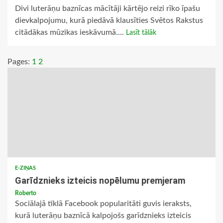
Divi luterāņu baznīcas mācītāji kārtējo reizi rīko īpašu
dievkalpojumu, kurā piedāvā klausīties Svētos Rakstus
citādākas mūzikas ieskāvumā....
Lasīt tālāk
Pages:
1
2
E-ZIŅAS
Garīdznieks izteicis nopēlumu premjeram
Roberto
Sociālajā tīklā Facebook popularitāti guvis ieraksts,
kurā luterāņu baznīcā kalpojošs garīdznieks izteicis