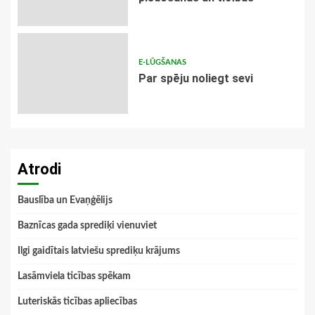
E-LŪGŠANAS
Par spēju noliegt sevi
Atrodi
Bauslība un Evaņģēlijs
Baznīcas gada sprediķi vienuviet
Ilgi gaidītais latviešu sprediķu krājums
Lasāmviela ticības spēkam
Luteriskās ticības apliecības