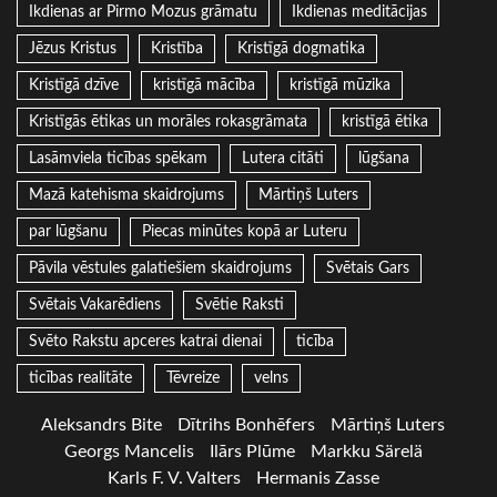
Ikdienas ar Pirmo Mozus grāmatu
Ikdienas meditācijas
Jēzus Kristus
Kristība
Kristīgā dogmatika
Kristīgā dzīve
kristīgā mācība
kristīgā mūzika
Kristīgās ētikas un morāles rokasgrāmata
kristīgā ētika
Lasāmviela ticības spēkam
Lutera citāti
lūgšana
Mazā katehisma skaidrojums
Mārtiņš Luters
par lūgšanu
Piecas minūtes kopā ar Luteru
Pāvila vēstules galatiešiem skaidrojums
Svētais Gars
Svētais Vakarēdiens
Svētie Raksti
Svēto Rakstu apceres katrai dienai
ticība
ticības realitāte
Tēvreize
velns
Aleksandrs Bite
Dītrihs Bonhēfers
Mārtiņš Luters
Georgs Mancelis
Ilārs Plūme
Markku Särelä
Karls F. V. Valters
Hermanis Zasse