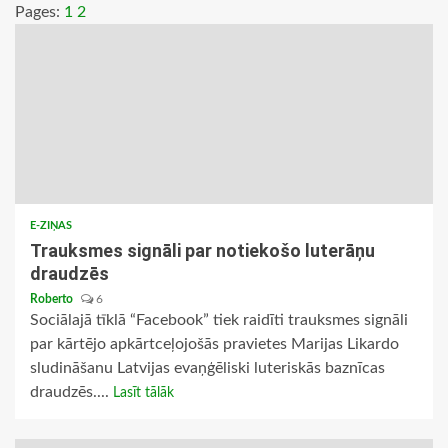
Pages:
1
2
E-ZIŅAS
Trauksmes signāli par notiekošo luterāņu
draudzēs
Roberto
6
Sociālajā tīklā “Facebook” tiek raidīti trauksmes signāli
par kārtējo apkārtceļojošās pravietes Marijas Likardo
sludināšanu Latvijas evaņģēliski luteriskās baznīcas
draudzēs....
Lasīt tālāk