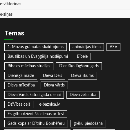
e-viktorīnas
e-ziņas
Tēmas
1. Mozus grāmatas skaidrojums
animācijas filma
ASV
Bauslības un Evaņģēlija noslēpumi
Bībele
Bībeles mācības studijas
Dienišķo lūgšanu gads
Dienišķā maize
Dieva Dēls
Dieva likums
Dieva mīlestība
Dieva vārds
Dieva Vārds katrai gada dienai
Dieva žēlastība
Dzīvības ceļš
e-baznica.lv
Es gribu dzīvot šīs dienas ar Tevi
Gads kopa ar Dītrihu Bonhēferu
grēku piedošana