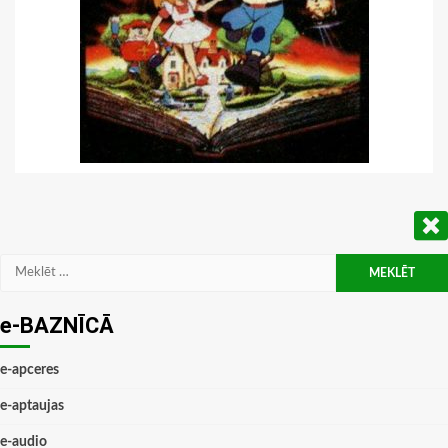
Meklēt:
e-BAZNĪCĀ
e-apceres
e-aptaujas
e-audio