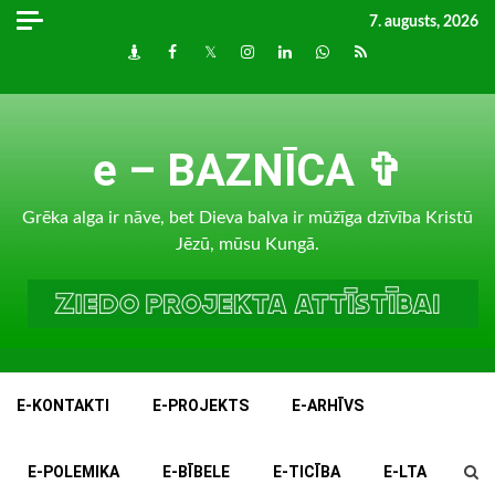
Skip
7. augusts, 2026
to
Draugiem
Facebook
Twitter
Instagram
LinkedIn
whatsapp
RSS
content
e – BAZNĪCA ✞
Grēka alga ir nāve, bet Dieva balva ir mūžīga dzīvība Kristū
Jēzū, mūsu Kungā.
E-KONTAKTI
E-PROJEKTS
E-ARHĪVS
E-POLEMIKA
E-BĪBELE
E-TICĪBA
E-LTA