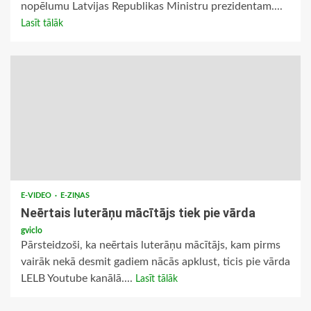
nopēlumu Latvijas Republikas Ministru prezidentam....
Lasīt tālāk
E-VIDEO
E-ZIŅAS
Neērtais luterāņu mācītājs tiek pie vārda
gviclo
Pārsteidzoši, ka neērtais luterāņu mācītājs, kam pirms
vairāk nekā desmit gadiem nācās apklust, ticis pie vārda
LELB Youtube kanālā....
Lasīt tālāk