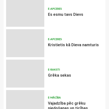
E-APCERES
Es esmu tavs Dievs
E-APCERES
Kristietis kā Dieva namturis
E-RAKSTI
Grēka sekas
E-MĀCĪBA
Vajadzība pēc grēku
piedošanas un ticības