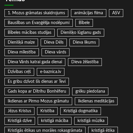
1. Mozus grāmatas skaidrojums
animācijas filma
ASV
Bauslības un Evaņģēlija noslēpumi
Bībele
Bībeles mācības studijas
Dienišķo lūgšanu gads
Dienišķā maize
Dieva Dēls
Dieva likums
Dieva mīlestība
Dieva vārds
Dieva Vārds katrai gada dienai
Dieva žēlastība
Dzīvības ceļš
e-baznica.lv
Es gribu dzīvot šīs dienas ar Tevi
Gads kopa ar Dītrihu Bonhēferu
grēku piedošana
Ikdienas ar Pirmo Mozus grāmatu
Ikdienas meditācijas
Jēzus Kristus
Kristība
Kristīgā dogmatika
Kristīgā dzīve
kristīgā mācība
kristīgā mūzika
Kristīgās ētikas un morāles rokasgrāmata
kristīgā ētika