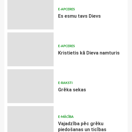
E-APCERES
Es esmu tavs Dievs
E-APCERES
Kristietis kā Dieva namturis
E-RAKSTI
Grēka sekas
E-MĀCĪBA
Vajadzība pēc grēku
piedošanas un ticības