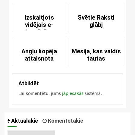
Izskaitļots
Svētie Raksti
vidējais e-
glābj
baznīcēns
Angļu kopēja
Mesija, kas valdīs
attaisnota
tautas
Atbildēt
Lai komentētu, jums
jāpiesakās
sistēmā.
Aktuālākie
Komentētākie