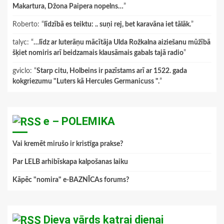
Makartura, Džona Paipera nopelns…
”
Roberto
: “
līdzībā es teiktu: .. suņi rej, bet karavāna iet tālāk.
”
talyc
: “
…līdz ar luterāņu mācītāja Ulda Rožkalna aiziešanu mūžībā
šķiet nomiris arī beidzamais klausāmais gabals tajā radio
”
gviclo
: “
Starp citu, Holbeins ir pazīstams arī ar 1522. gada
kokgriezumu "Luters kā Hercules Germanicuss ".
”
e – POLEMIKA
Vai kremēt mirušo ir kristīga prakse?
Par LELB arhibīskapa kalpošanas laiku
Kāpēc "nomira" e-BAZNĪCAs forums?
Dieva vārds katrai dienai