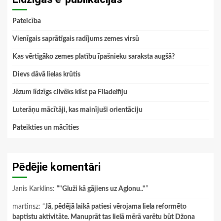
Pateicība
Vienīgais saprātīgais radījums zemes virsū
Kas vērtīgāko zemes platību īpašnieku saraksta augšā?
Dievs dāvā lielas krūtis
Jēzum līdzīgs cilvēks klīst pa Filadelfiju
Luterāņu mācītāji, kas mainījuši orientāciju
Pateikties un mācīties
Pēdējie komentāri
Janis Karklins
: “
"Gluži kā gājiens uz Aglonu.."
”
martinsz
: “
Jā, pēdējā laikā patiesi vērojama liela reformēto
baptistu aktivitāte. Manuprāt tas lielā mērā varētu būt Džona