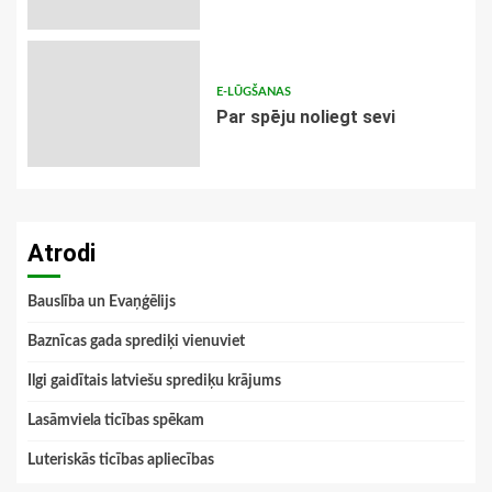
E-LŪGŠANAS
Par spēju noliegt sevi
Atrodi
Bauslība un Evaņģēlijs
Baznīcas gada sprediķi vienuviet
Ilgi gaidītais latviešu sprediķu krājums
Lasāmviela ticības spēkam
Luteriskās ticības apliecības