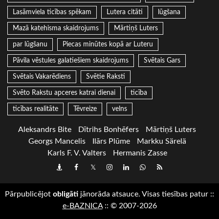
Lasāmviela ticības spēkam
Lutera citāti
lūgšana
Mazā katehisma skaidrojums
Mārtiņš Luters
par lūgšanu
Piecas minūtes kopā ar Luteru
Pāvila vēstules galatiešiem skaidrojums
Svētais Gars
Svētais Vakarēdiens
Svētie Raksti
Svēto Rakstu apceres katrai dienai
ticība
ticības realitāte
Tēvreize
velns
Aleksandrs Bite
Dītrihs Bonhēfers
Mārtiņš Luters
Georgs Mancelis
Ilārs Plūme
Markku Särelä
Karls F. V. Valters
Hermanis Zasse
Draugiem
Facebook
Twitter
Instagram
LinkedIn
whatsapp
RSS
Pārpublicējot
obligāti
jānorāda atsauce. Visas tiesības patur
::
e-BAZNICA
::
© 2007-2026