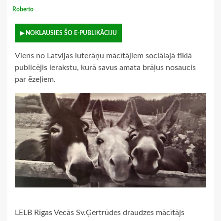
Roberto
▶ NOKLAUSIES ŠO E-PUBLIKĀCIJU
Viens no Latvijas luterāņu mācītājiem sociālajā tīklā
publicējis ierakstu, kurā savus amata brāļus nosaucis
par ēzeļiem.
LELB Rīgas Vecās Sv.Ģertrūdes draudzes mācītājs