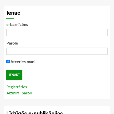
Ienāc
e-baznīcēns
Parole
Atceries mani
Reģistrēties
Aizmirsi paroli
Līdzīgās e-publikācijas