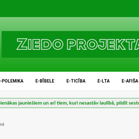
E-POLEMIKA
E-BĪBELE
E-TICĪBA
E-LTA
E-AFIŠA
ienākas jauniešiem un arī tiem, kuri nesastāv laulībā, pildīt sest
umā