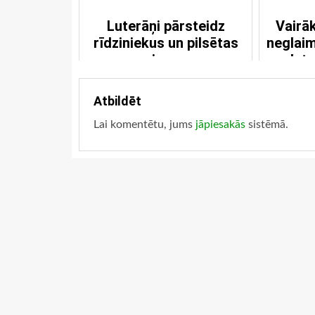
Luterāņi pārsteidz
Vairāk
rīdziniekus un pilsētas
neglaim
viesus
lut
Atbildēt
Lai komentētu, jums
jāpiesakās
sistēmā.