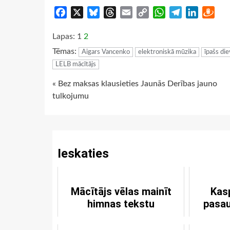
Facebook
X
Bluesky
Threads
Email
Copy
WhatsApp
Telegram
LinkedIn
Dra
Link
Lapas:
1
2
Tēmas:
Aigars Vancenko
elektroniskā mūzika
īpašs di
LELB mācītājs
Continue
« Bez maksas klausieties Jaunās Derības jauno
tulkojumu
Reading
Ieskaties
Mācītājs vēlas mainīt
Kas
himnas tekstu
pasau