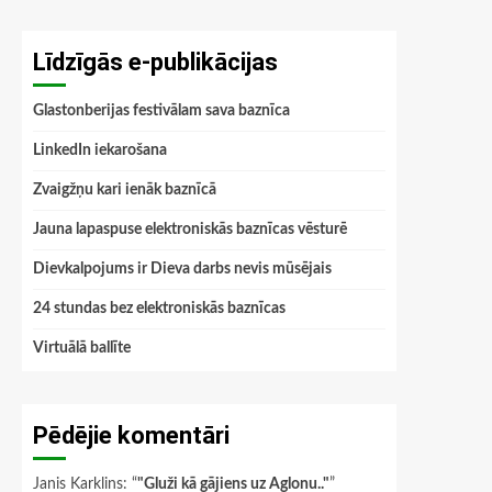
Līdzīgās e-publikācijas
Glastonberijas festivālam sava baznīca
LinkedIn iekarošana
Zvaigžņu kari ienāk baznīcā
Jauna lapaspuse elektroniskās baznīcas vēsturē
Dievkalpojums ir Dieva darbs nevis mūsējais
24 stundas bez elektroniskās baznīcas
Virtuālā ballīte
Pēdējie komentāri
Janis Karklins
: “
"Gluži kā gājiens uz Aglonu.."
”