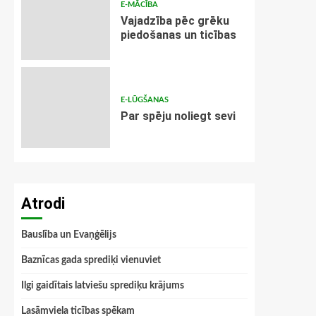
E-MĀCĪBA
Vajadzība pēc grēku
piedošanas un ticības
E-LŪGŠANAS
Par spēju noliegt sevi
Atrodi
Bauslība un Evaņģēlijs
Baznīcas gada sprediķi vienuviet
Ilgi gaidītais latviešu sprediķu krājums
Lasāmviela ticības spēkam