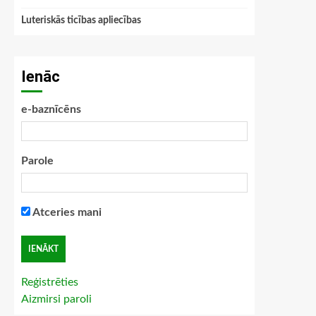
Luteriskās ticības apliecības
Ienāc
e-baznīcēns
Parole
Atceries mani
Reģistrēties
Aizmirsi paroli