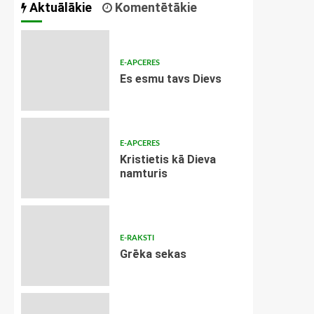
Aktuālākie
Komentētākie
E-APCERES
Es esmu tavs Dievs
E-APCERES
Kristietis kā Dieva
namturis
E-RAKSTI
Grēka sekas