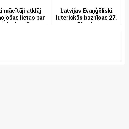
i mācītāji atklāj
Latvijas Evaņģēliski
ojošas lietas par
luteriskās baznīcas 27.
erisko baznīcu
Sinode