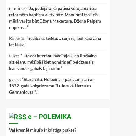
martinsz
: “
Jā, pēdējā laikā patiesi vērojama liela
reformēto baptistu aktivitāte. Manuprāt tas lielā
mērā varētu būt Džona Makartura, Džona Paipera
nopelns…
”
Roberto
: “
līdzībā es teiktu: .. suņi rej, bet karavāna
iet tālāk.
”
talyc
: “
…līdz ar luterāņu mācītāja Ulda Rožkalna
aiziešanu mūžībā šķiet nomiris arī beidzamais
klausāmais gabals tajā radio
”
gviclo
: “
Starp citu, Holbeins ir pazīstams arī ar
1522. gada kokgriezumu "Luters kā Hercules
Germanicuss ".
”
e – POLEMIKA
Vai kremēt mirušo ir kristīga prakse?