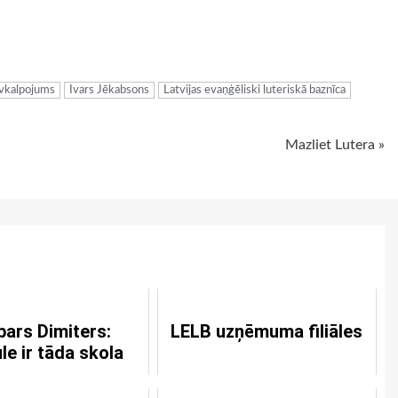
ugiem
evkalpojums
Ivars Jēkabsons
Latvijas evaņģēliski luteriskā baznīca
Mazliet Lutera »
pars Dimiters:
LELB uzņēmuma filiāles
le ir tāda skola