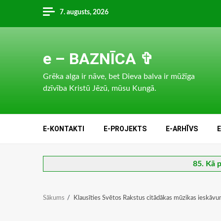
Skip
7. augusts, 2026
to
content
e – BAZNĪCA ✞
Grēka alga ir nāve, bet Dieva balva ir mūžīga
dzīvība Kristū Jēzū, mūsu Kungā.
E-KONTAKTI
E-PROJEKTS
E-ARHĪVS
85. Kā p
Sākums
Klausīties Svētos Rakstus citādākas mūzikas ieskāv