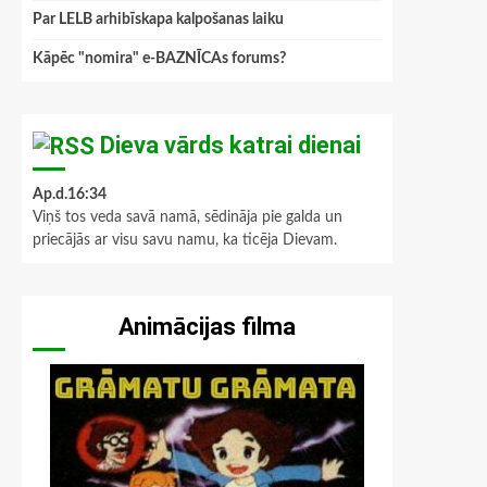
Par LELB arhibīskapa kalpošanas laiku
Kāpēc "nomira" e-BAZNĪCAs forums?
Dieva vārds katrai dienai
Ap.d.16:34
Viņš tos veda savā namā, sēdināja pie galda un
priecājās ar visu savu namu, ka ticēja Dievam.
Animācijas filma