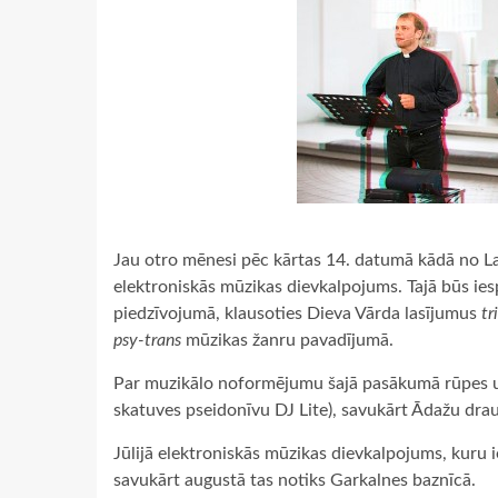
Jau otro mēnesi pēc kārtas 14. datumā kādā no Lat
elektroniskās mūzikas dievkalpojums. Tajā būs ies
piedzīvojumā, klausoties Dieva Vārda lasījumus
tr
psy-trans
mūzikas žanru pavadījumā.
Par muzikālo noformējumu šajā pasākumā rūpes u
skatuves pseidonīvu DJ Lite), savukārt Ādažu drau
Jūlijā elektroniskās mūzikas dievkalpojums, kuru 
savukārt augustā tas notiks Garkalnes baznīcā.