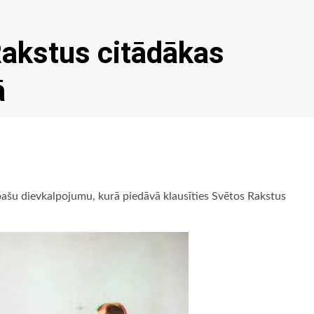
Rakstus citādākas
ā
 īpašu dievkalpojumu, kurā piedāvā klausīties Svētos Rakstus