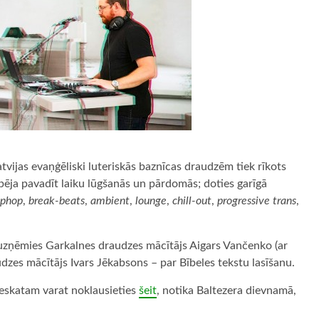
vijas evaņģēliski luteriskās baznīcas draudzēm tiek rīkots
pēja pavadīt laiku lūgšanās un pārdomās; doties garīgā
iphop
,
break-beats
,
ambient
,
lounge
,
chill-out
,
progressive trans
,
zņēmies Garkalnes draudzes mācītājs Aigars Vančenko (ar
dzes mācītājs Ivars Jēkabsons – par Bībeles tekstu lasīšanu.
ieskatam varat noklausieties
šeit
, notika Baltezera dievnamā,