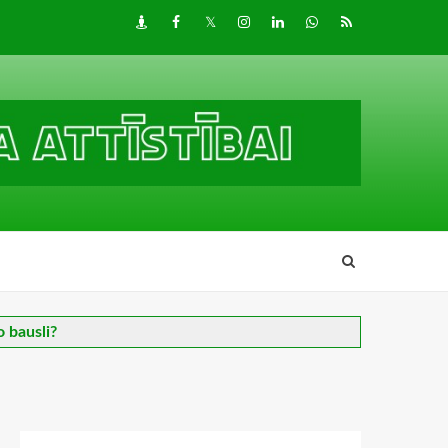
Draugiem
Facebook
Twitter
Instagram
LinkedIn
whatsapp
RSS
o bausli?