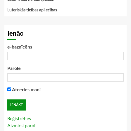
Luteriskās ticības apliecības
Ienāc
e-baznīcēns
Parole
Atceries mani
Reģistrēties
Aizmirsi paroli