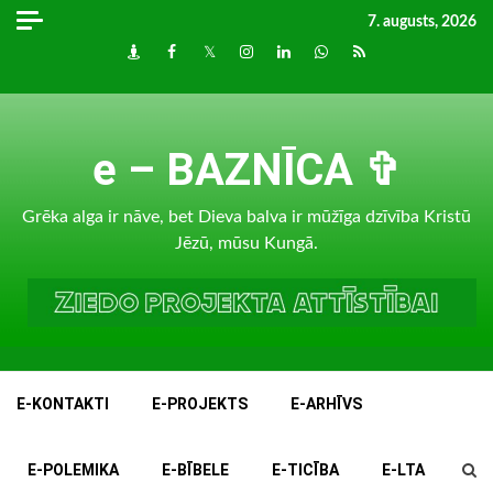
Skip
7. augusts, 2026
to
Draugiem
Facebook
Twitter
Instagram
LinkedIn
whatsapp
RSS
content
e – BAZNĪCA ✞
Grēka alga ir nāve, bet Dieva balva ir mūžīga dzīvība Kristū
Jēzū, mūsu Kungā.
E-KONTAKTI
E-PROJEKTS
E-ARHĪVS
E-POLEMIKA
E-BĪBELE
E-TICĪBA
E-LTA