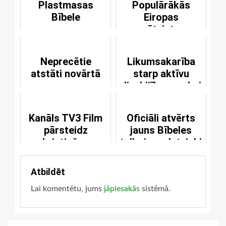
Plastmasas
Populārākās
Bībele
Eiropas
svētvietas
Neprecētie
Likumsakarība
atstāti novārtā
starp aktīvu
dievbijības praksi
un aizmāršību
Kanāls TV3 Film
Oficiāli atvērts
pārsteidz
jauns Bībeles
kristiešus
tulkojums latviski
Atbildēt
Lai komentētu, jums
jāpiesakās
sistēmā.