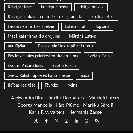
Kristīgā dzīve
kristīgā mācība
kristīgā mūzika
Kristīgās ētikas un morāles rokasgrāmata
kristīgā ētika
Lasāmviela ticības spēkam
Lutera citāti
lūgšana
Mazā katehisma skaidrojums
Mārtiņš Luters
par lūgšanu
Piecas minūtes kopā ar Luteru
Pāvila vēstules galatiešiem skaidrojums
Svētais Gars
Svētais Vakarēdiens
Svētie Raksti
Svēto Rakstu apceres katrai dienai
ticība
ticības realitāte
Tēvreize
velns
Aleksandrs Bite
Dītrihs Bonhēfers
Mārtiņš Luters
Georgs Mancelis
Ilārs Plūme
Markku Särelä
Karls F. V. Valters
Hermanis Zasse
Draugiem
Facebook
Twitter
Instagram
LinkedIn
whatsapp
RSS