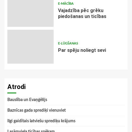
E-MĀCĪBA
Vajadzība pēc grēku
piedošanas un ticības
E-LŪGŠANAS
Par spēju noliegt sevi
Atrodi
Bauslība un Evaņģēlijs
Baznīcas gada sprediķi vienuviet
Ilgi gaidītais latviešu sprediķu krājums
Lasāmviela ticības spēkam