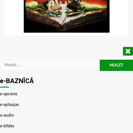
Meklēt:
e-BAZNĪCĀ
e-apceres
e-aptaujas
e-audio
e-bildes