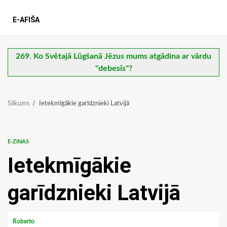
E-AFIŠA
269. Ko Svētajā Lūgšanā Jēzus mums atgādina ar vārdu
"debesīs"?
Sākums
Ietekmīgākie garīdznieki Latvijā
E-ZIŅAS
Ietekmīgākie
garīdznieki Latvijā
Roberto