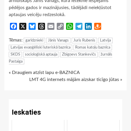
arhibīskaps Jānis Vanags, kura ietekme iespējams
pēdējos gados ir mazinājusies, tādējādi neiekļūstot
aptaujas veicēju redzeslokā.
Facebook
X
Bluesky
Threads
Email
Copy
WhatsApp
Telegram
LinkedIn
Draugiem
Link
Tēmas:
garīdznieki
Jānis Vanags
Juris Rubenis
Latvija
Latvijas evaņģēliski luteriskā baznīca
Romas katoļu baznīca
SKDS
socioloģiskā aptauja
Zbigņevs Stankevičs
žurnāls
Pastaiga
Continue
« Draugiem atzīst lapu e-BAZNICA
LMT 4G internets mājām aizskar ticīgo jūtas »
Reading
Ieskaties