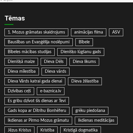
Tēmas
1. Mozus grāmatas skaidrojums
animācijas filma
ASV
Bauslības un Evaņģēlija noslēpumi
Bībele
Bībeles mācības studijas
Dienišķo lūgšanu gads
Dienišķā maize
Dieva Dēls
Dieva likums
Dieva mīlestība
Dieva vārds
Dieva Vārds katrai gada dienai
Dieva žēlastība
Dzīvības ceļš
e-baznica.lv
Es gribu dzīvot šīs dienas ar Tevi
Gads kopa ar Dītrihu Bonhēferu
grēku piedošana
Ikdienas ar Pirmo Mozus grāmatu
Ikdienas meditācijas
Jēzus Kristus
Kristība
Kristīgā dogmatika