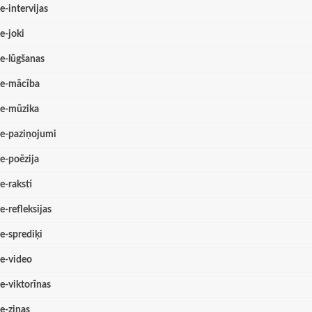
e-intervijas
e-joki
e-lūgšanas
e-mācība
e-mūzika
e-paziņojumi
e-poēzija
e-raksti
e-refleksijas
e-sprediķi
e-video
e-viktorīnas
e-ziņas