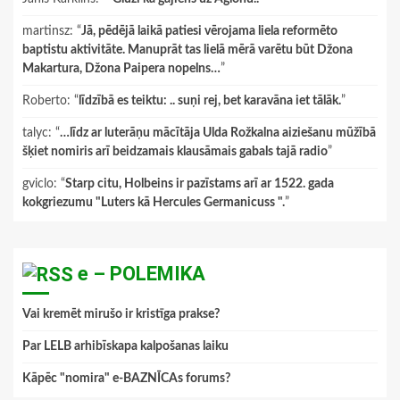
martinsz
: “
Jā, pēdējā laikā patiesi vērojama liela reformēto
baptistu aktivitāte. Manuprāt tas lielā mērā varētu būt Džona
Makartura, Džona Paipera nopelns…
”
Roberto
: “
līdzībā es teiktu: .. suņi rej, bet karavāna iet tālāk.
”
talyc
: “
…līdz ar luterāņu mācītāja Ulda Rožkalna aiziešanu mūžībā
šķiet nomiris arī beidzamais klausāmais gabals tajā radio
”
gviclo
: “
Starp citu, Holbeins ir pazīstams arī ar 1522. gada
kokgriezumu "Luters kā Hercules Germanicuss ".
”
e – POLEMIKA
Vai kremēt mirušo ir kristīga prakse?
Par LELB arhibīskapa kalpošanas laiku
Kāpēc "nomira" e-BAZNĪCAs forums?