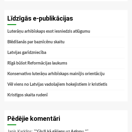
Līdzīgās e-publikācijas
Luterāņu arhibīskaps esot iesniedzis atlūgumu
Blēdīšanās par baznīcēnu skaitu
Latvijas garīdzniecība
Rīgā būšot Reformācijas laukums
Konservatīvo luterāņu arhibīskaps mainījis orientāciju
Vēl viens no Latvijas vadošajiem hokejistiem ir kristietis
Kristīgos skaita rudenī
Pēdējie komentāri
Janis Karklins
: “
"Gluži kā gājiens uz Aglonu.."
”