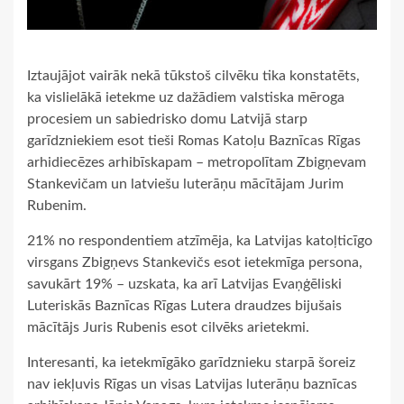
Iztaujājot vairāk nekā tūkstoš cilvēku tika konstatēts,
ka vislielākā ietekme uz dažādiem valstiska mēroga
procesiem un sabiedrisko domu Latvijā starp
garīdzniekiem esot tieši Romas Katoļu Baznīcas Rīgas
arhidiecēzes arhibīskapam – metropolītam Zbigņevam
Stankevičam un latviešu luterāņu mācītājam Jurim
Rubenim.
21% no respondentiem atzīmēja, ka Latvijas katoļticīgo
virsgans Zbigņevs Stankevičs esot ietekmīga persona,
savukārt 19% – uzskata, ka arī Latvijas Evaņģēliski
Luteriskās Baznīcas Rīgas Lutera draudzes bijušais
mācītājs Juris Rubenis esot cilvēks arietekmi.
Interesanti, ka ietekmīgāko garīdznieku starpā šoreiz
nav iekļuvis Rīgas un visas Latvijas luterāņu baznīcas