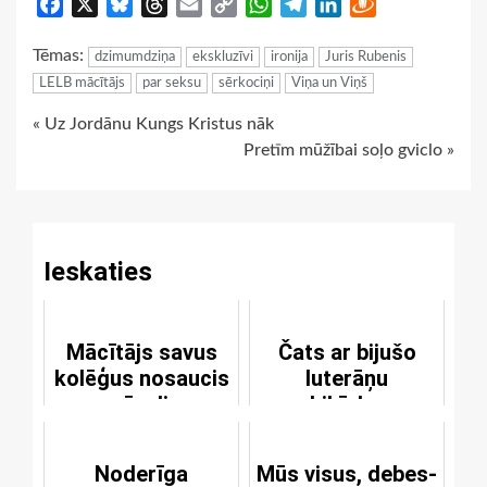
Facebook
X
Bluesky
Threads
Email
Copy
WhatsApp
Telegram
LinkedIn
Draugiem
Link
Tēmas:
dzimumdziņa
ekskluzīvi
ironija
Juris Rubenis
LELB mācītājs
par seksu
sērkociņi
Viņa un Viņš
Continue
« Uz Jordānu Kungs Kristus nāk
Pretīm mūžībai soļo gviclo »
Reading
Ieskaties
Mācītājs savus
Čats ar bijušo
kolēģus nosaucis
luterāņu
par ēzeļiem
arhibīskapu
Noderīga
Mūs visus, debes-