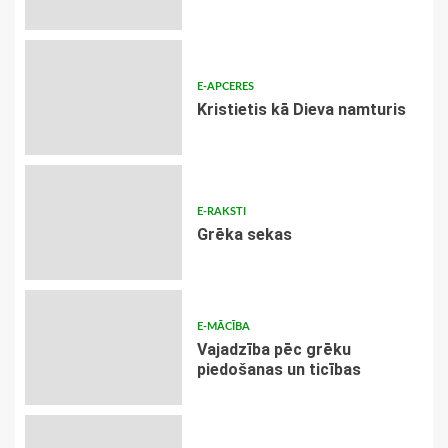
E-APCERES
Kristietis kā Dieva namturis
E-RAKSTI
Grēka sekas
E-MĀCĪBA
Vajadzība pēc grēku
piedošanas un ticības