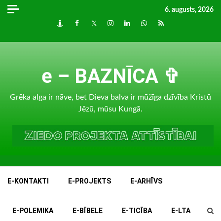
Skip
6. augusts, 2026
to
Draugiem
Facebook
Twitter
Instagram
LinkedIn
whatsapp
RSS
content
e – BAZNĪCA ✞
Grēka alga ir nāve, bet Dieva balva ir mūžīga dzīvība Kristū
Jēzū, mūsu Kungā.
E-KONTAKTI
E-PROJEKTS
E-ARHĪVS
E-POLEMIKA
E-BĪBELE
E-TICĪBA
E-LTA