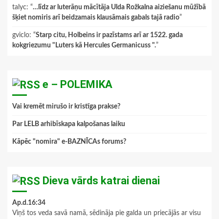
talyc
: “
…līdz ar luterāņu mācītāja Ulda Rožkalna aiziešanu mūžībā
šķiet nomiris arī beidzamais klausāmais gabals tajā radio
”
gviclo
: “
Starp citu, Holbeins ir pazīstams arī ar 1522. gada
kokgriezumu "Luters kā Hercules Germanicuss ".
”
e – POLEMIKA
Vai kremēt mirušo ir kristīga prakse?
Par LELB arhibīskapa kalpošanas laiku
Kāpēc "nomira" e-BAZNĪCAs forums?
Dieva vārds katrai dienai
Ap.d.16:34
Viņš tos veda savā namā, sēdināja pie galda un priecājās ar visu