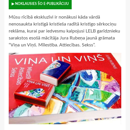
▶ NOKLAUSIES ŠO E-PUBLIKĀCIJU
Mūsu rīcībā ekskluzīvi ir nonākusi kāda vārdā
nenosaukta kristīgā kristieša radītā kristīgo sērkociņu
reklāma, kurai par iedvesmu kalpojusi LELB garīdznieku
sarakstos esošā mācītāja Jura Rubeņa jaunā grāmata
“Viņa un Viņš. Mīlestība. Attiecības. Sekss”.