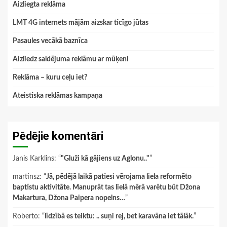
Aizliegta reklāma
LMT 4G internets mājām aizskar ticīgo jūtas
Pasaules vecākā baznīca
Aizliedz saldējuma reklāmu ar mūķeni
Reklāma – kuru ceļu iet?
Ateistiska reklāmas kampaņa
Pēdējie komentāri
Janis Karklins
: “
"Gluži kā gājiens uz Aglonu.."
”
martinsz
: “
Jā, pēdējā laikā patiesi vērojama liela reformēto
baptistu aktivitāte. Manuprāt tas lielā mērā varētu būt Džona
Makartura, Džona Paipera nopelns…
”
Roberto
: “
līdzībā es teiktu: .. suņi rej, bet karavāna iet tālāk.
”