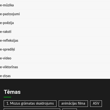
e-mūzika
e-paziņojumi
e-poēzija
e-raksti
e-refleksijas
e-sprediķi
e-video
e-viktorīnas
e-ziņas
Tēmas
1. Mozus grāmatas skaidrojums
animācijas filma
ASV