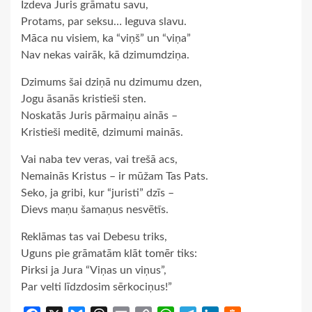
Izdeva Juris grāmatu savu,
Protams, par seksu… Ieguva slavu.
Māca nu visiem, ka “viņš” un “viņa”
Nav nekas vairāk, kā dzimumdziņa.
Dzimums šai dziņā nu dzimumu dzen,
Jogu āsanās kristieši sten.
Noskatās Juris pārmaiņu ainās –
Kristieši meditē, dzimumi mainās.
Vai naba tev veras, vai trešā acs,
Nemainās Kristus – ir mūžam Tas Pats.
Seko, ja gribi, kur “juristi” dzīs –
Dievs maņu šamaņus nesvētīs.
Reklāmas tas vai Debesu triks,
Uguns pie grāmatām klāt tomēr tiks:
Pirksi ja Jura “Viņas un viņus”,
Par velti līdzdosim sērkociņus!”