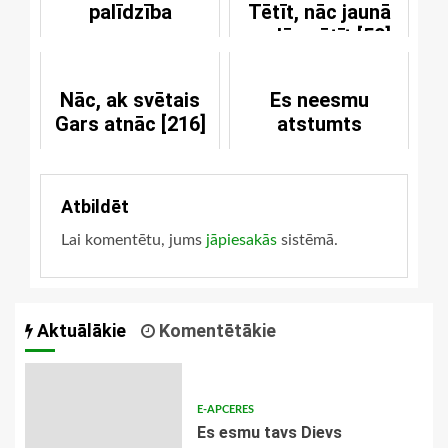
palīdzība
Tētīt, nāc jaunā
gadā svētīt [50]
Nāc, ak svētais
Es neesmu
Gars atnāc [216]
atstumts
Atbildēt
Lai komentētu, jums
jāpiesakās
sistēmā.
Aktuālākie
Komentētākie
E-APCERES
Es esmu tavs Dievs