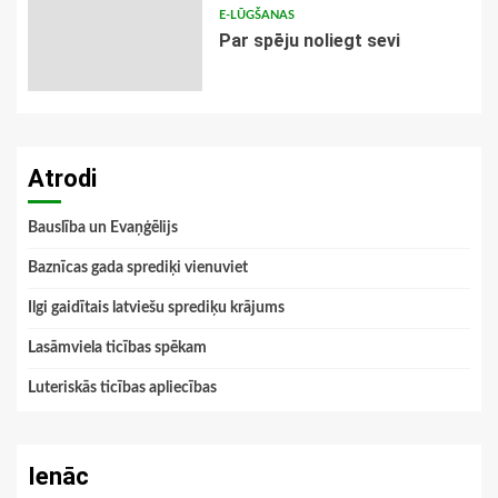
E-LŪGŠANAS
Par spēju noliegt sevi
Atrodi
Bauslība un Evaņģēlijs
Baznīcas gada sprediķi vienuviet
Ilgi gaidītais latviešu sprediķu krājums
Lasāmviela ticības spēkam
Luteriskās ticības apliecības
Ienāc