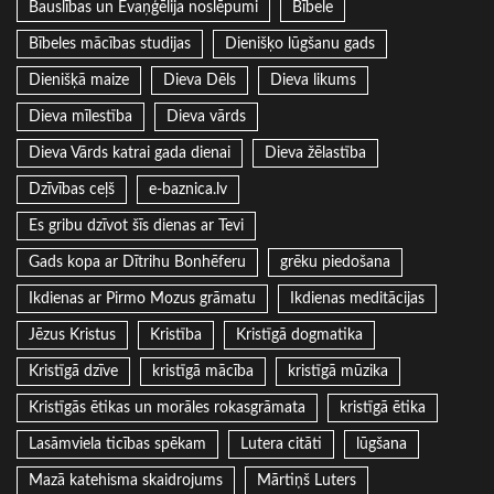
Bauslības un Evaņģēlija noslēpumi
Bībele
Bībeles mācības studijas
Dienišķo lūgšanu gads
Dienišķā maize
Dieva Dēls
Dieva likums
Dieva mīlestība
Dieva vārds
Dieva Vārds katrai gada dienai
Dieva žēlastība
Dzīvības ceļš
e-baznica.lv
Es gribu dzīvot šīs dienas ar Tevi
Gads kopa ar Dītrihu Bonhēferu
grēku piedošana
Ikdienas ar Pirmo Mozus grāmatu
Ikdienas meditācijas
Jēzus Kristus
Kristība
Kristīgā dogmatika
Kristīgā dzīve
kristīgā mācība
kristīgā mūzika
Kristīgās ētikas un morāles rokasgrāmata
kristīgā ētika
Lasāmviela ticības spēkam
Lutera citāti
lūgšana
Mazā katehisma skaidrojums
Mārtiņš Luters