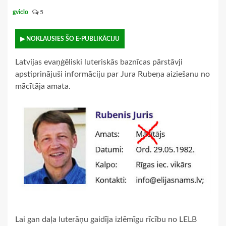
gviclo
5
▶ NOKLAUSIES ŠO E-PUBLIKĀCIJU
Latvijas evaņģēliski luteriskās baznīcas pārstāvji
apstiprinājuši informāciju par Jura Rubeņa aiziešanu no
mācītāja amata.
Lai gan daļa luterāņu gaidīja izlēmīgu rīcību no LELB