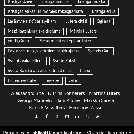
Kristīgā dzīve
kristīgā mācība
kristīgā mūzika
Kristīgās ētikas un morāles rokasgrāmata
kristīgā ētika
Lasāmviela ticības spēkam
Lutera citāti
lūgšana
Mazā katehisma skaidrojums
Mārtiņš Luters
par lūgšanu
Piecas minūtes kopā ar Luteru
Pāvila vēstules galatiešiem skaidrojums
Svētais Gars
Svētais Vakarēdiens
Svētie Raksti
Svēto Rakstu apceres katrai dienai
ticība
ticības realitāte
Tēvreize
velns
Aleksandrs Bite
Dītrihs Bonhēfers
Mārtiņš Luters
Georgs Mancelis
Ilārs Plūme
Markku Särelä
Karls F. V. Valters
Hermanis Zasse
Draugiem
Facebook
Twitter
Instagram
LinkedIn
whatsapp
RSS
Pārpublicējot
obligāti
jānorāda atsauce. Visas tiesības patur
::