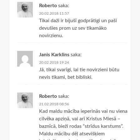
Roberto
saka:
20.02.2018 11:57
Tikai daži ir bijušī godprātīgi un paši
devušies prom uz sev tīkamāko
novirzienu.
Janis Karklins
saka:
20.02.2018 19:24
Jā, tikai svarīgi, lai tie novirzieni būtu
nevis tīkami, bet bibliski.
Roberto
saka:
21.02.2018 08:56
Kad maldu mācība ieperinās vai nu viena
cilvēka apziņā, vai arī Kristus Miesā –
baznīcā, bieži rodas “strīdus karstums”.
Maldu mācību dēļ atsevišķiem