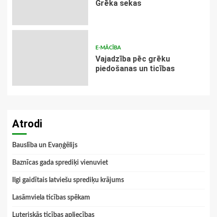
Grēka sekas
E-MĀCĪBA
Vajadzība pēc grēku
piedošanas un ticības
Atrodi
Bauslība un Evaņģēlijs
Baznīcas gada sprediķi vienuviet
Ilgi gaidītais latviešu sprediķu krājums
Lasāmviela ticības spēkam
Luteriskās ticības apliecības