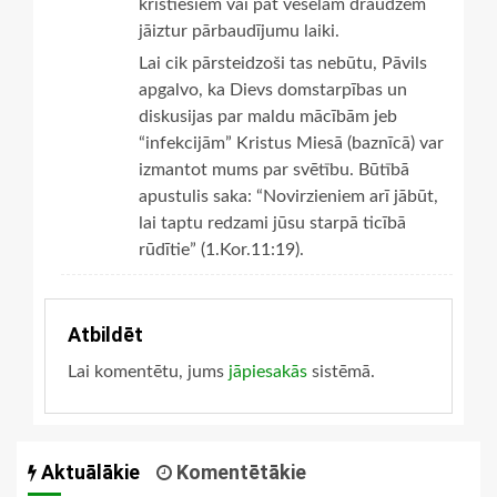
kristiešiem vai pat veselām draudzēm
jāiztur pārbaudījumu laiki.
Lai cik pārsteidzoši tas nebūtu, Pāvils
apgalvo, ka Dievs domstarpības un
diskusijas par maldu mācībām jeb
“infekcijām” Kristus Miesā (baznīcā) var
izmantot mums par svētību. Būtībā
apustulis saka: “Novirzieniem arī jābūt,
lai taptu redzami jūsu starpā ticībā
rūdītie” (1.Kor.11:19).
Atbildēt
Lai komentētu, jums
jāpiesakās
sistēmā.
Aktuālākie
Komentētākie