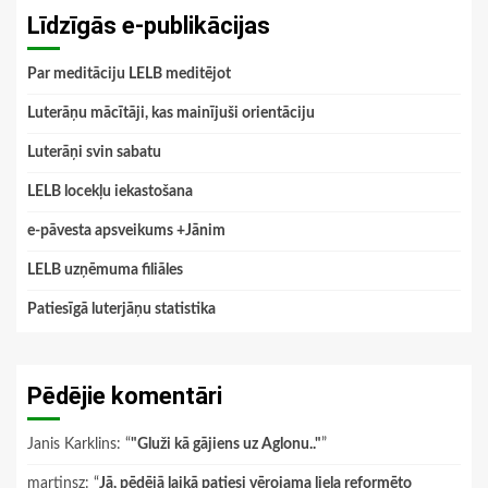
Līdzīgās e-publikācijas
Par meditāciju LELB meditējot
Luterāņu mācītāji, kas mainījuši orientāciju
Luterāņi svin sabatu
LELB locekļu iekastošana
e-pāvesta apsveikums +Jānim
LELB uzņēmuma filiāles
Patiesīgā luterjāņu statistika
Pēdējie komentāri
Janis Karklins
: “
"Gluži kā gājiens uz Aglonu.."
”
martinsz
: “
Jā, pēdējā laikā patiesi vērojama liela reformēto