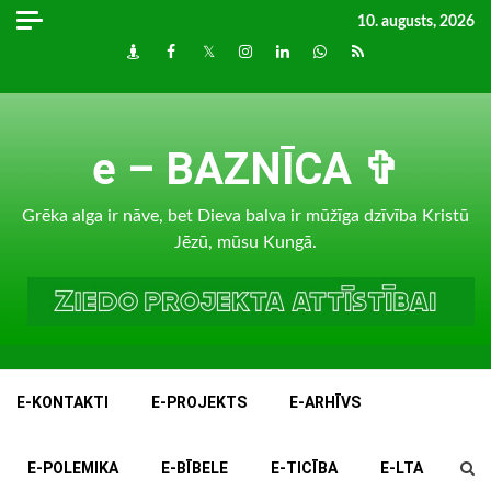
Skip
10. augusts, 2026
to
Draugiem
Facebook
Twitter
Instagram
LinkedIn
whatsapp
RSS
content
e – BAZNĪCA ✞
Grēka alga ir nāve, bet Dieva balva ir mūžīga dzīvība Kristū
Jēzū, mūsu Kungā.
E-KONTAKTI
E-PROJEKTS
E-ARHĪVS
E-POLEMIKA
E-BĪBELE
E-TICĪBA
E-LTA