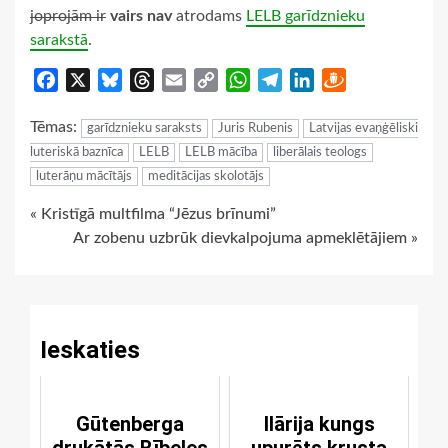
joprojām ir
vairs nav
atrodams
LELB garīdznieku
sarakstā
.
Facebook
X
Bluesky
Threads
Email
Copy
WhatsApp
Telegram
LinkedIn
Draugiem
Link
Tēmas:
garīdznieku saraksts
Juris Rubenis
Latvijas evaņģēliski
luteriskā baznīca
LELB
LELB mācība
liberālais teologs
luterāņu mācītājs
meditācijas skolotājs
Continue
« Kristīgā multfilma “Jēzus brīnumi”
Ar zobenu uzbrūk dievkalpojuma apmeklētājiem »
Reading
Ieskaties
Gūtenberga
Ilārija kungs