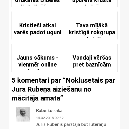
drukātās Bībeles
upurēts krusta
digitalizēšana
kalnā
Kristieši atkal
Tava mīļākā
varēs padot uguni
kristīgā rokgrupa
nav kristīga
Jauns sākums -
Vandaļi vēršas
vienmēr online
pret baznīcām
for free
5 komentāri par “
Noklusētais par
Jura Rubeņa aiziešanu no
mācītāja amata
”
Roberto
saka:
15.02.2018 09:59
Juris Rubenis pārstāja būt luterāņu