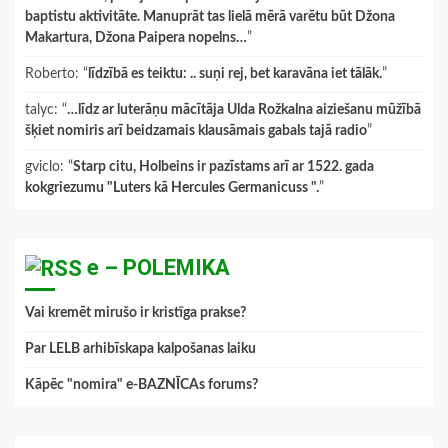
baptistu aktivitāte. Manuprāt tas lielā mērā varētu būt Džona
Makartura, Džona Paipera nopelns…
”
Roberto
: “
līdzībā es teiktu: .. suņi rej, bet karavāna iet tālāk.
”
talyc
: “
…līdz ar luterāņu mācītāja Ulda Rožkalna aiziešanu mūžībā
šķiet nomiris arī beidzamais klausāmais gabals tajā radio
”
gviclo
: “
Starp citu, Holbeins ir pazīstams arī ar 1522. gada
kokgriezumu "Luters kā Hercules Germanicuss ".
”
e – POLEMIKA
Vai kremēt mirušo ir kristīga prakse?
Par LELB arhibīskapa kalpošanas laiku
Kāpēc "nomira" e-BAZNĪCAs forums?