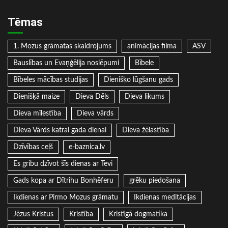
Tēmas
1. Mozus grāmatas skaidrojums
animācijas filma
ASV
Bauslības un Evaņģēlija noslēpumi
Bībele
Bībeles mācības studijas
Dienišķo lūgšanu gads
Dienišķā maize
Dieva Dēls
Dieva likums
Dieva mīlestība
Dieva vārds
Dieva Vārds katrai gada dienai
Dieva žēlastība
Dzīvības ceļš
e-baznica.lv
Es gribu dzīvot šīs dienas ar Tevi
Gads kopa ar Dītrihu Bonhēferu
grēku piedošana
Ikdienas ar Pirmo Mozus grāmatu
Ikdienas meditācijas
Jēzus Kristus
Kristība
Kristīgā dogmatika