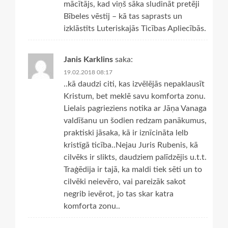
mācītājs, kad viņš sāka sludināt pretēji
Bībeles vēstij – kā tas saprasts un
izklāstīts Luteriskajās Ticības Apliecībās.
Janis Karklins
saka:
19.02.2018 08:17
..kā daudzi citi, kas izvēlējās nepaklausīt
Kristum, bet meklē savu komforta zonu.
Lielais pagrieziens notika ar Jāņa Vanaga
valdīšanu un šodien redzam panākumus,
praktiski jāsaka, kā ir iznīcināta lelb
kristīgā ticība..Nejau Juris Rubenis, kā
cilvēks ir slikts, daudziem palīdzējis u.t.t.
Traģēdija ir tajā, ka maldi tiek sēti un to
cilvēki neievēro, vai pareizāk sakot
negrib ievērot, jo tas skar katra
komforta zonu..