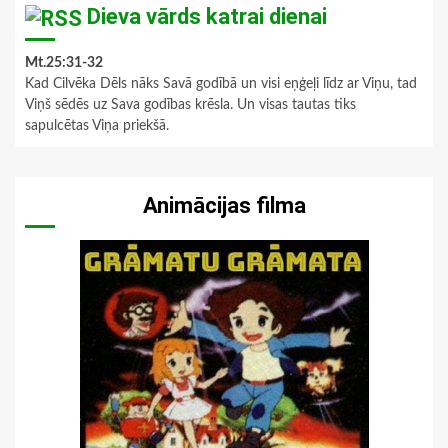
Dieva vārds katrai dienai
Mt.25:31-32
Kad Cilvēka Dēls nāks Savā godībā un visi eņģeļi līdz ar Viņu, tad
Viņš sēdēs uz Sava godības krēsla. Un visas tautas tiks
sapulcētas Viņa priekšā.
Animācijas filma