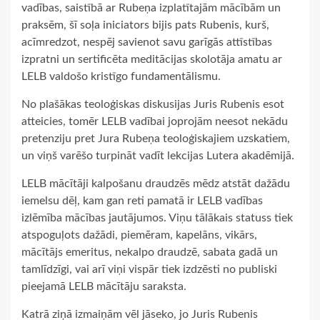
vadības, saistībā ar Rubeņa izplatītajām mācībām un
praksēm, šī soļa iniciators bijis pats Rubenis, kurš,
acīmredzot, nespēj savienot savu garīgās attīstības
izpratni un sertificēta meditācijas skolotāja amatu ar
LELB valdošo kristīgo fundamentālismu.
No plašākas teoloģiskas diskusijas Juris Rubenis esot
atteicies, tomēr LELB vadībai joprojām neesot nekādu
pretenziju pret Jura Rubeņa teoloģiskajiem uzskatiem,
un viņš varēšo turpināt vadīt lekcijas Lutera akadēmijā.
LELB mācītāji kalpošanu draudzēs mēdz atstāt dažādu
iemelsu dēļ, kam gan reti pamatā ir LELB vadības
izlēmība mācības jautājumos. Viņu tālākais statuss tiek
atspoguļots dažādi, piemēram, kapelāns, vikārs,
mācītājs emeritus, nekalpo draudzē, sabata gadā un
tamlīdzīgi, vai arī viņi vispār tiek izdzēsti no publiski
pieejamā LELB mācītāju saraksta.
Katrā ziņā izmaiņām vēl jāseko, jo Juris Rubenis