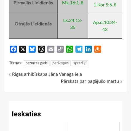
Pirmajās Lieldienās
Mk.16:1-8
1.Kor.5:6-8
Lk.24:13-
Ap.d.10:34-
Otrajās Lieldienās
35
43
Facebook
X
Bluesky
Threads
Email
Copy
WhatsApp
Telegram
LinkedIn
Draugiem
Link
Tēmas:
baznīcas gads
perikopes
sprediķi
Continue
« Rīgas arhibīskapa Jāņa Vanaga iela
Pārskats par pagājušo martu »
Reading
Ieskaties