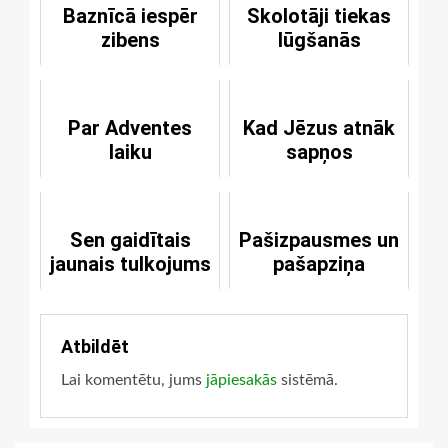
Baznīcā iespēr
Skolotāji tiekas
zibens
lūgšanās
Par Adventes
Kad Jēzus atnāk
laiku
sapņos
Sen gaidītais
Pašizpausmes un
jaunais tulkojums
pašapziņa
Atbildēt
Lai komentētu, jums
jāpiesakās
sistēmā.