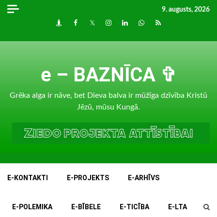
Skip
9. augusts, 2026
to
Draugiem
Facebook
Twitter
Instagram
LinkedIn
whatsapp
RSS
content
e – BAZNĪCA ✞
Grēka alga ir nāve, bet Dieva balva ir mūžīga dzīvība Kristū
Jēzū, mūsu Kungā.
E-KONTAKTI
E-PROJEKTS
E-ARHĪVS
E-POLEMIKA
E-BĪBELE
E-TICĪBA
E-LTA