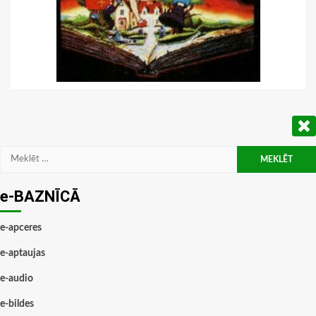
Meklēt:
e-BAZNĪCĀ
e-apceres
e-aptaujas
e-audio
e-bildes