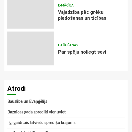
E-MĀCĪBA
Vajadzība pēc grēku
piedošanas un ticības
E-LŪGŠANAS
Par spēju noliegt sevi
Atrodi
Bauslība un Evaņģēlijs
Baznīcas gada sprediķi vienuviet
Ilgi gaidītais latviešu sprediķu krājums