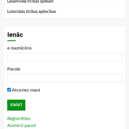
Lasāmviela ticības spēkam
Luteriskās ticības apliecības
Ienāc
e-baznīcēns
Parole
Atceries mani
Reģistrēties
Aizmirsi paroli