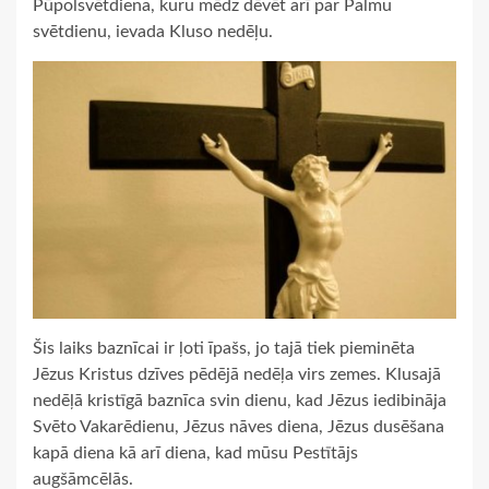
Pūpolsvētdiena, kuru mēdz dēvēt arī par Palmu
svētdienu, ievada Kluso nedēļu.
Šis laiks baznīcai ir ļoti īpašs, jo tajā tiek pieminēta
Jēzus Kristus dzīves pēdējā nedēļa virs zemes. Klusajā
nedēļā kristīgā baznīca svin dienu, kad Jēzus iedibināja
Svēto Vakarēdienu, Jēzus nāves diena, Jēzus dusēšana
kapā diena kā arī diena, kad mūsu Pestītājs
augšāmcēlās.