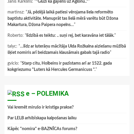
Janis Karklins
: “
"Gluži kā gājiens uz Aglonu.."
”
martinsz
: “
Jā, pēdējā laikā patiesi vērojama liela reformēto
baptistu aktivitāte. Manuprāt tas lielā mērā varētu būt Džona
Makartura, Džona Paipera nopelns…
”
Roberto
: “
līdzībā es teiktu: .. suņi rej, bet karavāna iet tālāk.
”
talyc
: “
…līdz ar luterāņu mācītāja Ulda Rožkalna aiziešanu mūžībā
šķiet nomiris arī beidzamais klausāmais gabals tajā radio
”
gviclo
: “
Starp citu, Holbeins ir pazīstams arī ar 1522. gada
kokgriezumu "Luters kā Hercules Germanicuss ".
”
e – POLEMIKA
Vai kremēt mirušo ir kristīga prakse?
Par LELB arhibīskapa kalpošanas laiku
Kāpēc "nomira" e-BAZNĪCAs forums?