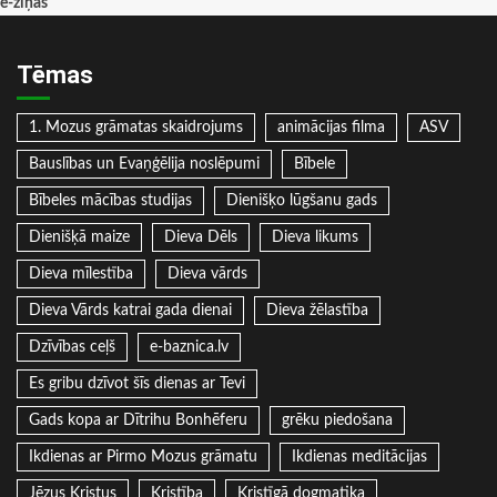
e-ziņas
Tēmas
1. Mozus grāmatas skaidrojums
animācijas filma
ASV
Bauslības un Evaņģēlija noslēpumi
Bībele
Bībeles mācības studijas
Dienišķo lūgšanu gads
Dienišķā maize
Dieva Dēls
Dieva likums
Dieva mīlestība
Dieva vārds
Dieva Vārds katrai gada dienai
Dieva žēlastība
Dzīvības ceļš
e-baznica.lv
Es gribu dzīvot šīs dienas ar Tevi
Gads kopa ar Dītrihu Bonhēferu
grēku piedošana
Ikdienas ar Pirmo Mozus grāmatu
Ikdienas meditācijas
Jēzus Kristus
Kristība
Kristīgā dogmatika