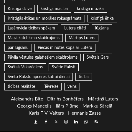
Kristīgā dzīve
kristīgā mācība
kristīgā mūzika
Kristīgās ētikas un morāles rokasgrāmata
kristīgā ētika
Lasāmviela ticības spēkam
Lutera citāti
lūgšana
Mazā katehisma skaidrojums
Mārtiņš Luters
par lūgšanu
Piecas minūtes kopā ar Luteru
Pāvila vēstules galatiešiem skaidrojums
Svētais Gars
Svētais Vakarēdiens
Svētie Raksti
Svēto Rakstu apceres katrai dienai
ticība
ticības realitāte
Tēvreize
velns
Aleksandrs Bite
Dītrihs Bonhēfers
Mārtiņš Luters
Georgs Mancelis
Ilārs Plūme
Markku Särelä
Karls F. V. Valters
Hermanis Zasse
Draugiem
Facebook
Twitter
Instagram
LinkedIn
whatsapp
RSS