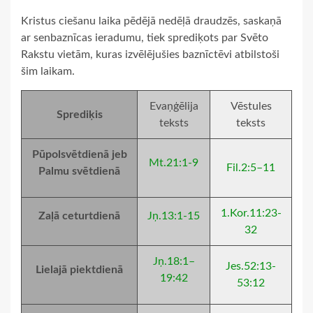
Kristus ciešanu laika pēdējā nedēļā draudzēs, saskaņā
ar senbaznīcas ieradumu, tiek sprediķots par Svēto
Rakstu vietām, kuras izvēlējušies baznīctēvi atbilstoši
šim laikam.
Evaņģēlija
Vēstules
Sprediķis
teksts
teksts
Pūpolsvētdienā jeb
Mt.21:1-9
Fil.2:5–11
Palmu svētdienā
1.Kor.11:23-
Zaļā ceturtdienā
Jņ.13:1-15
32
Jņ.18:1–
Jes.52:13-
Lielajā piektdienā
19:42
53:12