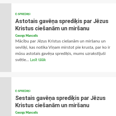
E-SPREDIĶI
Astotais gavēņa sprediķis par Jēzus
Kristus ciešanām un miršanu
Georgs Mancelis
Mācību par Jēzus Kristus ciešanām un miršanu un
sevišķi, kas notika Viņam mirstot pie krusta, par ko ir
mūsu astotais gavēņa sprediķis, mums uzrakstījuši
svētie...
Lasīt tālāk
E-SPREDIĶI
Sestais gavēņa sprediķis par Jēzus
Kristus ciešanām un miršanu
Georgs Mancelis