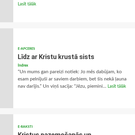
Lasīt tālāk
E-APCERES
Līdz ar Kristu krustā sists
Indrex
“Un mums gan pareizi notiek: Jo mēs dabūjam, ko
esam pelnījuši ar saviem darbiem, bet šis nekā ļauna
nav darījis.” Un viņš sacīja: “Jēzu, piemini...
Lasīt tālāk
E-RAKSTI
Kristus pazemošanās un