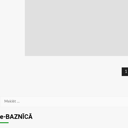
Z
1
n
Meklēt:
e-BAZNĪCĀ