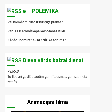
e – POLEMIKA
Vai kremēt mirušo ir kristīga prakse?
Par LELB arhibīskapa kalpošanas laiku
Kāpēc "nomira" e-BAZNĪCAs forums?
Dieva vārds katrai dienai
Ps.65:9
Tu liec arī gavilēt ļaudīm gan rītausmas, gan saulrieta
zemēs.
Animācijas filma