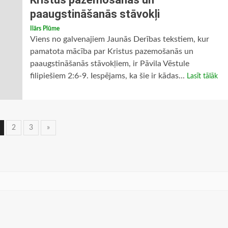
paaugstināšanās stāvokļi
Ilārs Plūme
Viens no galvenajiem Jaunās Derības tekstiem, kur
pamatota mācība par Kristus pazemošanās un
paaugstināšanās stāvokļiem, ir Pāvila Vēstule
filipiešiem 2:6-9. Iespējams, ka šie ir kādas...
Lasīt tālāk
iņu
2
3
»
avigācija