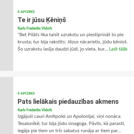
E-APCERES
Te ir jūsu Ķēniņš
Karls Frederiks Vislofs
“Bet Pilāts lika taisīt uzrakstu un piestiprināt to pie
krusta; tur bija rakstīts: Jēzus nācarietis, jūdu ķēniņš.
Šo uzrakstu lasīja daudzi jūdi, jo vieta, kur...
Lasīt tālāk
E-APCERES
Pats lielākais piedauzības akmens
Karls Frederiks Vislofs
Izgājuši cauri Amfipolei un Apolonijai, viņi nonāca
Tesalonīkē; tur bija jūdu sinagoga. Pāvils, kā parasti,
iegāja pie tiem un trīs sabatus runāja ar tiem par...