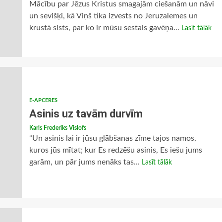
Mācību par Jēzus Kristus smagajām ciešanām un nāvi
un sevišķi, kā Viņš tika izvests no Jeruzalemes un
krustā sists, par ko ir mūsu sestais gavēņa...
Lasīt tālāk
E-APCERES
Asinis uz tavām durvīm
Karls Frederiks Vislofs
“Un asinis lai ir jūsu glābšanas zīme tajos namos,
kuros jūs mītat; kur Es redzēšu asinis, Es iešu jums
garām, un pār jums nenāks tas...
Lasīt tālāk