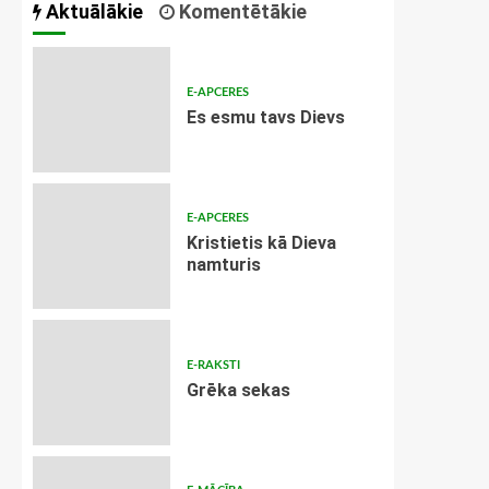
Aktuālākie
Komentētākie
E-APCERES
Es esmu tavs Dievs
E-APCERES
Kristietis kā Dieva
namturis
E-RAKSTI
Grēka sekas