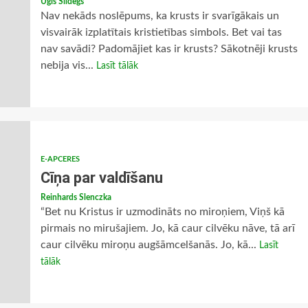
Uģis Sildegs
Nav nekāds noslēpums, ka krusts ir svarīgākais un
visvairāk izplatītais kristietības simbols. Bet vai tas
nav savādi? Padomājiet kas ir krusts? Sākotnēji krusts
nebija vis...
Lasīt tālāk
E-APCERES
Cīņa par valdīšanu
Reinhards Slenczka
“Bet nu Kristus ir uzmodināts no miroņiem, Viņš kā
pirmais no mirušajiem. Jo, kā caur cilvēku nāve, tā arī
caur cilvēku miroņu augšāmcelšanās. Jo, kā...
Lasīt
tālāk