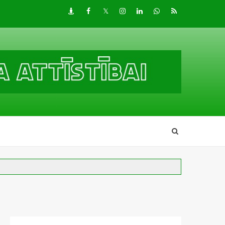
Draugiem
Facebook
Twitter
Instagram
LinkedIn
whatsapp
RSS