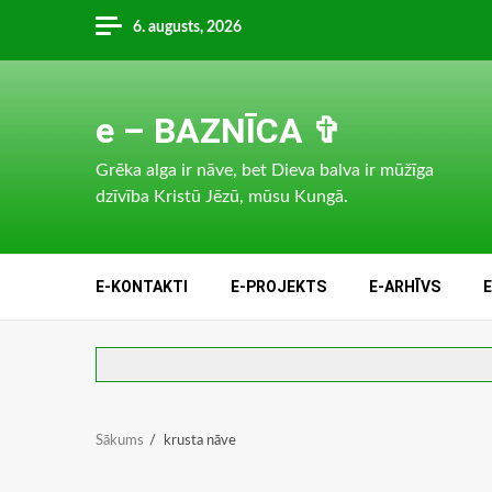
Skip
6. augusts, 2026
to
content
e – BAZNĪCA ✞
Grēka alga ir nāve, bet Dieva balva ir mūžīga
dzīvība Kristū Jēzū, mūsu Kungā.
E-KONTAKTI
E-PROJEKTS
E-ARHĪVS
Sākums
krusta nāve