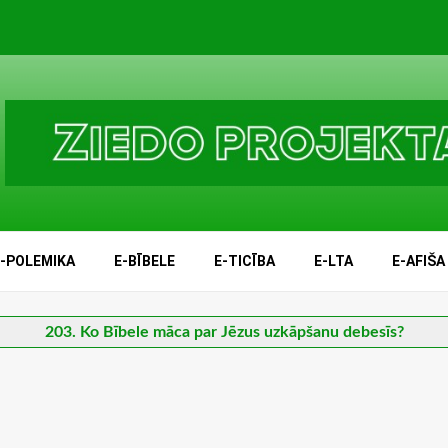
E-POLEMIKA
E-BĪBELE
E-TICĪBA
E-LTA
E-AFIŠA
203. Ko Bībele māca par Jēzus uzkāpšanu debesīs?