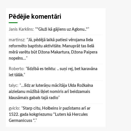
Pēdējie komentāri
Janis Karklins
: “
"Gluži kā gājiens uz Aglonu.."
”
martinsz
: “
Jā, pēdējā laikā patiesi vērojama liela
reformēto baptistu aktivitāte. Manuprāt tas lielā
mērā varētu būt Džona Makartura, Džona Paipera
nopelns…
”
Roberto
: “
līdzībā es teiktu: .. suņi rej, bet karavāna
iet tālāk.
”
talyc
: “
…līdz ar luterāņu mācītāja Ulda Rožkalna
aiziešanu mūžībā šķiet nomiris arī beidzamais
klausāmais gabals tajā radio
”
gviclo
: “
Starp citu, Holbeins ir pazīstams arī ar
1522. gada kokgriezumu "Luters kā Hercules
Germanicuss ".
”