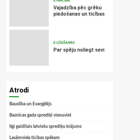
E-MĀCĪBA
Vajadzība pēc grēku
piedošanas un ticības
E-LŪGŠANAS
Par spēju noliegt sevi
Atrodi
Bauslība un Evaņģēlijs
Baznīcas gada sprediķi vienuviet
Ilgi gaidītais latviešu sprediķu krājums
Lasāmviela ticības spēkam