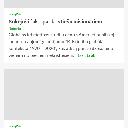
E-ZIŅAS
Šokējoši fakti par kristiešu misionāriem
Roberto
Globālās kristietības studiju centrs Amerikā publiskojis
jaunu un apjomīgu pētījumu “Kristietība globālā
kontekstā 1970 – 2020”, kas atklāj pārsteidzošu ainu –
vienam no pieciem nekristiešiem...
Lasīt tālāk
E-ZIŅAS