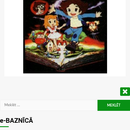
Meklēt:
e-BAZNĪCĀ