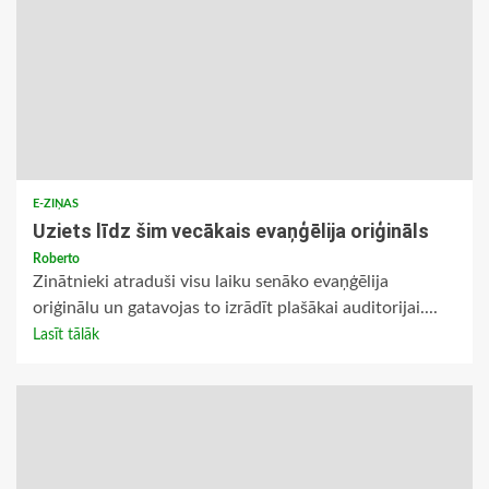
E-ZIŅAS
Uziets līdz šim vecākais evaņģēlija oriģināls
Roberto
Zinātnieki atraduši visu laiku senāko evaņģēlija
oriģinālu un gatavojas to izrādīt plašākai auditorijai....
Lasīt tālāk