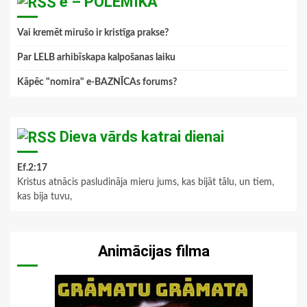
e – POLEMIKA
Vai kremēt mirušo ir kristīga prakse?
Par LELB arhibīskapa kalpošanas laiku
Kāpēc "nomira" e-BAZNĪCAs forums?
Dieva vārds katrai dienai
Ef.2:17
Kristus atnācis pasludināja mieru jums, kas bijāt tālu, un tiem,
kas bija tuvu,
Animācijas filma