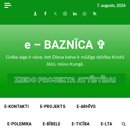
Skip
7. augusts, 2026
to
Draugiem
Facebook
Twitter
Instagram
LinkedIn
whatsapp
RSS
content
e – BAZNĪCA ✞
Grēka alga ir nāve, bet Dieva balva ir mūžīga dzīvība Kristū
Jēzū, mūsu Kungā.
E-KONTAKTI
E-PROJEKTS
E-ARHĪVS
E-POLEMIKA
E-BĪBELE
E-TICĪBA
E-LTA