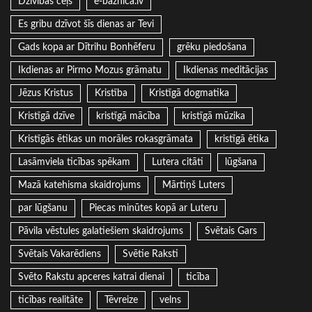
Dzīvības ceļš
e-baznica.lv
Es gribu dzīvot šīs dienas ar Tevi
Gads kopa ar Dītrihu Bonhēferu
grēku piedošana
Ikdienas ar Pirmo Mozus grāmatu
Ikdienas meditācijas
Jēzus Kristus
Kristība
Kristīgā dogmatika
Kristīgā dzīve
kristīgā mācība
kristīgā mūzika
Kristīgās ētikas un morāles rokasgrāmata
kristīgā ētika
Lasāmviela ticības spēkam
Lutera citāti
lūgšana
Mazā katehisma skaidrojums
Mārtiņš Luters
par lūgšanu
Piecas minūtes kopā ar Luteru
Pāvila vēstules galatiešiem skaidrojums
Svētais Gars
Svētais Vakarēdiens
Svētie Raksti
Svēto Rakstu apceres katrai dienai
ticība
ticības realitāte
Tēvreize
velns