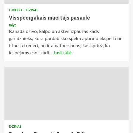
E-VIDEO
E-ZIŅAS
Visspēcīgākais mācītājs pasaulē
talyc
Kanādā dzīvo, kalpo un aktīvi izpaužas kāds
garīdznieks, kura pārdabisko spēku apbrīno eksperti un
fitnesa treneri, un ir amatpersonas, kas spriež, ka
iespējams esot kādi...
Lasīt tālāk
E-ZIŅAS