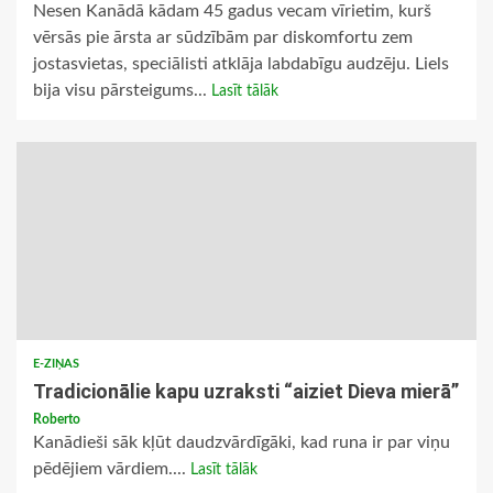
Nesen Kanādā kādam 45 gadus vecam vīrietim, kurš
vērsās pie ārsta ar sūdzībām par diskomfortu zem
jostasvietas, speciālisti atklāja labdabīgu audzēju. Liels
bija visu pārsteigums...
Lasīt tālāk
E-ZIŅAS
Tradicionālie kapu uzraksti “aiziet Dieva mierā”
Roberto
Kanādieši sāk kļūt daudzvārdīgāki, kad runa ir par viņu
pēdējiem vārdiem....
Lasīt tālāk