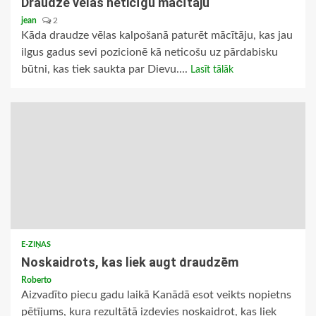
Draudze vēlas neticīgu mācītāju
jean
2
Kāda draudze vēlas kalpošanā paturēt mācītāju, kas jau
ilgus gadus sevi pozicionē kā neticošu uz pārdabisku
būtni, kas tiek saukta par Dievu....
Lasīt tālāk
E-ZIŅAS
Noskaidrots, kas liek augt draudzēm
Roberto
Aizvadīto piecu gadu laikā Kanādā esot veikts nopietns
pētījums, kura rezultātā izdevies noskaidrot, kas liek