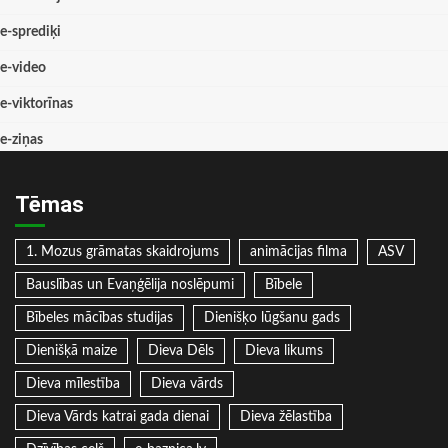
e-sprediķi
e-video
e-viktorīnas
e-ziņas
Tēmas
1. Mozus grāmatas skaidrojums
animācijas filma
ASV
Bauslības un Evaņģēlija noslēpumi
Bībele
Bībeles mācības studijas
Dienišķo lūgšanu gads
Dienišķā maize
Dieva Dēls
Dieva likums
Dieva mīlestība
Dieva vārds
Dieva Vārds katrai gada dienai
Dieva žēlastība