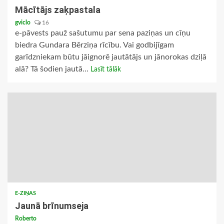
Mācītājs zaķpastala
gviclo
16
e-pāvests pauž sašutumu par sena paziņas un cīņu
biedra Gundara Bērziņa rīcību. Vai godbijīgam
garīdzniekam būtu jāignorē jautātājs un jānorokas dziļā
alā? Tā šodien jautā...
Lasīt tālāk
E-ZIŅAS
Jaunā brīnumseja
Roberto