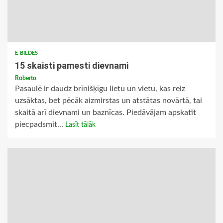
E-BILDES
15 skaisti pamesti dievnami
Roberto
Pasaulē ir daudz brīnišķīgu lietu un vietu, kas reiz
uzsāktas, bet pēcāk aizmirstas un atstātas novārtā, tai
skaitā arī dievnami un baznīcas. Piedāvājam apskatīt
piecpadsmit...
Lasīt tālāk