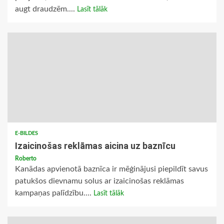
augt draudzēm....
Lasīt tālāk
E-BILDES
Izaicinošas reklāmas aicina uz baznīcu
Roberto
Kanādas apvienotā baznīca ir mēģinājusi piepildīt savus
patukšos dievnamu solus ar izaicinošas reklāmas
kampaņas palīdzību....
Lasīt tālāk