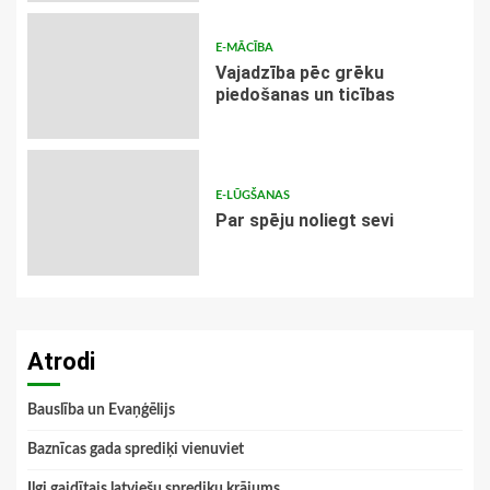
E-MĀCĪBA
Vajadzība pēc grēku
piedošanas un ticības
E-LŪGŠANAS
Par spēju noliegt sevi
Atrodi
Bauslība un Evaņģēlijs
Baznīcas gada sprediķi vienuviet
Ilgi gaidītais latviešu sprediķu krājums