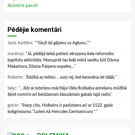
Aizmirsi paroli
Pēdējie komentāri
Janis Karklins
: “
"Gluži kā gājiens uz Aglonu.."
”
martinsz
: “
Jā, pēdējā laikā patiesi vērojama liela reformēto
baptistu aktivitāte. Manuprāt tas lielā mērā varētu būt Džona
Makartura, Džona Paipera nopelns…
”
Roberto
: “
līdzībā es teiktu: .. suņi rej, bet karavāna iet tālāk.
”
talyc
: “
…līdz ar luterāņu mācītāja Ulda Rožkalna aiziešanu mūžībā
šķiet nomiris arī beidzamais klausāmais gabals tajā radio
”
gviclo
: “
Starp citu, Holbeins ir pazīstams arī ar 1522. gada
kokgriezumu "Luters kā Hercules Germanicuss ".
”