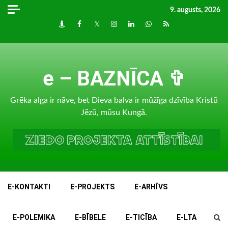
Skip
9. augusts, 2026
to
Draugiem
Facebook
Twitter
Instagram
LinkedIn
whatsapp
RSS
content
e – BAZNĪCA ✞
Grēka alga ir nāve, bet Dieva balva ir mūžīga dzīvība Kristū
Jēzū, mūsu Kungā.
E-KONTAKTI
E-PROJEKTS
E-ARHĪVS
E-POLEMIKA
E-BĪBELE
E-TICĪBA
E-LTA