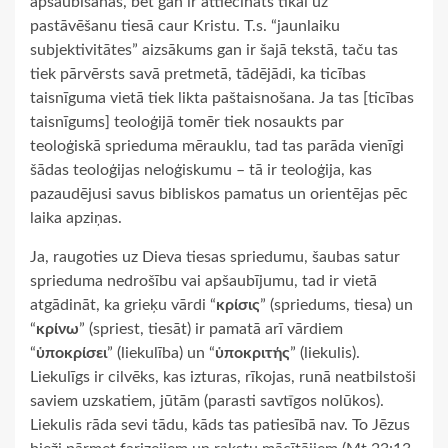
apšaubīšanas, bet gan ir attiecināts tikai uz
pastāvēšanu tiesā caur Kristu. T.s. “jaunlaiku
subjektivitātes” aizsākums gan ir šajā tekstā, taču tas
tiek pārvērsts savā pretmetā, tādējādi, ka ticības
taisnīguma vietā tiek likta paštaisnošana. Ja tas [ticības
taisnīgums] teoloģijā tomēr tiek nosaukts par
teoloģiskā sprieduma mērauklu, tad tas parāda vienīgi
šādas teoloģijas neloģiskumu – tā ir teoloģija, kas
pazaudējusi savus bibliskos pamatus un orientējas pēc
laika apziņas.
Ja, raugoties uz Dieva tiesas spriedumu, šaubas satur
sprieduma nedrošību vai apšaubījumu, tad ir vietā
atgādināt, ka grieķu vārdi “
κρίσις
” (spriedums, tiesa) un
“
κρίνω
” (spriest, tiesāt) ir pamatā arī vārdiem
“
ὑποκρίσει
” (liekulība) un “
ὑποκριτής
” (liekulis).
Liekulīgs ir cilvēks, kas izturas, rīkojas, runā neatbilstoši
saviem uzskatiem, jūtām (parasti savtīgos nolūkos).
Liekulis rāda sevi tādu, kāds tas patiesībā nav. To Jēzus