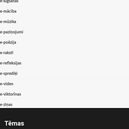
e-lūgšanas
e-mācība
e-mūzika
e-paziņojumi
e-poēzija
e-raksti
e-refleksijas
e-sprediķi
e-video
e-viktorīnas
e-ziņas
Tēmas