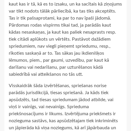
kaut kas ir tā, kā es to izsaku, un ka sacītais kā ziņojums
var tikt nodots tālāk pārliecībā, ka tas tiks akceptēts.
Tas ir tik pašsaprotami, ka par to nav īpaši jādomā.
Pārdomas rodas vispirms tikai tad, ja parādās kaut
kādas nesaskaņas, ja kaut kas paliek nesaprasts resp.
tiek citādi aplūkots un vērtēts. Pastāvot dažādiem
spriedumiem, nav viegli pieņemt spriedumu, resp.,
rīkoties saskaņā ar to. Tas sākas jau ikdienišķos
lēmumos, piem., par gaumi, uzvedību, par kaut kā
darīšanu vai nedarīšanu, par uzturēšanos kādā
sabiedrībā vai atteikšanos no tās utt.
Visskaidrāk šāda izvērtēšanas, spriešanas norise
parādās jurisdikcijā, tiesas spriešanā. Ja kāds tiek
apsūdzēts, tad tiesas spriedumam jādod atbilde, vai
viņš ir vainīgs, vai nevainīgs. Sprieduma
priekšnosacījums ir likums. Izvērtējuma priekšmets ir
nozieguma sastāvs, kas apsūdzētajam tiek inkriminēts
un jāpierāda kā viņa noziegums, kā arī jāpārbauda un