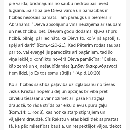
pie vārda; brīdinājums no šaubu nedrošības ieved
lūgšanā. Saistība pie Dieva vārda un pamācības ir
ticības nesošais pamats. Tam paraugs un piemērs ir
Ābrahāms: “Dieva apsolījumu viņš neuzņēma ar šaubām
un neuzticību, bet, Dievam godu dodams, kļuva stiprs
ticībā, pilnīgi pārliecināts, ka Dievs to, ko Viņš apsolījis,
spēj arī darīt” (Rom.4:20-21). Kad Pēterim rodas šaubas
par to, vai evaņģēlijs paredzēts arī pagāniem, tad šo
viņa iekšējo konfliktu novērš Dieva pamācība: “Celies,
kāp zemē un ej nešaubīdamies (
μηδὲν διακρινόμενος
)
tiem līdzi, jo Es tos esmu sūtījis!” (Ap.d.10:20)
Ko šī ticības saistība paļāvībā uz izglābšanu no tiesas
Jēzus Kristus nopelnu dēļ un apziņas brīvība pret
cilvēku tiesāšanu var nozīmēt arī pašā kristīgajā
draudzē, to rāda strīds par elku dievu upuru gaļu
(Rom.14; 1.Kor.8), kas notika starp stiprajiem un
vājajiem draudzē. Šīs Rakstu vietas bieži tiek saprastas
tā, ka pēc mīlestības baušļa, un respektējot vājos, tiekot