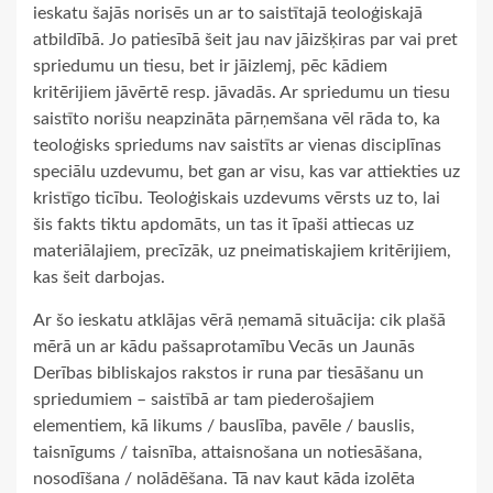
ieskatu šajās norisēs un ar to saistītajā teoloģiskajā
atbildībā. Jo patiesībā šeit jau nav jāizšķiras par vai pret
spriedumu un tiesu, bet ir jāizlemj, pēc kādiem
kritērijiem jāvērtē resp. jāvadās. Ar spriedumu un tiesu
saistīto norišu neapzināta pārņemšana vēl rāda to, ka
teoloģisks spriedums nav saistīts ar vienas disciplīnas
speciālu uzdevumu, bet gan ar visu, kas var attiekties uz
kristīgo ticību. Teoloģiskais uzdevums vērsts uz to, lai
šis fakts tiktu apdomāts, un tas it īpaši attiecas uz
materiālajiem, precīzāk, uz pneimatiskajiem kritērijiem,
kas šeit darbojas.
Ar šo ieskatu atklājas vērā ņemamā situācija: cik plašā
mērā un ar kādu pašsaprotamību Vecās un Jaunās
Derības bibliskajos rakstos ir runa par tiesāšanu un
spriedumiem – saistībā ar tam piederošajiem
elementiem, kā likums / bauslība, pavēle / bauslis,
taisnīgums / taisnība, attaisnošana un notiesāšana,
nosodīšana / nolādēšana. Tā nav kaut kāda izolēta