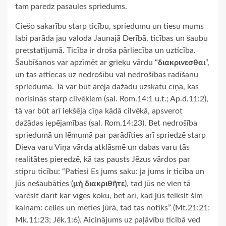
tam paredz pasaules spriedums.
Ciešo sakarību starp ticību, spriedumu un tiesu mums
labi parāda jau valoda Jaunajā Derībā, ticības un šaubu
pretstatījumā. Ticība ir droša pārliecība un uzticība.
Šaubīšanos var apzīmēt ar grieķu vārdu “
διακρινεσθαι
“,
un tas attiecas uz nedrošību vai nedrošības radīšanu
spriedumā. Tā var būt ārēja dažādu uzskatu cīņa, kas
norisinās starp cilvēkiem (sal. Rom.14:1 u.t.; Ap.d.11:2),
tā var būt arī iekšēja cīņa kādā cilvēkā, apsverot
dažādas iepējamības (sal. Rom.14:23). Bet nedrošība
spriedumā un lēmumā par parādīties arī spriedzē starp
Dieva varu Viņa vārda atklāsmē un dabas varu tās
realitātes pieredzē, kā tas pausts Jēzus vārdos par
stipru ticību: “Patiesi Es jums saku: ja jums ir ticība un
jūs nešaubāties (
μὴ διακριθῆτε
), tad jūs ne vien tā
varēsit darīt kar vīģes koku, bet arī, kad jūs teiksit šim
kalnam: celies un meties jūrā, tad tas notiks” (Mt.21:21;
Mk.11:23; Jēk.1:6). Aicinājums uz paļāvību ticībā ved