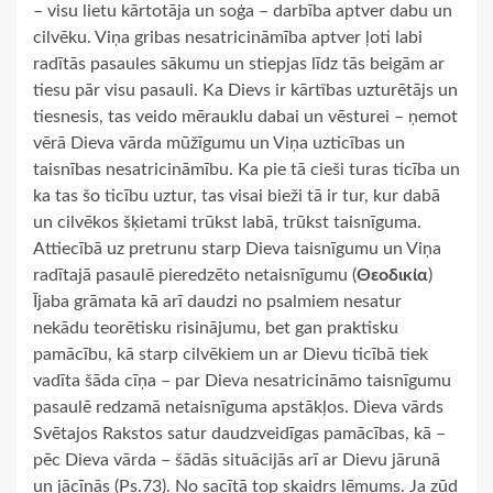
– visu lietu kārtotāja un soģa – darbība aptver dabu un
cilvēku. Viņa gribas nesatricināmība aptver ļoti labi
radītās pasaules sākumu un stiepjas līdz tās beigām ar
tiesu pār visu pasauli. Ka Dievs ir kārtības uzturētājs un
tiesnesis, tas veido mērauklu dabai un vēsturei – ņemot
vērā Dieva vārda mūžīgumu un Viņa uzticības un
taisnības nesatricināmību. Ka pie tā cieši turas ticība un
ka tas šo ticību uztur, tas visai bieži tā ir tur, kur dabā
un cilvēkos šķietami trūkst labā, trūkst taisnīguma.
Attiecībā uz pretrunu starp Dieva taisnīgumu un Viņa
radītajā pasaulē pieredzēto netaisnīgumu (
Θεοδικία
)
Ījaba grāmata kā arī daudzi no psalmiem nesatur
nekādu teorētisku risinājumu, bet gan praktisku
pamācību, kā starp cilvēkiem un ar Dievu ticībā tiek
vadīta šāda cīņa – par Dieva nesatricināmo taisnīgumu
pasaulē redzamā netaisnīguma apstākļos. Dieva vārds
Svētajos Rakstos satur daudzveidīgas pamācības, kā –
pēc Dieva vārda – šādās situācijās arī ar Dievu jārunā
un jācīnās (Ps.73). No sacītā top skaidrs lēmums. Ja zūd