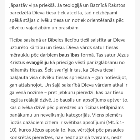
jāpastāv viņa priekšā. Ja teoloģijā un Baznīcā Rakstos
paredzētā Dieva tiesa tiek atcelta, tad neizbēgami
spēkā stājas cilvēku tiesa un notiek orientēšanās pēc
cilvēku vajadzībām un prasībām.
Ticība saskaņā ar Bībeles liecību tieši saistīta ar Dieva
uzturēto kārtību un tiesu. Dieva vārds satur tiesas
mērauklu pēc darbiem
bauslības
formā. Tas satur Jēzus
Kristus
evaņģēliju
kā priecīgo vēsti par izglābšanu no
nākamās tiesas. Šeit svarīgi ir tas, ka Dieva tiesai
pakļauta visa cilvēku tiesas spriešana – gan notiesājot,
gan attaisnojot. Un šajā sakarībā Dieva vārdam atkal ir
galvenā nozīme – pret jebkuru pieredzi, kas par tiesu
iegūta reālajā dzīvē. Jo bauslis un apsolījums aptver to,
kas cilvēka dzīvē pēc pieredzes un rīcības ietilpināms
panākumu un neveiksmju kategorijās. Viens piemērs
līdzās dažādiem citiem ir svētības apsolījumi (Mt.5:1-
10), kuros Jēzus apsola to, kas, vērtējot pēc pasaules
konkrētās pieredzes, nav nedz apziņā tverams, nedz