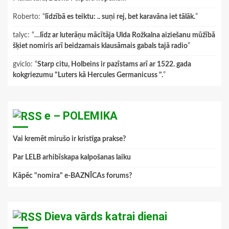
Roberto
: “
līdzībā es teiktu: .. suņi rej, bet karavāna iet tālāk.
”
talyc
: “
…līdz ar luterāņu mācītāja Ulda Rožkalna aiziešanu mūžībā
šķiet nomiris arī beidzamais klausāmais gabals tajā radio
”
gviclo
: “
Starp citu, Holbeins ir pazīstams arī ar 1522. gada
kokgriezumu "Luters kā Hercules Germanicuss ".
”
e – POLEMIKA
Vai kremēt mirušo ir kristīga prakse?
Par LELB arhibīskapa kalpošanas laiku
Kāpēc "nomira" e-BAZNĪCAs forums?
Dieva vārds katrai dienai