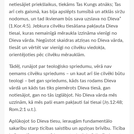
netiesājiet priekšlaikus, tiekāms Tas Kungs atnāks; Tas
arī cels gaismā, kas bija apslēpts tumsībā un atklās siržu
nodomus, un tad ikvienam būs sava uzslava no Dieva”
(1.Kor.4:5). Jebkura cilvēku tiesāšana pakļauta Dieva
tiesai, kuras nemainīgā mēraukla izzināma vienīgi no
Dieva vārda. Negūstot skaidras atziņas no Dieva vārda,
tiesāt un vērtēt var vienīgi no cilvēku viedokļa,
orientējoties pēc cilvēku mērauklām.
Tādēļ, runājot par teoloģisko spriedumu, vērā nav
ņemams cilvēku spriedums – un kaut arī šie cilvēki būtu
teologi – bet gan spriedums, kāds tas rodams Dieva
vārdā un kāds tas tiks piemērots Dieva tiesā, gan
notiesājot, gan no tās izglābjot. No Dieva vārda mēs
uzzinām, kā mēs paši esam pakļauti šai tiesai (Jņ.12:48;
Rom.2:1 u.t.).
Aplūkojot šo Dieva tiesu, ieraugām fundamentālo
sakarību starp ticības saistību un apziņas brīvību. Ticība