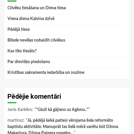
Cilvēku tiesāšana un Dieva tiesa
Viena diena Kalvina dzīvē
Pēdējā tiesa
Bībele nevēlas nobaidīt cilvēkus
Kas tiks tiesāts?
Par dievišķo piedošanu
Kristības sakramenta iedarbība un nozīme
Pēdējie komentāri
Janis Karklins
: “
"Gluži kā gājiens uz Aglonu.."
”
martinsz
: “
Jā, pēdējā laikā patiesi vērojama liela reformēto
baptistu aktivitāte. Manuprāt tas lielā mērā varētu būt Džona
Makartura, Džona Paipera nopelns…
”