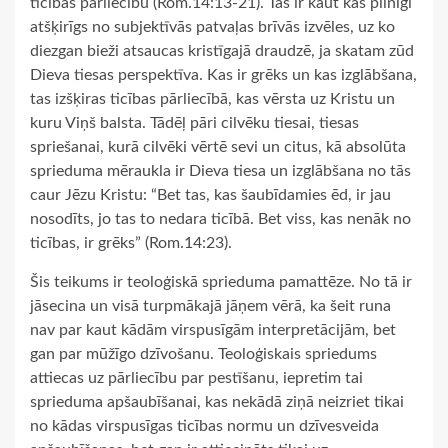
ticības pārliecību (Rom.14:13-21). Tas ir kaut kas pilnīgi
atšķirīgs no subjektīvās patvaļas brīvās izvēles, uz ko
diezgan bieži atsaucas kristīgajā draudzē, ja skatam zūd
Dieva tiesas perspektīva. Kas ir grēks un kas izglābšana,
tas izšķiras ticības pārliecībā, kas vērsta uz Kristu un
kuru Viņš balsta. Tādēļ pāri cilvēku tiesai, tiesas
spriešanai, kurā cilvēki vērtē sevi un citus, kā absolūta
sprieduma mēraukla ir Dieva tiesa un izglābšana no tās
caur Jēzu Kristu: “Bet tas, kas šaubīdamies ēd, ir jau
nosodīts, jo tas to nedara ticībā. Bet viss, kas nenāk no
ticības, ir grēks” (Rom.14:23).
Šis teikums ir teoloģiskā sprieduma pamattēze. No tā ir
jāsecina un visā turpmākajā jāņem vērā, ka šeit runa
nav par kaut kādām virspusīgām interpretācijām, bet
gan par mūžīgo dzīvošanu. Teoloģiskais spriedums
attiecas uz pārliecību par pestīšanu, iepretim tai
sprieduma apšaubīšanai, kas nekādā ziņā neizriet tikai
no kādas virspusīgas ticības normu un dzīvesveida