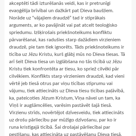
akceptēti tādi izturēšanās veidi, kas ir pretrunīgi
evaņģēlija brīvībai un dažkārt pat Dieva baušļiem.
Norāde uz “vājajiem draudzē” tad ir stiprākais
arguments, ar ko pavājināt vai pat atcelt teoloģisko
spriedumu. Izšķirošais priekšnoteikums konfliktu
pārvarēšanai, kas radušies starp dažādiem virzieniem
draudzē, pie tam tiek ignorēts. Tāds priekšnoteikums ir
ticība uz Jēzu Kristu, kurš glābj mūs no Dieva tiesas. Tā
arī šeit Dieva tiesa un izglābšana no tās ticībā uz Jēzu
Kristu tiek konfrontēta ar tiesu, ko spriež cilvēki pār
cilvēkiem. Konflikts starp virzieniem draudzē, kad vieni
vērtē jeb tiesā otrus par viņu ticības stiprumu vai
vājumu, tiek attiecināts uz Dieva tiesu ticības paļāvībā,
ka, pateicoties Jēzum Kristum, Viņa nāvei un tam, ka
Viņš ir augšāmcēlies, varēsim pastāvēt šajā tiesā.
Virzienu strīds, novērtējot dzīvesveidu, tiek attiecināts
uz drošu pārliecību par mūžīgo dzīvošanu, par ko ir
runa kristīgajā ticībā. Šai drošajai pārliecībai par
pestīšanu, kas attiecināta uz pastāvēšanu Dieva tiesā,