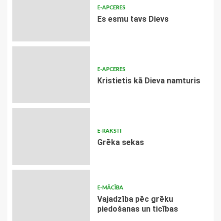
E-APCERES
Es esmu tavs Dievs
E-APCERES
Kristietis kā Dieva namturis
E-RAKSTI
Grēka sekas
E-MĀCĪBA
Vajadzība pēc grēku
piedošanas un ticības