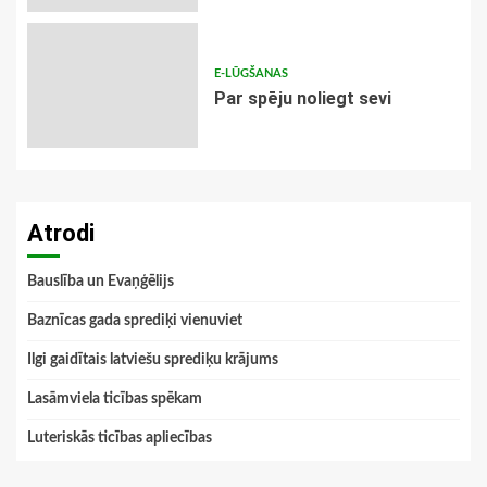
E-LŪGŠANAS
Par spēju noliegt sevi
Atrodi
Bauslība un Evaņģēlijs
Baznīcas gada sprediķi vienuviet
Ilgi gaidītais latviešu sprediķu krājums
Lasāmviela ticības spēkam
Luteriskās ticības apliecības