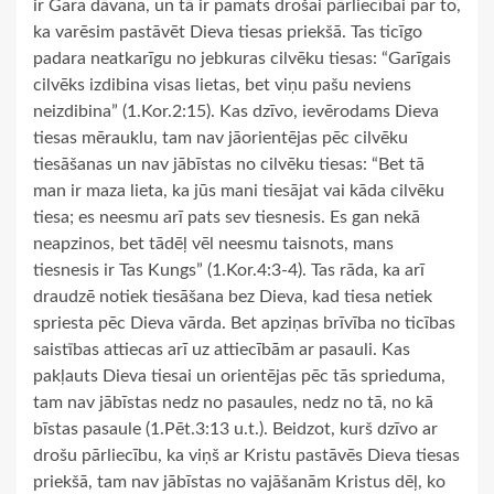
ir Gara dāvana, un tā ir pamats drošai pārliecībai par to,
ka varēsim pastāvēt Dieva tiesas priekšā. Tas ticīgo
padara neatkarīgu no jebkuras cilvēku tiesas: “Garīgais
cilvēks izdibina visas lietas, bet viņu pašu neviens
neizdibina” (1.Kor.2:15). Kas dzīvo, ievērodams Dieva
tiesas mērauklu, tam nav jāorientējas pēc cilvēku
tiesāšanas un nav jābīstas no cilvēku tiesas: “Bet tā
man ir maza lieta, ka jūs mani tiesājat vai kāda cilvēku
tiesa; es neesmu arī pats sev tiesnesis. Es gan nekā
neapzinos, bet tādēļ vēl neesmu taisnots, mans
tiesnesis ir Tas Kungs” (1.Kor.4:3-4). Tas rāda, ka arī
draudzē notiek tiesāšana bez Dieva, kad tiesa netiek
spriesta pēc Dieva vārda. Bet apziņas brīvība no ticības
saistības attiecas arī uz attiecībām ar pasauli. Kas
pakļauts Dieva tiesai un orientējas pēc tās sprieduma,
tam nav jābīstas nedz no pasaules, nedz no tā, no kā
bīstas pasaule (1.Pēt.3:13 u.t.). Beidzot, kurš dzīvo ar
drošu pārliecību, ka viņš ar Kristu pastāvēs Dieva tiesas
priekšā, tam nav jābīstas no vajāšanām Kristus dēļ, ko