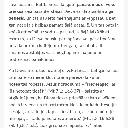
sasniedzams. Bet tā vietā, lai gūtu
panākumus cilvēku
priekšā
šajā pasaulē, stājas Dieva vārdā apsolītā
alga
debesīs
, un tas nav lēts mierinājums ar viņpasauli, bet
gan nesošais ticības pamats šajā pasaulē. Un tas pats ir
spēkā attiecībā uz sodu – pat tad, ja šajā laikā šķiet
esam tā, ka Dieva baušļu pārkāpšana vai pat atmešana
nerada nekādu kaitējumu, bet gan, taisni otrādi,
zināmos apstākļos var sniegt apmierinājumu un
nodrošināt panākumus.
Ka Dievs tiesā, tas neatceļ cilvēku tiesas, bet gan sniedz
tām pareizo mērauklu, norāda pareizo laiku un
noteiktas robežas. Jēzus norādījums – “Netiesājiet, lai
jūs netopat tiesāti” (Mt.7:1; Lk.6:37) – saistīts ar
atgādinājumu, ka Dieva tiesas priekšā visiem cilvēkiem
spēkā ir viena un tā pati mēraukla: “Jo ar kādu tiesu jūs
tiesājat, ar tādu jūs tapsit tiesāti; un, ar kādu mēru jūs
mērojat, ar tādu jums taps atmērots” (Mt.7:2; Lk.6:38;
sal. Jņ.8:7 u.t.). Līdzīgi runā arī apustulis: “Tātad