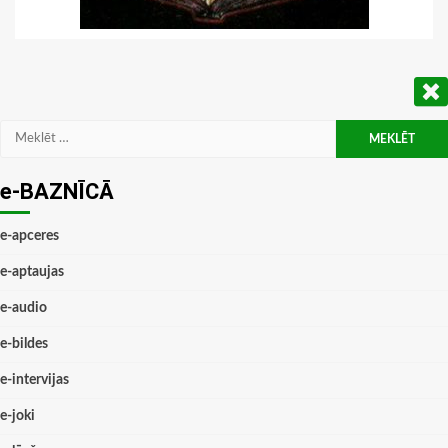
Meklēt:
e-BAZNĪCĀ
e-apceres
e-aptaujas
e-audio
e-bildes
e-intervijas
e-joki