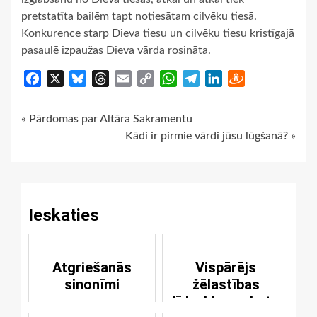
pretstatīta bailēm tapt notiesātam cilvēku tiesā.
Konkurence starp Dieva tiesu un cilvēku tiesu kristīgajā
pasaulē izpaužas Dieva vārda rosināta.
Facebook
X
Bluesky
Threads
Email
Copy
WhatsApp
Telegram
LinkedIn
Draugiem
Link
Continue
« Pārdomas par Altāra Sakramentu
Kādi ir pirmie vārdi jūsu lūgšanā? »
Reading
Ieskaties
Atgriešanās
Vispārējs
sinonīmi
žēlastības
līdzekļu apskats