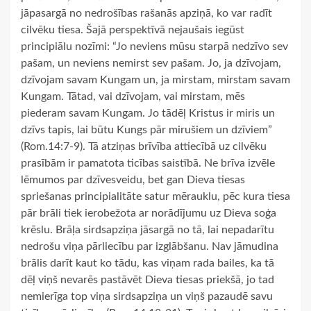
jāpasargā no nedrošības rašanās apziņā, ko var radīt
cilvēku tiesa. Šajā perspektīvā nejaušais iegūst
principiālu nozīmi: “Jo neviens mūsu starpā nedzīvo sev
pašam, un neviens nemirst sev pašam. Jo, ja dzīvojam,
dzīvojam savam Kungam un, ja mirstam, mirstam savam
Kungam. Tātad, vai dzīvojam, vai mirstam, mēs
piederam savam Kungam. Jo tādēļ Kristus ir miris un
dzīvs tapis, lai būtu Kungs pār mirušiem un dzīviem”
(Rom.14:7-9). Tā atziņas brīvība attiecībā uz cilvēku
prasībām ir pamatota ticības saistībā. Ne brīva izvēle
lēmumos par dzīvesveidu, bet gan Dieva tiesas
spriešanas principialitāte satur mērauklu, pēc kura tiesa
pār brāli tiek ierobežota ar norādījumu uz Dieva soģa
krēslu. Brāļa sirdsapziņa jāsargā no tā, lai nepadarītu
nedrošu viņa pārliecību par izglābšanu. Nav jāmudina
brālis darīt kaut ko tādu, kas viņam rada bailes, ka tā
dēļ viņš nevarēs pastāvēt Dieva tiesas priekšā, jo tad
nemierīga top viņa sirdsapziņa un viņš pazaudē savu