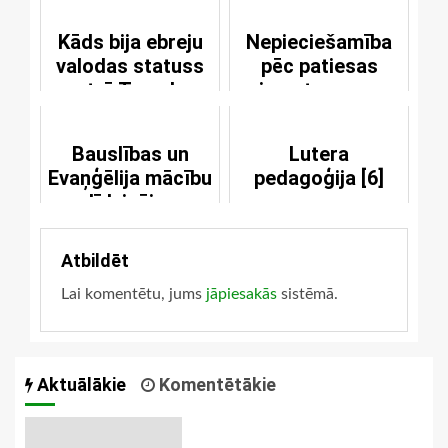
Kāds bija ebreju
Nepieciešamība
valodas statuss
pēc patiesas
otrā Tempļa
izpratnes par
laikā?
Baznīcas nozīmi
Bauslības un
Lutera
Evaņģēlija mācību
pedagoģija [6]
salīdzinājums
Atbildēt
Lai komentētu, jums
jāpiesakās
sistēmā.
Aktuālākie
Komentētākie