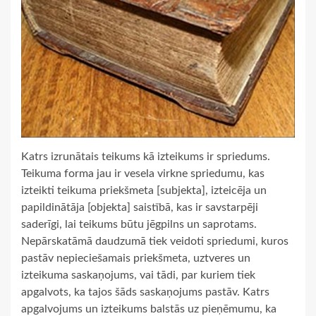
Katrs izrunātais teikums kā izteikums ir spriedums.
Teikuma forma jau ir vesela virkne spriedumu, kas
izteikti teikuma priekšmeta [subjekta], izteicēja un
papildinātāja [objekta] saistībā, kas ir savstarpēji
saderīgi, lai teikums būtu jēgpilns un saprotams.
Nepārskatāmā daudzumā tiek veidoti spriedumi, kuros
pastāv nepieciešamais priekšmeta, uztveres un
izteikuma saskaņojums, vai tādi, par kuriem tiek
apgalvots, ka tajos šāds saskaņojums pastāv. Katrs
apgalvojums un izteikums balstās uz pieņēmumu, ka