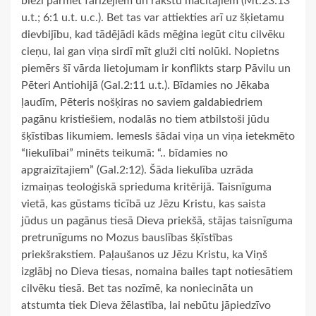
bieži pārmet farizejiem un rakstu mācītājiem (Mt.23:13
u.t.; 6:1 u.t. u.c.). Bet tas var attiekties arī uz šķietamu
dievbijību, kad tādējādi kāds mēģina iegūt citu cilvēku
cieņu, lai gan viņa sirdī mīt gluži citi nolūki. Nopietns
piemērs šī vārda lietojumam ir konflikts starp Pāvilu un
Pēteri Antiohijā (Gal.2:11 u.t.). Bīdamies no Jēkaba
ļaudīm, Pēteris nošķiras no saviem galdabiedriem
pagānu kristiešiem, nodalās no tiem atbilstoši jūdu
šķīstības likumiem. Iemesls šādai viņa un viņa ietekmēto
“liekulībai” minēts teikumā: “.. bīdamies no
apgraizītajiem” (Gal.2:12). Šāda liekulība uzrāda
izmaiņas teoloģiskā sprieduma kritērijā. Taisnīguma
vietā, kas gūstams ticībā uz Jēzu Kristu, kas saista
jūdus un pagānus tiesā Dieva priekšā, stājas taisnīguma
pretrunīgums no Mozus bauslības šķīstības
priekšrakstiem. Paļaušanos uz Jēzu Kristu, ka Viņš
izglābj no Dieva tiesas, nomaina bailes tapt notiesātiem
cilvēku tiesā. Bet tas nozīmē, ka noniecināta un
atstumta tiek Dieva žēlastība, lai nebūtu jāpiedzīvo