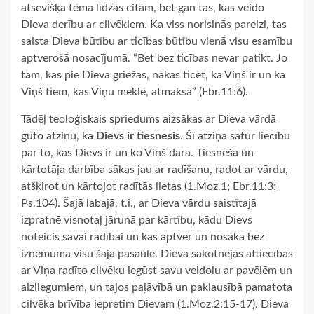
atsevišķa tēma līdzās citām, bet gan tas, kas veido
Dieva derību ar cilvēkiem. Ka viss norisinās pareizi, tas
saista Dieva būtību ar ticības būtību vienā visu esamību
aptverošā nosacījumā. “Bet bez ticības nevar patikt. Jo
tam, kas pie Dieva griežas, nākas ticēt, ka Viņš ir un ka
Viņš tiem, kas Viņu meklē, atmaksā” (Ebr.11:6).
Tādēļ teoloģiskais spriedums aizsākas ar Dieva vārdā
gūto atziņu, ka
Dievs ir tiesnesis
. Šī atziņa satur liecību
par to, kas Dievs ir un ko Viņš dara. Tiesneša un
kārtotāja darbība sākas jau ar radīšanu, radot ar vārdu,
atšķirot un kārtojot radītās lietas (1.Moz.1; Ebr.11:3;
Ps.104). Šajā labajā, t.i., ar Dieva vārdu saistītajā
izpratnē visnotaļ jārunā par kārtību, kādu Dievs
noteicis savai radībai un kas aptver un nosaka bez
izņēmuma visu šajā pasaulē. Dieva sākotnējās attiecības
ar Viņa radīto cilvēku iegūst savu veidolu ar pavēlēm un
aizliegumiem, un tajos paļāvībā un paklausībā pamatota
cilvēka brīvība iepretim Dievam (1.Moz.2:15-17). Dieva