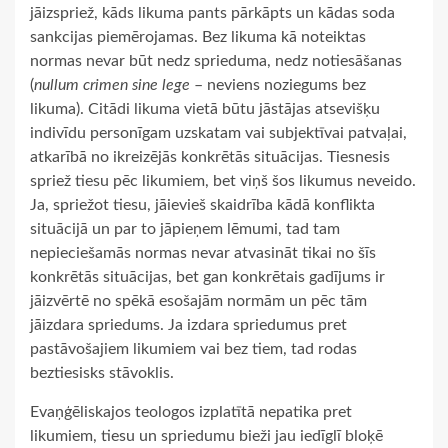
jāizspriež, kāds likuma pants pārkāpts un kādas soda
sankcijas piemērojamas. Bez likuma kā noteiktas
normas nevar būt nedz sprieduma, nedz notiesāšanas
(
nullum crimen sine lege
– neviens noziegums bez
likuma). Citādi likuma vietā būtu jāstājas atsevišķu
indivīdu personīgam uzskatam vai subjektīvai patvaļai,
atkarībā no ikreizējās konkrētās situācijas. Tiesnesis
spriež tiesu pēc likumiem, bet viņš šos likumus neveido.
Ja, spriežot tiesu, jāievieš skaidrība kādā konflikta
situācijā un par to jāpieņem lēmumi, tad tam
nepieciešamās normas nevar atvasināt tikai no šīs
konkrētās situācijas, bet gan konkrētais gadījums ir
jāizvērtē no spēkā esošajām normām un pēc tām
jāizdara spriedums. Ja izdara spriedumus pret
pastāvošajiem likumiem vai bez tiem, tad rodas
beztiesisks stāvoklis.
Evaņģēliskajos teologos izplatītā nepatika pret
likumiem, tiesu un spriedumu bieži jau iedīglī bloķē