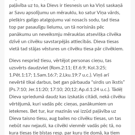
paļāvība uz to, ka Dievs ir tiesnesis un ka Viņš saskaņā
ar Savu apsolījumu un mērauklu, ko satur Viņa vārds,
piešķirs galīgo atalgojumu vai nosacīs sodu, tad tiesa
top par pasaulīgu lielumu, un tā norisinās pēc
panākumu un neveiksmju mērauklas atsevišķa cilvēka
dzīvē un cilvēku savstarpējās attiecībās. Dieva tiesas
vietā tad stājas vēstures un cilvēku tiesa pār cilvēkiem.
Dievs nespriež tiesu, vērtējot personas cieņu, tas
uzsvērts daudzviet (Rom.2:11; Ef.6:9; Kol.3:25;
1.Pēt.1:17; 1.Sam.16:7; 2.Lku.19:7 u.c.). Viņš arī
nevērtē tikai darbus, bet gan pārbauda “sirdis un īkstis”
(Ps.7:10; Jer.11:20; 17:10; 20;12; Ap.d.1:24 u.c.). Tādēļ
Dieva spriedumā daudz kas izskatās citādi, nekā cilvēku
vērtējumā, kuri vadās pēc cieņas, panākumiem un
ietekmes. Bet tur, kur mazinās vai izzūd paļāvība uz
Dieva taisno tiesu, aug bailes no cilvēku tiesas, un tas
nebūt nav nejauši, ka cilvēki vienmēr vadās pēc tā, no
kura tiesas tie bīstas resp. par kuru tie domā, ka tiem