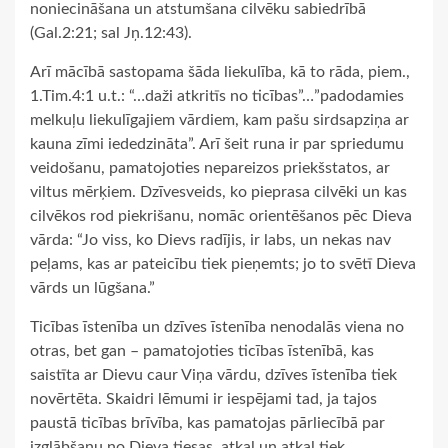
noniecināšana un atstumšana cilvēku sabiedrībā
(Gal.2:21; sal Jņ.12:43).
Arī mācībā sastopama šāda liekulība, kā to rāda, piem.,
1.Tim.4:1 u.t.: “…daži atkritīs no ticības”…”padodamies
melkuļu liekulīgajiem vārdiem, kam pašu sirdsapziņa ar
kauna zīmi iededzināta”. Arī šeit runa ir par spriedumu
veidošanu, pamatojoties nepareizos priekšstatos, ar
viltus mērķiem. Dzīvesveids, ko pieprasa cilvēki un kas
cilvēkos rod piekrišanu, nomāc orientēšanos pēc Dieva
vārda: “Jo viss, ko Dievs radījis, ir labs, un nekas nav
peļams, kas ar pateicību tiek pieņemts; jo to svētī Dieva
vārds un lūgšana.”
Ticības īstenība un dzīves īstenība nenodalās viena no
otras, bet gan – pamatojoties ticības īstenībā, kas
saistīta ar Dievu caur Viņa vārdu, dzīves īstenība tiek
novērtēta. Skaidri lēmumi ir iespējami tad, ja tajos
paustā ticības brīvība, kas pamatojas pārliecībā par
izglābšanu no Dieva tiesas, atkal un atkal tiek