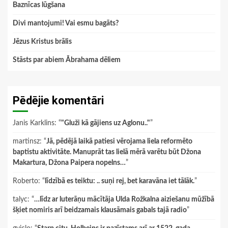
Baznīcas lūgšana
Divi mantojumi! Vai esmu bagāts?
Jēzus Kristus brālis
Stāsts par abiem Ābrahama dēliem
Pēdējie komentāri
Janis Karklins
: “
"Gluži kā gājiens uz Aglonu.."
”
martinsz
: “
Jā, pēdējā laikā patiesi vērojama liela reformēto
baptistu aktivitāte. Manuprāt tas lielā mērā varētu būt Džona
Makartura, Džona Paipera nopelns…
”
Roberto
: “
līdzībā es teiktu: .. suņi rej, bet karavāna iet tālāk.
”
talyc
: “
…līdz ar luterāņu mācītāja Ulda Rožkalna aiziešanu mūžībā
šķiet nomiris arī beidzamais klausāmais gabals tajā radio
”