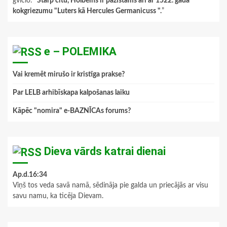
gviclo
: “
Starp citu, Holbeins ir pazīstams arī ar 1522. gada
kokgriezumu "Luters kā Hercules Germanicuss ".
”
e – POLEMIKA
Vai kremēt mirušo ir kristīga prakse?
Par LELB arhibīskapa kalpošanas laiku
Kāpēc "nomira" e-BAZNĪCAs forums?
Dieva vārds katrai dienai
Ap.d.16:34
Viņš tos veda savā namā, sēdināja pie galda un priecājās ar visu
savu namu, ka ticēja Dievam.