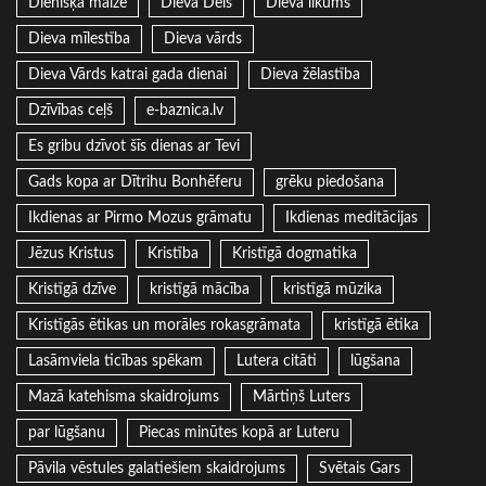
Dienišķā maize
Dieva Dēls
Dieva likums
Dieva mīlestība
Dieva vārds
Dieva Vārds katrai gada dienai
Dieva žēlastība
Dzīvības ceļš
e-baznica.lv
Es gribu dzīvot šīs dienas ar Tevi
Gads kopa ar Dītrihu Bonhēferu
grēku piedošana
Ikdienas ar Pirmo Mozus grāmatu
Ikdienas meditācijas
Jēzus Kristus
Kristība
Kristīgā dogmatika
Kristīgā dzīve
kristīgā mācība
kristīgā mūzika
Kristīgās ētikas un morāles rokasgrāmata
kristīgā ētika
Lasāmviela ticības spēkam
Lutera citāti
lūgšana
Mazā katehisma skaidrojums
Mārtiņš Luters
par lūgšanu
Piecas minūtes kopā ar Luteru
Pāvila vēstules galatiešiem skaidrojums
Svētais Gars