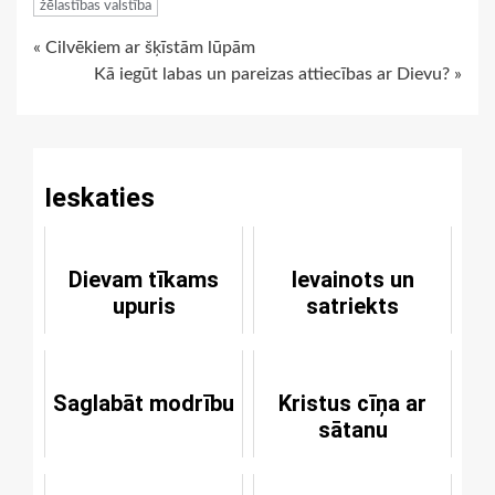
žēlastības valstība
Continue
« Cilvēkiem ar šķīstām lūpām
Kā iegūt labas un pareizas attiecības ar Dievu? »
Reading
Ieskaties
Dievam tīkams
Ievainots un
upuris
satriekts
Saglabāt modrību
Kristus cīņa ar
sātanu