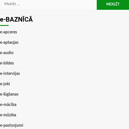
Meklēt:
e-BAZNĪCĀ
e-apceres
e-aptaujas
e-audio
e-bildes
e-intervijas
e-joki
e-lūgšanas
e-mācība
e-mūzika
e-paziņojumi