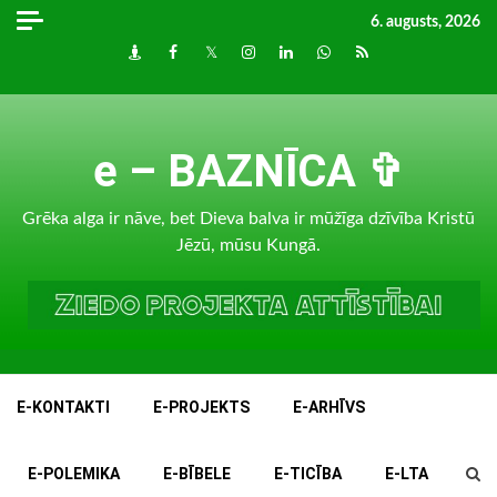
Skip
6. augusts, 2026
to
Draugiem
Facebook
Twitter
Instagram
LinkedIn
whatsapp
RSS
content
e – BAZNĪCA ✞
Grēka alga ir nāve, bet Dieva balva ir mūžīga dzīvība Kristū
Jēzū, mūsu Kungā.
E-KONTAKTI
E-PROJEKTS
E-ARHĪVS
E-POLEMIKA
E-BĪBELE
E-TICĪBA
E-LTA