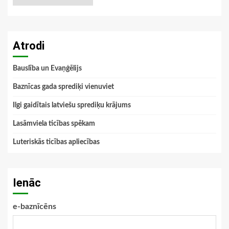
Atrodi
Bauslība un Evaņģēlijs
Baznīcas gada sprediķi vienuviet
Ilgi gaidītais latviešu sprediķu krājums
Lasāmviela ticības spēkam
Luteriskās ticības apliecības
Ienāc
e-baznīcēns