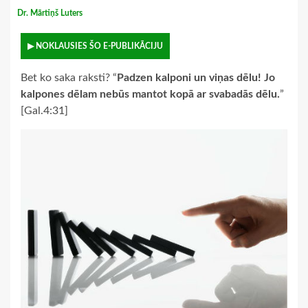
Dr. Mārtiņš Luters
▶ NOKLAUSIES ŠO E-PUBLIKĀCIJU
Bet ko saka raksti? “
Padzen kalponi un viņas dēlu! Jo
kalpones dēlam nebūs mantot kopā ar svabadās dēlu.
”
[Gal.4:31]