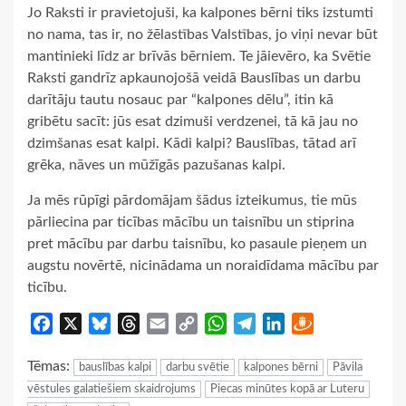
Jo Raksti ir pravietojuši, ka kalpones bērni tiks izstumti
no nama, tas ir, no žēlastības Valstības, jo viņi nevar būt
mantinieki līdz ar brīvās bērniem. Te jāievēro, ka Svētie
Raksti gandrīz apkaunojošā veidā Bauslības un darbu
darītāju tautu nosauc par “kalpones dēlu”, itin kā
gribētu sacīt: jūs esat dzimuši verdzenei, tā kā jau no
dzimšanas esat kalpi. Kādi kalpi? Bauslības, tātad arī
grēka, nāves un mūžīgās pazušanas kalpi.
Ja mēs rūpīgi pārdomājam šādus izteikumus, tie mūs
pārliecina par ticības mācību un taisnību un stiprina
pret mācību par darbu taisnību, ko pasaule pieņem un
augstu novērtē, nicinādama un noraidīdama mācību par
ticību.
Facebook
X
Bluesky
Threads
Email
Copy
WhatsApp
Telegram
LinkedIn
Draugiem
Link
Tēmas:
bauslības kalpi
darbu svētie
kalpones bērni
Pāvila
vēstules galatiešiem skaidrojums
Piecas minūtes kopā ar Luteru