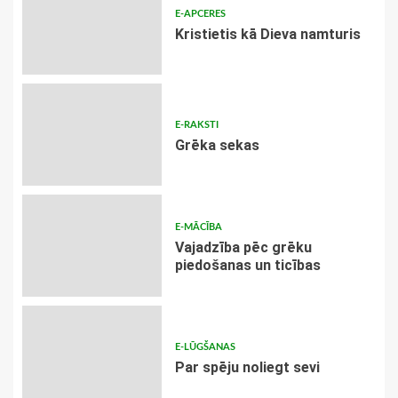
E-APCERES
Kristietis kā Dieva namturis
E-RAKSTI
Grēka sekas
E-MĀCĪBA
Vajadzība pēc grēku
piedošanas un ticības
E-LŪGŠANAS
Par spēju noliegt sevi