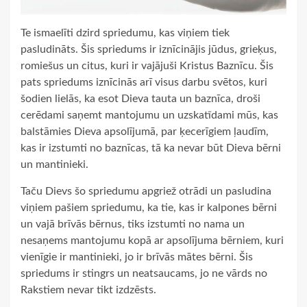
Te ismaelīti dzird spriedumu, kas viņiem tiek
pasludināts. Šis spriedums ir iznīcinājis jūdus, grieķus,
romiešus un citus, kuri ir vajājuši Kristus Baznīcu. Šis
pats spriedums iznīcinās arī visus darbu svētos, kuri
šodien lielās, ka esot Dieva tauta un baznīca, droši
cerēdami saņemt mantojumu un uzskatīdami mūs, kas
balstāmies Dieva apsolījumā, par ķecerīgiem ļaudīm,
kas ir izstumti no baznīcas, tā ka nevar būt Dieva bērni
un mantinieki.
Taču Dievs šo spriedumu apgriež otrādi un pasludina
viņiem pašiem spriedumu, ka tie, kas ir kalpones bērni
un vajā brīvās bērnus, tiks izstumti no nama un
nesaņems mantojumu kopā ar apsolījuma bērniem, kuri
vienīgie ir mantinieki, jo ir brīvās mātes bērni. Šis
spriedums ir stingrs un neatsaucams, jo ne vārds no
Rakstiem nevar tikt izdzēsts.