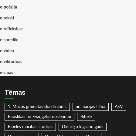
e-poēzija
e-raksti
e-refleksijas
e-sprediķi
e-video
e-viktorīnas
e-ziņas
Tēmas
1. Mozus grāmatas skaidrojums
animācijas filma
ASV
Bauslības un Evaņģēlija noslēpumi
Bībele
Bībeles mācības studijas
Dienišķo lūgšanu gads