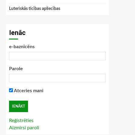
Luteriskās ticības apliecības
Ienāc
e-baznīcēns
Parole
Atceries mani
Reģistrēties
Aizmirsi paroli