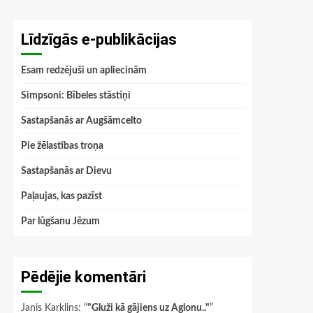
Līdzīgās e-publikācijas
Esam redzējuši un apliecinām
Simpsoni: Bībeles stāstiņi
Sastapšanās ar Augšāmcelto
Pie žēlastības troņa
Sastapšanās ar Dievu
Paļaujas, kas pazīst
Par lūgšanu Jēzum
Pēdējie komentāri
Janis Karklins
: “
"Gluži kā gājiens uz Aglonu.."
”