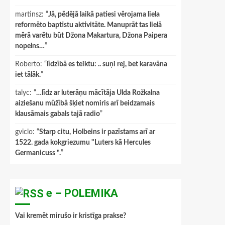
martinsz
: “
Jā, pēdējā laikā patiesi vērojama liela
reformēto baptistu aktivitāte. Manuprāt tas lielā
mērā varētu būt Džona Makartura, Džona Paipera
nopelns…
”
Roberto
: “
līdzībā es teiktu: .. suņi rej, bet karavāna
iet tālāk.
”
talyc
: “
…līdz ar luterāņu mācītāja Ulda Rožkalna
aiziešanu mūžībā šķiet nomiris arī beidzamais
klausāmais gabals tajā radio
”
gviclo
: “
Starp citu, Holbeins ir pazīstams arī ar
1522. gada kokgriezumu "Luters kā Hercules
Germanicuss ".
”
e – POLEMIKA
Vai kremēt mirušo ir kristīga prakse?