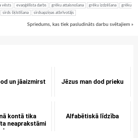
a vēsts
evaņģēlista darbs
grēku attaisnošana
grēku izdzēšana
grēku
sirds šķīstīšana
sirdsapziņas atbrīvotājs
Spriedums, kas tiek pasludināts darbu svētajiem »
od un jāaizmirst
Jēzus man dod prieku
ā kontā tika
Alfabētiskā līdzība
īta neaprakstāmi
iela summa