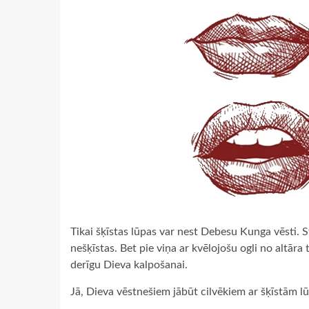
Tikai šķīstas lūpas var nest Debesu Kunga vēsti. S
nešķīstas. Bet pie viņa ar kvēlojošu ogli no altāra
derīgu Dieva kalpošanai.
Jā, Dieva vēstnešiem jābūt cilvēkiem ar šķīstām lūp