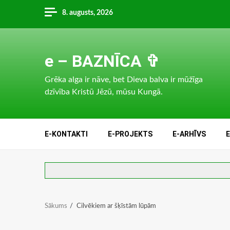
Skip
8. augusts, 2026
to
content
e – BAZNĪCA ✞
Grēka alga ir nāve, bet Dieva balva ir mūžīga
dzīvība Kristū Jēzū, mūsu Kungā.
E-KONTAKTI
E-PROJEKTS
E-ARHĪVS
Sākums
Cilvēkiem ar šķīstām lūpām