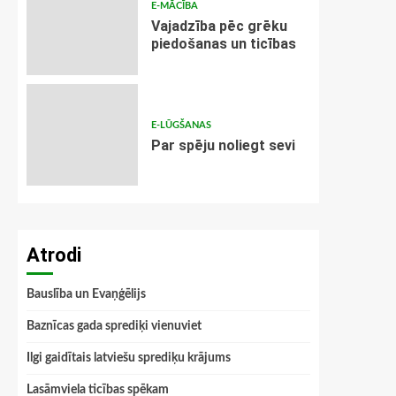
E-MĀCĪBA
Vajadzība pēc grēku
piedošanas un ticības
E-LŪGŠANAS
Par spēju noliegt sevi
Atrodi
Bauslība un Evaņģēlijs
Baznīcas gada sprediķi vienuviet
Ilgi gaidītais latviešu sprediķu krājums
Lasāmviela ticības spēkam