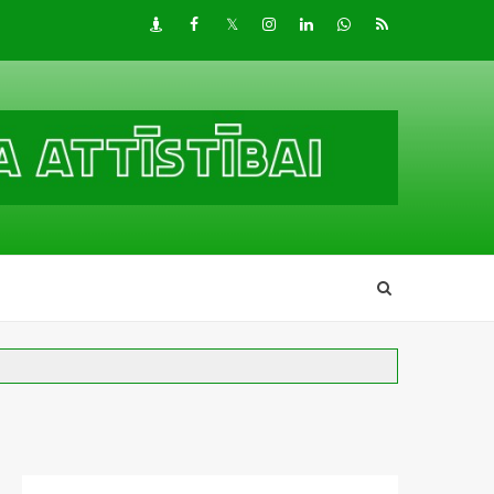
Draugiem
Facebook
Twitter
Instagram
LinkedIn
whatsapp
RSS