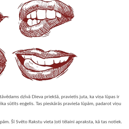
tāvēdams dzīvā Dieva priekšā, pravietis juta, ka viņa lūpas ir
 tika sūtīts eņģelis. Tas pieskārās pravieša lūpām, padarot viņu
ām. Šī Svēto Rakstu vieta ļoti tēlaini apraksta, kā tas notiek.