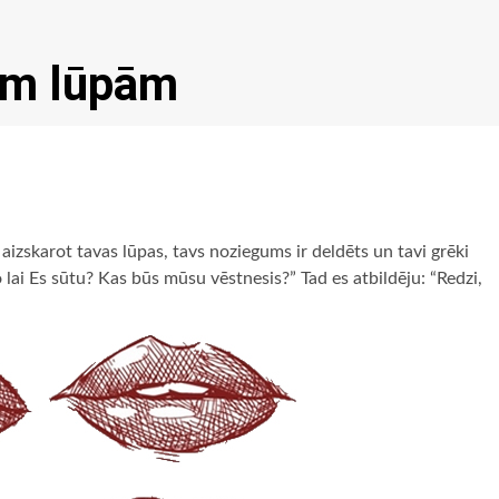
ām lūpām
 aizskarot tavas lūpas, tavs noziegums ir deldēts un tavi grēki
 lai Es sūtu? Kas būs mūsu vēstnesis?” Tad es atbildēju: “Redzi,