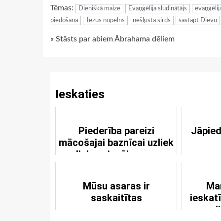
Tēmas:
Dienišķā maize
Evaņģēlija sludinātājs
evaņģēlij
piedošana
Jēzus nopelns
nešķīsta sirds
sastapt Dievu
Continue
« Stāsts par abiem Ābrahama dēliem
Reading
Ieskaties
Piederība pareizi
Jāpied
mācošajai baznīcai uzliek
lielus pienākumus
Mūsu asaras ir
Man
saskaitītas
ieskat
l