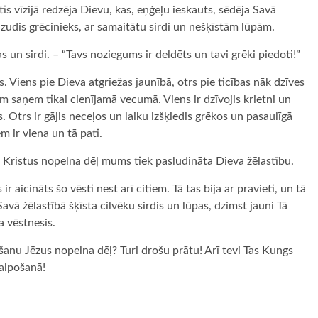
is vīzijā redzēja Dievu, kas, eņģeļu ieskauts, sēdēja Savā
pazudis grēcinieks, ar samaitātu sirdi un nešķīstām lūpām.
s un sirdi. – “Tavs noziegums ir deldēts un tavi grēki piedoti!”
 Viens pie Dieva atgriežas jaunībā, otrs pie ticības nāk dzīves
am saņem tikai cienījamā vecumā. Viens ir dzīvojis krietni un
 Otrs ir gājis neceļos un laiku izšķiedis grēkos un pasaulīgā
m ir viena un tā pati.
n Kristus nopelna dēļ mums tiek pasludināta Dieva žēlastību.
r aicināts šo vēsti nest arī citiem. Tā tas bija ar pravieti, un tā
vā žēlastībā šķīsta cilvēku sirdis un lūpas, dzimst jauni Tā
a vēstnesis.
šanu Jēzus nopelna dēļ? Turi drošu prātu! Arī tevi Tas Kungs
kalpošanā!
ugiem