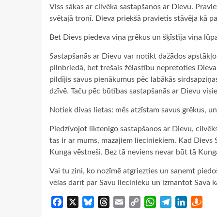
Viss sākas ar cilvēka sastapšanos ar Dievu. Praviet
svētajā tronī. Dieva priekšā pravietis stāvēja kā 
Bet Dievs piedeva viņa grēkus un šķīstīja viņa lūpa
Sastapšanās ar Dievu var notikt dažādos apstākļos.
pilnbriedā, bet trešais žēlastību nepretoties Diev
pildījis savus pienākumus pēc labākās sirdsapziņas.
dzīvē. Taču pēc būtības sastapšanās ar Dievu visie
Notiek divas lietas: mēs atzīstam savus grēkus, u
Piedzīvojot liktenīgo sastapšanos ar Dievu, cilvēks i
tas ir ar mums, mazajiem lieciniekiem. Kad Dievs Sa
Kunga vēstneši. Bez tā neviens nevar būt tā Kung
Vai tu zini, ko nozīmē atgriezties un saņemt piedo
vēlas darīt par Savu liecinieku un izmantot Savā 
Facebook
X
Bluesky
Threads
Email
Copy
WhatsApp
Telegram
LinkedIn
Dra
Link