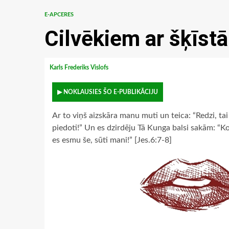
E-APCERES
Cilvēkiem ar šķīst
Karls Frederiks Vislofs
▶ NOKLAUSIES ŠO E-PUBLIKĀCIJU
Ar to viņš aizskāra manu muti un teica: “Redzi, tai
piedoti!” Un es dzirdēju Tā Kunga balsi sakām: “Ko
es esmu še, sūti mani!” [Jes.6:7-8]