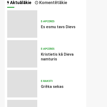
Aktuālākie
Komentētākie
E-APCERES
Es esmu tavs Dievs
E-APCERES
Kristietis kā Dieva
namturis
E-RAKSTI
Grēka sekas