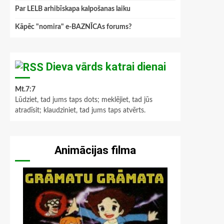
Par LELB arhibīskapa kalpošanas laiku
Kāpēc "nomira" e-BAZNĪCAs forums?
Dieva vārds katrai dienai
Mt.7:7
Lūdziet, tad jums taps dots; meklējiet, tad jūs
atradīsit; klaudziniet, tad jums taps atvērts.
Animācijas filma