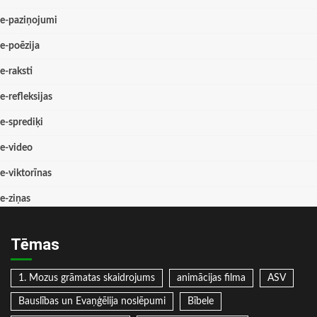
e-paziņojumi
e-poēzija
e-raksti
e-refleksijas
e-sprediķi
e-video
e-viktorīnas
e-ziņas
Tēmas
1. Mozus grāmatas skaidrojums
animācijas filma
ASV
Bauslības un Evaņģēlija noslēpumi
Bībele