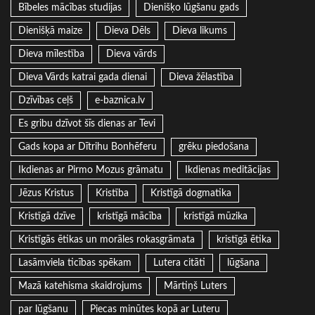
Bībeles mācības studijas
Dienišķo lūgšanu gads
Dienišķā maize
Dieva Dēls
Dieva likums
Dieva mīlestība
Dieva vārds
Dieva Vārds katrai gada dienai
Dieva žēlastība
Dzīvības ceļš
e-baznica.lv
Es gribu dzīvot šīs dienas ar Tevi
Gads kopa ar Dītrihu Bonhēferu
grēku piedošana
Ikdienas ar Pirmo Mozus grāmatu
Ikdienas meditācijas
Jēzus Kristus
Kristība
Kristīgā dogmatika
Kristīgā dzīve
kristīgā mācība
kristīgā mūzika
Kristīgās ētikas un morāles rokasgrāmata
kristīgā ētika
Lasāmviela ticības spēkam
Lutera citāti
lūgšana
Mazā katehisma skaidrojums
Mārtiņš Luters
par lūgšanu
Piecas minūtes kopā ar Luteru