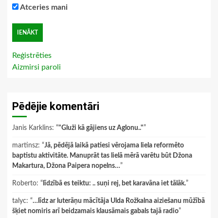
Atceries mani
Reģistrēties
Aizmirsi paroli
Pēdējie komentāri
Janis Karklins
: “
"Gluži kā gājiens uz Aglonu.."
”
martinsz
: “
Jā, pēdējā laikā patiesi vērojama liela reformēto
baptistu aktivitāte. Manuprāt tas lielā mērā varētu būt Džona
Makartura, Džona Paipera nopelns…
”
Roberto
: “
līdzībā es teiktu: .. suņi rej, bet karavāna iet tālāk.
”
talyc
: “
…līdz ar luterāņu mācītāja Ulda Rožkalna aiziešanu mūžībā
šķiet nomiris arī beidzamais klausāmais gabals tajā radio
”