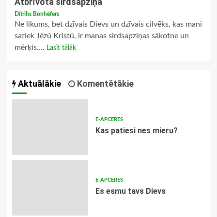
Atbrīvotā sirdsapziņa
Dītrihs Bonhēfers
Ne likums, bet dzīvais Dievs un dzīvais cilvēks, kas mani
satiek Jēzū Kristū, ir manas sirdsapziņas sākotne un
mērķis....
Lasīt tālāk
Aktuālākie
Komentētākie
E-APCERES
​Kas patiesi nes mieru?
E-APCERES
Es esmu tavs Dievs