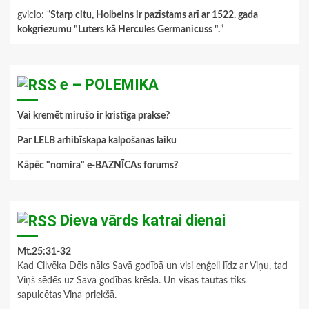
gviclo
: “
Starp citu, Holbeins ir pazīstams arī ar 1522. gada
kokgriezumu "Luters kā Hercules Germanicuss ".
”
e – POLEMIKA
Vai kremēt mirušo ir kristīga prakse?
Par LELB arhibīskapa kalpošanas laiku
Kāpēc "nomira" e-BAZNĪCAs forums?
Dieva vārds katrai dienai
Mt.25:31-32
Kad Cilvēka Dēls nāks Savā godībā un visi eņģeļi līdz ar Viņu, tad
Viņš sēdēs uz Sava godības krēsla. Un visas tautas tiks
sapulcētas Viņa priekšā.