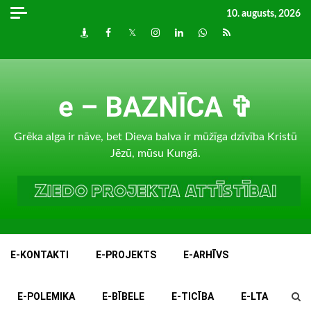
Skip
10. augusts, 2026
to
Draugiem
Facebook
Twitter
Instagram
LinkedIn
whatsapp
RSS
content
e – BAZNĪCA ✞
Grēka alga ir nāve, bet Dieva balva ir mūžīga dzīvība Kristū
Jēzū, mūsu Kungā.
E-KONTAKTI
E-PROJEKTS
E-ARHĪVS
E-POLEMIKA
E-BĪBELE
E-TICĪBA
E-LTA