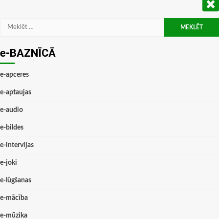
Meklēt:
e-BAZNĪCĀ
e-apceres
e-aptaujas
e-audio
e-bildes
e-intervijas
e-joki
e-lūgšanas
e-mācība
e-mūzika