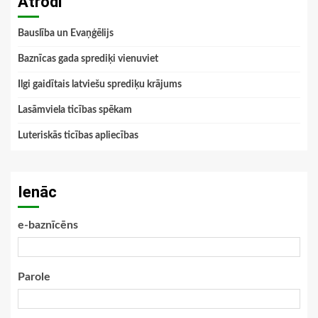
Atrodi
Bauslība un Evaņģēlijs
Baznīcas gada sprediķi vienuviet
Ilgi gaidītais latviešu sprediķu krājums
Lasāmviela ticības spēkam
Luteriskās ticības apliecības
Ienāc
e-baznīcēns
Parole