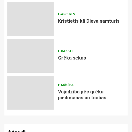
E-APCERES
Kristietis kā Dieva namturis
E-RAKSTI
Grēka sekas
E-MĀCĪBA
Vajadzība pēc grēku
piedošanas un ticības