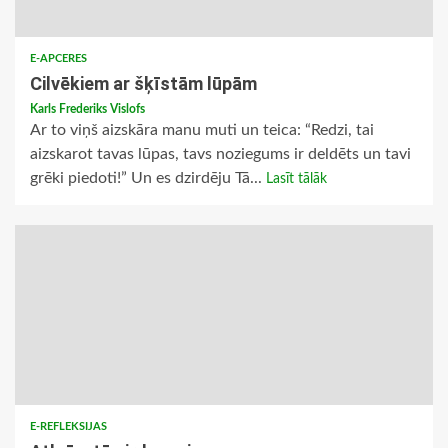
E-APCERES
Cilvēkiem ar šķīstām lūpām
Karls Frederiks Vislofs
Ar to viņš aizskāra manu muti un teica: “Redzi, tai
aizskarot tavas lūpas, tavs noziegums ir deldēts un tavi
grēki piedoti!” Un es dzirdēju Tā...
Lasīt tālāk
E-REFLEKSIJAS