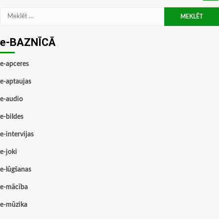
Meklēt:
e-BAZNĪCĀ
e-apceres
e-aptaujas
e-audio
e-bildes
e-intervijas
e-joki
e-lūgšanas
e-mācība
e-mūzika