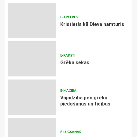
E-APCERES
Kristietis kā Dieva namturis
E-RAKSTI
Grēka sekas
E-MĀCĪBA
Vajadzība pēc grēku
piedošanas un ticības
E-LŪGŠANAS