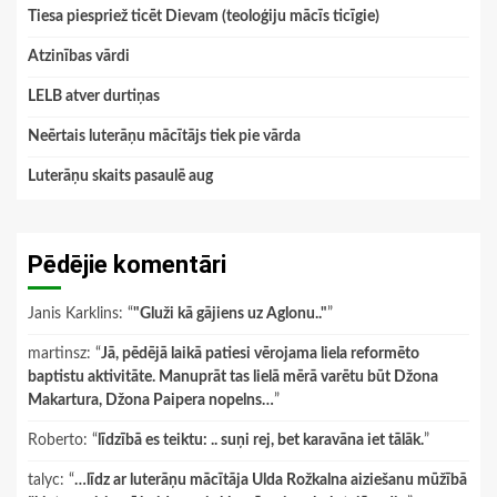
Tiesa piespriež ticēt Dievam (teoloģiju mācīs ticīgie)
Atzinības vārdi
LELB atver durtiņas
Neērtais luterāņu mācītājs tiek pie vārda
Luterāņu skaits pasaulē aug
Pēdējie komentāri
Janis Karklins
: “
"Gluži kā gājiens uz Aglonu.."
”
martinsz
: “
Jā, pēdējā laikā patiesi vērojama liela reformēto
baptistu aktivitāte. Manuprāt tas lielā mērā varētu būt Džona
Makartura, Džona Paipera nopelns…
”
Roberto
: “
līdzībā es teiktu: .. suņi rej, bet karavāna iet tālāk.
”
talyc
: “
…līdz ar luterāņu mācītāja Ulda Rožkalna aiziešanu mūžībā