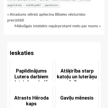
augstskola
mācībspēki
panteisms
Continue
« Atradums vēlreiz apliecina Bībeles vēsturisko
precizitāti
Reading
Mākslīgais intelekts nepārprotami melo par mums »
Ieskaties
Papildinājums
Atšķirība starp
Lutera darbiem
katoļu un luterāņu
latviešu valodā
mācību par
Grēksūdzi
Atrasts Hēroda
Gaviļu mēnesis
kaps