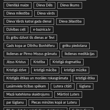
Dienišķā maize
Dieva Dēls
Dieva likums
Dieva mīlestība
Dieva vārds
Dieva Vārds katrai gada dienai
Dieva žēlastība
Dzīvības ceļš
e-baznica.lv
Es gribu dzīvot šīs dienas ar Tevi
Gads kopa ar Dītrihu Bonhēferu
grēku piedošana
Ikdienas ar Pirmo Mozus grāmatu
Ikdienas meditācijas
Jēzus Kristus
Kristība
Kristīgā dogmatika
Kristīgā dzīve
kristīgā mācība
kristīgā mūzika
Kristīgās ētikas un morāles rokasgrāmata
kristīgā ētika
Lasāmviela ticības spēkam
Lutera citāti
lūgšana
Mazā katehisma skaidrojums
Mārtiņš Luters
par lūgšanu
Piecas minūtes kopā ar Luteru