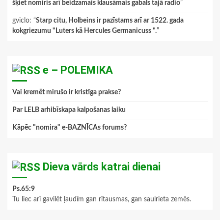
šķiet nomiris arī beidzamais klausāmais gabals tajā radio
”
gviclo
: “
Starp citu, Holbeins ir pazīstams arī ar 1522. gada
kokgriezumu "Luters kā Hercules Germanicuss ".
”
e – POLEMIKA
Vai kremēt mirušo ir kristīga prakse?
Par LELB arhibīskapa kalpošanas laiku
Kāpēc "nomira" e-BAZNĪCAs forums?
Dieva vārds katrai dienai
Ps.65:9
Tu liec arī gavilēt ļaudīm gan rītausmas, gan saulrieta zemēs.