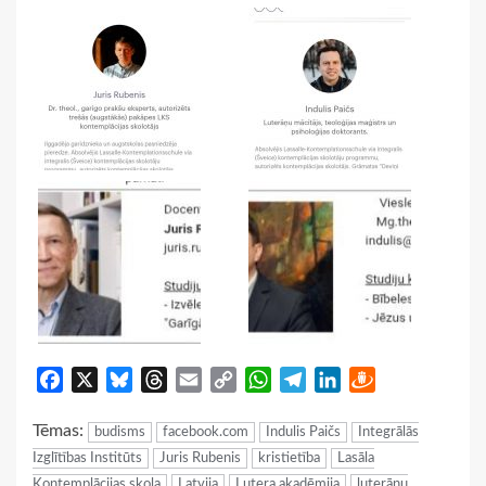
Facebook
X
Bluesky
Threads
Email
Copy
WhatsApp
Telegram
LinkedIn
Draugiem
Link
Tēmas:
budisms
facebook.com
Indulis Paičs
Integrālās
Izglītības Institūts
Juris Rubenis
kristietība
Lasāla
Kontemplācijas skola
Latvija
Lutera akadēmija
luterāņu