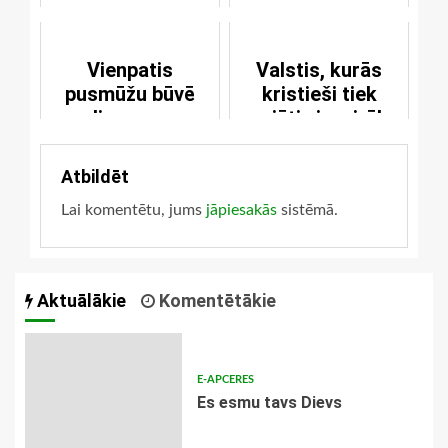
Vienpatis
Valstis, kurās
pusmūžu būvē
kristieši tiek
dievnamu
vajāti visvairāk
Atbildēt
Lai komentētu, jums
jāpiesakās
sistēmā.
Aktuālākie
Komentētākie
E-APCERES
Es esmu tavs Dievs