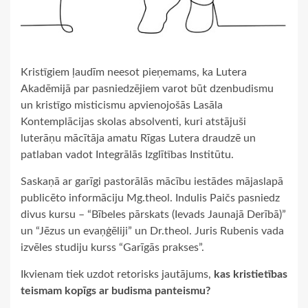
Kristīgiem ļaudīm neesot pieņemams, ka Lutera
Akadēmijā par pasniedzējiem varot būt dzenbudismu
un kristīgo misticismu apvienojošās Lasāla
Kontemplācijas skolas absolventi, kuri atstājuši
luterāņu mācītāja amatu Rīgas Lutera draudzē un
patlaban vadot Integrālās Izglītības Institūtu.
Saskaņā ar garīgi pastorālās mācību iestādes mājaslapā
publicēto informāciju Mg.theol. Indulis Paičs pasniedz
divus kursu – “Bībeles pārskats (Ievads Jaunajā Derībā)”
un “Jēzus un evaņģēliji” un Dr.theol. Juris Rubenis vada
izvēles studiju kurss “Garīgās prakses”.
Ikvienam tiek uzdot retorisks jautājums,
kas kristietības
teismam kopīgs ar budisma panteismu?