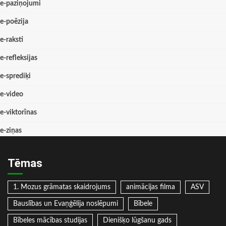
e-paziņojumi
e-poēzija
e-raksti
e-refleksijas
e-sprediķi
e-video
e-viktorīnas
e-ziņas
Tēmas
1. Mozus grāmatas skaidrojums
animācijas filma
ASV
Bauslības un Evaņģēlija noslēpumi
Bībele
Bībeles mācības studijas
Dienišķo lūgšanu gads