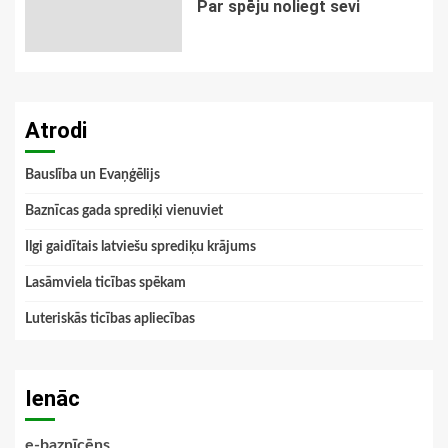
Par spēju noliegt sevi
Atrodi
Bauslība un Evaņģēlijs
Baznīcas gada sprediķi vienuviet
Ilgi gaidītais latviešu sprediķu krājums
Lasāmviela ticības spēkam
Luteriskās ticības apliecības
Ienāc
e-baznīcēns