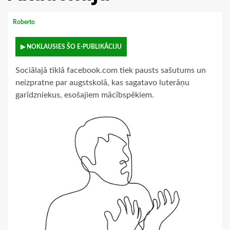
Roberto
▶ NOKLAUSIES ŠO E-PUBLIKĀCIJU
Sociālajā tīklā facebook.com tiek pausts sašutums un
neizpratne par augstskolā, kas sagatavo luterāņu
garīdzniekus, esošajiem mācībspēkiem.