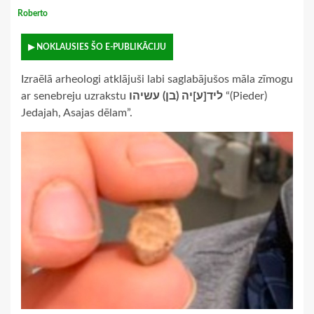
Roberto
▶ NOKLAUSIES ŠO E-PUBLIKĀCIJU
Izraēlā arheologi atklājuši labi saglabājušos māla zīmogu
ar senebreju uzrakstu
ליד[ע]יה (בן) עשיהו
“(Pieder)
Jedajah, Asajas dēlam”.