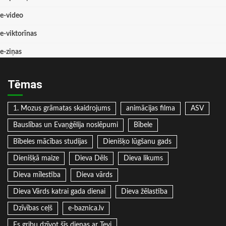
e-video
e-viktorīnas
e-ziņas
Tēmas
1. Mozus grāmatas skaidrojums
animācijas filma
ASV
Bauslības un Evaņģēlija noslēpumi
Bībele
Bībeles mācības studijas
Dienišķo lūgšanu gads
Dienišķā maize
Dieva Dēls
Dieva likums
Dieva mīlestība
Dieva vārds
Dieva Vārds katrai gada dienai
Dieva žēlastība
Dzīvības ceļš
e-baznica.lv
Es gribu dzīvot šīs dienas ar Tevi