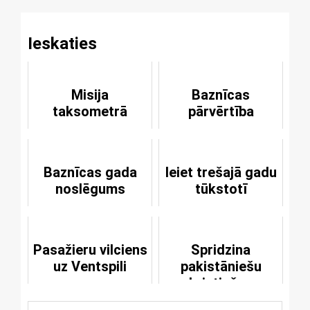
Ieskaties
Misija
Baznīcas
taksometrā
pārvērtība
Baznīcas gada
Ieiet trešajā gadu
noslēgums
tūkstotī
Pasažieru vilciens
Spridzina
uz Ventspili
pakistāniešu
kristiešus