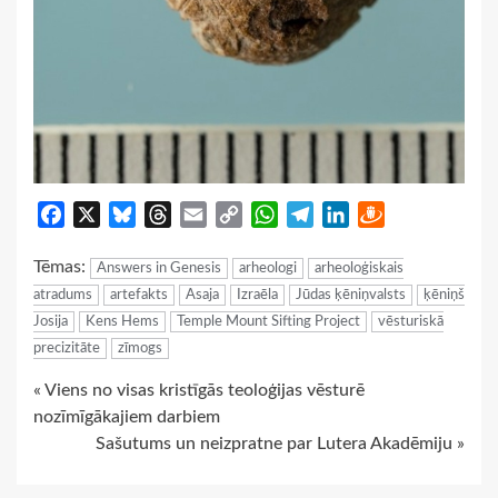
Facebook
X
Bluesky
Threads
Email
Copy
WhatsApp
Telegram
LinkedIn
Draugiem
Link
Tēmas:
Answers in Genesis
arheologi
arheoloģiskais
atradums
artefakts
Asaja
Izraēla
Jūdas ķēniņvalsts
ķēniņš
Josija
Kens Hems
Temple Mount Sifting Project
vēsturiskā
precizitāte
zīmogs
Continue
« Viens no visas kristīgās teoloģijas vēsturē
nozīmīgākajiem darbiem
Reading
Sašutums un neizpratne par Lutera Akadēmiju »