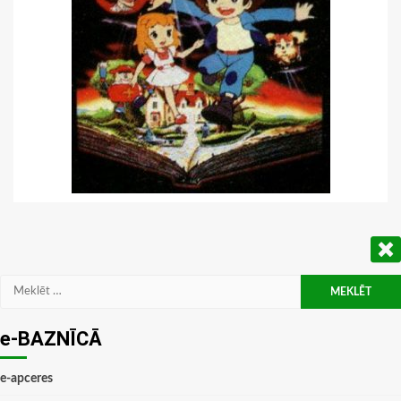
Meklēt:
e-BAZNĪCĀ
e-apceres