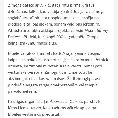
Zīmogs datēts ar 7. – 6. gadsimtu pirms Kristus
dzimšanas, laiku, kad valdīja ķēniņš Josija. Uz zīmoga
saglabājies arī pirksta nospiedums, kas, iespējams,
piederējis tā īpašniekam, senam valdības ierēdnim.
Atrasto artefaktu atklāja projekta
Temple Mount Sifting
Project
pētnieki, kuri kopš 2004. gada pēta Tempļa
kalna izrakumu materiālus.
Bībelē vairākkārt minēts kāds Asaja, ķēniņa Josijas
kalps, kas palīdzēja īstenot reliģiskās reformas. Pētnieki
uzskata, ka zīmogā minētais Asaja varētu būt šī pati
vēsturiskā persona. Zīmogs ticis izmantots, lai
aizzīmogotu traukus vai maisus. Šādi zīmogi parasti
piederēja augsta ranga amatpersonām vai tempļa
pārvaldniekiem.
Kristīgās organizācijas
Answers in Genesis
pārstāvis
Kens Hems uzsver, ka atradums vēlreiz apliecina
Bībeles vēsturisko precizitāti.