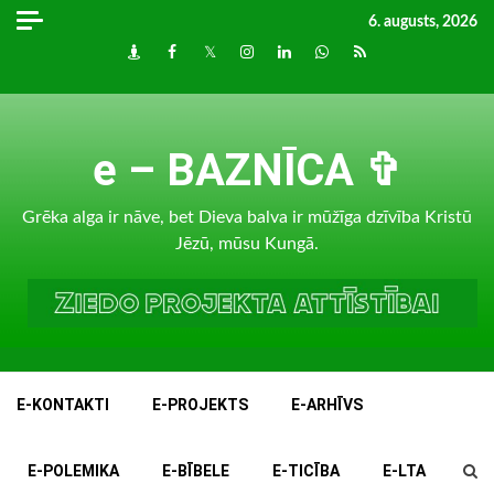
Skip
6. augusts, 2026
to
Draugiem
Facebook
Twitter
Instagram
LinkedIn
whatsapp
RSS
content
e – BAZNĪCA ✞
Grēka alga ir nāve, bet Dieva balva ir mūžīga dzīvība Kristū
Jēzū, mūsu Kungā.
E-KONTAKTI
E-PROJEKTS
E-ARHĪVS
E-POLEMIKA
E-BĪBELE
E-TICĪBA
E-LTA