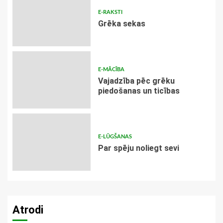
E-RAKSTI
Grēka sekas
E-MĀCĪBA
Vajadzība pēc grēku
piedošanas un ticības
E-LŪGŠANAS
Par spēju noliegt sevi
Atrodi