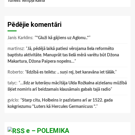
Tunelis Tempļa kalnā
Pēdējie komentāri
Janis Karklins
: “
"Gluži kā gājiens uz Aglonu.."
”
martinsz
: “
Jā, pēdējā laikā patiesi vērojama liela reformēto
baptistu aktivitāte. Manuprāt tas lielā mērā varētu būt Džona
Makartura, Džona Paipera nopelns…
”
Roberto
: “
līdzībā es teiktu: .. suņi rej, bet karavāna iet tālāk.
”
talyc
: “
…līdz ar luterāņu mācītāja Ulda Rožkalna aiziešanu mūžībā
šķiet nomiris arī beidzamais klausāmais gabals tajā radio
”
gviclo
: “
Starp citu, Holbeins ir pazīstams arī ar 1522. gada
kokgriezumu "Luters kā Hercules Germanicuss ".
”
e – POLEMIKA