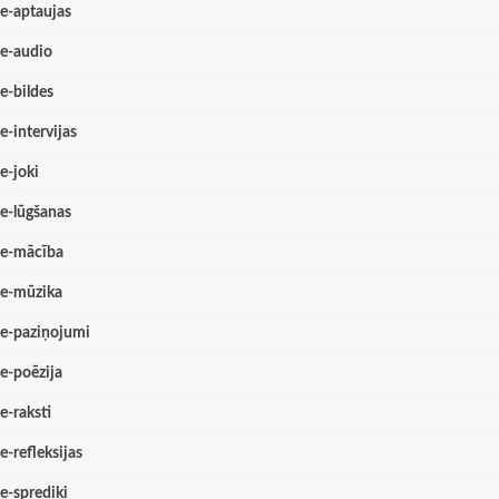
e-aptaujas
e-audio
e-bildes
e-intervijas
e-joki
e-lūgšanas
e-mācība
e-mūzika
e-paziņojumi
e-poēzija
e-raksti
e-refleksijas
e-sprediķi