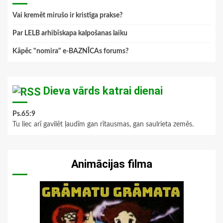
Vai kremēt mirušo ir kristīga prakse?
Par LELB arhibīskapa kalpošanas laiku
Kāpēc "nomira" e-BAZNĪCAs forums?
Dieva vārds katrai dienai
Ps.65:9
Tu liec arī gavilēt ļaudīm gan rītausmas, gan saulrieta zemēs.
Animācijas filma