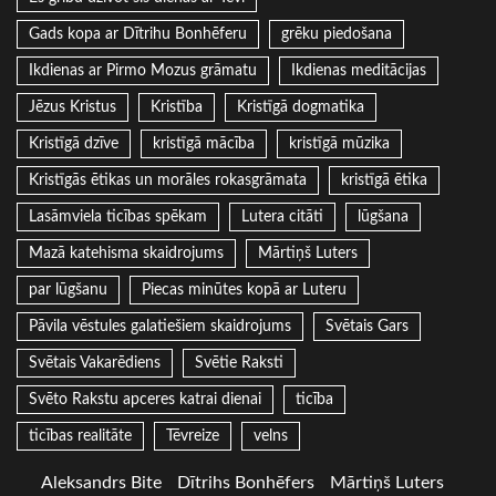
Gads kopa ar Dītrihu Bonhēferu
grēku piedošana
Ikdienas ar Pirmo Mozus grāmatu
Ikdienas meditācijas
Jēzus Kristus
Kristība
Kristīgā dogmatika
Kristīgā dzīve
kristīgā mācība
kristīgā mūzika
Kristīgās ētikas un morāles rokasgrāmata
kristīgā ētika
Lasāmviela ticības spēkam
Lutera citāti
lūgšana
Mazā katehisma skaidrojums
Mārtiņš Luters
par lūgšanu
Piecas minūtes kopā ar Luteru
Pāvila vēstules galatiešiem skaidrojums
Svētais Gars
Svētais Vakarēdiens
Svētie Raksti
Svēto Rakstu apceres katrai dienai
ticība
ticības realitāte
Tēvreize
velns
Aleksandrs Bite
Dītrihs Bonhēfers
Mārtiņš Luters