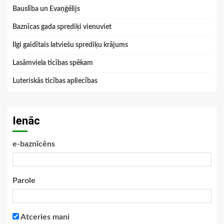
Bauslība un Evaņģēlijs
Baznīcas gada sprediķi vienuviet
Ilgi gaidītais latviešu sprediķu krājums
Lasāmviela ticības spēkam
Luteriskās ticības apliecības
Ienāc
e-baznīcēns
Parole
Atceries mani