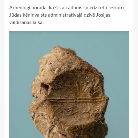
Arheologi norāda, ka šis atradums sniedz retu ieskatu
Jūdas ķēniņvalsts administratīvajā dzīvē Josijas
valdīšanas laikā.