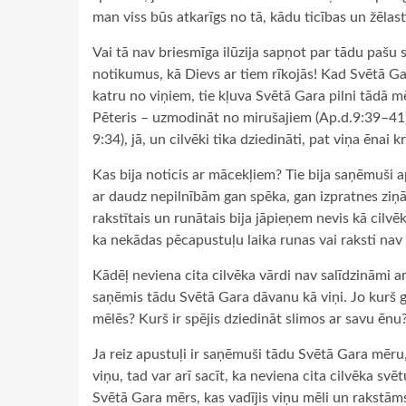
man viss būs atkarīgs no tā, kādu ticības un žēlas
Vai tā nav briesmīga ilūzija sapņot par tādu pašu
notikumus, kā Dievs ar tiem rīkojās! Kad Svētā G
katru no viņiem, tie kļuva Svētā Gara pilni tādā m
Pēteris – uzmodināt no mirušajiem (Ap.d.9:39–41)
9:34), jā, un cilvēki tika dziedināti, pat viņa ēnai k
Kas bija noticis ar mācekļiem? Tie bija saņēmuši a
ar daudz nepilnībām gan spēka, gan izpratnes ziņā. 
rakstītais un runātais bija jāpieņem nevis kā cilvēku
ka nekādas pēcapustuļu laika runas vai raksti nav 
Kādēļ neviena cita cilvēka vārdi nav salīdzināmi ar
saņēmis tādu Svētā Gara dāvanu kā viņi. Jo kurš ga
mēlēs? Kurš ir spējis dziedināt slimos ar savu ēnu
Ja reiz apustuļi ir saņēmuši tādu Svētā Gara mēru,
viņu, tad var arī sacīt, ka neviena cita cilvēka sv
Svētā Gara mērs, kas vadījis viņu mēli un rakstāms