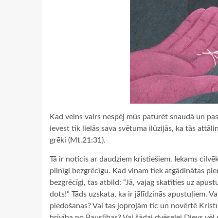
Kad velns vairs nespēj mūs paturēt snaudā un pas
ievest tik lielās sava svētuma ilūzijās, ka tās attā
grēki (Mt.21:31).
Tā ir noticis ar daudziem kristiešiem. Iekams cilvē
pilnīgi bezgrēcīgu. Kad viņam tiek atgādinātas pie
bezgrēcīgi, tas atbild: “Jā, vajag skatīties uz apu
dots!” Tāds uzskata, ka ir jālīdzinās apustuļiem. V
piedošanas? Vai tas joprojām tic un novērtē Kristu
brīvība no Bauslības? Vai šādai dvēselei Dievs vē