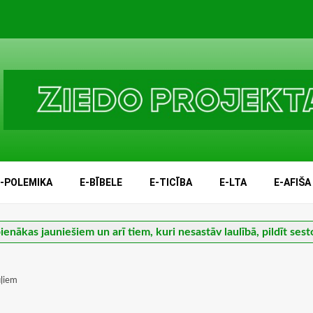
E-POLEMIKA
E-BĪBELE
E-TICĪBA
E-LTA
E-AFIŠA
ienākas jauniešiem un arī tiem, kuri nesastāv laulībā, pildīt sest
uļiem