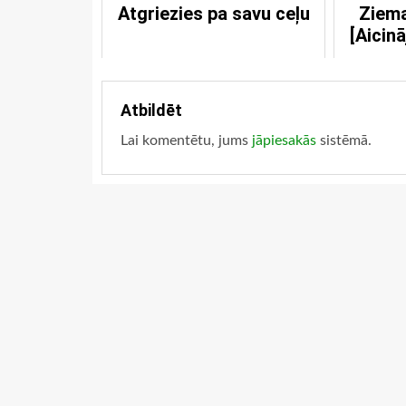
Atgriezies pa savu ceļu
Ziema
[Aicin
Atbildēt
Lai komentētu, jums
jāpiesakās
sistēmā.