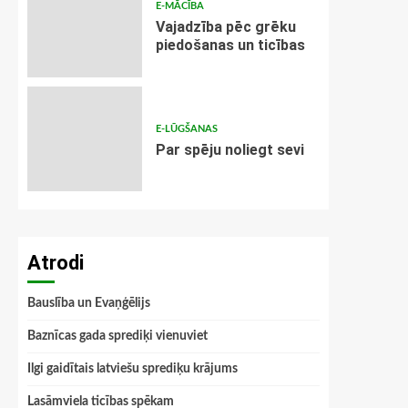
E-MĀCĪBA
Vajadzība pēc grēku
piedošanas un ticības
E-LŪGŠANAS
Par spēju noliegt sevi
Atrodi
Bauslība un Evaņģēlijs
Baznīcas gada sprediķi vienuviet
Ilgi gaidītais latviešu sprediķu krājums
Lasāmviela ticības spēkam