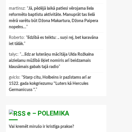
martinsz
: “
Jā, pēdējā laikā patiesi vērojama liela
reformēto baptistu aktivitāte. Manuprāt tas lielā
mērā varētu būt Džona Makartura, Džona Paipera
nopelns…
”
Roberto
: “
līdzībā es teiktu: .. suņi rej, bet karavāna
iet tālāk.
”
talyc
: “
…līdz ar luterāņu mācītāja Ulda Rožkalna
aiziešanu mūžībā šķiet nomiris arī beidzamais
klausāmais gabals tajā radio
”
gviclo
: “
Starp citu, Holbeins ir pazīstams arī ar
1522. gada kokgriezumu "Luters kā Hercules
Germanicuss ".
”
e – POLEMIKA
Vai kremēt mirušo ir kristīga prakse?