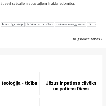
ināt sevi svētajiem apustuļiem ir akla iedomība.
ugiem
briesmīga ilūzija
brīvība no bauslības
dvēseļu savaņģošana
Jēzus
Augšāmcelšanās »
 teoloģija - ticība
Jēzus ir patiess cilvēks
un patiess Dievs