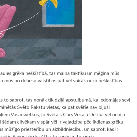
aules grēka nešķīstībā, tas maina taktiku un mēģina mūs
lina mūs no debesu valstības pat vēl vairāk nekā nešķīstības
ks to saprot, tas nonāk tik dziļā apstulbumā, ka iedomājas sevi
minētās Svēto Rakstu vietas, ka pat svētie nav bijuši
stuļiem Vasarsvētkos, jo Svētais Gars Vecajā Derībā vēl nebija
ai šādam cilvēkam vispār vēl ir vajadzība pēc ikdienas grēku
s mūžīgo priesterību un aizbildniecību, un saprot, kas ir
l svētīs Savus vārdus? Par to runāsim turpmāk.