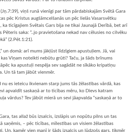
 (Jņ.7:39), viņš runā vienīgi par tām pārdabiskajām Svētā Gara
tas pēc Kristus augšāmcelšanās un pēc lielās Vasarsvētku
a, ka ticīgajiem Svētais Gars bija ne tikai Jaunajā Derībā, bet arī
s Pēteris saka: “..jo pravietošana nekad nav cēlusies no cilvēku
kā” (2.Pēt.1:21).
” un domā: arī mums jākļūst līdzīgiem apustuļiem. Jā, vai
 kas Viņam noteikti nebūtu grūti? Taču, ja šāds brīnums
āpēc ka apustuļi nespēja sev sagādāt ne sīkāko kripatiņu
na. Un tā tam jābūt vienmēr.
u es ieteicu ikvienam starp jums tās žēlastības vārdā, kas
evi apvaldīt saskaņā ar to ticības mēru, ko Dievs katram
stuļa vārdus? Tev jābūt mierā un sevi jāapvalda “saskaņā ar to
ara, tas allaž būs izsalcis, izslāpis un nopūtu pilns un tas
ā saņēmis, – pēc ticības, mīlestības un visiem žēlastības
. Un, kamēr vien manī ir šāds izsalcis un lūdzošs gars, tikmēr