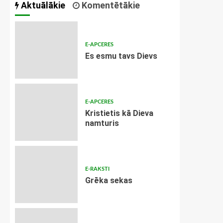
Aktuālākie
Komentētākie
E-APCERES
Es esmu tavs Dievs
E-APCERES
Kristietis kā Dieva
namturis
E-RAKSTI
Grēka sekas