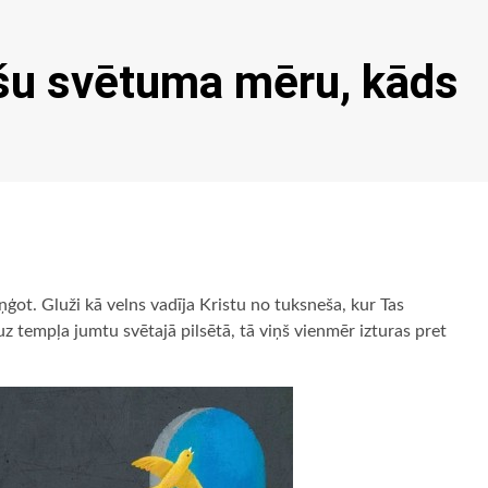
šu svētuma mēru, kāds
ņģot. Gluži kā velns vadīja Kristu no tuksneša, kur Tas
z tempļa jumtu svētajā pilsētā, tā viņš vienmēr izturas pret