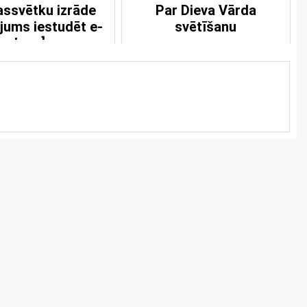
ssvētku izrāde
Par Dieva Vārda
ājums iestudēt e-
svētīšanu
lugu]