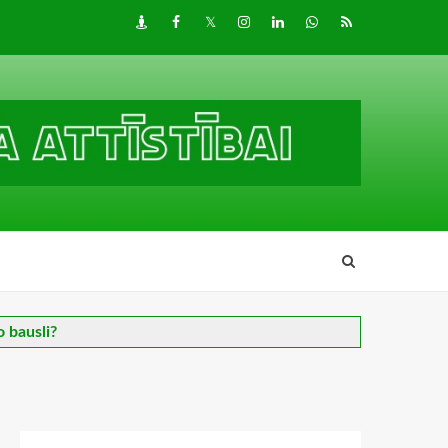
Draugiem
Facebook
Twitter
Instagram
LinkedIn
whatsapp
RSS
o bausli?