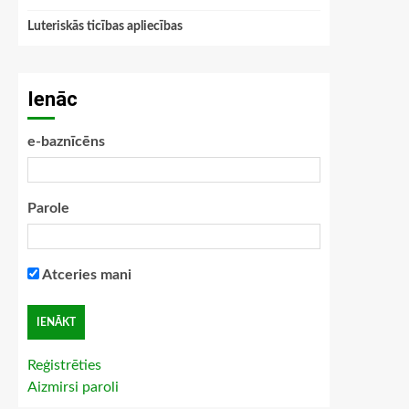
Luteriskās ticības apliecības
Ienāc
e-baznīcēns
Parole
Atceries mani
Reģistrēties
Aizmirsi paroli