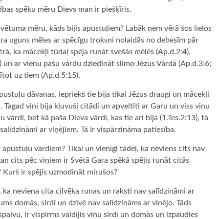
tības spēku mēru Dievs man ir piešķīris.
 svētuma mēru, kāds bijis apustuļiem? Labāk ņem vērā šos lielos
ara uguns mēles ar spēcīgu troksni nolaidās no debesīm pār
ērā, ka mācekļi tūdaļ spēja runāt svešās mēlēs (Ap.d.2:4),
 un ar vienu pašu vārdu dziedināt slimo Jēzus Vārdā (Ap.d.3:6;
rītot uz tiem (Ap.d.5:15).
pustuļu dāvanas. Iepriekš tie bija tikai Jēzus draugi un mācekļi
Tagad viņi bija kļuvuši citādi un apveltīti ar Garu un viss viņu
 vārdi, bet kā paša Dieva vārdi, kas tie arī bija (1.Tes.2:13), tā
salīdzināmi ar viņējiem. Tā ir vispārzināma patiesība.
 apustuļu vārdiem? Tikai un vienīgi tādēļ, ka neviens cits nav
n cits pēc viņiem ir Svētā Gara spēkā spējis runāt citās
? Kurš ir spējis uzmodināt mirušos?
 ka neviena cita cilvēka runas un raksti nav salīdzināmi ar
ētums domās, sirdī un dzīvē nav salīdzināms ar viņējo. Tāds
palvu, ir vispirms valdījis viņu sirdī un domās un izpaudies