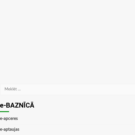
Meklēt:
e-BAZNĪCĀ
e-apceres
e-aptaujas