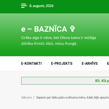
Skip
8. augusts, 2026
to
content
e – BAZNĪCA ✞
Grēka alga ir nāve, bet Dieva balva ir mūžīga
dzīvība Kristū Jēzū, mūsu Kungā.
E-KONTAKTI
E-PROJEKTS
E-ARHĪVS
85. Kā p
Sākums
Sapņot par tādu pašu svētuma mēru, kāds bijis apust