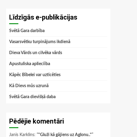
Līdzīgās e-publikācijas
Svētā Gara darbība
Vasarsvētku turpinājums ikdienā
Dieva Vārds un cilvēka vārds
Apustuliska aplieciība
Kāpēc Bībelei var uzticēties
Kā Dievs mūs uzrunā
Svētā Gara dievišķā daba
Pēdējie komentāri
Janis Karklins
: “
"Gluži kā gājiens uz Aglonu.."
”