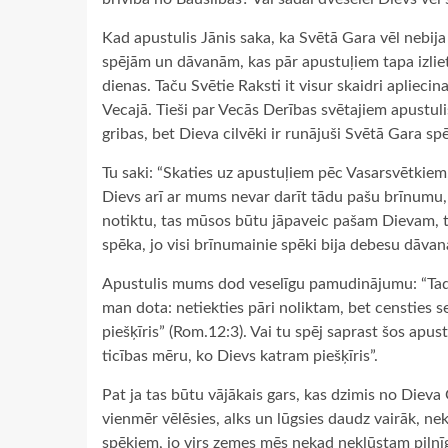
Kad apustulis Jānis saka, ka Svētā Gara vēl nebija
spējām un dāvanām, kas pār apustuļiem tapa izlie
dienas. Taču Svētie Raksti it visur skaidri apliecin
Vecajā. Tieši par Vecās Derības svētajiem apustuli
gribas, bet Dieva cilvēki ir runājuši Svētā Gara spē
Tu saki: “Skaties uz apustuļiem pēc Vasarsvētkiem,
Dievs arī ar mums nevar darīt tādu pašu brīnumu,
notiktu, tas mūsos būtu jāpaveic pašam Dievam, t
spēka, jo visi brīnumainie spēki bija debesu dāva
Apustulis mums dod veselīgu pamudinājumu: “Tad n
man dota: netiekties pāri noliktam, bet censties s
piešķīris” (Rom.12:3). Vai tu spēj saprast šos apu
ticības mēru, ko Dievs katram piešķīris”.
Pat ja tas būtu vājākais gars, kas dzimis no Dieva G
vienmēr vēlēsies, alks un lūgsies daudz vairāk, nek
spēkiem, jo virs zemes mēs nekad nekļūstam pilnīgi