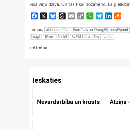
visā viņu dzīvē. Un tas tikai nozīmē to, ka pielīdz
Facebook
X
Bluesky
Threads
Email
Copy
WhatsApp
Telegram
LinkedIn
Dra
Link
Tēmas:
akla iedomība
Bauslības un Evaņģēlija noslēpumi
draugi
Jēzus mācekļi
Svētā Gara mērs
velns
Continue
« Atmiņa
Reading
Ieskaties
Nevardarbība un krusts
Atziņa -