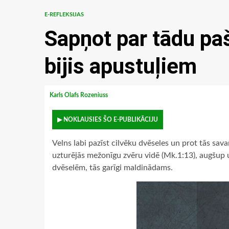
E-REFLEKSIJAS
Sapņot par tādu pa
bijis apustuļiem
Karls Olafs Rozeniuss
▶ NOKLAUSIES ŠO E-PUBLIKĀCIJU
Velns labi pazīst cilvēku dvēseles un prot tās sava
uzturējās mežonīgu zvēru vidē (Mk.1:13), augšup u
dvēselēm, tās garīgi maldinādams.