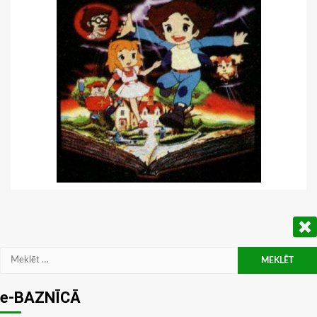
Meklēt:
e-BAZNĪCĀ