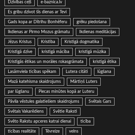
Dzīvības ceļš
e-baznica.lv
Es gribu dzīvot šīs dienas ar Tevi
Gads kopa ar Dītrihu Bonhēferu
grēku piedošana
Ikdienas ar Pirmo Mozus grāmatu
Ikdienas meditācijas
Jēzus Kristus
Kristība
Kristīgā dogmatika
Kristīgā dzīve
kristīgā mācība
kristīgā mūzika
Kristīgās ētikas un morāles rokasgrāmata
kristīgā ētika
Lasāmviela ticības spēkam
Lutera citāti
lūgšana
Mazā katehisma skaidrojums
Mārtiņš Luters
par lūgšanu
Piecas minūtes kopā ar Luteru
Pāvila vēstules galatiešiem skaidrojums
Svētais Gars
Svētais Vakarēdiens
Svētie Raksti
Svēto Rakstu apceres katrai dienai
ticība
ticības realitāte
Tēvreize
velns