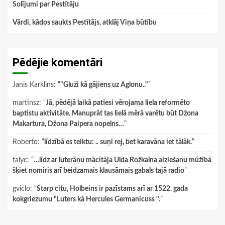
Solījumi par Pestītāju
Vārdi, kādos saukts Pestītājs, atklāj Viņa būtību
Pēdējie komentāri
Janis Karklins
: “
"Gluži kā gājiens uz Aglonu.."
”
martinsz
: “
Jā, pēdējā laikā patiesi vērojama liela reformēto
baptistu aktivitāte. Manuprāt tas lielā mērā varētu būt Džona
Makartura, Džona Paipera nopelns…
”
Roberto
: “
līdzībā es teiktu: .. suņi rej, bet karavāna iet tālāk.
”
talyc
: “
…līdz ar luterāņu mācītāja Ulda Rožkalna aiziešanu mūžībā
šķiet nomiris arī beidzamais klausāmais gabals tajā radio
”
gviclo
: “
Starp citu, Holbeins ir pazīstams arī ar 1522. gada
kokgriezumu "Luters kā Hercules Germanicuss ".
”