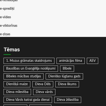
e-refleksijas
e-sprediķi
e-video
e-viktorīnas
e-ziņas
Tēmas
1. Mozus grāmatas skaidrojums
animācijas filma
ASV
Bauslības un Evaņģēlija noslēpumi
Bībele
Bībeles mācības studijas
Dienišķo lūgšanu gads
Dienišķā maize
Dieva Dēls
Dieva likums
Dieva mīlestība
Dieva vārds
Dieva Vārds katrai gada dienai
Dieva žēlastība