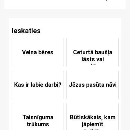
Reading
Ieskaties
Velna bēres
Ceturtā baušļa
lāsts vai
apsolījums
Kas ir labie darbi?
Jēzus pasūta nāvi
Taisnīguma
Būtiskākais, kam
trūkums
jāpiemīt