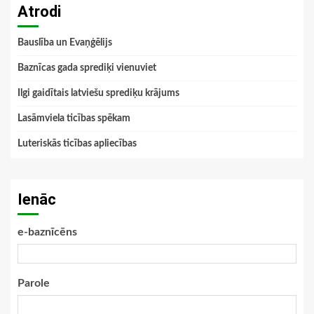
Atrodi
Bauslība un Evaņģēlijs
Baznīcas gada sprediķi vienuviet
Ilgi gaidītais latviešu sprediķu krājums
Lasāmviela ticības spēkam
Luteriskās ticības apliecības
Ienāc
e-baznīcēns
Parole