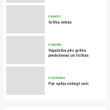
E-RAKSTI
Grēka sekas
E-MĀCĪBA
Vajadzība pēc grēku
piedošanas un ticības
E-LŪGŠANAS
Par spēju noliegt sevi