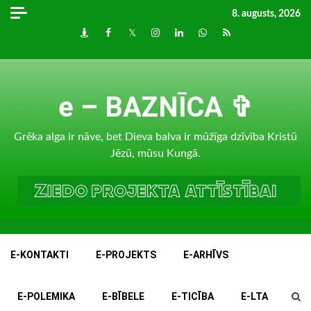
Skip
8. augusts, 2026
to
Draugiem
Facebook
Twitter
Instagram
LinkedIn
whatsapp
RSS
content
e – BAZNĪCA ✞
Grēka alga ir nāve, bet Dieva balva ir mūžīga dzīvība Kristū
Jēzū, mūsu Kungā.
E-KONTAKTI
E-PROJEKTS
E-ARHĪVS
E-POLEMIKA
E-BĪBELE
E-TICĪBA
E-LTA