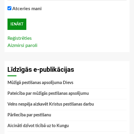
Atceries mani
Reģistrēties
Aizmirsi paroli
Līdzīgās e-publikācijas
Mūžīgā pestīšanas apsolījuma Dievs
Pateicība par mūžīgās pestīšanas apsolījumu
Velns nespēja aizkavēt Kristus pestīšanas darbu
Pārliecība par pestīšanu
Aicināti dzīvot ticībā uz to Kungu