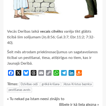
Vecās Derības laikā
vecais cilvēks
varēja tikt glābts
ticībā šim solījumam (Jņ.8:56; Gal.3:7; Ebr.11:2; 7:32-
40).
Šeit mēs atrodam priekšnosacījumus un sagatavošanos
ticībai un pestīšanai, tiesa, atšķirīgus no tiem, kas ir
Jaunajā Derībā.
Facebook
X
Bluesky
Threads
Email
Copy
WhatsApp
Telegram
LinkedIn
Draugiem
Link
Tēmas:
Dzīvības ceļš
grēkā krišana
Jēzus Kristus baznīca
pestīšanas avots
Continue
« Tu nekad pa īstam neesi zinājis to
Bībele ir kā liela glezna »