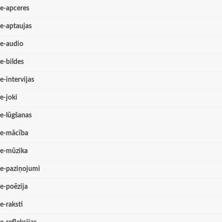
e-apceres
e-aptaujas
e-audio
e-bildes
e-intervijas
e-joki
e-lūgšanas
e-mācība
e-mūzika
e-paziņojumi
e-poēzija
e-raksti