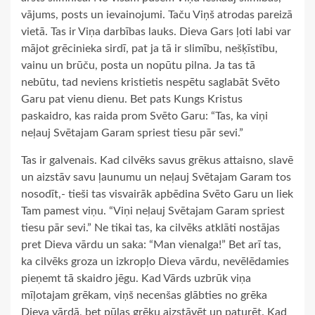
vājums, posts un ievainojumi. Taču Viņš atrodas pareizā
vietā. Tas ir Viņa darbības lauks. Dieva Gars ļoti labi var
mājot grēcinieka sirdī, pat ja tā ir slimību, nešķīstību,
vainu un brūču, posta un nopūtu pilna. Ja tas tā
nebūtu, tad neviens kristietis nespētu saglabāt Svēto
Garu pat vienu dienu. Bet pats Kungs Kristus
paskaidro, kas raida prom Svēto Garu: “Tas, ka viņi
neļauj Svētajam Garam spriest tiesu pār sevi.”
Tas ir galvenais. Kad cilvēks savus grēkus attaisno, slavē
un aizstāv savu ļaunumu un neļauj Svētajam Garam tos
nosodīt,- tieši tas visvairāk apbēdina Svēto Garu un liek
Tam pamest viņu. “Viņi neļauj Svētajam Garam spriest
tiesu pār sevi.” Ne tikai tas, ka cilvēks atklāti nostājas
pret Dieva vārdu un saka: “Man vienalga!” Bet arī tas,
ka cilvēks groza un izkropļo Dieva vārdu, nevēlēdamies
pieņemt tā skaidro jēgu. Kad Vārds uzbrūk viņa
mīļotajam grēkam, viņš necenšas glābties no grēka
Dieva vārdā, bet pūlas grēku aizstāvēt un paturēt. Kad