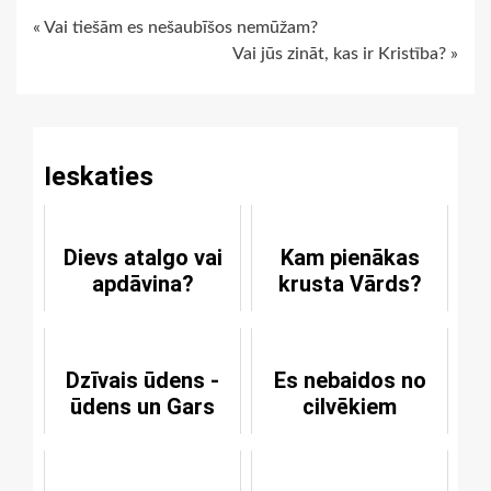
Continue
« Vai tiešām es nešaubīšos nemūžam?
Vai jūs zināt, kas ir Kristība? »
Reading
Ieskaties
Dievs atalgo vai
Kam pienākas
apdāvina?
krusta Vārds?
Dzīvais ūdens -
Es nebaidos no
ūdens un Gars
cilvēkiem