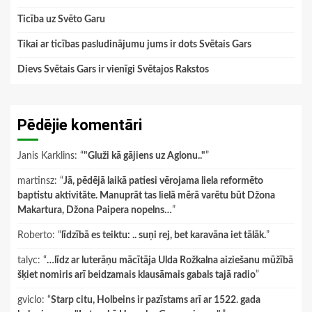
Ticība uz Svēto Garu
Tikai ar ticības pasludinājumu jums ir dots Svētais Gars
Dievs Svētais Gars ir vienīgi Svētajos Rakstos
Pēdējie komentāri
Janis Karklins
: “
"Gluži kā gājiens uz Aglonu.."
”
martinsz
: “
Jā, pēdējā laikā patiesi vērojama liela reformēto
baptistu aktivitāte. Manuprāt tas lielā mērā varētu būt Džona
Makartura, Džona Paipera nopelns…
”
Roberto
: “
līdzībā es teiktu: .. suņi rej, bet karavāna iet tālāk.
”
talyc
: “
…līdz ar luterāņu mācītāja Ulda Rožkalna aiziešanu mūžībā
šķiet nomiris arī beidzamais klausāmais gabals tajā radio
”
gviclo
: “
Starp citu, Holbeins ir pazīstams arī ar 1522. gada