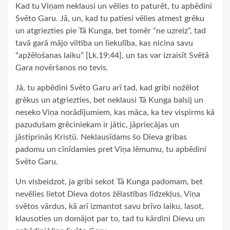
Kad tu Viņam neklausi un vēlies to paturēt, tu apbēdini
Svēto Garu. Jā, un, kad tu patiesi vēlies atmest grēku
un atgriezties pie Tā Kunga, bet tomēr “ne uzreiz”, tad
tavā garā mājo viltība un liekulība, kas nicina savu
“apžēlošanas laiku” [Lk.19:44], un tas var izraisīt Svētā
Gara novēršanos no tevis.
Jā, tu apbēdini Svēto Garu arī tad, kad gribi nožēlot
grēkus un atgriezties, bet neklausi Tā Kunga balsij un
neseko Viņa norādījumiem, kas māca, ka tev vispirms kā
pazudušam grēciniekam ir jātic, jāpriecājas un
jāstiprinās Kristū. Neklausīdams šo Dieva gribas
padomu un cīnīdamies pret Viņa lēmumu, tu apbēdini
Svēto Garu.
Un visbeidzot, ja gribi sekot Tā Kunga padomam, bet
nevēlies lietot Dieva dotos žēlastības līdzekļus, Viņa
svētos vārdus, kā arī izmantot savu brīvo laiku, lasot,
klausoties un domājot par to, tad tu kārdini Dievu un