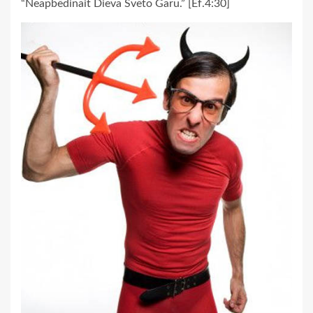
“Neapbēdinait Dieva Svēto Garu.” [Ef.4:30]