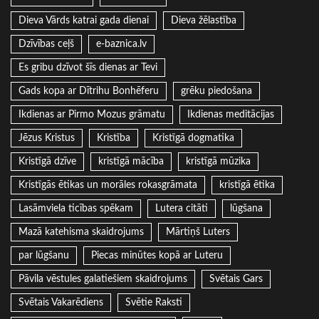
Dieva Vārds katrai gada dienai
Dieva žēlastība
Dzīvības ceļš
e-baznica.lv
Es gribu dzīvot šīs dienas ar Tevi
Gads kopa ar Dītrihu Bonhēferu
grēku piedošana
Ikdienas ar Pirmo Mozus grāmatu
Ikdienas meditācijas
Jēzus Kristus
Kristība
Kristīgā dogmatika
Kristīgā dzīve
kristīgā mācība
kristīgā mūzika
Kristīgās ētikas un morāles rokasgrāmata
kristīgā ētika
Lasāmviela ticības spēkam
Lutera citāti
lūgšana
Mazā katehisma skaidrojums
Mārtiņš Luters
par lūgšanu
Piecas minūtes kopā ar Luteru
Pāvila vēstules galatiešiem skaidrojums
Svētais Gars
Svētais Vakarēdiens
Svētie Raksti