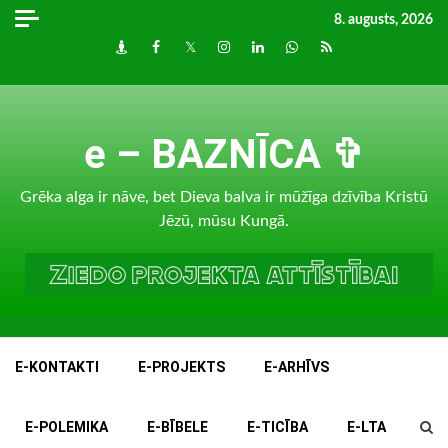
Skip
8. augusts, 2026
to
Draugiem
Facebook
Twitter
Instagram
LinkedIn
whatsapp
RSS
content
e – BAZNĪCA ✞
Grēka alga ir nāve, bet Dieva balva ir mūžīga dzīvība Kristū
Jēzū, mūsu Kungā.
E-KONTAKTI
E-PROJEKTS
E-ARHĪVS
E-POLEMIKA
E-BĪBELE
E-TICĪBA
E-LTA