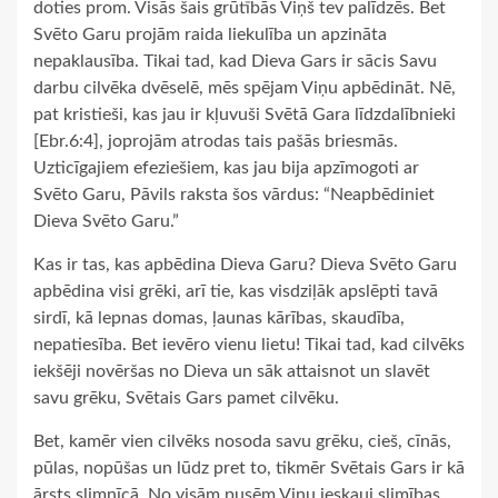
doties prom. Visās šais grūtībās Viņš tev palīdzēs. Bet
Svēto Garu projām raida liekulība un apzināta
nepaklausība. Tikai tad, kad Dieva Gars ir sācis Savu
darbu cilvēka dvēselē, mēs spējam Viņu apbēdināt. Nē,
pat kristieši, kas jau ir kļuvuši Svētā Gara līdzdalībnieki
[Ebr.6:4], joprojām atrodas tais pašās briesmās.
Uzticīgajiem efeziešiem, kas jau bija apzīmogoti ar
Svēto Garu, Pāvils raksta šos vārdus: “Neapbēdiniet
Dieva Svēto Garu.”
Kas ir tas, kas apbēdina Dieva Garu? Dieva Svēto Garu
apbēdina visi grēki, arī tie, kas visdziļāk apslēpti tavā
sirdī, kā lepnas domas, ļaunas kārības, skaudība,
nepatiesība. Bet ievēro vienu lietu! Tikai tad, kad cilvēks
iekšēji novēršas no Dieva un sāk attaisnot un slavēt
savu grēku, Svētais Gars pamet cilvēku.
Bet, kamēr vien cilvēks nosoda savu grēku, cieš, cīnās,
pūlas, nopūšas un lūdz pret to, tikmēr Svētais Gars ir kā
ārsts slimnīcā. No visām pusēm Viņu ieskauj slimības,