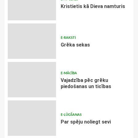
Kristietis kā Dieva namturis
E-RAKSTI
Grēka sekas
E-MĀCĪBA
Vajadzība pēc grēku
piedošanas un ticības
E-LŪGŠANAS
Par spēju noliegt sevi