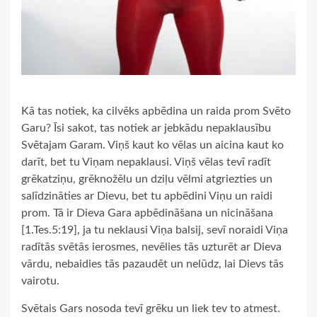
Kā tas notiek, ka cilvēks apbēdina un raida prom Svēto
Garu? Īsi sakot, tas notiek ar jebkādu nepaklausību
Svētajam Garam. Viņš kaut ko vēlas un aicina kaut ko
darīt, bet tu Viņam nepaklausi. Viņš vēlas tevī radīt
grēkatziņu, grēknožēlu un dziļu vēlmi atgriezties un
salīdzināties ar Dievu, bet tu apbēdini Viņu un raidi
prom. Tā ir Dieva Gara apbēdināšana un nicināšana
[1.Tes.5:19], ja tu neklausi Viņa balsij, sevī noraidi Viņa
radītās svētās ierosmes, nevēlies tās uzturēt ar Dieva
vārdu, nebaidies tās pazaudēt un nelūdz, lai Dievs tās
vairotu.
Svētais Gars nosoda tevī grēku un liek tev to atmest.