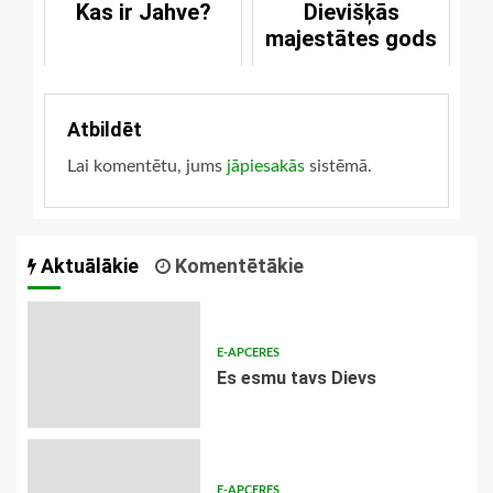
Kas ir Jahve?
Dievišķās
majestātes gods
Atbildēt
Lai komentētu, jums
jāpiesakās
sistēmā.
Aktuālākie
Komentētākie
E-APCERES
Es esmu tavs Dievs
E-APCERES