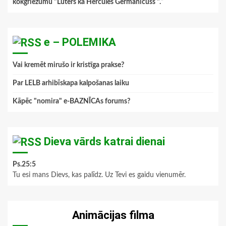
kokgriezumu "Luters kā Hercules Germanicuss ".
”
e – POLEMIKA
Vai kremēt mirušo ir kristīga prakse?
Par LELB arhibīskapa kalpošanas laiku
Kāpēc "nomira" e-BAZNĪCAs forums?
Dieva vārds katrai dienai
Ps.25:5
Tu esi mans Dievs, kas palīdz. Uz Tevi es gaidu vienumēr.
Animācijas filma