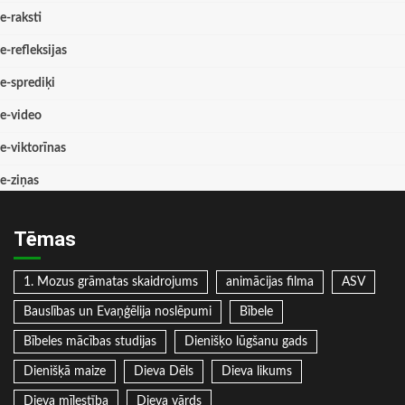
e-raksti
e-refleksijas
e-sprediķi
e-video
e-viktorīnas
e-ziņas
Tēmas
1. Mozus grāmatas skaidrojums
animācijas filma
ASV
Bauslības un Evaņģēlija noslēpumi
Bībele
Bībeles mācības studijas
Dienišķo lūgšanu gads
Dienišķā maize
Dieva Dēls
Dieva likums
Dieva mīlestība
Dieva vārds