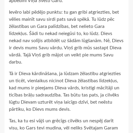
apbēdini Viņa Svēto Garu.
Ievēro labi pēdējo punktu: tu gan gribi atgriezties, bet
vēlies mainīt savu sirdi pats savā spēkā. Tu lūdz pēc
žēlastības un Gara palīdzības, bet nelieto Gara
līdzekļus. Šādi tu nekad neiegūsi to, ko lūdz. Dievs
nekad nav solījis atbildēt uz šādām lūgšanām. Nē, Dievs
ir devis mums Savu vārdu. Viņš grib mūs sastapt Dieva
vārdā. Tajā Viņš grib mājot un veikt pie mums Savu
darbu.
Tā ir Dieva kārdināšana, ja lūdzam žēlastību atgriezties
un ticēt, vienlaikus nicinot Dieva žēlastības līdzekļus,
kad mums ir pieejams Dieva vārds, kristīgi mācītāji un
ticības brāļu sadraudzība. Tas būtu tas pats, ja cilvēks
lūgtu Dievam uzturēt viņa laicīgo dzīvi, bet neēstu
pārtiku, ko Dievs mums devis.
Tas, ka tu esi vājš un grēcīgs cilvēks un nespēj darīt
visu, ko Gars tevi mudina, vēl neliks Svētajam Garam