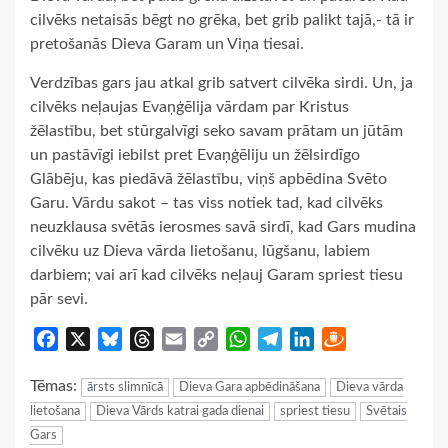
cilvēks netaisās bēgt no grēka, bet grib palikt tajā,- tā ir
pretošanās Dieva Garam un Viņa tiesai.
Verdzības gars jau atkal grib satvert cilvēka sirdi. Un, ja
cilvēks neļaujas Evaņģēlija vārdam par Kristus
žēlastību, bet stūrgalvīgi seko savam prātam un jūtām
un pastāvīgi iebilst pret Evaņģēliju un žēlsirdīgo
Glābēju, kas piedāvā žēlastību, viņš apbēdina Svēto
Garu. Vārdu sakot – tas viss notiek tad, kad cilvēks
neuzklausa svētās ierosmes savā sirdī, kad Gars mudina
cilvēku uz Dieva vārda lietošanu, lūgšanu, labiem
darbiem; vai arī kad cilvēks neļauj Garam spriest tiesu
pār sevi.
Facebook
X
Bluesky
Threads
Email
Copy
WhatsApp
Telegram
LinkedIn
Draugiem
Link
Tēmas:
ārsts slimnīcā
Dieva Gara apbēdināšana
Dieva vārda
lietošana
Dieva Vārds katrai gada dienai
spriest tiesu
Svētais
Gars