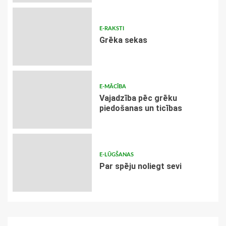
E-RAKSTI
Grēka sekas
E-MĀCĪBA
Vajadzība pēc grēku
piedošanas un ticības
E-LŪGŠANAS
Par spēju noliegt sevi