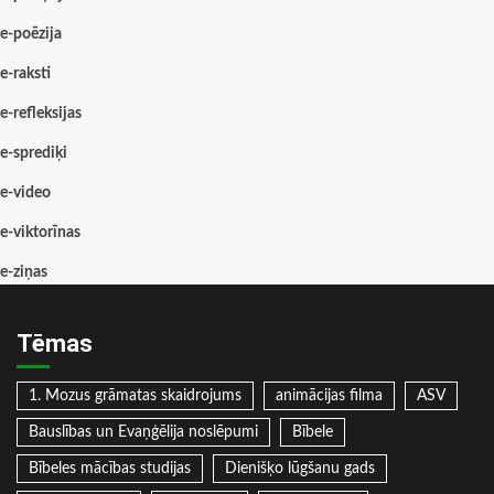
e-poēzija
e-raksti
e-refleksijas
e-sprediķi
e-video
e-viktorīnas
e-ziņas
Tēmas
1. Mozus grāmatas skaidrojums
animācijas filma
ASV
Bauslības un Evaņģēlija noslēpumi
Bībele
Bībeles mācības studijas
Dienišķo lūgšanu gads