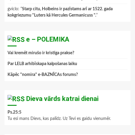
gviclo
: “
Starp citu, Holbeins ir pazīstams arī ar 1522. gada
kokgriezumu "Luters kā Hercules Germanicuss ".
”
e – POLEMIKA
Vai kremēt mirušo ir kristīga prakse?
Par LELB arhibīskapa kalpošanas laiku
Kāpēc "nomira" e-BAZNĪCAs forums?
Dieva vārds katrai dienai
Ps.25:5
Tu esi mans Dievs, kas palīdz. Uz Tevi es gaidu vienumēr.