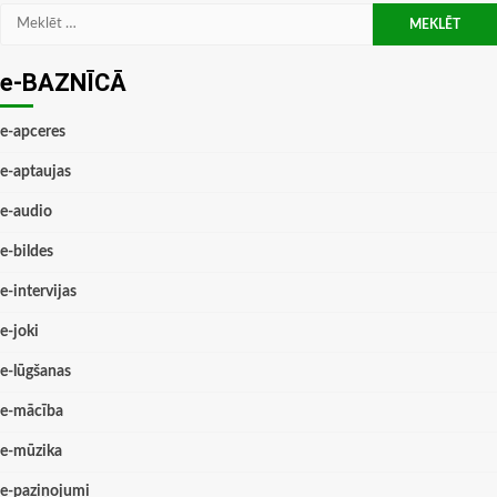
Meklēt:
e-BAZNĪCĀ
e-apceres
e-aptaujas
e-audio
e-bildes
e-intervijas
e-joki
e-lūgšanas
e-mācība
e-mūzika
e-paziņojumi