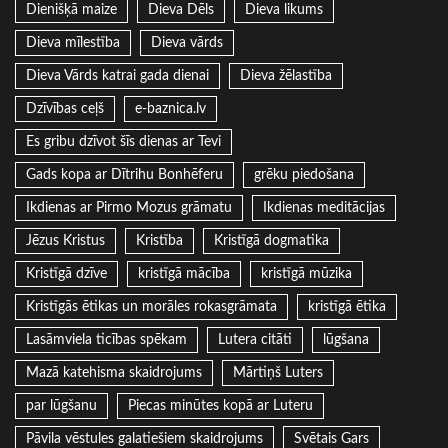
Dienišķā maize
Dieva Dēls
Dieva likums
Dieva mīlestība
Dieva vārds
Dieva Vārds katrai gada dienai
Dieva žēlastība
Dzīvības ceļš
e-baznica.lv
Es gribu dzīvot šīs dienas ar Tevi
Gads kopa ar Dītrihu Bonhēferu
grēku piedošana
Ikdienas ar Pirmo Mozus grāmatu
Ikdienas meditācijas
Jēzus Kristus
Kristība
Kristīgā dogmatika
Kristīgā dzīve
kristīgā mācība
kristīgā mūzika
Kristīgās ētikas un morāles rokasgrāmata
kristīgā ētika
Lasāmviela ticības spēkam
Lutera citāti
lūgšana
Mazā katehisma skaidrojums
Mārtiņš Luters
par lūgšanu
Piecas minūtes kopā ar Luteru
Pāvila vēstules galatiešiem skaidrojums
Svētais Gars