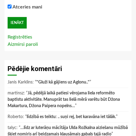
Atceries mani
Reģistrēties
Aizmirsi paroli
Pēdējie komentāri
Janis Karklins
: “
"Gluži kā gājiens uz Aglonu.."
”
martinsz
: “
Jā, pēdējā laikā patiesi vērojama liela reformēto
baptistu aktivitāte. Manuprāt tas lielā mērā varētu būt Džona
Makartura, Džona Paipera nopelns…
”
Roberto
: “
līdzībā es teiktu: .. suņi rej, bet karavāna iet tālāk.
”
talyc
: “
…līdz ar luterāņu mācītāja Ulda Rožkalna aiziešanu mūžībā
šķiet nomiris arī beidzamais klausāmais gabals tajā radio
”