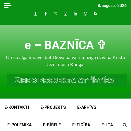
Skip
8. augusts, 2026
to
Draugiem
Facebook
Twitter
Instagram
LinkedIn
whatsapp
RSS
content
e – BAZNĪCA ✞
Grēka alga ir nāve, bet Dieva balva ir mūžīga dzīvība Kristū
Jēzū, mūsu Kungā.
E-KONTAKTI
E-PROJEKTS
E-ARHĪVS
E-POLEMIKA
E-BĪBELE
E-TICĪBA
E-LTA