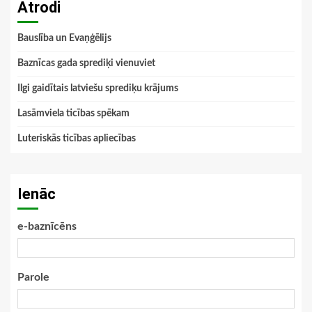
Atrodi
Bauslība un Evaņģēlijs
Baznīcas gada sprediķi vienuviet
Ilgi gaidītais latviešu sprediķu krājums
Lasāmviela ticības spēkam
Luteriskās ticības apliecības
Ienāc
e-baznīcēns
Parole