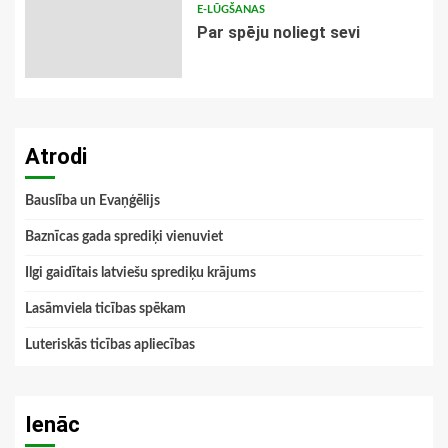
E-LŪGŠANAS
Par spēju noliegt sevi
Atrodi
Bauslība un Evaņģēlijs
Baznīcas gada sprediķi vienuviet
Ilgi gaidītais latviešu sprediķu krājums
Lasāmviela ticības spēkam
Luteriskās ticības apliecības
Ienāc