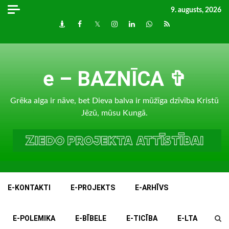
Skip
9. augusts, 2026
to
Draugiem
Facebook
Twitter
Instagram
LinkedIn
whatsapp
RSS
content
e – BAZNĪCA ✞
Grēka alga ir nāve, bet Dieva balva ir mūžīga dzīvība Kristū
Jēzū, mūsu Kungā.
E-KONTAKTI
E-PROJEKTS
E-ARHĪVS
E-POLEMIKA
E-BĪBELE
E-TICĪBA
E-LTA