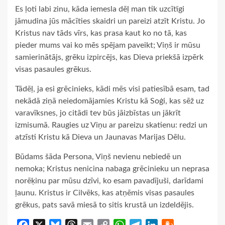
Es ļoti labi zinu, kāda iemesla dēļ man tik uzcītīgi
jāmudina jūs mācīties skaidri un pareizi atzīt Kristu. Jo
Kristus nav tāds vīrs, kas prasa kaut ko no tā, kas
pieder mums vai ko mēs spējam paveikt; Viņš ir mūsu
samierinātājs, grēku izpircējs, kas Dieva priekšā izpērk
visas pasaules grēkus.
Tādēļ, ja esi grēcinieks, kādi mēs visi patiesībā esam, tad
nekādā ziņā neiedomājamies Kristu kā Soģi, kas sēž uz
varavīksnes, jo citādi tev būs jāizbīstas un jākrīt
izmisumā. Raugies uz Viņu ar pareizu skatienu: redzi un
atzīsti Kristu kā Dieva un Jaunavas Marijas Dēlu.
Būdams šāda Persona, Viņš nevienu nebiedē un
nemoka; Kristus nenicina nabaga grēcinieku un neprasa
norēķinu par mūsu dzīvi, ko esam pavadījuši, darīdami
ļaunu. Kristus ir Cilvēks, kas atņēmis visas pasaules
grēkus, pats savā miesā to sitis krustā un izdeldējis.
Facebook
X
Bluesky
Threads
Email
Copy
WhatsApp
Telegram
LinkedIn
Draugiem