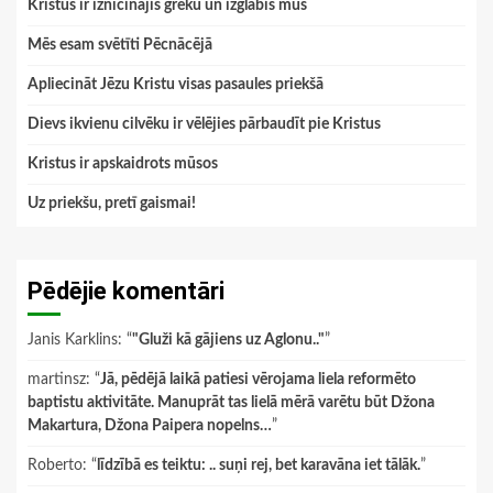
Kristus ir iznīcinājis grēku un izglābis mūs
Mēs esam svētīti Pēcnācējā
Apliecināt Jēzu Kristu visas pasaules priekšā
Dievs ikvienu cilvēku ir vēlējies pārbaudīt pie Kristus
Kristus ir apskaidrots mūsos
Uz priekšu, pretī gaismai!
Pēdējie komentāri
Janis Karklins
: “
"Gluži kā gājiens uz Aglonu.."
”
martinsz
: “
Jā, pēdējā laikā patiesi vērojama liela reformēto
baptistu aktivitāte. Manuprāt tas lielā mērā varētu būt Džona
Makartura, Džona Paipera nopelns…
”
Roberto
: “
līdzībā es teiktu: .. suņi rej, bet karavāna iet tālāk.
”