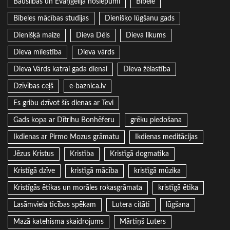
Bauslības un Evaņģēlija noslēpumi
Bībele
Bībeles mācības studijas
Dienišķo lūgšanu gads
Dienišķā maize
Dieva Dēls
Dieva likums
Dieva mīlestība
Dieva vārds
Dieva Vārds katrai gada dienai
Dieva žēlastība
Dzīvības ceļš
e-baznica.lv
Es gribu dzīvot šīs dienas ar Tevi
Gads kopa ar Dītrihu Bonhēferu
grēku piedošana
Ikdienas ar Pirmo Mozus grāmatu
Ikdienas meditācijas
Jēzus Kristus
Kristība
Kristīgā dogmatika
Kristīgā dzīve
kristīgā mācība
kristīgā mūzika
Kristīgās ētikas un morāles rokasgrāmata
kristīgā ētika
Lasāmviela ticības spēkam
Lutera citāti
lūgšana
Mazā katehisma skaidrojums
Mārtiņš Luters