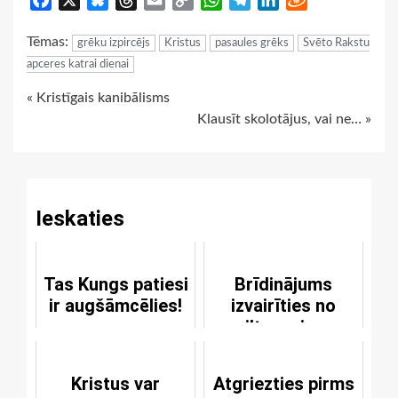
Link
Tēmas:
grēku izpircējs
Kristus
pasaules grēks
Svēto Rakstu
apceres katrai dienai
Continue
« Kristīgais kanibālisms
Klausīt skolotājus, vai ne… »
Reading
Ieskaties
Tas Kungs patiesi
Brīdinājums
ir augšāmcēlies!
izvairīties no
viltus miera
Kristus var
Atgriezties pirms