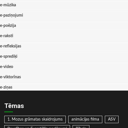
e-mūzika
e-paziņojumi
e-poēzija
e-raksti
e-refleksijas
e-sprediķi
e-video
e-viktorīnas
e-ziņas
Tēmas
1. Mozus grāmatas skaidrojums
animācijas filma
ASV