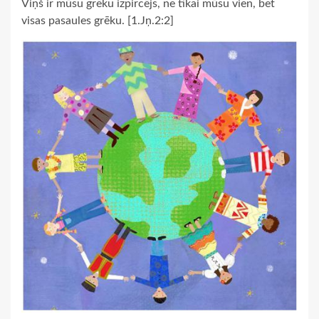
Viņš ir mūsu grēku izpircējs, ne tikai mūsu vien, bet
visas pasaules grēku. [1.Jņ.2:2]