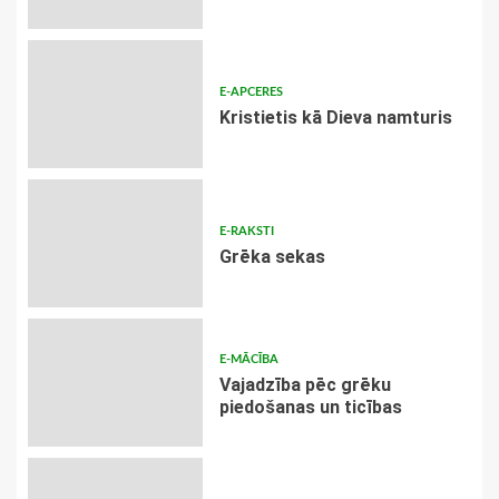
E-APCERES
Kristietis kā Dieva namturis
E-RAKSTI
Grēka sekas
E-MĀCĪBA
Vajadzība pēc grēku
piedošanas un ticības