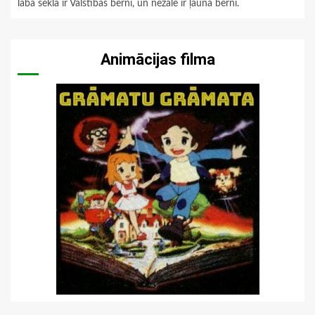
labā sēkla ir Valstības bērni, un nezāle ir ļaunā bērni.
Animācijas filma