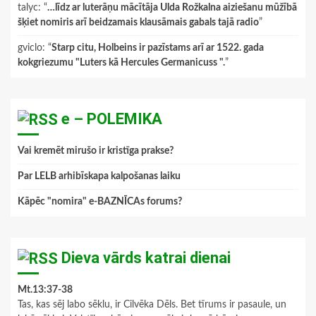
talyc
: “
…līdz ar luterāņu mācītāja Ulda Rožkalna aiziešanu mūžībā
šķiet nomiris arī beidzamais klausāmais gabals tajā radio
”
gviclo
: “
Starp citu, Holbeins ir pazīstams arī ar 1522. gada
kokgriezumu "Luters kā Hercules Germanicuss ".
”
e – POLEMIKA
Vai kremēt mirušo ir kristīga prakse?
Par LELB arhibīskapa kalpošanas laiku
Kāpēc "nomira" e-BAZNĪCAs forums?
Dieva vārds katrai dienai
Mt.13:37-38
Tas, kas sēj labo sēklu, ir Cilvēka Dēls. Bet tīrums ir pasaule, un