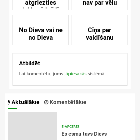
atgriezties
nav par vēlu
jebkurā brīdī
No Dieva vai ne
Cīņa par
no Dieva
valdīšanu
Atbildēt
Lai komentētu, jums
jāpiesakās
sistēmā.
Aktuālākie
Komentētākie
E-APCERES
Es esmu tavs Dievs