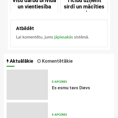
Visu darbu brīvība
Ticību uzņemt
un vientiesība
sirdī un mācīties
no galvas
Atbildēt
Lai komentētu, jums
jāpiesakās
sistēmā.
Aktuālākie
Komentētākie
E-APCERES
Es esmu tavs Dievs
E-APCERES