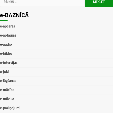
e-BAZNĪCĀ
e-apceres
e-aptaujas
e-audio
e-bildes
e-intervijas
e-joki
e-lūgšanas
e-mācība
e-mūzika
e-paziņojumi