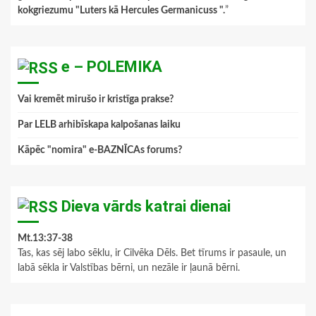
kokgriezumu "Luters kā Hercules Germanicuss ".
”
e – POLEMIKA
Vai kremēt mirušo ir kristīga prakse?
Par LELB arhibīskapa kalpošanas laiku
Kāpēc "nomira" e-BAZNĪCAs forums?
Dieva vārds katrai dienai
Mt.13:37-38
Tas, kas sēj labo sēklu, ir Cilvēka Dēls. Bet tīrums ir pasaule, un
labā sēkla ir Valstības bērni, un nezāle ir ļaunā bērni.