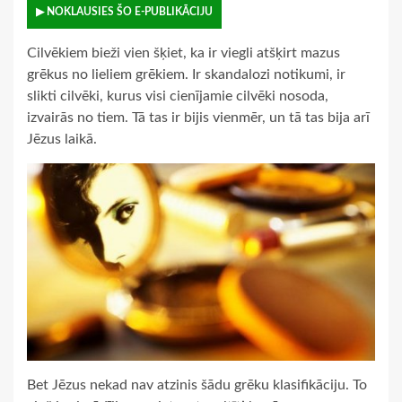
▶ NOKLAUSIES ŠO E-PUBLIKĀCIJU
Cilvēkiem bieži vien šķiet, ka ir viegli atšķirt mazus
grēkus no lieliem grēkiem. Ir skandalozi notikumi, ir
slikti cilvēki, kurus visi cienījamie cilvēki nosoda,
izvairās no tiem. Tā tas ir bijis vienmēr, un tā tas bija arī
Jēzus laikā.
Bet Jēzus nekad nav atzinis šādu grēku klasifikāciju. To