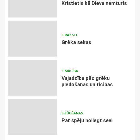
Kristietis kā Dieva namturis
E-RAKSTI
Grēka sekas
E-MĀCĪBA
Vajadzība pēc grēku
piedošanas un ticības
E-LŪGŠANAS
Par spēju noliegt sevi