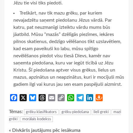
Jēzu tie visi tiks piedoti.
Treškārt, nav tik mazu grēku, par kuriem
nevajadzētu saņemt piedošanu Jēzus vārdā. Par
katru, pat neuzmanīgi izteiktu vārdu mums būs
jāatbild. Mūsu “mazās” dzēlīgās piezīmes, iekāres
pilnos skatienus, dedzīgo vēlēšanos tikt uzslavētiem,
kad esam paveikuši ko labu, mūsu spītīgo
nevēlēšanos piedot visu tiesā Dievs, kamēr nav
saņemta piedošana, kuru var iegūt ticībā uz Jēzu
Kristu. Šī piedošana aptver visus grēkus, lielus un
mazus, apzinātus un neapzinātus, kuri ir mocījuši mūs
gadiem ilgi vai kurus jau sen esam paspējuši aizmirst.
Facebook
X
Bluesky
Threads
Email
Copy
WhatsApp
Telegram
LinkedIn
Draugiem
Link
Tēmas:
grēku klasifikators
grēku piedošana
lieli greki
mazi
grēki
morālais kodekss
Continue
« Divkāršs jautājums pēc iesākuma