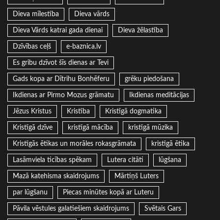
Dieva mīlestība
Dieva vārds
Dieva Vārds katrai gada dienai
Dieva žēlastība
Dzīvības ceļš
e-baznica.lv
Es gribu dzīvot šīs dienas ar Tevi
Gads kopa ar Dītrihu Bonhēferu
grēku piedošana
Ikdienas ar Pirmo Mozus grāmatu
Ikdienas meditācijas
Jēzus Kristus
Kristība
Kristīgā dogmatika
Kristīgā dzīve
kristīgā mācība
kristīgā mūzika
Kristīgās ētikas un morāles rokasgrāmata
kristīgā ētika
Lasāmviela ticības spēkam
Lutera citāti
lūgšana
Mazā katehisma skaidrojums
Mārtiņš Luters
par lūgšanu
Piecas minūtes kopā ar Luteru
Pāvila vēstules galatiešiem skaidrojums
Svētais Gars