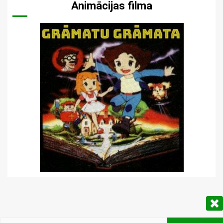
Animācijas filma
Meklēt: