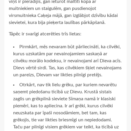
viņš ir pierādījis, gan ieturot maltīti kopā ar
muitniekiem un staigulēm, gan pusdienojot
virsmuitnieka Caķeja mājā, gan izglābjot dzīvību kādai
sievietei, kura bija pieķerta laulības pārkāpšanā.
Tāpēc ir svarīgi atcerēties trīs lietas:
Pirmkārt, mēs nevaram būt pārliecināti, ka cilvēki,
kurus uzskatām par nevainojamiem saskaņā ar
cilvēku morālo kodeksu, ir nevainojami arī Dieva acīs.
Dievs vērtē sirdi. Tas, kas cilvēkiem šķiet nevainojams
un pareizs, Dievam var likties pilnīgi pretējs.
Otrkārt, nav tik lielu grēku, par kuriem nevarētu
saņemt piedošanu ticībā uz Dievu. Krustā sistais
zaglis un grēkpilnā sieviete Sīmaņa namā ir klasiski
piemēri, kas to apliecina. Ir arī grēki, kurus cilvēki
neuzskata par īpaši nosodāmiem, bet tam, kas
grēkojis, tie var likties briesmīgi un nepiedodami.
Taču par pilnīgi visiem grēkiem var teikt, ka ticībā uz