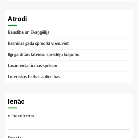
Atrodi
Bauslība un Evaņģēlijs
Baznīcas gada sprediķi vienuviet
Ilgi gaidītais latviešu sprediķu krājums
Lasāmviela ticības spēkam
Luteriskās ticības apliecības
Ienāc
e-baznīcēns