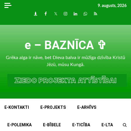
Skip
9. augusts, 2026
to
Draugiem
Facebook
Twitter
Instagram
LinkedIn
whatsapp
RSS
content
e – BAZNĪCA ✞
Grēka alga ir nāve, bet Dieva balva ir mūžīga dzīvība Kristū
Jēzū, mūsu Kungā.
E-KONTAKTI
E-PROJEKTS
E-ARHĪVS
E-POLEMIKA
E-BĪBELE
E-TICĪBA
E-LTA