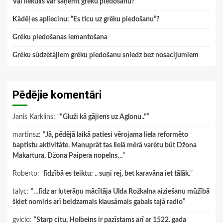
Vai liekulis var saņemt grēku piedošanu?
Kādēļ es apliecinu: “Es ticu uz grēku piedošanu”?
Grēku piedošanas iemantošana
Grēku sūdzētājiem grēku piedošanu sniedz bez nosacījumiem
Pēdējie komentāri
Janis Karklins
: “
"Gluži kā gājiens uz Aglonu.."
”
martinsz
: “
Jā, pēdējā laikā patiesi vērojama liela reformēto
baptistu aktivitāte. Manuprāt tas lielā mērā varētu būt Džona
Makartura, Džona Paipera nopelns…
”
Roberto
: “
līdzībā es teiktu: .. suņi rej, bet karavāna iet tālāk.
”
talyc
: “
…līdz ar luterāņu mācītāja Ulda Rožkalna aiziešanu mūžībā
šķiet nomiris arī beidzamais klausāmais gabals tajā radio
”
gviclo
: “
Starp citu, Holbeins ir pazīstams arī ar 1522. gada