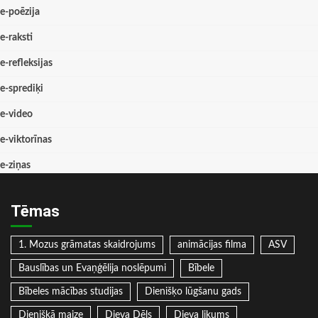
e-poēzija
e-raksti
e-refleksijas
e-sprediķi
e-video
e-viktorīnas
e-ziņas
Tēmas
1. Mozus grāmatas skaidrojums
animācijas filma
ASV
Bauslības un Evaņģēlija noslēpumi
Bībele
Bībeles mācības studijas
Dienišķo lūgšanu gads
Dienišķā maize
Dieva Dēls
Dieva likums