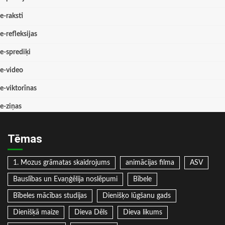
e-raksti
e-refleksijas
e-sprediķi
e-video
e-viktorīnas
e-ziņas
Tēmas
1. Mozus grāmatas skaidrojums
animācijas filma
ASV
Bauslības un Evaņģēlija noslēpumi
Bībele
Bībeles mācības studijas
Dienišķo lūgšanu gads
Dienišķā maize
Dieva Dēls
Dieva likums