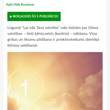
Karls Olafs Rozeniuss
▶ NOKLAUSIES ŠO E-PUBLIKĀCIJU
Lūgumā “Lai nāk Tava valstība” mēs lūdzām par Dieva
valstības – tieši ķēniņvalsts (
basileia
) – nākšanu. Viņa
gribas un likumu pildīšana ir priekšnoteikums dievišķā
Ķēniņa valdīšanai.