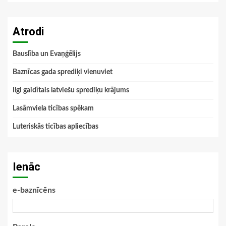
Atrodi
Bauslība un Evaņģēlijs
Baznīcas gada sprediķi vienuviet
Ilgi gaidītais latviešu sprediķu krājums
Lasāmviela ticības spēkam
Luteriskās ticības apliecības
Ienāc
e-baznīcēns