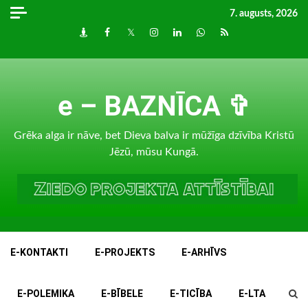
Skip
7. augusts, 2026
to
Draugiem
Facebook
Twitter
Instagram
LinkedIn
whatsapp
RSS
content
e – BAZNĪCA ✞
Grēka alga ir nāve, bet Dieva balva ir mūžīga dzīvība Kristū
Jēzū, mūsu Kungā.
E-KONTAKTI
E-PROJEKTS
E-ARHĪVS
E-POLEMIKA
E-BĪBELE
E-TICĪBA
E-LTA