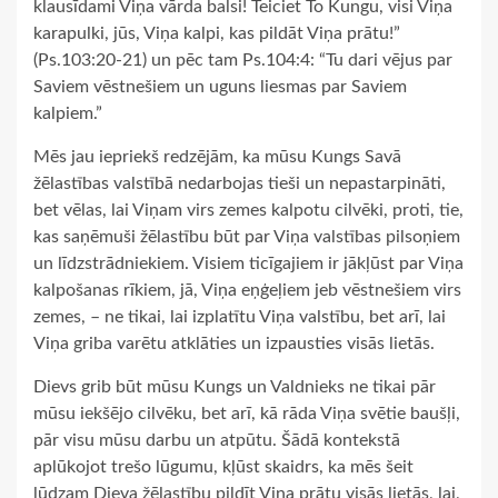
klausīdami Viņa vārda balsi! Teiciet To Kungu, visi Viņa
karapulki, jūs, Viņa kalpi, kas pildāt Viņa prātu!”
(Ps.103:20-21) un pēc tam Ps.104:4: “Tu dari vējus par
Saviem vēstnešiem un uguns liesmas par Saviem
kalpiem.”
Mēs jau iepriekš redzējām, ka mūsu Kungs Savā
žēlastības valstībā nedarbojas tieši un nepastarpināti,
bet vēlas, lai Viņam virs zemes kalpotu cilvēki, proti, tie,
kas saņēmuši žēlastību būt par Viņa valstības pilsoņiem
un līdzstrādniekiem. Visiem ticīgajiem ir jākļūst par Viņa
kalpošanas rīkiem, jā, Viņa eņģeļiem jeb vēstnešiem virs
zemes, – ne tikai, lai izplatītu Viņa valstību, bet arī, lai
Viņa griba varētu atklāties un izpausties visās lietās.
Dievs grib būt mūsu Kungs un Valdnieks ne tikai pār
mūsu iekšējo cilvēku, bet arī, kā rāda Viņa svētie baušļi,
pār visu mūsu darbu un atpūtu. Šādā kontekstā
aplūkojot trešo lūgumu, kļūst skaidrs, ka mēs šeit
lūdzam Dieva žēlastību pildīt Viņa prātu visās lietās, lai,