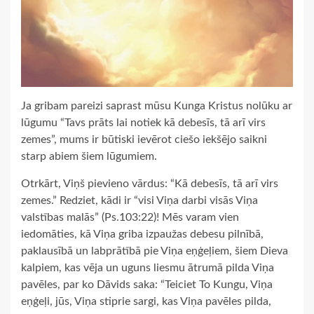
Ja gribam pareizi saprast mūsu Kunga Kristus nolūku ar
lūgumu “Tavs prāts lai notiek kā debesīs, tā arī virs
zemes”, mums ir būtiski ievērot ciešo iekšējo saikni
starp abiem šiem lūgumiem.
Otrkārt, Viņš pievieno vārdus: “Kā debesīs, tā arī virs
zemes.” Redziet, kādi ir “visi Viņa darbi visās Viņa
valstības malās” (Ps.103:22)! Mēs varam vien
iedomāties, kā Viņa griba izpaužas debesu pilnībā,
paklausībā un labprātībā pie Viņa eņģeļiem, šiem Dieva
kalpiem, kas vēja un uguns liesmu ātrumā pilda Viņa
pavēles, par ko Dāvids saka: “Teiciet To Kungu, Viņa
eņģeļi, jūs, Viņa stiprie sargi, kas Viņa pavēles pilda,