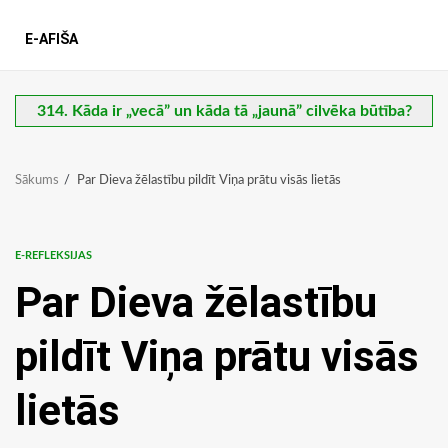
E-AFIŠA
314. Kāda ir „vecā” un kāda tā „jaunā” cilvēka būtība?
Sākums
Par Dieva žēlastību pildīt Viņa prātu visās lietās
E-REFLEKSIJAS
Par Dieva žēlastību
pildīt Viņa prātu visās
lietās