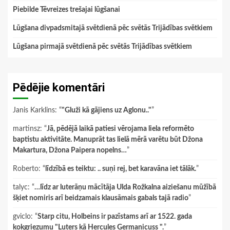
Piebilde Tēvreizes trešajai lūgšanai
Lūgšana divpadsmitajā svētdienā pēc svētās Trijādības svētkiem
Lūgšana pirmajā svētdienā pēc svētās Trijādības svētkiem
Pēdējie komentāri
Janis Karklins
: “
"Gluži kā gājiens uz Aglonu.."
”
martinsz
: “
Jā, pēdējā laikā patiesi vērojama liela reformēto
baptistu aktivitāte. Manuprāt tas lielā mērā varētu būt Džona
Makartura, Džona Paipera nopelns…
”
Roberto
: “
līdzībā es teiktu: .. suņi rej, bet karavāna iet tālāk.
”
talyc
: “
…līdz ar luterāņu mācītāja Ulda Rožkalna aiziešanu mūžībā
šķiet nomiris arī beidzamais klausāmais gabals tajā radio
”
gviclo
: “
Starp citu, Holbeins ir pazīstams arī ar 1522. gada
kokgriezumu "Luters kā Hercules Germanicuss ".
”