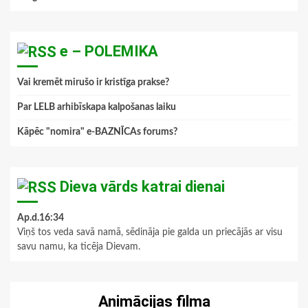
e – POLEMIKA
Vai kremēt mirušo ir kristīga prakse?
Par LELB arhibīskapa kalpošanas laiku
Kāpēc "nomira" e-BAZNĪCAs forums?
Dieva vārds katrai dienai
Ap.d.16:34
Viņš tos veda savā namā, sēdināja pie galda un priecājās ar visu
savu namu, ka ticēja Dievam.
Animācijas filma