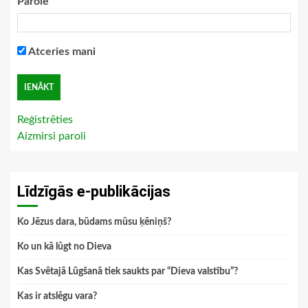
Parole
Atceries mani
Reģistrēties
Aizmirsi paroli
Līdzīgās e-publikācijas
Ko Jēzus dara, būdams mūsu ķēniņš?
Ko un kā lūgt no Dieva
Kas Svētajā Lūgšanā tiek saukts par “Dieva valstību”?
Kas ir atslēgu vara?