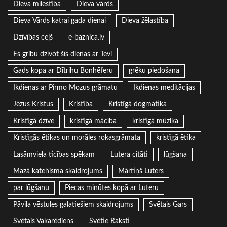
Dieva mīlestība
Dieva vārds
Dieva Vārds katrai gada dienai
Dieva žēlastība
Dzīvības ceļš
e-baznica.lv
Es gribu dzīvot šīs dienas ar Tevi
Gads kopa ar Dītrihu Bonhēferu
grēku piedošana
Ikdienas ar Pirmo Mozus grāmatu
Ikdienas meditācijas
Jēzus Kristus
Kristība
Kristīgā dogmatika
Kristīgā dzīve
kristīgā mācība
kristīgā mūzika
Kristīgās ētikas un morāles rokasgrāmata
kristīgā ētika
Lasāmviela ticības spēkam
Lutera citāti
lūgšana
Mazā katehisma skaidrojums
Mārtiņš Luters
par lūgšanu
Piecas minūtes kopā ar Luteru
Pāvila vēstules galatiešiem skaidrojums
Svētais Gars
Svētais Vakarēdiens
Svētie Raksti