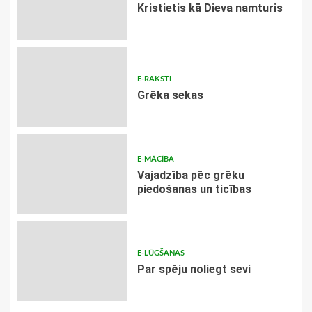
Kristietis kā Dieva namturis
E-RAKSTI
Grēka sekas
E-MĀCĪBA
Vajadzība pēc grēku
piedošanas un ticības
E-LŪGŠANAS
Par spēju noliegt sevi