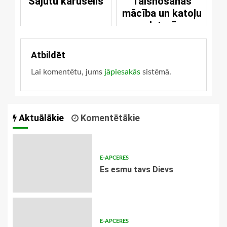
Sajūtu karuselis
Taisnošanas
mācība un katoļu
un luterāņu
vienība
Atbildēt
Lai komentētu, jums
jāpiesakās
sistēmā.
Aktuālākie
Komentētākie
E-APCERES
Es esmu tavs Dievs
E-APCERES