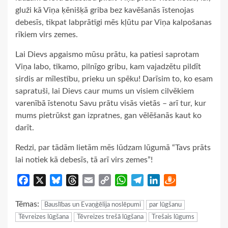
gluži kā Viņa ķēnišķā griba bez kavēšanās īstenojas
debesīs, tikpat labprātīgi mēs kļūtu par Viņa kalpošanas
rīkiem virs zemes.
Lai Dievs apgaismo mūsu prātu, ka patiesi saprotam
Viņa labo, tīkamo, pilnīgo gribu, kam vajadzētu pildīt
sirdis ar mīlestību, prieku un spēku! Darīsim to, ko esam
sapratuši, lai Dievs caur mums un visiem cilvēkiem
varenībā īstenotu Savu prātu visās vietās – arī tur, kur
mums pietrūkst gan izpratnes, gan vēlēšanās kaut ko
darīt.
Redzi, par tādām lietām mēs lūdzam lūgumā “Tavs prāts
lai notiek kā debesīs, tā arī virs zemes”!
Facebook
X
Bluesky
Threads
Email
Copy
WhatsApp
Telegram
LinkedIn
Draugiem
Link
Tēmas:
Bauslības un Evaņģēlija noslēpumi
par lūgšanu
Tēvreizes lūgšana
Tēvreizes trešā lūgšana
Trešais lūgums