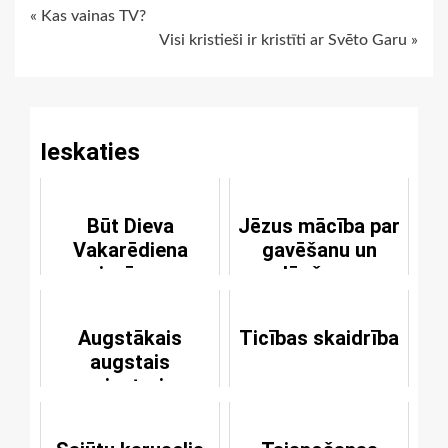
Continue
« Kas vainas TV?
Visi kristieši ir kristīti ar Svēto Garu »
Reading
Ieskaties
Būt Dieva
Jēzus mācība par
Vakarēdiena
gavēšanu un
cienīgam
lūgšanu
Augstākais
Ticības skaidrība
augstais
priesteris