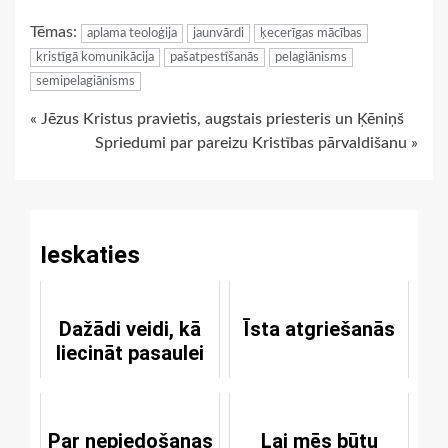
Link
Tēmas:
aplama teoloģija
jaunvārdi
ķecerīgas mācības
kristīgā komunikācija
pašatpestīšanās
pelagiānisms
semipelagiānisms
Continue
« Jēzus Kristus pravietis, augstais priesteris un Ķēniņš
Spriedumi par pareizu Kristības pārvaldišanu »
Reading
Ieskaties
Dažādi veidi, kā
Īsta atgriešanās
liecināt pasaulei
Par nepiedošanas
Lai mēs būtu