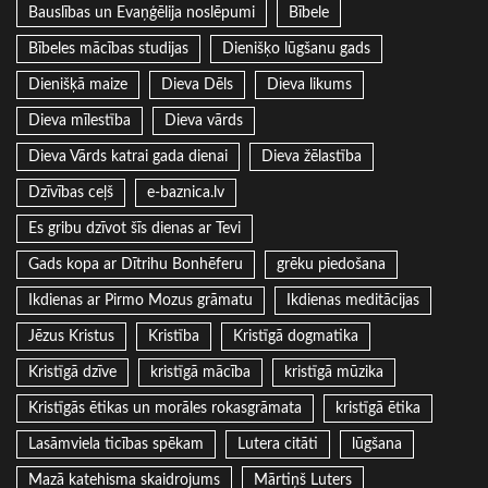
Bauslības un Evaņģēlija noslēpumi
Bībele
Bībeles mācības studijas
Dienišķo lūgšanu gads
Dienišķā maize
Dieva Dēls
Dieva likums
Dieva mīlestība
Dieva vārds
Dieva Vārds katrai gada dienai
Dieva žēlastība
Dzīvības ceļš
e-baznica.lv
Es gribu dzīvot šīs dienas ar Tevi
Gads kopa ar Dītrihu Bonhēferu
grēku piedošana
Ikdienas ar Pirmo Mozus grāmatu
Ikdienas meditācijas
Jēzus Kristus
Kristība
Kristīgā dogmatika
Kristīgā dzīve
kristīgā mācība
kristīgā mūzika
Kristīgās ētikas un morāles rokasgrāmata
kristīgā ētika
Lasāmviela ticības spēkam
Lutera citāti
lūgšana
Mazā katehisma skaidrojums
Mārtiņš Luters