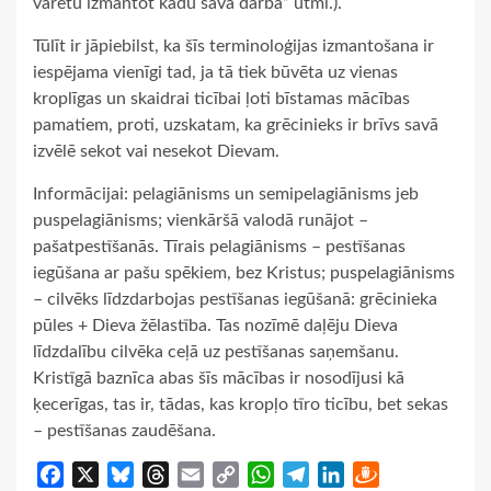
varētu izmantot kādu savā darbā” utml.).
Tūlīt ir jāpiebilst, ka šīs terminoloģijas izmantošana ir
iespējama vienīgi tad, ja tā tiek būvēta uz vienas
kroplīgas un skaidrai ticībai ļoti bīstamas mācības
pamatiem, proti, uzskatam, ka grēcinieks ir brīvs savā
izvēlē sekot vai nesekot Dievam.
Informācijai: pelagiānisms un semipelagiānisms jeb
puspelagiānisms; vienkāršā valodā runājot –
pašatpestīšanās. Tīrais pelagiānisms – pestīšanas
iegūšana ar pašu spēkiem, bez Kristus; puspelagiānisms
– cilvēks līdzdarbojas pestīšanas iegūšanā: grēcinieka
pūles + Dieva žēlastība. Tas nozīmē daļēju Dieva
līdzdalību cilvēka ceļā uz pestīšanas saņemšanu.
Kristīgā baznīca abas šīs mācības ir nosodījusi kā
ķecerīgas, tas ir, tādas, kas kropļo tīro ticību, bet sekas
– pestīšanas zaudēšana.
Facebook
X
Bluesky
Threads
Email
Copy
WhatsApp
Telegram
LinkedIn
Draugiem