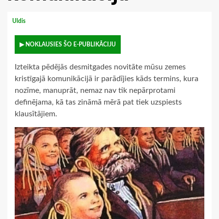
Uldis
▶ NOKLAUSIES ŠO E-PUBLIKĀCIJU
Izteikta pēdējās desmitgades novitāte mūsu zemes
kristīgajā komunikācijā ir parādījies kāds termins, kura
nozīme, manuprāt, nemaz nav tik nepārprotami
definējama, kā tas zināmā mērā pat tiek uzspiests
klausītājiem.