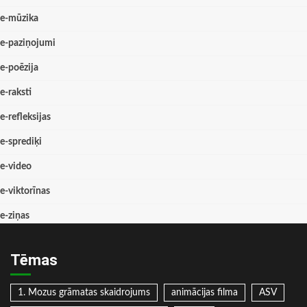
e-mūzika
e-paziņojumi
e-poēzija
e-raksti
e-refleksijas
e-sprediķi
e-video
e-viktorīnas
e-ziņas
Tēmas
1. Mozus grāmatas skaidrojums
animācijas filma
ASV