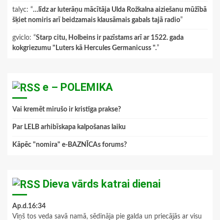
talyc
: “
…līdz ar luterāņu mācītāja Ulda Rožkalna aiziešanu mūžībā
šķiet nomiris arī beidzamais klausāmais gabals tajā radio
”
gviclo
: “
Starp citu, Holbeins ir pazīstams arī ar 1522. gada
kokgriezumu "Luters kā Hercules Germanicuss ".
”
e – POLEMIKA
Vai kremēt mirušo ir kristīga prakse?
Par LELB arhibīskapa kalpošanas laiku
Kāpēc "nomira" e-BAZNĪCAs forums?
Dieva vārds katrai dienai
Ap.d.16:34
Viņš tos veda savā namā, sēdināja pie galda un priecājās ar visu