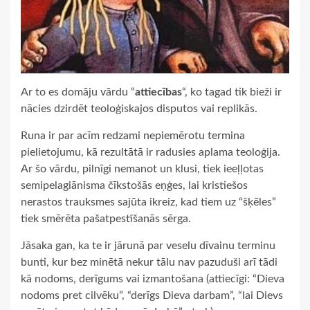
Ar to es domāju vārdu “
attiecības
“, ko tagad tik bieži ir
nācies dzirdēt teoloģiskajos disputos vai replikās.
Runa ir par acīm redzami nepiemērotu termina
pielietojumu, kā rezultātā ir radusies aplama teoloģija.
Ar šo vārdu, pilnīgi nemanot un klusi, tiek ieeļļotas
semipelagiānisma čīkstošās eņģes, lai kristiešos
nerastos trauksmes sajūta ikreiz, kad tiem uz “šķēles”
tiek smērēta pašatpestīšanās sērga.
Jāsaka gan, ka te ir jārunā par veselu dīvainu terminu
bunti, kur bez minētā nekur tālu nav pazuduši arī tādi
kā nodoms, derīgums vai izmantošana (attiecīgi: “Dieva
nodoms pret cilvēku”, “derīgs Dieva darbam”, “lai Dievs