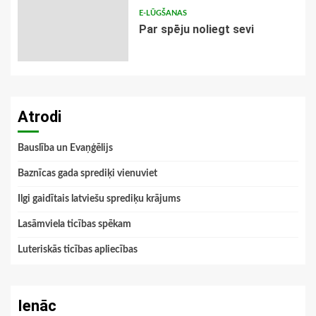
E-LŪGŠANAS
Par spēju noliegt sevi
Atrodi
Bauslība un Evaņģēlijs
Baznīcas gada sprediķi vienuviet
Ilgi gaidītais latviešu sprediķu krājums
Lasāmviela ticības spēkam
Luteriskās ticības apliecības
Ienāc