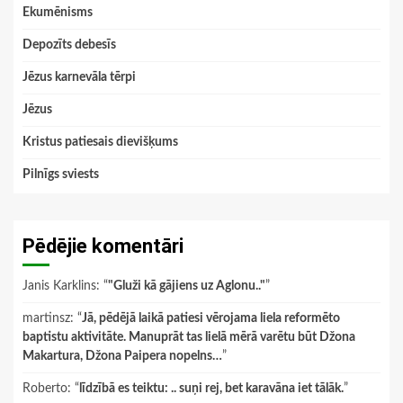
Ekumēnisms
Depozīts debesīs
Jēzus karnevāla tērpi
Jēzus
Kristus patiesais dievišķums
Pilnīgs sviests
Pēdējie komentāri
Janis Karklins
: “
"Gluži kā gājiens uz Aglonu.."
”
martinsz
: “
Jā, pēdējā laikā patiesi vērojama liela reformēto
baptistu aktivitāte. Manuprāt tas lielā mērā varētu būt Džona
Makartura, Džona Paipera nopelns…
”
Roberto
: “
līdzībā es teiktu: .. suņi rej, bet karavāna iet tālāk.
”