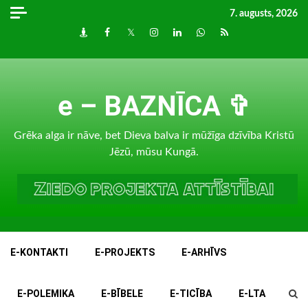
Skip
7. augusts, 2026
to
Draugiem
Facebook
Twitter
Instagram
LinkedIn
whatsapp
RSS
content
e – BAZNĪCA ✞
Grēka alga ir nāve, bet Dieva balva ir mūžīga dzīvība Kristū
Jēzū, mūsu Kungā.
E-KONTAKTI
E-PROJEKTS
E-ARHĪVS
E-POLEMIKA
E-BĪBELE
E-TICĪBA
E-LTA