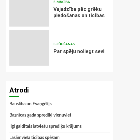
E-MĀCĪBA
Vajadzība pēc grēku
piedošanas un ticības
E-LŪGŠANAS
Par spēju noliegt sevi
Atrodi
Bauslība un Evaņģēlijs
Baznīcas gada sprediķi vienuviet
Ilgi gaidītais latviešu sprediķu krājums
Lasāmviela ticības spēkam