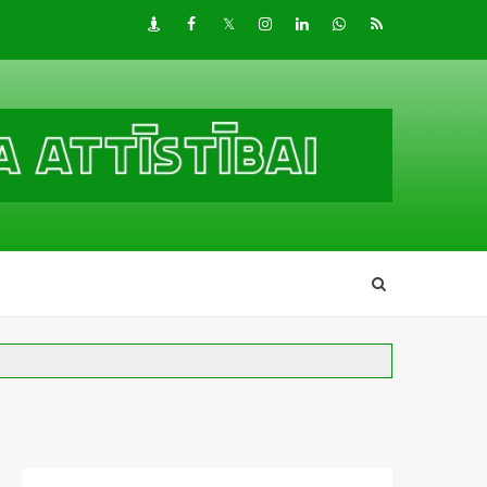
Draugiem
Facebook
Twitter
Instagram
LinkedIn
whatsapp
RSS