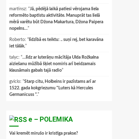
martinsz
: “
Jā, pēdējā laikā patiesi vērojama liela
reformēto baptistu aktivitāte. Manuprāt tas lielā
mērā varētu būt Džona Makartura, Džona Paipera
nopelns…
”
Roberto
: “
līdzībā es teiktu: .. suņi rej, bet karavāna
iet tālāk.
”
talyc
: “
…līdz ar luterāņu mācītāja Ulda Rožkalna
aiziešanu mūžībā šķiet nomiris arī beidzamais
klausāmais gabals tajā radio
”
gviclo
: “
Starp citu, Holbeins ir pazīstams arī ar
1522. gada kokgriezumu "Luters kā Hercules
Germanicuss ".
”
e – POLEMIKA
Vai kremēt mirušo ir kristīga prakse?