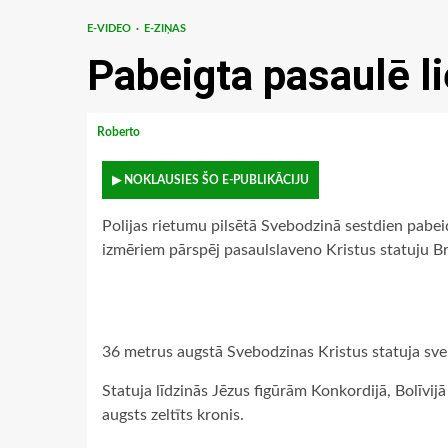
E-VIDEO
E-ZIŅAS
Pabeigta pasaulē li
Roberto
▶ NOKLAUSIES ŠO E-PUBLIKĀCIJU
Polijas rietumu pilsētā Svebodzinā sestdien pabeid
izmēriem pārspēj pasaulslaveno Kristus statuju Bra
36 metrus augstā Svebodzinas Kristus statuja sve
Statuja līdzinās Jēzus figūrām Konkordijā, Bolīvij
augsts zeltīts kronis.