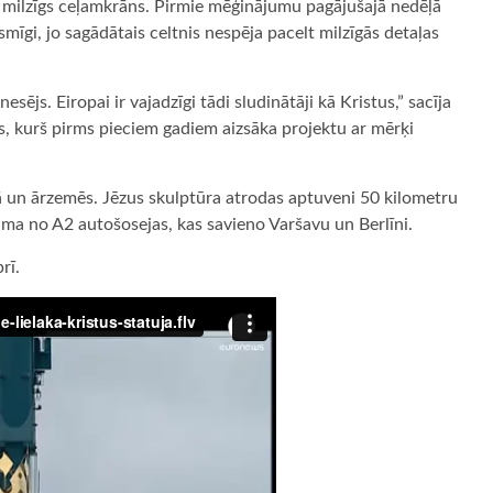
s milzīgs ceļamkrāns. Pirmie mēģinājumu pagājušajā nedēļā
mīgi, jo sagādātais celtnis nespēja pacelt milzīgās detaļas
esējs. Eiropai ir vajadzīgi tādi sludinātāji kā Kristus,” sacīja
kis, kurš pirms pieciem gadiem aizsāka projektu ar mērķi
ā un ārzemēs. Jēzus skulptūra atrodas aptuveni 50 kilometru
ama no A2 autošosejas, kas savieno Varšavu un Berlīni.
rī.