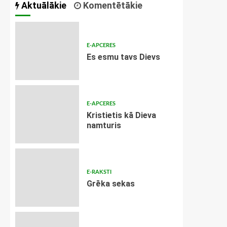
Aktuālākie
Komentētākie
E-APCERES
Es esmu tavs Dievs
E-APCERES
Kristietis kā Dieva
namturis
E-RAKSTI
Grēka sekas