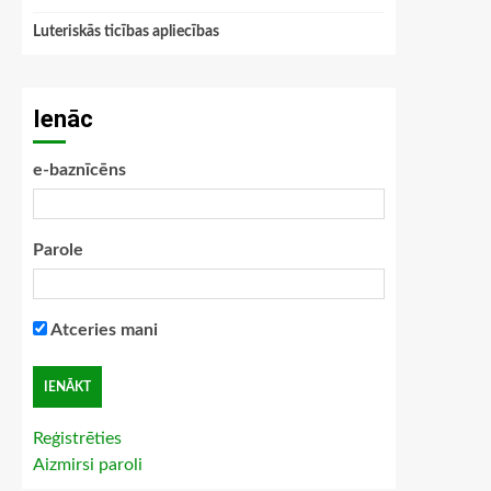
Luteriskās ticības apliecības
Ienāc
e-baznīcēns
Parole
Atceries mani
Reģistrēties
Aizmirsi paroli