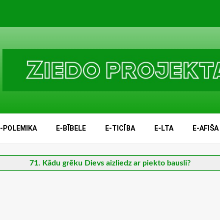
E-POLEMIKA
E-BĪBELE
E-TICĪBA
E-LTA
E-AFIŠA
71. Kādu grēku Dievs aizliedz ar piekto bausli?