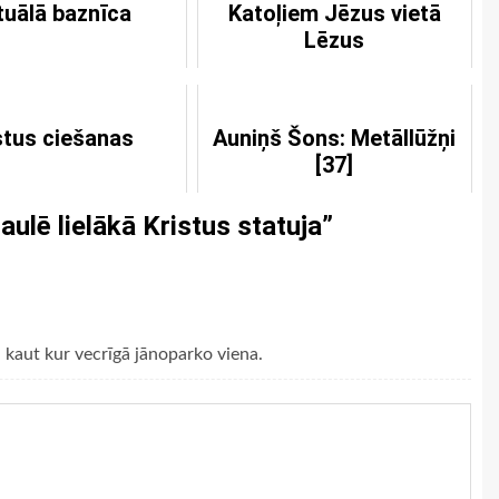
tuālā baznīca
Katoļiem Jēzus vietā
Lēzus
stus ciešanas
Auniņš Šons: Metāllūžņi
[37]
ulē lielākā Kristus statuja
”
kaut kur vecrīgā jānoparko viena.