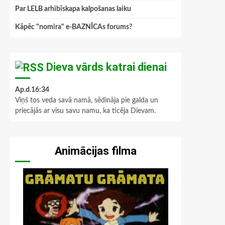
Par LELB arhibīskapa kalpošanas laiku
Kāpēc "nomira" e-BAZNĪCAs forums?
Dieva vārds katrai dienai
Ap.d.16:34
Viņš tos veda savā namā, sēdināja pie galda un
priecājās ar visu savu namu, ka ticēja Dievam.
Animācijas filma