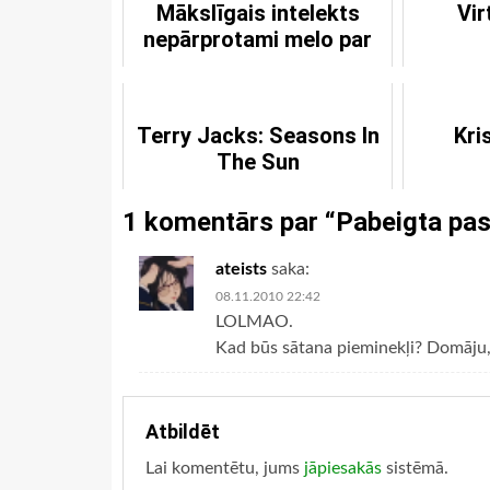
Mākslīgais intelekts
Vir
nepārprotami melo par
mums
Terry Jacks: Seasons In
Kri
The Sun
1 komentārs par “
Pabeigta pasa
ateists
saka:
08.11.2010 22:42
LOLMAO.
Kad būs sātana pieminekļi? Domāju, 
Atbildēt
Lai komentētu, jums
jāpiesakās
sistēmā.