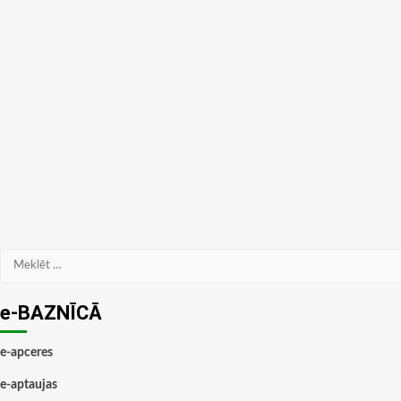
Meklēt:
e-BAZNĪCĀ
e-apceres
e-aptaujas