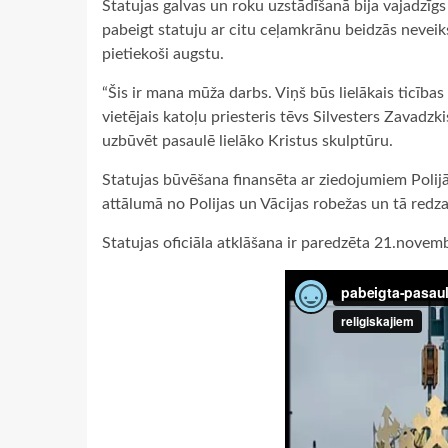
Statujas galvas un roku uzstādīšanā bija vajadzīg
pabeigt statuju ar citu ceļamkrānu beidzās neveiks
pietiekoši augstu.
“Šis ir mana mūža darbs. Viņš būs lielākais ticības n
vietējais katoļu priesteris tēvs Silvesters Zavadz
uzbūvēt pasaulē lielāko Kristus skulptūru.
Statujas būvēšana finansēta ar ziedojumiem Polij
attālumā no Polijas un Vācijas robežas un tā redz
Statujas oficiāla atklāšana ir paredzēta 21.novemb