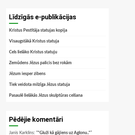
Līdzīgās e-publikācijas
Kristus Pestītāja statujas kopija
Visaugstākā Kristus statuja
Cels lielāko Kristus statuju
Zemūdens Jēzus palicis bez rokām
Jēzum iesper zibens
Tiek veidota milzīga Jēzus statuja
Pasaulē lielākās Jēzus skulptūras celšana
Pēdējie komentāri
Janis Karklins
: “
"Gluži kā gājiens uz Aglonu.."
”