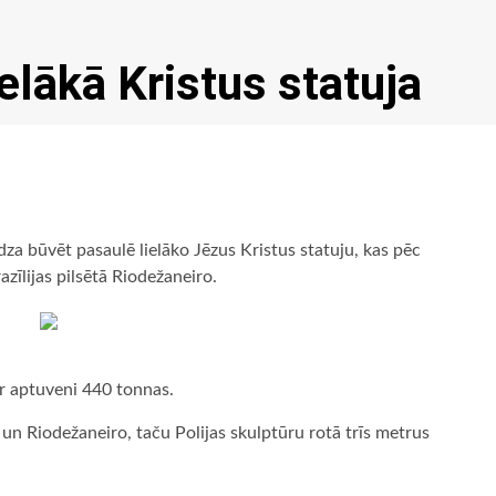
elākā Kristus statuja
za būvēt pasaulē lielāko Jēzus Kristus statuju, kas pēc
zīlijas pilsētā Riodežaneiro.
r aptuveni 440 tonnas.
ā un Riodežaneiro, taču Polijas skulptūru rotā trīs metrus