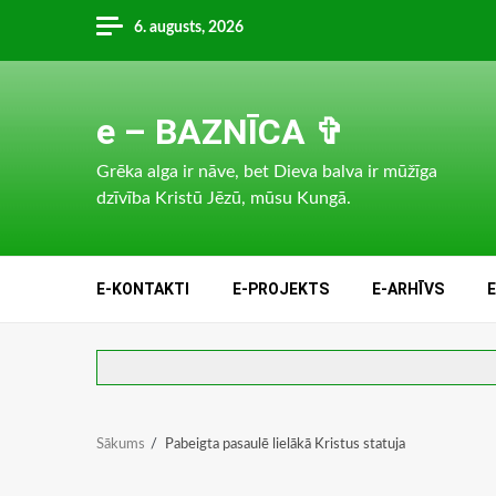
Skip
6. augusts, 2026
to
content
e – BAZNĪCA ✞
Grēka alga ir nāve, bet Dieva balva ir mūžīga
dzīvība Kristū Jēzū, mūsu Kungā.
E-KONTAKTI
E-PROJEKTS
E-ARHĪVS
Sākums
Pabeigta pasaulē lielākā Kristus statuja