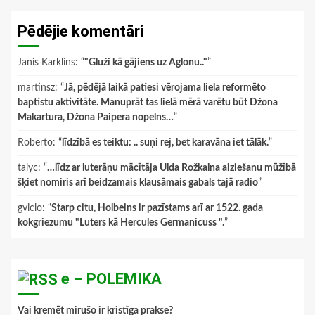
Pēdējie komentāri
Janis Karklins
: “
"Gluži kā gājiens uz Aglonu.."
”
martinsz
: “
Jā, pēdējā laikā patiesi vērojama liela reformēto
baptistu aktivitāte. Manuprāt tas lielā mērā varētu būt Džona
Makartura, Džona Paipera nopelns…
”
Roberto
: “
līdzībā es teiktu: .. suņi rej, bet karavāna iet tālāk.
”
talyc
: “
…līdz ar luterāņu mācītāja Ulda Rožkalna aiziešanu mūžībā
šķiet nomiris arī beidzamais klausāmais gabals tajā radio
”
gviclo
: “
Starp citu, Holbeins ir pazīstams arī ar 1522. gada
kokgriezumu "Luters kā Hercules Germanicuss ".
”
e – POLEMIKA
Vai kremēt mirušo ir kristīga prakse?