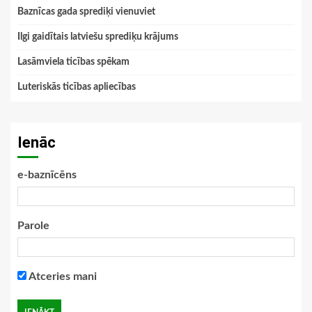
Baznīcas gada sprediķi vienuviet
Ilgi gaidītais latviešu sprediķu krājums
Lasāmviela ticības spēkam
Luteriskās ticības apliecības
Ienāc
e-baznīcēns
Parole
Atceries mani