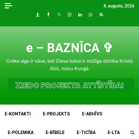
Skip
8. augusts, 2026
to
Draugiem
Facebook
Twitter
Instagram
LinkedIn
whatsapp
RSS
content
e – BAZNĪCA ✞
Grēka alga ir nāve, bet Dieva balva ir mūžīga dzīvība Kristū
Jēzū, mūsu Kungā.
E-KONTAKTI
E-PROJEKTS
E-ARHĪVS
E-POLEMIKA
E-BĪBELE
E-TICĪBA
E-LTA