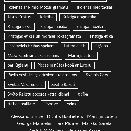
Ikdienas ar Pirmo Mozus grāmatu
Ikdienas meditācijas
Jēzus Kristus
Kristība
Kristīgā dogmatika
Kristīgā dzīve
kristīgā mācība
kristīgā mūzika
Kristīgās ētikas un morāles rokasgrāmata
kristīgā ētika
Lasāmviela ticības spēkam
Lutera citāti
lūgšana
Mazā katehisma skaidrojums
Mārtiņš Luters
par lūgšanu
Piecas minūtes kopā ar Luteru
Pāvila vēstules galatiešiem skaidrojums
Svētais Gars
Svētais Vakarēdiens
Svētie Raksti
Svēto Rakstu apceres katrai dienai
ticība
ticības realitāte
Tēvreize
velns
Aleksandrs Bite
Dītrihs Bonhēfers
Mārtiņš Luters
Georgs Mancelis
Ilārs Plūme
Markku Särelä
Karls F. V. Valters
Hermanis Zasse