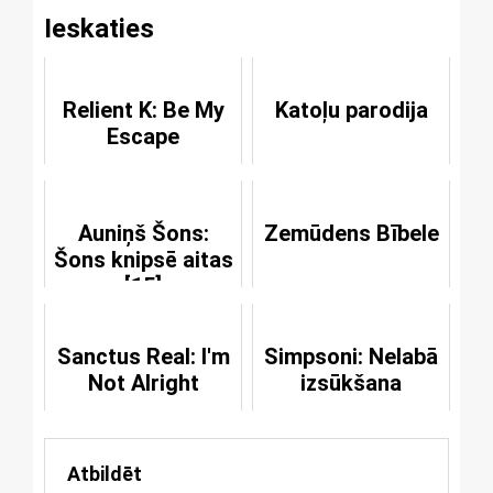
Ieskaties
Relient K: Be My
Katoļu parodija
Escape
Auniņš Šons:
Zemūdens Bībele
Šons knipsē aitas
[15]
Sanctus Real: I'm
Simpsoni: Nelabā
Not Alright
izsūkšana
Atbildēt