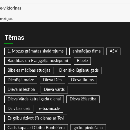
e-viktorīnas
e-ziņas
Tēmas
1. Mozus grāmatas skaidrojums
animācijas filma
ASV
Bauslības un Evaņģēlija noslēpumi
Bībele
Bībeles mācības studijas
Dienišķo lūgšanu gads
Dienišķā maize
Dieva Dēls
Dieva likums
Dieva mīlestība
Dieva vārds
Dieva Vārds katrai gada dienai
Dieva žēlastība
Dzīvības ceļš
e-baznica.lv
Es gribu dzīvot šīs dienas ar Tevi
Gads kopa ar Dītrihu Bonhēferu
grēku piedošana