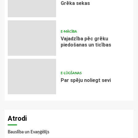
Grēka sekas
E-MĀCĪBA
Vajadzība pēc grēku
piedošanas un ticības
E-LŪGŠANAS
Par spēju noliegt sevi
Atrodi
Bauslība un Evaņģēlijs