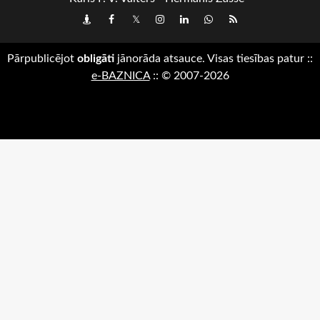
Draugiem
Facebook
Twitter
Instagram
LinkedIn
whatsapp
RSS
Pārpublicējot
obligāti
jānorāda atsauce. Visas tiesības patur
::
e-BAZNICA
::
© 2007-2026