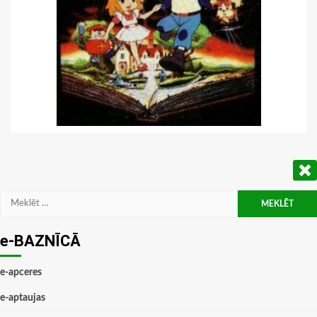
Meklēt:
e-BAZNĪCĀ
e-apceres
e-aptaujas