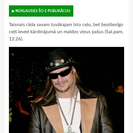
▶ NOKLAUSIES ŠO E-PUBLIKĀCIJU
Taisnais rāda savam tuvākajam īsto ceļu, bet bezdievīgo
ceļš ieved kārdinājumā un maldos viņus pašus (Sal.pam.
12:26).