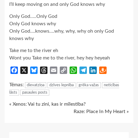
I’ll keep moving on and only God knows why
Only God…..Only God
Only God knows why
Only God….knows….why, why, why oh only God
knows why
Take me to the river eh
Wont you Take me to the river, hey hey heyeah
Facebook
X
Bluesky
Threads
Email
Copy
WhatsApp
Telegram
LinkedIn
Draugiem
Link
Tēmas:
dievatziņa
dzīves lepnība
grēka važas
neticības
lāsts
pasaules posts
Continue
« Xenos: Vai tu zini, kas ir mīlestība?
Raze: Place In My Heart »
Reading