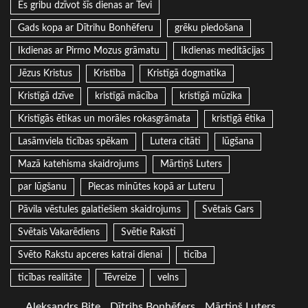
Es gribu dzīvot šīs dienas ar Tevi
Gads kopa ar Dītrihu Bonhēferu
grēku piedošana
Ikdienas ar Pirmo Mozus grāmatu
Ikdienas meditācijas
Jēzus Kristus
Kristība
Kristīgā dogmatika
Kristīgā dzīve
kristīgā mācība
kristīgā mūzika
Kristīgās ētikas un morāles rokasgrāmata
kristīgā ētika
Lasāmviela ticības spēkam
Lutera citāti
lūgšana
Mazā katehisma skaidrojums
Mārtiņš Luters
par lūgšanu
Piecas minūtes kopā ar Luteru
Pāvila vēstules galatiešiem skaidrojums
Svētais Gars
Svētais Vakarēdiens
Svētie Raksti
Svēto Rakstu apceres katrai dienai
ticība
ticības realitāte
Tēvreize
velns
Aleksandrs Bite
Dītrihs Bonhēfers
Mārtiņš Luters