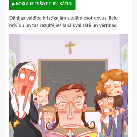
▶ NOKLAUSIES ŠO E-PUBLIKĀCIJU
Dānijas valdība kristīgajām skolām esot devusi lielu
brīvību un tas rezultējies labā kvalitātē un vērtības.