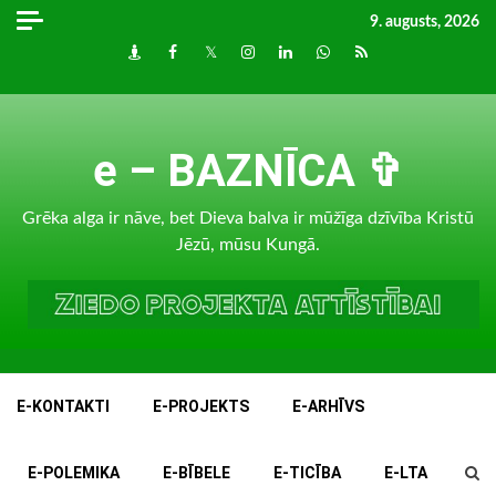
Skip
9. augusts, 2026
to
Draugiem
Facebook
Twitter
Instagram
LinkedIn
whatsapp
RSS
content
e – BAZNĪCA ✞
Grēka alga ir nāve, bet Dieva balva ir mūžīga dzīvība Kristū
Jēzū, mūsu Kungā.
E-KONTAKTI
E-PROJEKTS
E-ARHĪVS
E-POLEMIKA
E-BĪBELE
E-TICĪBA
E-LTA