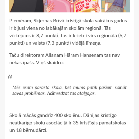
Piemēram, Skjernas Brīvā kristīgā skola vairākus gadus
ir bijusi viena no labākajām skolām reģionā. Tās
vērtējums ir 8,7 punkti, tas ir krietni virs reģionālā (6,7
punkti) un valsts (7,3 punkti) vidējā līmeņa.
Taču direktoram Allanam Hāram Hansenam tas nav
nekas īpašs. Viņš skaidro:
Mēs esam parasta skola, bet mums patīk pašiem risināt
savas problēmas. Acīmredzot tas atalgojas.
Skolā mācās gandrīz 400 skolēnu. Dānijas kristīgo
neatkarīgo skolu asociācijā ir 35 kristīgās pamatskolas
un 18 bērnudārzi.