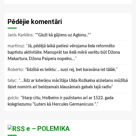
Pēdējie komentāri
Janis Karklins
: “
"Gluži kā gājiens uz Aglonu.."
”
martinsz
: “
Jā, pēdējā laikā patiesi vērojama liela reformēto
baptistu aktivitāte. Manuprāt tas lielā mērā varētu būt Džona
Makartura, Džona Paipera nopelns…
”
Roberto
: “
līdzībā es teiktu: .. suņi rej, bet karavāna iet tālāk.
”
talyc
: “
…līdz ar luterāņu mācītāja Ulda Rožkalna aiziešanu mūžībā
šķiet nomiris arī beidzamais klausāmais gabals tajā radio
”
gviclo
: “
Starp citu, Holbeins ir pazīstams arī ar 1522. gada
kokgriezumu "Luters kā Hercules Germanicuss ".
”
e – POLEMIKA