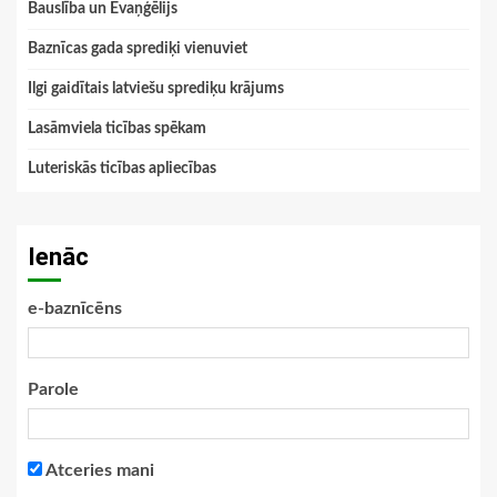
Bauslība un Evaņģēlijs
Baznīcas gada sprediķi vienuviet
Ilgi gaidītais latviešu sprediķu krājums
Lasāmviela ticības spēkam
Luteriskās ticības apliecības
Ienāc
e-baznīcēns
Parole
Atceries mani