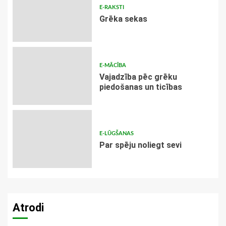
E-RAKSTI
Grēka sekas
E-MĀCĪBA
Vajadzība pēc grēku
piedošanas un ticības
E-LŪGŠANAS
Par spēju noliegt sevi
Atrodi