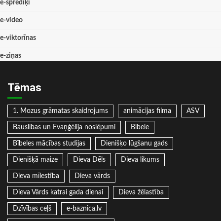
e-sprediķi
e-video
e-viktorīnas
e-ziņas
Tēmas
1. Mozus grāmatas skaidrojums
animācijas filma
ASV
Bauslības un Evaņģēlija noslēpumi
Bībele
Bībeles mācības studijas
Dienišķo lūgšanu gads
Dienišķā maize
Dieva Dēls
Dieva likums
Dieva mīlestība
Dieva vārds
Dieva Vārds katrai gada dienai
Dieva žēlastība
Dzīvības ceļš
e-baznica.lv