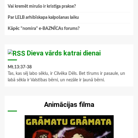
Vai kremēt mirušo ir kristīga prakse?
Par LELB arhibīskapa kalpošanas laiku
Kāpēc "nomira" e-BAZNĪCAs forums?
Dieva vārds katrai dienai
Mt.13:37-38
Tas, kas sēj labo sēklu, ir Cilvēka Dēls. Bet tīrums ir pasaule, un
labā sēkla ir Valstības bērni, un nezāle ir ļaunā bērni.
Animācijas filma