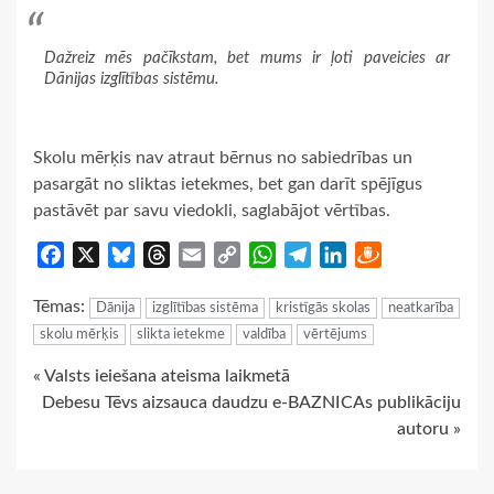
Dažreiz mēs pačīkstam, bet mums ir ļoti paveicies ar
Dānijas izglītības sistēmu.
Skolu mērķis nav atraut bērnus no sabiedrības un
pasargāt no sliktas ietekmes, bet gan darīt spējīgus
pastāvēt par savu viedokli, saglabājot vērtības.
Facebook
X
Bluesky
Threads
Email
Copy
WhatsApp
Telegram
LinkedIn
Draugiem
Link
Tēmas:
Dānija
izglītības sistēma
kristīgās skolas
neatkarība
skolu mērķis
slikta ietekme
valdība
vērtējums
Continue
« Valsts ieiešana ateisma laikmetā
Debesu Tēvs aizsauca daudzu e-BAZNICAs publikāciju
Reading
autoru »