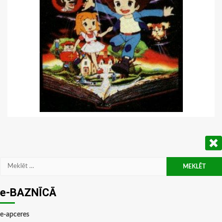
Meklēt:
e-BAZNĪCĀ
e-apceres