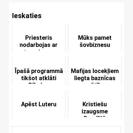
Ieskaties
Priesteris
Mūks pamet
nodarbojas ar
šovbiznesu
sutenerismu un
organizē orģijas
Īpašā programmā
Mafijas locekļiem
tikšot atklāti
liegta baznīcas
Bībeles
svētība
noslēpumi
Apēst Luteru
Kristiešu
izaugsme
Brazīlijā