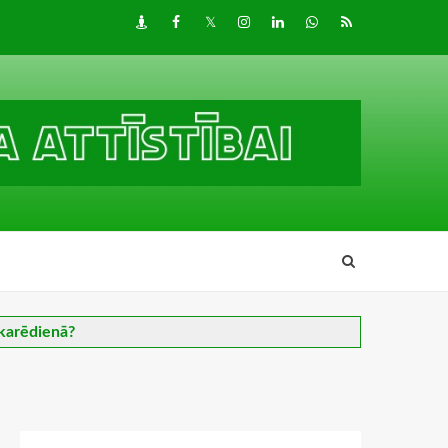
Draugiem
Facebook
Twitter
Instagram
LinkedIn
whatsapp
RSS
akarēdienā?