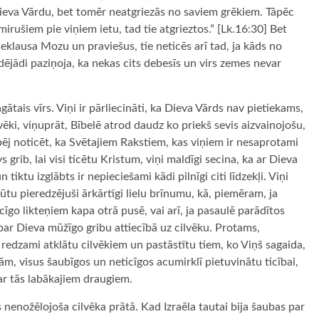
s Dieva Vārdu, bet tomēr neatgriezās no saviem grēkiem. Tāpēc
mirušiem pie viņiem ietu, tad tie atgrieztos.” [Lk.16:30] Bet
eklausa Mozu un praviešus, tie neticēs arī tad, ja kāds no
jādi paziņoja, ka nekas cits debesīs un virs zemes nevar
ātais vīrs. Viņi ir pārliecināti, ka Dieva Vārds nav pietiekams,
lvēki, viņuprāt, Bībelē atrod daudz ko priekš sevis aizvainojošu,
spēj noticēt, ka Svētajiem Rakstiem, kas viņiem ir nesaprotami
s grib, lai visi ticētu Kristum, viņi maldīgi secina, ka ar Dieva
tiktu izglābts ir nepieciešami kādi pilnīgi citi līdzekļi. Viņi
ūtu pieredzējuši ārkārtīgi lielu brīnumu, kā, piemēram, ja
cīgo likteņiem kapa otrā pusē, vai arī, ja pasaulē parādītos
par Dieva mūžīgo gribu attiecībā uz cilvēku. Protams,
i redzami atklātu cilvēkiem un pastāstītu tiem, ko Viņš sagaida,
bām, visus šaubīgos un neticīgos acumirklī pietuvinātu ticībai,
par tās labākajiem draugiem.
 nenožēlojoša cilvēka prātā. Kad Izraēla tautai bija šaubas par