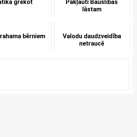
atika grēkot
Pakļauti Bauslības
lāstam
brahama bērniem
Valodu daudzveidība
netraucē