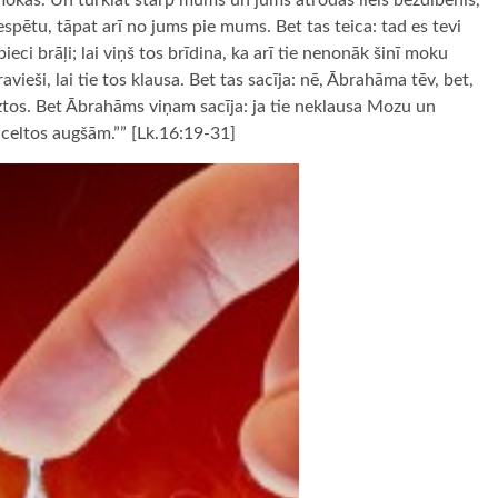
š mokas. Un turklāt starp mums un jums atrodas liels bezdibenis,
nespētu, tāpat arī no jums pie mums. Bet tas teica: tad es tevi
eci brāļi; lai viņš tos brīdina, ka arī tie nenonāk šinī moku
vieši, lai tie tos klausa. Bet tas sacīja: nē, Ābrahāma tēv, bet,
eztos. Bet Ābrahāms viņam sacīja: ja tie neklausa Mozu un
m celtos augšām.”” [Lk.16:19-31]