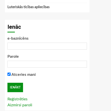
Luteriskās ticības apliecības
Ienāc
e-baznīcēns
Parole
Atceries mani
Reģistrēties
Aizmirsi paroli