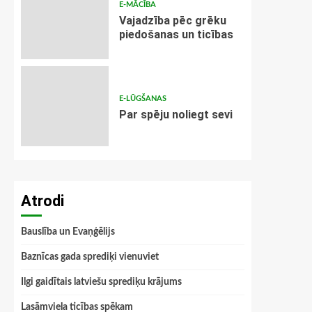
E-MĀCĪBA
Vajadzība pēc grēku
piedošanas un ticības
E-LŪGŠANAS
Par spēju noliegt sevi
Atrodi
Bauslība un Evaņģēlijs
Baznīcas gada sprediķi vienuviet
Ilgi gaidītais latviešu sprediķu krājums
Lasāmviela ticības spēkam