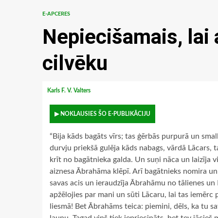
E-APCERES
Nepiecišamais, lai 
cilvēku
Karls F. V. Valters
▶ NOKLAUSIES ŠO E-PUBLIKĀCIJU
“Bija kāds bagāts vīrs; tas ģērbās purpurā un sma
durvju priekšā gulēja kāds nabags, vārdā Lācars, ta
krīt no bagātnieka galda. Un suņi nāca un laizīja v
aiznesa Ābrahāma klēpī. Arī bagātnieks nomira un t
savas acis un ieraudzīja Ābrahāmu no tālienes un L
apžēlojies par mani un sūti Lācaru, lai tas iemērc
liesmā! Bet Ābrahāms teica: piemini, dēls, ka tu 