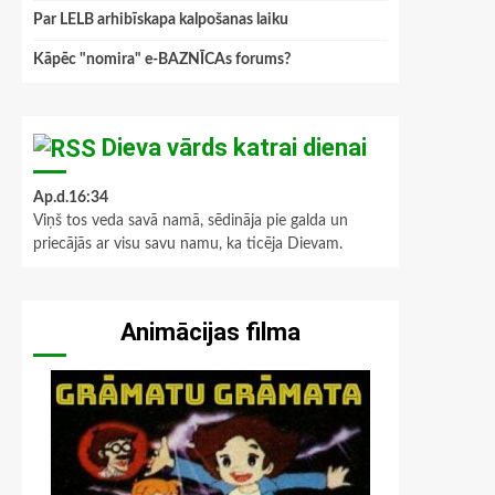
Par LELB arhibīskapa kalpošanas laiku
Kāpēc "nomira" e-BAZNĪCAs forums?
Dieva vārds katrai dienai
Ap.d.16:34
Viņš tos veda savā namā, sēdināja pie galda un
priecājās ar visu savu namu, ka ticēja Dievam.
Animācijas filma