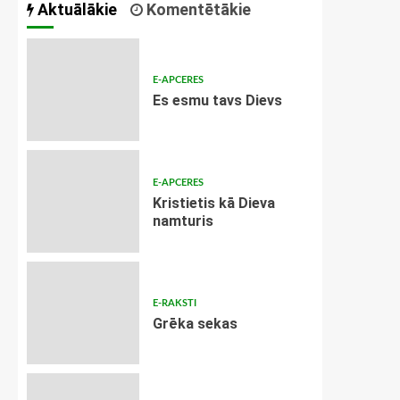
Aktuālākie
Komentētākie
E-APCERES
Es esmu tavs Dievs
E-APCERES
Kristietis kā Dieva
namturis
E-RAKSTI
Grēka sekas