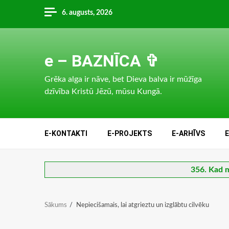
Skip
6. augusts, 2026
to
content
e – BAZNĪCA ✞
Grēka alga ir nāve, bet Dieva balva ir mūžīga
dzīvība Kristū Jēzū, mūsu Kungā.
E-KONTAKTI
E-PROJEKTS
E-ARHĪVS
356. Kad m
Sākums
Nepiecišamais, lai atgrieztu un izglābtu cilvēku