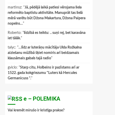
martinsz
: “
Jā, pēdējā laikā patiesi vērojama liela
reformēto baptistu aktivitāte. Manuprāt tas lielā
mērā varētu būt Džona Makartura, Džona Paipera
nopelns…
”
Roberto
: “
līdzībā es teiktu: .. suņi rej, bet karavāna
iet tālāk.
”
talyc
: “
…līdz ar luterāņu mācītāja Ulda Rožkalna
aiziešanu mūžībā šķiet nomiris arī beidzamais
klausāmais gabals tajā radio
”
gviclo
: “
Starp citu, Holbeins ir pazīstams arī ar
1522. gada kokgriezumu "Luters kā Hercules
Germanicuss ".
”
e – POLEMIKA
Vai kremēt mirušo ir kristīga prakse?