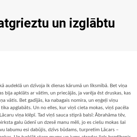
atgrieztu un izglābtu
lkā audeklā un dzīvoja ik dienas kārumā un līksmībā. Bet viņa
s bija apklāts ar vātīm, un priecājās, ja varēja ēst druskas, kas
iņa vātis. Bet gadījās, ka nabagais nomira, un eņģeļi viņu
ika apglabāts. Un no elles, kur viņš cieta mokas, viņš pacēla
ācaru viņa klēpī. Tad viņš sauca stiprā balsī: Ābrahāma tēv,
 pirksta galu ūdenī un dzesē manu mēli, jo es ciešu mokas šai
savu labumu esi dabūjis, dzīvs būdams, turpretim Lācars –