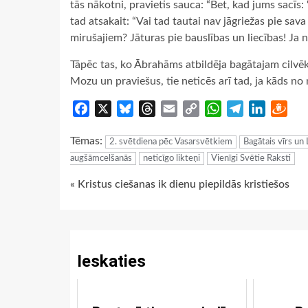
tās nākotni, pravietis sauca: “Bet, kad jums sacīs
tad atsakait: “Vai tad tautai nav jāgriežas pie sav
mirušajiem? Jāturas pie bauslības un liecības! Ja 
Tāpēc tas, ko Ābrahāms atbildēja bagātajam cilvēka
Mozu un praviešus, tie neticēs arī tad, ja kāds n
Facebook
X
Bluesky
Threads
Email
Copy
WhatsApp
Telegram
LinkedIn
Dra
Link
Tēmas:
2. svētdiena pēc Vasarsvētkiem
Bagātais vīrs un 
augšāmcelšanās
neticīgo likteņi
Vienīgi Svētie Raksti
Continue
« Kristus ciešanas ik dienu piepildās kristiešos
Reading
Ieskaties