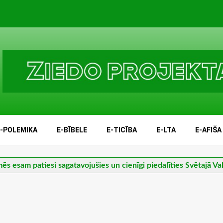
E-POLEMIKA
E-BĪBELE
E-TICĪBA
E-LTA
E-AFIŠA
ēs esam patiesi sagatavojušies un cienīgi piedalīties Svētajā V