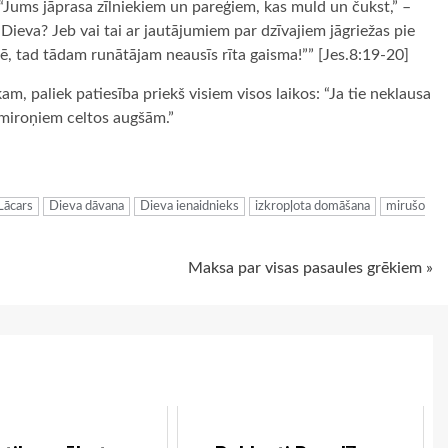
: “Jums jāprasa zīlniekiem un pareģiem, kas muld un čukst,” –
a Dieva? Jeb vai tai ar jautājumiem par dzīvajiem jāgriežas pie
nē, tad tādam runātājam neausīs rīta gaisma!”” [Jes.8:19-20]
m, paliek patiesība priekš visiem visos laikos: “Ja tie neklausa
o miroņiem celtos augšām.”
ugiem
Lācars
Dieva dāvana
Dieva ienaidnieks
izkropļota domāšana
mirušo
Maksa par visas pasaules grēkiem »