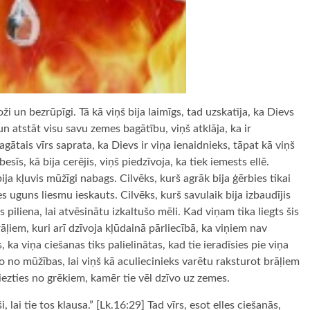
oži un bezrūpīgi. Tā kā viņš bija laimīgs, tad uzskatīja, ka Dievs
un atstāt visu savu zemes bagātību, viņš atklāja, ka ir
ātais vīrs saprata, ka Dievs ir viņa ienaidnieks, tāpat kā viņš
esīs, kā bija cerējis, viņš piedzīvoja, ka tiek iemests ellē.
 bija kļuvis mūžīgi nabags. Cilvēks, kurš agrāk bija ģērbies tikai
s uguns liesmu ieskauts. Cilvēks, kurš savulaik bija izbaudījis
 piliena, lai atvēsinātu izkaltušo mēli. Kad viņam tika liegts šis
ļiem, kuri arī dzīvoja kļūdainā pārliecībā, ka viņiem nav
 ka viņa ciešanas tiks palielinātas, kad tie ieradīsies pie viņa
 no mūžības, lai viņš kā aculiecinieks varētu raksturot brāļiem
iezties no grēkiem, kamēr tie vēl dzīvo uz zemes.
lai tie tos klausa.” [Lk.16:29] Tad vīrs, esot elles ciešanās,