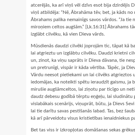
atcerējās, ka arī viņš vēl dzīvs esot bija dzirdēji
viņš atbildēja: “Nē, Ābrahāma tēv, bet, ja kāds no 
Ābrahams palika nemainīgs savos vārdos. “Ja tie n
miroņiem celtos augšām.” [Lk.16:31] Ābrahams tādē
izglābt cilvēku, kā vien Dieva vārds.
Mūsdienās daudzi cilvēki joprojām tic, tāpat kā bag
lai atgrieztu un izglābtu cilvēku. Daudzi krietni ci
un, zinot, ka viņu saprāts ir Dieva dāvana, tie ne
un pretrunīgi, vispār ir kāda vērtība. Tāpēc, ja Diev
Vārdu neesot pietiekami un lai cilvēks atgrieztos un 
iedomājas, ka noteikti spētu ieraudzīt gaismu, ja b
mirušie augšāmceltos, lai ziņotu par ticīgo un neti
daudz debesu godībā tērptu eņģeļu, lai sludinātu 
vislabākais scenārijs, viņuprāt, būtu, ja Dievs Sev
lai tie darītu savas pestīšanās labad. Tas, bez šau
kā arī pārveidotu visus kristietības ienaidniekus 
Bet tas viss ir izkropļotas domāšanas sekas grēkus