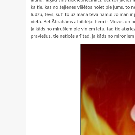
ļaunu. Tagad viņš tiek iepriecināts, bet tev jācie
ka tie, kas no šejienes vēlētos noiet pie jums, to 
lūdzu, tēvs, sūti to uz mana tēva namu! Jo man ir pi
vietā. Bet Ābrahāms atbildēja: tiem ir Mozus un pra
ja kāds no mirušiem pie viņiem ietu, tad tie atgri
praviešus, tie neticēs arī tad, ja kāds no miroņie