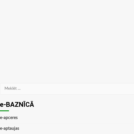
Meklēt:
e-BAZNĪCĀ
e-apceres
e-aptaujas