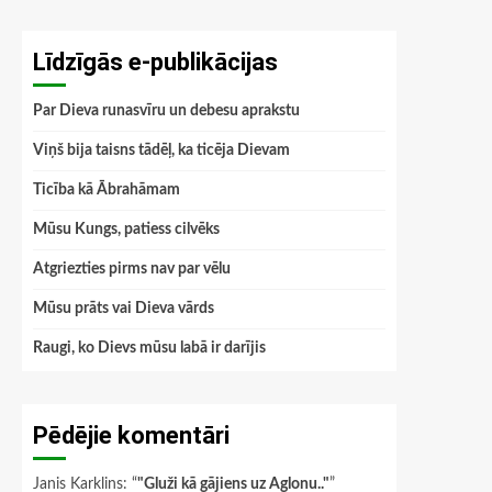
Līdzīgās e-publikācijas
Par Dieva runasvīru un debesu aprakstu
Viņš bija taisns tādēļ, ka ticēja Dievam
Ticība kā Ābrahāmam
Mūsu Kungs, patiess cilvēks
Atgriezties pirms nav par vēlu
Mūsu prāts vai Dieva vārds
Raugi, ko Dievs mūsu labā ir darījis
Pēdējie komentāri
Janis Karklins
: “
"Gluži kā gājiens uz Aglonu.."
”