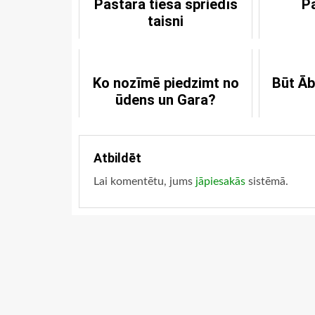
Pastarā tiesa spriedīs
P
taisni
Ko nozīmē piedzimt no
Būt Ā
ūdens un Gara?
Atbildēt
Lai komentētu, jums
jāpiesakās
sistēmā.