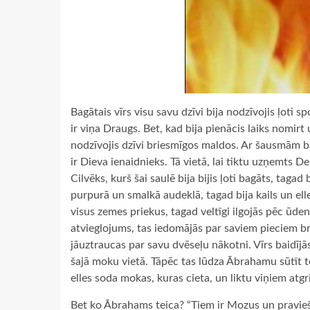
Bagātais vīrs visu savu dzīvi bija nodzīvojis ļoti sp
ir viņa Draugs. Bet, kad bija pienācis laiks nomirt 
nodzīvojis dzīvi briesmīgos maldos. Ar šausmām bag
ir Dieva ienaidnieks. Tā vietā, lai tiktu uzņemts Deb
Cilvēks, kurš šai saulē bija bijis ļoti bagāts, tagad
purpurā un smalkā audeklā, tagad bija kails un elle
visus zemes priekus, tagad veltīgi ilgojās pēc ūdens
atvieglojums, tas iedomājās par saviem pieciem brā
jāuztraucas par savu dvēseļu nākotni. Vīrs baidījās,
šajā moku vietā. Tāpēc tas lūdza Ābrahamu sūtīt to
elles soda mokas, kuras cieta, un liktu viņiem atgr
Bet ko Ābrahams teica? “Tiem ir Mozus un pravieši, 