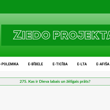
E-POLEMIKA
E-BĪBELE
E-TICĪBA
E-LTA
E-AFIŠA
275. Kas ir Dieva labais un žēlīgais prāts?