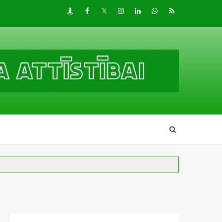
Draugiem
Facebook
Twitter
Instagram
LinkedIn
whatsapp
RSS