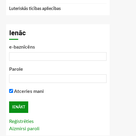
Luteriskās ticības apliecības
Ienāc
e-baznīcēns
Parole
Atceries mani
Reģistrēties
Aizmirsi paroli