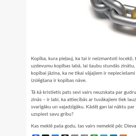
Kopība, kura pieļauj, ka tai ir neizmantoti locekļi,
uzdevumu kopības labā, lai šaubu stundās zinātu, k
kopībai jāzina, ka ne tikai vājajiem ir nepieciešami
izslēgšana ir kopības nāve.
Tā kā kristietis pats sevi vairs neuzskata par gudr
zinās – ir labi, ka attiecībās ar tuvākajiem tiek la
svarīgāku un vajadzīgāku. Kādēļ gan lai nāktu par 
uzspiest savu gribu?
Kas meklē paša godu, tas vairs nemeklē pēc Dieva