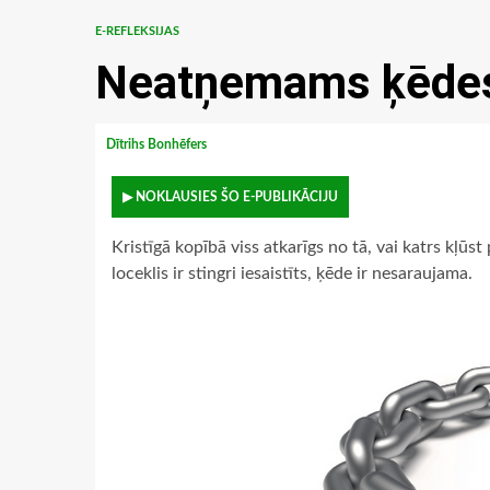
E-REFLEKSIJAS
Neatņemams ķēdes
Dītrihs Bonhēfers
▶ NOKLAUSIES ŠO E-PUBLIKĀCIJU
Kristīgā kopībā viss atkarīgs no tā, vai katrs kļūs
loceklis ir stingri iesaistīts, ķēde ir nesaraujama.