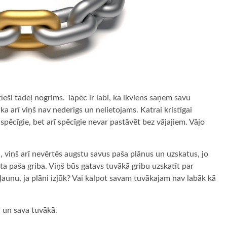
 tieši tādēļ nogrims. Tāpēc ir labi, ka ikviens saņem savu
a arī viņš nav nederīgs un nelietojams. Katrai kristīgai
 spēcīgie, bet arī spēcīgie nevar pastāvēt bez vājajiem. Vājo
u, viņš arī nevērtēs augstu savus paša plānus un uzskatus, jo
uzta paša griba. Viņš būs gatavs tuvākā gribu uzskatīt par
ļaunu, ja plāni izjūk? Vai kalpot savam tuvākajam nav labāk kā
 un sava tuvākā.