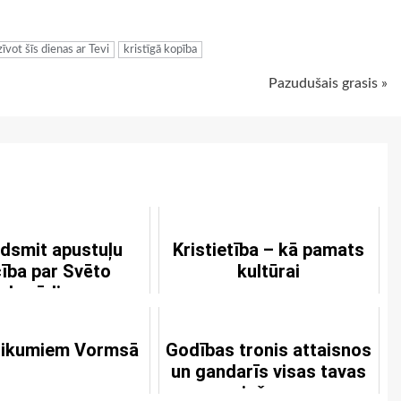
ugiem
īvot šīs dienas ar Tevi
kristīgā kopība
Pazudušais grasis »
dsmit apustuļu
Kristietība – kā pamats
ība par Svēto
kultūrai
akarēdienu
tikumiem Vormsā
Godības tronis attaisnos
un gandarīs visas tavas
ciešanas