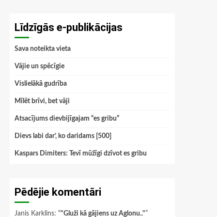
Līdzīgās e-publikācijas
Sava noteikta vieta
Vājie un spēcīgie
Vislielākā gudrība
Mīlēt brīvi, bet vāji
Atsacījums dievbijīgajam “es gribu”
Dievs labi dar’, ko daridams [500]
Kaspars Dimiters: Tevī mūžīgi dzīvot es gribu
Pēdējie komentāri
Janis Karklins
: “
"Gluži kā gājiens uz Aglonu.."
”