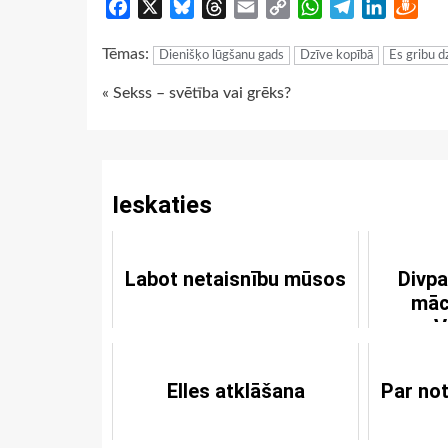
Facebook
X
Bluesky
Threads
Email
Copy
WhatsApp
Telegram
LinkedIn
Dra
Link
Tēmas:
Dienišķo lūgšanu gads
Dzīve kopībā
Es gribu dz
Continue
« Sekss – svētība vai grēks?
Reading
Ieskaties
Labot netaisnību mūsos
Divpa
māc
V
Elles atklāšana
Par no