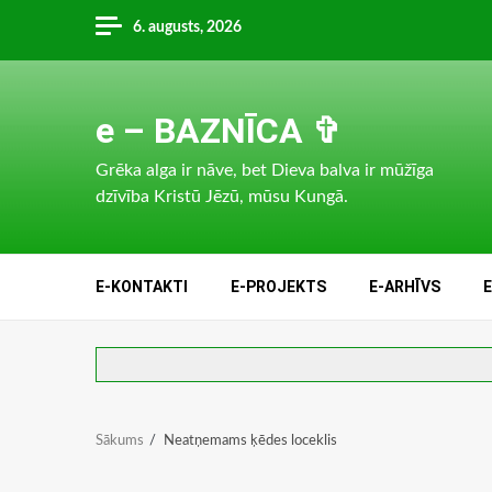
Skip
6. augusts, 2026
to
content
e – BAZNĪCA ✞
Grēka alga ir nāve, bet Dieva balva ir mūžīga
dzīvība Kristū Jēzū, mūsu Kungā.
E-KONTAKTI
E-PROJEKTS
E-ARHĪVS
Sākums
Neatņemams ķēdes loceklis