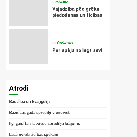
E-MĀCĪBA
Vajadzība pēc grēku
piedošanas un ticības
E-LŪGŠANAS
Par spēju noliegt sevi
Atrodi
Bauslība un Evaņģēlijs
Baznīcas gada sprediķi vienuviet
Ilgi gaidītais latviešu sprediķu krājums
Lasāmviela ticības spēkam