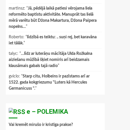
martinsz
: “
Jā, pēdējā laikā patiesi vērojama liela
reformēto baptistu aktivitāte. Manuprāt tas lielā
mērā varētu būt Džona Makartura, Džona Paipera
nopelns…
”
Roberto
: “
līdzībā es teiktu: .. suņi rej, bet karavāna
iet tālāk.
”
talyc
: “
…līdz ar luterāņu mācītāja Ulda Rožkalna
aiziešanu mūžībā šķiet nomiris arī beidzamais
klausāmais gabals tajā radio
”
gviclo
: “
Starp citu, Holbeins ir pazīstams arī ar
1522. gada kokgriezumu "Luters kā Hercules
Germanicuss ".
”
e – POLEMIKA
Vai kremēt mirušo ir kristīga prakse?