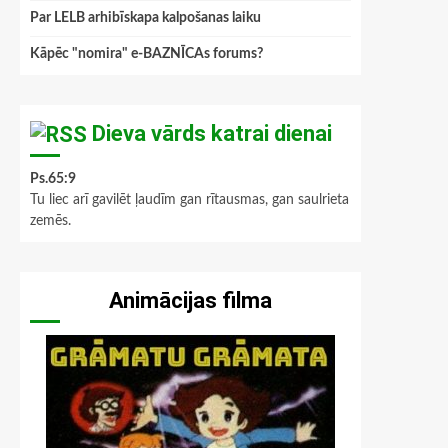
Par LELB arhibīskapa kalpošanas laiku
Kāpēc "nomira" e-BAZNĪCAs forums?
Dieva vārds katrai dienai
Ps.65:9
Tu liec arī gavilēt ļaudīm gan rītausmas, gan saulrieta
zemēs.
Animācijas filma