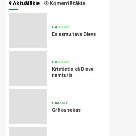
Aktuālākie
Komentētākie
E-APCERES
Es esmu tavs Dievs
E-APCERES
Kristietis kā Dieva
namturis
E-RAKSTI
Grēka sekas