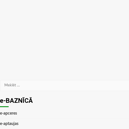
Meklēt:
e-BAZNĪCĀ
e-apceres
e-aptaujas