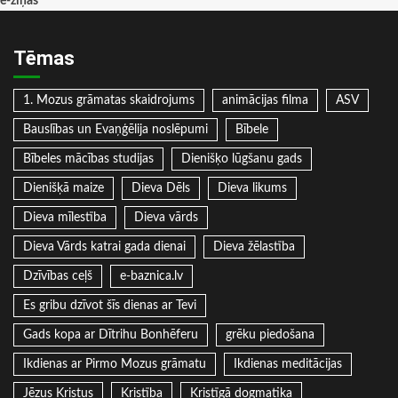
e-ziņas
Tēmas
1. Mozus grāmatas skaidrojums
animācijas filma
ASV
Bauslības un Evaņģēlija noslēpumi
Bībele
Bībeles mācības studijas
Dienišķo lūgšanu gads
Dienišķā maize
Dieva Dēls
Dieva likums
Dieva mīlestība
Dieva vārds
Dieva Vārds katrai gada dienai
Dieva žēlastība
Dzīvības ceļš
e-baznica.lv
Es gribu dzīvot šīs dienas ar Tevi
Gads kopa ar Dītrihu Bonhēferu
grēku piedošana
Ikdienas ar Pirmo Mozus grāmatu
Ikdienas meditācijas
Jēzus Kristus
Kristība
Kristīgā dogmatika