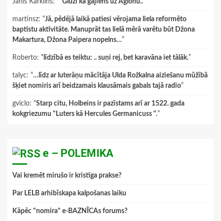
Janis Karklins
: “
"Gluži kā gājiens uz Aglonu.."
”
martinsz
: “
Jā, pēdējā laikā patiesi vērojama liela reformēto
baptistu aktivitāte. Manuprāt tas lielā mērā varētu būt Džona
Makartura, Džona Paipera nopelns…
”
Roberto
: “
līdzībā es teiktu: .. suņi rej, bet karavāna iet tālāk.
”
talyc
: “
…līdz ar luterāņu mācītāja Ulda Rožkalna aiziešanu mūžībā
šķiet nomiris arī beidzamais klausāmais gabals tajā radio
”
gviclo
: “
Starp citu, Holbeins ir pazīstams arī ar 1522. gada
kokgriezumu "Luters kā Hercules Germanicuss ".
”
e – POLEMIKA
Vai kremēt mirušo ir kristīga prakse?
Par LELB arhibīskapa kalpošanas laiku
Kāpēc "nomira" e-BAZNĪCAs forums?