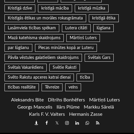
Kristīgā dzīve
kristīgā mācība
kristīgā mūzika
Kristīgās ētikas un morāles rokasgrāmata
kristīgā ētika
Lasāmviela ticības spēkam
Lutera citāti
lūgšana
Mazā katehisma skaidrojums
Mārtiņš Luters
par lūgšanu
Piecas minūtes kopā ar Luteru
Pāvila vēstules galatiešiem skaidrojums
Svētais Gars
Svētais Vakarēdiens
Svētie Raksti
Svēto Rakstu apceres katrai dienai
ticība
ticības realitāte
Tēvreize
velns
Aleksandrs Bite
Dītrihs Bonhēfers
Mārtiņš Luters
Georgs Mancelis
Ilārs Plūme
Markku Särelä
Karls F. V. Valters
Hermanis Zasse
Draugiem
Facebook
Twitter
Instagram
LinkedIn
whatsapp
RSS