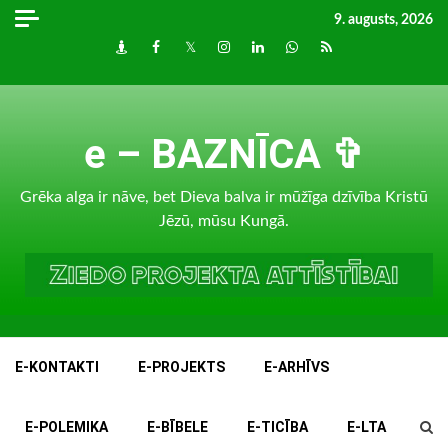
Skip
9. augusts, 2026
to
Draugiem
Facebook
Twitter
Instagram
LinkedIn
whatsapp
RSS
content
e – BAZNĪCA ✞
Grēka alga ir nāve, bet Dieva balva ir mūžīga dzīvība Kristū
Jēzū, mūsu Kungā.
E-KONTAKTI
E-PROJEKTS
E-ARHĪVS
E-POLEMIKA
E-BĪBELE
E-TICĪBA
E-LTA