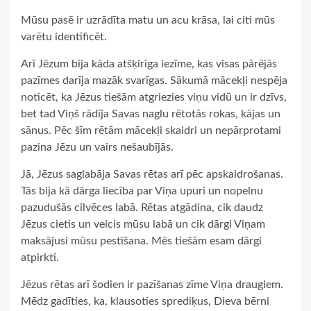
Mūsu pasē ir uzrādīta matu un acu krāsa, lai citi mūs
varētu identificēt.
Arī Jēzum bija kāda atšķirīga iezīme, kas visas pārējās
pazīmes darīja mazāk svarīgas. Sākumā mācekļi nespēja
noticēt, ka Jēzus tiešām atgriezies viņu vidū un ir dzīvs,
bet tad Viņš rādīja Savas naglu rētotās rokas, kājas un
sānus. Pēc šīm rētām mācekļi skaidri un nepārprotami
pazina Jēzu un vairs nešaubījās.
Jā, Jēzus saglabāja Savas rētas arī pēc apskaidrošanas.
Tās bija kā dārga liecība par Viņa upuri un nopelnu
pazudušās cilvēces labā. Rētas atgādina, cik daudz
Jēzus cietis un veicis mūsu labā un cik dārgi Viņam
maksājusi mūsu pestīšana. Mēs tiešām esam dārgi
atpirkti.
Jēzus rētas arī šodien ir pazīšanas zīme Viņa draugiem.
Mēdz gadīties, ka, klausoties sprediķus, Dieva bērni