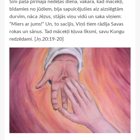
Šinī pašā pirmajā nedēļas dienā, vakarā, kad mācekļi,
bīdamies no jūdiem, bija sapulcējušies aiz aizslēgtām
durvīm, nāca Jēzus, stājās viņu vidū un saka viņiem:
“Miers ar jums!” Un, to sacījis, Viņš tiem rādīja Savas
rokas un sānus. Tad mācekļi kļuva līksmi, savu Kungu
redzēdami. [Jņ.20:19-20]