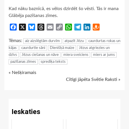
Kad nāku baznīcā, es vēlos dzirdēt šo vēsti. Tās ir mana
Glābēja pazīšanas zīmes.
Facebook
X
Bluesky
Threads
Email
Copy
WhatsApp
Telegram
LinkedIn
Draugiem
Link
Tēmas:
aiz aizslēgtām durvīm
atpazīt Jēzu
caurdurtas rokas un
kājas
caurdurtie sāni
Dienišķā maize
Jēzus atgriezies un
dzīvs
Jēzus ciešanas un nāve
miera sveiciens
miers ar jums
pazīšanas zīmes
sprediķa teksts
Continue
« Nešķiramais
Cītīgi jāpēta Svētie Raksti »
Reading
Ieskaties