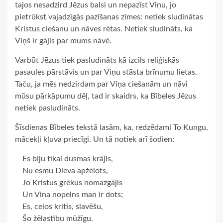
tajos nesadzird Jēzus balsi un nepazīst Viņu, jo
pietrūkst vajadzīgās pazīšanas zīmes: netiek sludinātas
Kristus ciešanu un nāves rētas. Netiek sludināts, ka
Viņš ir gājis par mums nāvē.
Varbūt Jēzus tiek pasludināts kā izcils reliģiskās
pasaules pārstāvis un par Viņu stāsta brīnumu lietas.
Taču, ja mēs nedzirdam par Viņa ciešanām un nāvi
mūsu pārkāpumu dēļ, tad ir skaidrs, ka Bībeles Jēzus
netiek pasludināts.
Šīsdienas Bībeles tekstā lasām, ka, redzēdami To Kungu,
mācekļi kļuva priecīgi. Un tā notiek arī šodien:
Es biju tikai dusmas krājis,
Nu esmu Dieva apžēlots,
Jo Kristus grēkus nomazgājis
Un Viņa nopelns man ir dots;
Es, ceļos kritis, slavēšu,
Šo žēlastību mūžīgu.