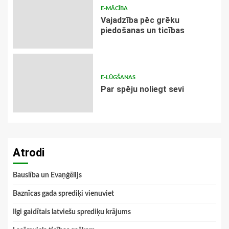
E-MĀCĪBA
Vajadzība pēc grēku
piedošanas un ticības
E-LŪGŠANAS
Par spēju noliegt sevi
Atrodi
Bauslība un Evaņģēlijs
Baznīcas gada sprediķi vienuviet
Ilgi gaidītais latviešu sprediķu krājums