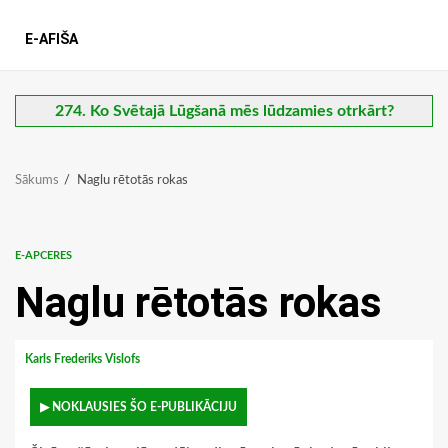
E-AFIŠA
274. Ko Svētajā Lūgšanā mēs lūdzamies otrkārt?
Sākums
Naglu rētotās rokas
E-APCERES
Naglu rētotās rokas
Karls Frederiks Vislofs
▶ NOKLAUSIES ŠO E-PUBLIKĀCIJU