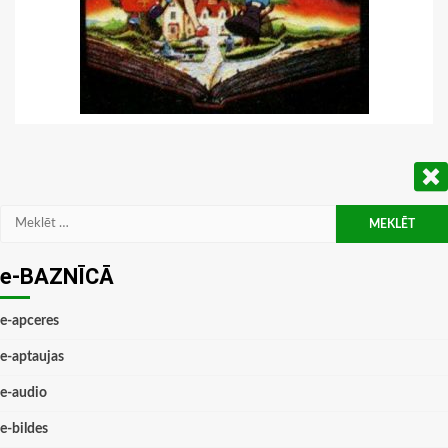
Meklēt:
e-BAZNĪCĀ
e-apceres
e-aptaujas
e-audio
e-bildes