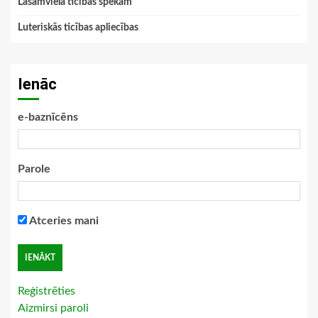
Lasāmviela ticības spēkam
Luteriskās ticības apliecības
Ienāc
e-baznīcēns
Parole
Atceries mani
Reģistrēties
Aizmirsi paroli