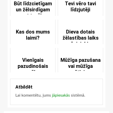
Būt līdzcietīgam
Tevi vēro tavi
un žēlsirdīgam
līdzjutēji
pret tuvāko
Kas dos mums
Dieva dotais
laimi?
žēlastības laiks
grēciniekiem
Vienīgais
Mūžīga pazušana
pazudinošais
vai mūžīga
grēks
svētlaime
Atbildēt
Lai komentētu, jums
jāpiesakās
sistēmā.